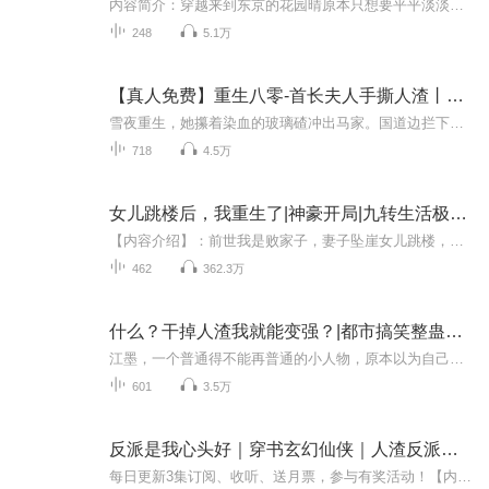
内容简介：穿越来到东京的花园晴原本只想要平平淡淡的生活，但是，事与愿违。时常光顾我家书店的某霞肥，聪明机智的圣人学妹，家里有矿的副会长，天台画里番的某梨，甚至还有后桌的某金发天使，隔壁班的腹黑天使..等等..开着手里一团杂乱的红线。月老：......
248
5.1万
【真人免费】重生八零-首长夫人手撕人渣丨军婚甜宠
雪夜重生，她攥着染血的玻璃碴冲出马家。国道边拦下军车，从此，手撕人渣……
718
4.5万
女儿跳楼后，我重生了|神豪开局|九转生活极限人渣
【内容介绍】：前世我是败家子，妻子坠崖女儿跳楼，一念之间我重生到九零年代女儿三岁那年。重启人生，苏尘发誓，重新做人，弥补妻子孩子，站在时代洪流中，发家致富，洞见机遇成首富。【主播介绍】：大橙子说：百变声线主播，代表作《我已不做大佬好多年...
462
362.3万
什么？干掉人渣我就能变强？|都市搞笑整蛊爽文
江墨，一个普通得不能再普通的小人物，原本以为自己的人生会在平凡中度过，直到被无情辞退；又在女友的生日当天被分手，还被嘲讽“穷”。脑海里突然响起一个机械声：“反人渣系统已开启！”从天而降的系统，不仅送给他100万现金、虚拟现金和一套高科技录像...
601
3.5万
反派是我心头好｜穿书玄幻仙侠｜人渣反派自救系统同款
每日更新3集订阅、收听、送月票，参与有奖活动！【内容简介】单平舟穿书了。穿到一篇升级流玄幻里当龙傲天男主，打倒反派大boss，收获后宫佳丽无数。然而单平舟的目标并不是星辰大海，而是受尽欺凌被迫黑化的反派纪霄小天使。太心疼了！单•纪霄脑残粉•平...