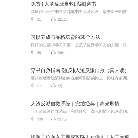
免费 | 人渣反派自救|系统|穿书
沈垣作为一个书迷穿越成书中人渣反派，改变原来剧情，拯救自己
81
121.1万
习惯养成与品格培育的38个方法
良好的生活和学习习惯，是孩子提升学习力的关键；良好的品格和情绪智能，是孩子拥有竞争力的基础。选取美国家庭教育学院（Family University）校长和创始人保罗·刘易斯（Paul Lewis）的教育经典内容，关注孩子成长过程中最重要的技能、态度和价值观，期待从此刻开始，我们共同去享受为人父母的乐趣。
39
2094
穿书自救指南 [渣反]/人渣反派自救（真人读）
懂得都懂看沈清秋如何在崩坏剧情的路上一路狂奔前期小白花冰妹×全程咸鱼穿书沈劳斯单人播讲，望海涵，望合作
67
1万
人渣反派自救系统｜完结经典｜高光剧情
《人渣反派自救系统｜完结经典｜高光剧情》以诙谐幽默的笔触讲述了主角沈清秋在穿越成“反派”后，努力改写命运、自我救赎的精彩历程。故事围绕修真世界展开，情节紧凑，高潮迭起，既有令人捧腹的反差笑点，也不乏感人至深的情感描写。沈清秋与洛冰河之间...
139
82.7万
快穿之位面女主养成攻略｜女强人｜女主天道