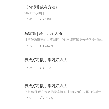
《习惯养成有方法》
2021年2月8日
68
1951
马家辉 | 爱上几个人渣
【湾仔酒馆里的人渣回忆】“他本该有知识分子的冷和酷，但有时却近乎浪漫地同情和理解，在一座座城市中经停转场，于人脸杂沓的都市景观中，捡拾底层的珍珠。”——骆以军P.S.前13条大概都有背景音，14开始没有，请按需选取（若记错了欢迎指正）。关于对于前几条的评论：给您带来不好的感受很抱歉，谢谢聆听。
70
13.7万
养成好习惯，学习好方法
24
1.1万
养成好习惯，学习好方法
官方福利 现在起微信搜索添加【xmly79】，即可免费申请加入【喜马拉雅官方内购福利群】。官方运营面对面你问我答，同好聚集分享心得好物不踩坑，热门专辑/会员福利抢先知，月月专属内购活动，全网底价带回家。这是一本帮助家长培养孩子良好的学习习惯与学...
53
79.2万