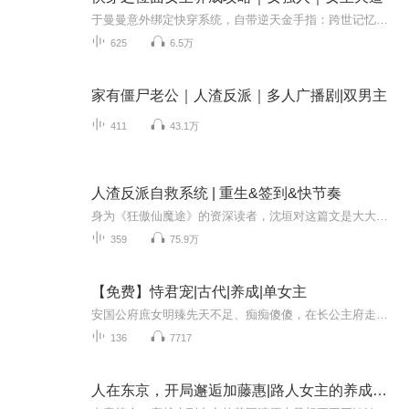
于曼曼意外绑定快穿系统，自带逆天金手指：跨世记忆、无限储物、技能全继承，资源随身带，战力越穿越强！冷宫弃妃、绝症炮灰、底层孤女……任他开局多惨、处境多虐，金手指直接兜底，次次极速翻盘、全程碾压，不谈恋爱、只搞逆袭！看她凭金手指横扫十位面...
625
6.5万
家有僵尸老公｜人渣反派｜多人广播剧|双男主
411
43.1万
人渣反派自救系统 | 重生&签到&快节奏
身为《狂傲仙魔途》的资深读者，沈垣对这篇文是大大的不满。他重生到一本自己刚读完还嫌弃过的暗黑系种马小说了！而且天杀的，他的角色还是男主角那位人渣反派师尊沈清秋！说到沈清秋，虽然有外表、有修为，但为人还真是格外没品。欺负打压男主角不说，还...
359
75.9万
【免费】恃君宠|古代|养成|单女主
安国公府庶女明臻先天不足、痴痴傻傻，在长公主府走丢后偶遇秦王。秦王见其可爱，喂她糕点。李福将明臻送回，长公主得知其身份。安国公夫人发现她里衣破旧且身上有伤痕。明臻与秦王的相遇将如何发展？
136
7717
人在东京，开局邂逅加藤惠|路人女主的养成方法|动漫同人穿书恋爱