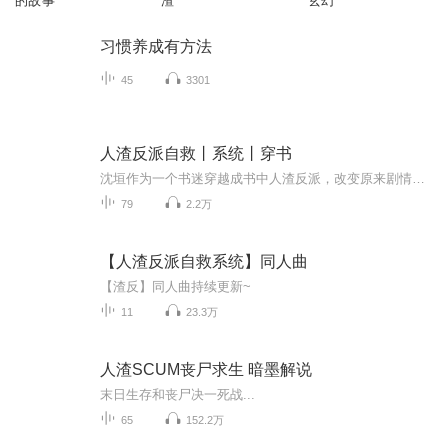
的故事
渣
玄幻
习惯养成有方法
45
3301
人渣反派自救丨系统丨穿书
沈垣作为一个书迷穿越成书中人渣反派，改变原来剧情，拯救自己
79
2.2万
【人渣反派自救系统】同人曲
【渣反】同人曲持续更新~
11
23.3万
人渣SCUM丧尸求生 暗墨解说
末日生存和丧尸决一死战...
65
152.2万