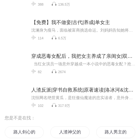
388
136.5万
【免费】我不做妾|古代|养成|单女主
沈澜身为瘦马，面临被富商挑选命运。刘妈妈告知她将被献给新任两淮巡盐御史。在这被当货物般挑选的生活里，她将如何抉择，又能否摆脱命运束缚，精彩故事由此展开。
114
6.5万
穿成恶毒女配后，我把女主养成了亲闺女|双播|穿越|疯批|双女主
当红女演员一场意外穿越成一本小说中的恶毒女配？抢男主？不！太low，我选择挟女主以令天下！等等！我娇娇软软的女主妹妹呢？眼前这个说喜欢我的疯批是什么鬼啊？算了算了~自己宠大的还能怎么办呢？ 作者：慕丸
82
2674
人渣反派|穿书自救系统|原著速读|洛冰河&沈清秋
沈恒网名绝世黄瓜，是狂傲仙魔途的忠实读者，意外身死穿到沈清秋的身体里，在原著里沈清秋是个卑鄙小人，嫉妒虐待洛冰河，觊觎自己的女徒弟兼洛冰河的后宫，结局是被洛冰河砍去四肢变成人彘。沈恒穿过去后本来想抱紧男主大腿，但是被系统判定为ooc，所以沈...
102
317.9万
您是不是在找：
路人剑心的养成方法
人渣神父的养成方法
路人男主的养成方