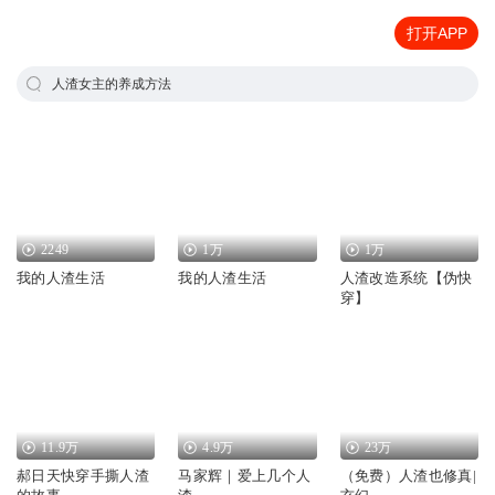
打开APP
人渣女主的养成方法
2249
1万
1万
我的人渣生活
我的人渣生活
人渣改造系统【伪快
穿】
11.9万
4.9万
23万
郝日天快穿手撕人渣
马家辉｜爱上几个人
（免费）人渣也修真|