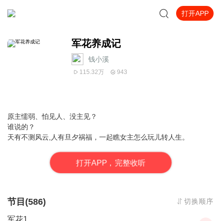
打开APP
军花养成记
钱小溪
115.32万
943
原主懦弱、怕见人、没主见？
谁说的？
天有不测风云,人有旦夕祸福，一起瞧女主怎么玩儿转人生。
打
开
A
P
P，完整收听
节目(586)
切换顺序
军花1