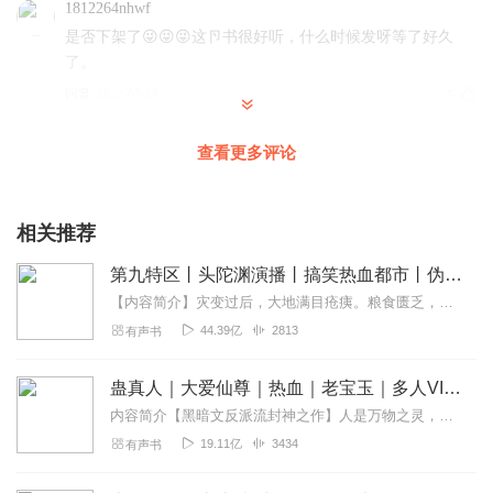
1812264nhwf
是否下架了😜😜😜这卪书很好听，什么时候发呀等了好久
了。
回复
2022-07-26
5
晚风揉碎月光
查看更多评论
作者大大男主对她的母亲太为命，是从，我有点不喜欢男主
的母亲，但愿男主的母亲不要阻止男主，和女主在一起，快
点让男主的妈妈答应，女主和男主快点在一起
相关推荐
回复
2022-05-03
5
第九特区丨头陀渊演播丨搞笑热血都市丨伪戒丨VIP免费多人有声剧
【内容简介】灾变过后，大地满目疮痍。粮食匮乏，资源紧俏，局势混乱……一位从待规划区杀出来的青年，背对着漫天黄沙，孤身来到九区谋生，却不曾想偶然结识三五好友，一念...
听友318825654
44.39亿
2813
有声书
小说写得好，主播讲的非常好，
回复
2022-07-13
3
蛊真人｜大爱仙尊｜热血｜老宝玉｜多人VIP免费有声剧
内容简介【黑暗文反派流封神之作】人是万物之灵，蛊是天地真精。一个穿越者不断重生的故事。一个养蛊、炼蛊、用蛊的奇特世界。配音组（男角色）老宝玉旁白...
1383951pwcy
19.11亿
3434
有声书
喜欢你的声音，就是更新的太少了，会继续关注你的作品
的，加油！