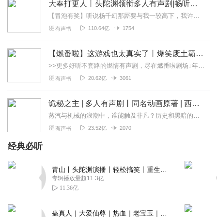
大奉打更人丨头陀渊领衔多人有声剧|畅听全集|王鹤棣、田曦薇主演影视剧原著|卖报小郎君
回复
2022-10-15
2
【冒泡有奖】听说杨千幻那厮要与我一较高下，我许七安要开始装叉了！快进入声音播放页戳下方输入框，冒个泡偷偷告诉我，我要用哪些诗词才能胜过他？说得好的，有赏！202...
110.64亿
1754
有声书
1899382hwdn
小说故事情节不错，吸引人，主播声音也非常好听，咬字清
【燃番啦】这游戏也太真实了丨爆笑废土霸榜神作丨紫襟剧社制作
楚，语言流畅。希望主播把这部小说坚持播完。
>>更多好听不套路的燃情有声剧，尽在燃番啦剧场↓年度重磅推荐本专辑为VIP免费专辑每天上午10点5集更新，订阅可以听到最新内容哦！每周抽一个专辑五星优质评论送...
回复
2022-11-24
1
20.62亿
3061
有声书
听友392937434
诡秘之主 | 多人有声剧丨同名动画原著 | 西幻克苏鲁 | 乌贼作品
主播优秀，声音好听，小说质量棒棒哒
蒸汽与机械的浪潮中，谁能触及非凡？历史和黑暗的迷雾里，又是谁在耳语？我从诡秘中醒来，睁眼看见这个世界：枪械，大炮，巨舰，飞空艇，差分机；魔药，占卜，诅咒，倒吊人...
回复
2022-10-05
1
23.52亿
2070
有声书
听友212060002
经典必听
声音好听，小说名字叫什么
回复
2022-05-13
青山丨头陀渊演播丨轻松搞笑丨重生穿越丨古代权谋丨VIP免费 | 多人有声剧
6
专辑播放量超11.3亿
11.36亿
杜儿妈
小说名是啥？不错，很好
蛊真人｜大爱仙尊｜热血｜老宝玉｜多人VIP免费有声剧