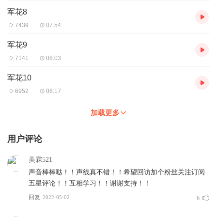
军花8
7439
07:54
军花9
7141
08:03
军花10
6952
08:17
加载更多
用户评论
美霖521
声音棒棒哒！！声线真不错！！希望回访加个粉丝关注订阅
五星评论！！互相学习！！谢谢支持！！
回复
2022-05-02
6