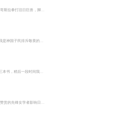
内容简介 康桥从世界最初的诞生中苏醒了，只是此时的他却成为了哥斯拉的幼体。这是一只哥斯拉拳打旧日巨兽，脚踢信仰众神的故事。最初，祂被称为大地与熔岩的最古神明；而后，祂被称为耀星与光的最古神明；最后，祂是宇宙唯一的支配者，也是超脱万物的最...
我从人间来到神国，又从神国坠入人间，马灯光芒蔓延之处，一切超凡皆被收容。我是谁？我是神国子民排斥敬畏的黑瞳异族；我是人间众生恐惧依赖的现实扭曲者；我是守灯人。【购买须知】1、本作品为付费有声书，购买成功后，即可收听。2、版权归原作者所有，...
感谢我生命中逆行菩萨的出现，否则还真不知世界有此奇葩。专门入手了我心理老师推荐的三本书，稍后一段时间我将专门研究NPD性格及反支配手段，专供听友借鉴。NPD有男有女的。​很幸运在出差前收到，我将在一切会议时间之外，抓时间、抢时间录制完成，上传...
可望被爱的心理是亚洲女性一生的陷阱。田岛阳子<以爱为名的支配>__上野千鹤子多次公开赞赏的先锋女学者影响日本数代女性的精神独立之书，从母女关系、婚恋、育儿、职场等多个维度撕开，“情感勒索”的真相，大胆打破“爱”的魔咒。