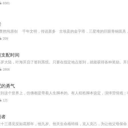
8381
者
209
能支配时间
2806
配的勇气
1万
能者