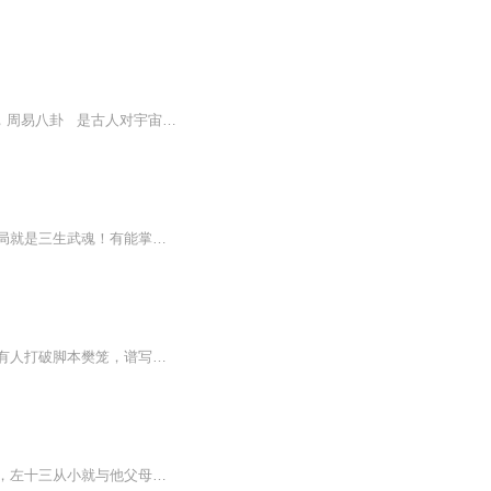
简介: 本书为萧然纯原创 千年文明，传说甚多 古埃及的金字塔，三星堆的巨眼青铜面具，周易八卦 是古人对宇宙的向往？还是可以沟通神秘文化的桥梁？ 在崇尚科学的今天，我试着用科学，去解释这些，去给您揭开这个文化的神秘面纱 请随...
意外穿越到斗罗大陆，叶海开启了签到系统。只要在指定地点签到，就能获得各种奖励。开局就是三生武魂！有能掌控时间的神秘武魂有攻击防御辅助都强大无比的绝世器武魂还有能打造最强体魄的本体武魂！从此，叶海在斗罗大陆开启了他一路开挂的人生！
我们每个人来到这个世界上，仿佛都是带着人生脚本的。有人桎梏脚本设定，演绎苦情戏；有人打破脚本樊笼，谱写欢乐颂。人人都在认真地演绎自己的酸甜苦辣咸五味人生。渐渐地，我们开始将自己定位于某些角色：父母、夫妻、子女、朋友、同事、陌生人，混迹于...
内容简介：左十三遇见安如霜那年，他九岁。他天生命格特殊，克人克己，为让他父母保命，左十三从小就与他父母分离，和爷爷生活在一起。九岁那年，为了让十三活命，给她找个女鬼做媳妇，左十三这样活了下来，但改名是逆天而行，改命后左十三异生阴阳眼，从...