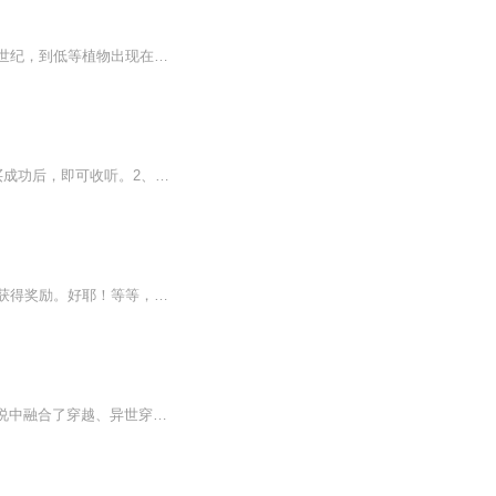
【作品简介】重生在旧日，化身恐怖的天灾巨兽。数以亿万年的时光流逝，从荒无人烟的创世纪，到低等植物出现在荒凉的土地上。从海洋生物的大灭绝到巨兽时代的开启，见证文明的演化和时代的变迁。直至某一天——一颗漆黑的陨石从天而降，一道撕裂开天空的热...
起点万订神作！百万书友追更！逻辑脑洞超强！【购买须知】1、本作品为付费有声书，购买成功后，即可收听。2、版权归原作者所有，严禁翻录成任何形式，严禁在任何第三方平台传播，违者将追究其法律责任。3、如在充值／购买环节遇到问题，您可通过页面右上方...
【内容简介】穿越平行世界，只想拍点电影赚钱的陆绊却觉醒了系统，只要完成任务，就能获得奖励。好耶！等等，半夜十二点看床底下？废弃二十年的剧院里有琴声？美术展的画家不知所踪？陆绊完成这些任务的时候觉察到，这个世界好像真的有鬼！这系统不对劲。...
内容简介 神秘支配者 神秘支配者是由作者迷路的太阳帆创作的一部奇幻/史诗奇幻小说，小说中融合了穿越、异世穿越、神话、奇幻历史等元素。故事的主角是一个图书管理员，他在现实世界中负责将实体古籍数字化录入网上图书馆，但在一次意外中穿越到了异世界...