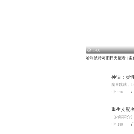
3.4万
哈利波特与旧日支配者 | 
神话：灵性
326
重生支配
199