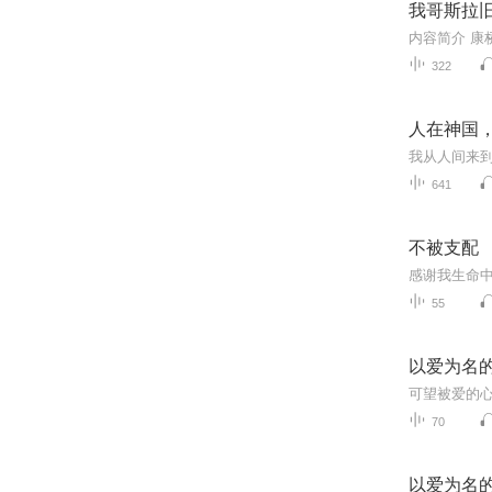
我哥斯拉旧
322
人在神国，
641
不被支配
55
以爱为名
70
以爱为名