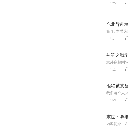
259
东北异能
1
斗罗之我
11
拒绝被支
53
末世：异