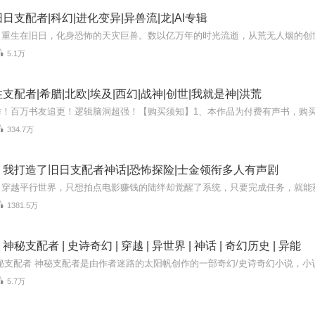
日支配者|科幻|进化变异|异兽流|龙|AI专辑
5.1万
支配者|希腊|北欧|埃及|西幻|战神|创世|我就是神|洪荒
334.7万
】我打造了旧日支配者神话|恐怖探险|士金领衔多人有声剧
1381.5万
秘支配者 | 史诗奇幻 | 穿越 | 异世界 | 神话 | 奇幻历史 | 异能
5.7万