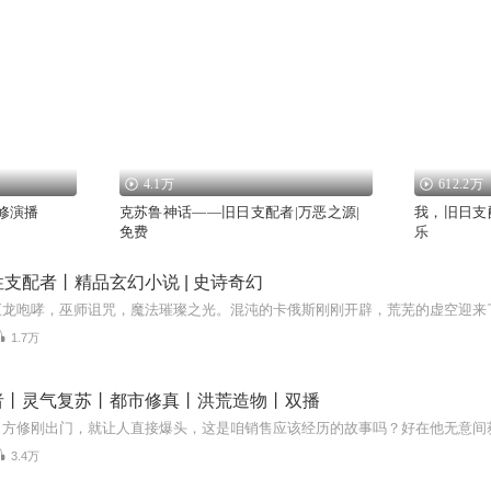
4.1万
612.2万
尘修演播
克苏鲁神话——旧日支配者|万恶之源|
我，旧日支配
免费
乐
支配者丨精品玄幻小说 | 史诗奇幻
1.7万
者丨灵气复苏丨都市修真丨洪荒造物丨双播
3.4万