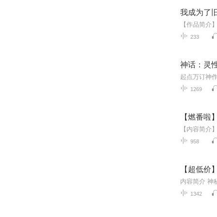
我成为了旧
233
神话：灵性
1269
【燃番啦
958
【超低价】神
1342