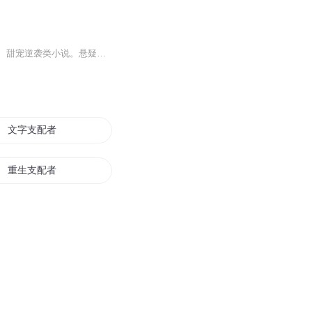
主播自我介绍大家好，我是你们的有声书主播【厚德载物】，专注播讲古风重生、宅斗复仇、甜宠逆袭类小说。悬疑类，古风我擅长用多变声线刻画角色，把女主的隐忍、狠绝、柔情，反派的伪善、恶毒，还有王爷的高冷宠溺都演绎到位，节奏紧凑、代入感强，带你一...
文字支配者
重生支配者
我真不是旧日支配者啊
黑历史支配者
末世之木系支配者