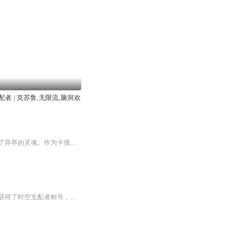
者 | 克苏鲁,无限流,脑洞欢
魔兽践踏，巨龙咆哮，巫师诅咒，魔法璀璨之光。混沌的卡俄斯刚刚开辟，荒芜的虚空迎来了异界的灵魂。作为卡俄斯世界第一个灵魂，莱恩自动成为了灵性之神。然而，神的力量来自神力，灵性的存在无足轻重，所以新生的莱恩弱小不堪。没办法，为了不被命运的洪...
【内容简介】方修刚出门，就让人直接爆头，这是咱销售应该经历的故事吗？好在他无意间获得了时空支配者称号，可以有限重生，但是这有什么用！对手拿着火箭筒、狙击枪，重生100次也不行呀！！方修在其他时空的支配者帮助下，度过了最难的初期利用灵魂的力量...