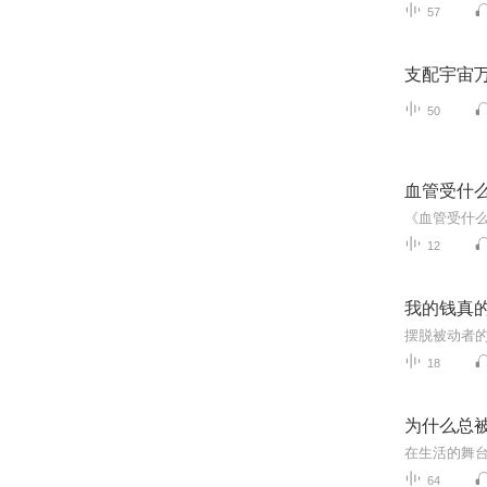
57
支配宇宙
50
血管受什
12
我的钱真
摆脱被动者
18
为什么总
64