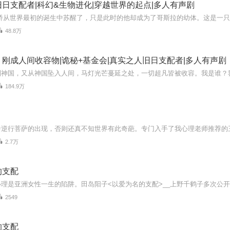
日支配者|科幻&生物进化|穿越世界的起点|多人有声剧
48.8万
刚成人间收容物|诡秘+基金会|真实之人旧日支配者|多人有声剧
184.9万
2.7万
的支配
2549
的支配