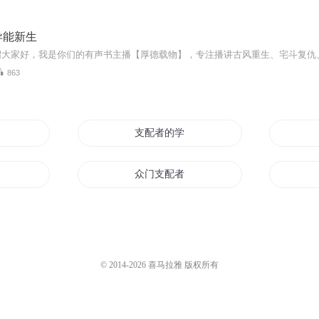
异能新生
863
支配者的学徒
众门支配者
命运支配者
我黑暗支配者
© 2014-
2026
喜马拉雅 版权所有
的世界
地狱支配者