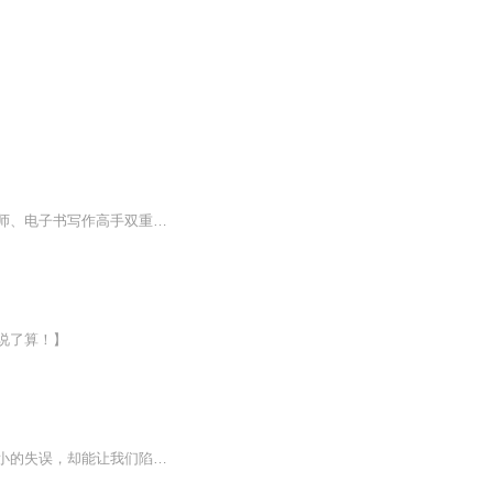
《血管受什么神经支配》系列专辑，中医西医结合，深入浅出解析血管神经调控。健康管理师、电子书写作高手双重身份，带你探秘血管神经奥秘。逻辑严密，内容丰富，轻松幽默，让你在轻松阅读中掌握血管神经知识，守护健康！血管神经，一网打尽！
说了算！】
在生活的舞台上，我们常常像无助的木偶，被情绪的丝线肆意操控。明明只是工作上一个小小的失误，却能让我们陷入长时间的自我否定，仿佛整个世界都崩塌了；和家人朋友的一次小争执，愤怒、委屈瞬间涌上心头，理智被抛到九霄云外。我们总在事后懊悔，为什么...