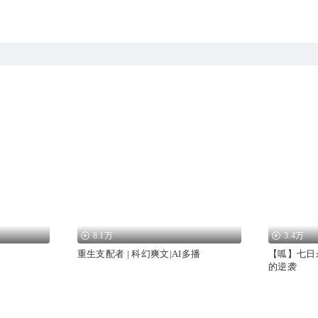
8.1万
3.4万
重生支配者 | 科幻爽文|AI多播
【呱】七日
的逆袭