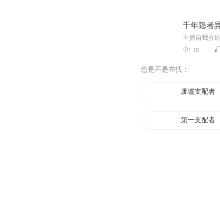
千年隐者
18
您是不是在找：
废墟支配者
第一支配者
旧日支配者
心理支配者Ⅱ
被游戏支配