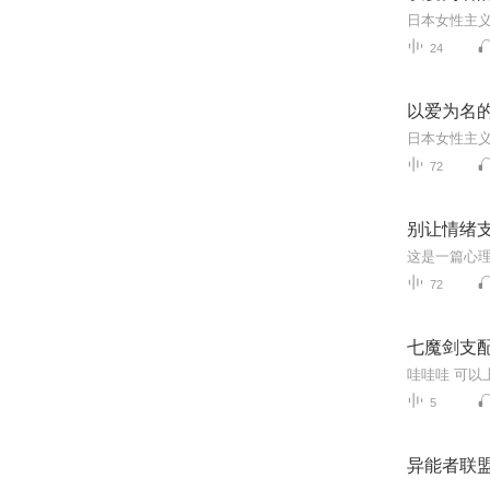
24
以爱为名
72
别让情绪
72
七魔剑支
哇哇哇 可
5
异能者联