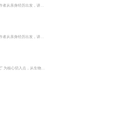
日本女性主义传奇人物田岛阳子代表作品初次引进。渴望被爱的心理，是女性一生的陷阱。作者从亲身经历出发，讲述了在“亲缘压迫”下成长为“女性主义者”的思想历程。本书探讨了所有东亚女性都深有共鸣的生存问题，大胆揭露了原生家庭、婚恋、工作、育儿等...
日本女性主义传奇人物田岛阳子代表作品初次引进。渴望被爱的心理，是女性一生的陷阱。作者从亲身经历出发，讲述了在“亲缘压迫”下成长为“女性主义者”的思想历程。本书探讨了所有东亚女性都深有共鸣的生存问题，大胆揭露了原生家庭、婚恋、工作、育儿等...
这是一篇心理健康科普类文章，聚焦情绪管理与情绪支配主题。全文以 “人为何易被情绪支配” 为核心切入点，从生物生理、认知心理、社会文化等多维度解析情绪的形成机制、情绪支配的深层成因与多领域影响，同时系统梳理了情绪识别、认知重构、心理弹性培养...