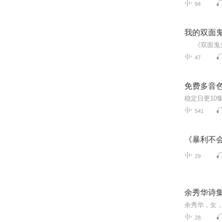
94
我的双面
47
免费多音色
541
《暴利不
29
余秀华诗
28