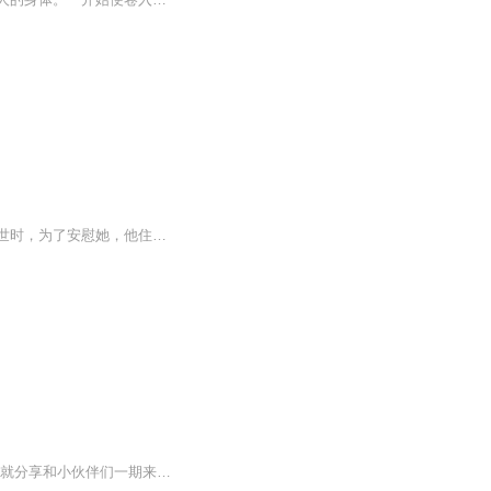
少年李洛书自小无人疼爱，喜欢亲近温暖懂事的黎家姐姐初遥。 当初遥弟弟初晨意外去世时，为了安慰她，他住进黎家成了她的挂名弟弟。 很多年后，他终于意识到，原来他早已深深爱着她时，他却早已丧失了爱她的资格。 本想就此默默守护一生，她却遭...
无法忘记的你 绝对的良心作品，情节丰富多彩，跌宕起伏，音质高，声音扣动心弦。。喜欢就分享和小伙伴们一期来听吧。欢迎点赞评论啊。。手指轻轻一点分享出去，很简单的动作，但是这就是对我们节目的最大支持和厚爱。不要钱，不要赞助。只要您的的多分享，多评论。。还等什么亲。动手吧。