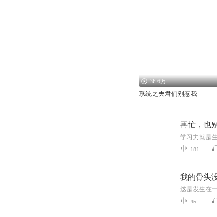
36.6万
系统之夫君们别惹我
再忙，也
学习力就是
181
我的骨头
45