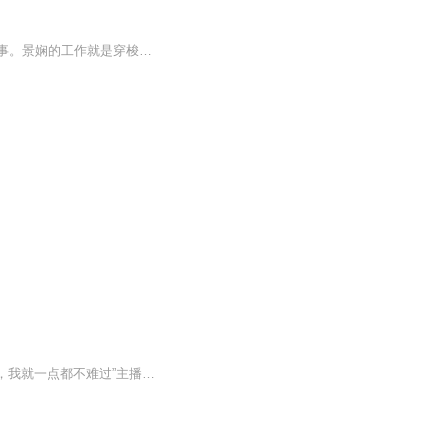
这是一本女主努力做任务，积极工作，却总是找错攻略对象老婆，然后被老婆狠狠欺负的故事。景娴的工作就是穿梭在不同的小说坑里，需要获得攻略对象的100好感度，把小说剧情线走完，获得的读者评分可以兑换相应奖励。景娴最开始积极努力工作挣钱！后来一个豪门小说里，她获得女配100好感度之后，和女配相爱了，然后兑换目标就变了。景娴：系统，我要让她和我一起去下一本书。然而系统表示，景娴带着自己老婆去了新书世界后，她不会立刻想起自己还有一个老婆这件事。于是末日小说世界里，景娴兢兢业业工作，...
他爱她，爱了好久好久，一直一直，像是仰望着星星一样，仰望着她 初晨曾说∶“只要想起你，我就一点都不难过”主播有话说∶1.本文是虐文，准备好纸巾2.女主男主为姐弟恋（假姐弟）3.书名叫《初晨是我故意忘记你》4.练习作品，如有侵权，立刻删除5.过程有甜有虐，结局不太好欢迎入坑，入坑不亏哦希望可以多多支持和鼓励我，只要不是因为版权的问题，我会把这本书更完的。大家放心收听哟