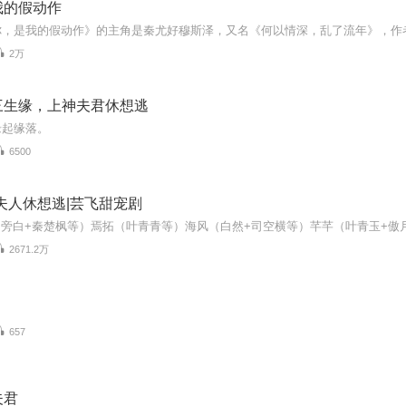
我的假动作
2万
三生缘，上神夫君休想逃
缘起缘落。
6500
夫人休想逃|芸飞甜宠剧
2671.2万
657
夫君