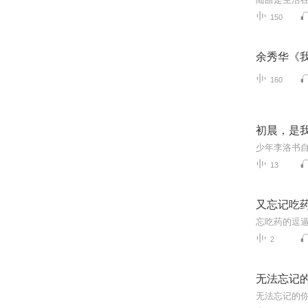
150
余秀华《
160
初晨，是
13
又忘记吃
忘吃药的逗逼
2
无法忘记