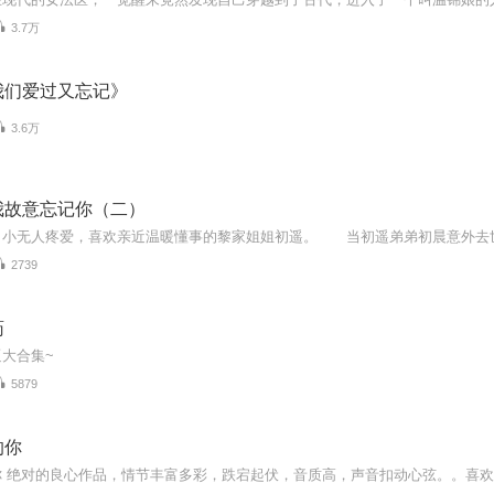
3.7万
我们爱过又忘记》
3.6万
我故意忘记你（二）
2739
药
大合集~
5879
的你