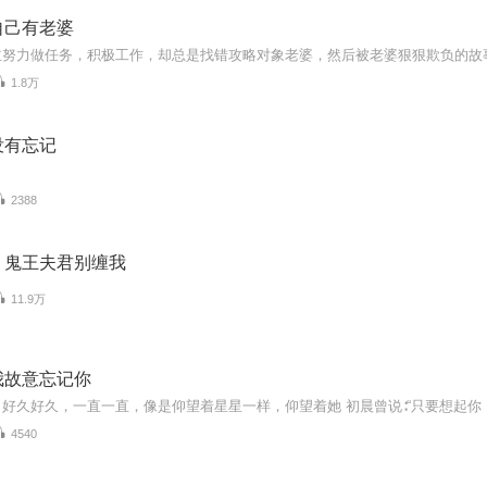
自己有老婆
1.8万
没有忘记
2388
：鬼王夫君别缠我
11.9万
我故意忘记你
4540