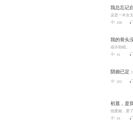
我总忘记
106
我的骨头
或许助眠。
41
阴婚已定
201
初晨，是
24