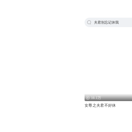
夫君别忘记休我
16.1万
女尊之夫君不好休