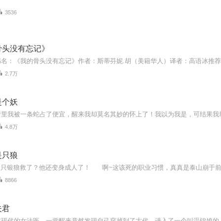
3536
骨头没有忘记》
2.7万
是个妖
4.8万
是只狼
8866
夫君