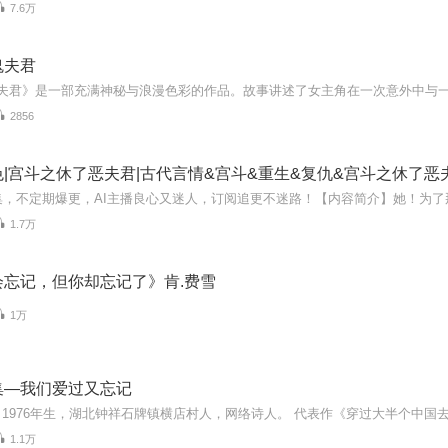
7.6万
鬼夫君
2856
|宫斗之休了恶夫君|古代言情&宫斗&重生&复仇&宫斗之休了恶
1.7万
会忘记，但你却忘记了》肯.费雪
1万
集—我们爱过又忘记
1.1万