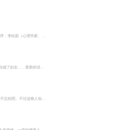
书籍信息：书名：《我的骨头没有忘记》作者：斯蒂芬妮.胡（美籍华人）译者：高语冰推荐序：李松蔚（心理学家、家庭心理咨询师）。出版社：广东经济出版社版次：2024年8月第一版。内容重点：主要讲述的是一位被诊断为“复杂性创伤后应激障碍”的女性的成长...
内容简介：梦里我被一条蛇占了便宜，醒来我却莫名其妙的怀上了！我以为我是，可结果我却成了妇女……更新的话尽量多更，如果有什么需要改进的地方，请留言，我会努力改进，因为工作原因，只能晚上录，所以更的少点。喜欢的朋友关注订阅一下，多多点赞，多...
诶！“我”被一只银狼救了？他还变身成人了！ 啊~这该死的职业习惯，真真是泰山崩于前不忘拍照。不过这狼人似乎很可爱诶！当然了，你要是问，这么可爱又忠犬的狼是谁家的？ 嘿嘿，那绝对是我家的呀！
陆甜是生活在现代的女法医，一觉醒来竟然发现自己穿越到了古代，进入了一个叫温锦娘的人的身体。一开始便卷入小三之争，自己的未婚夫与小三怀了孩子，还想把自己逼下位。开什么玩笑，我堂堂看电视剧长大的现代人岂能让你如愿！