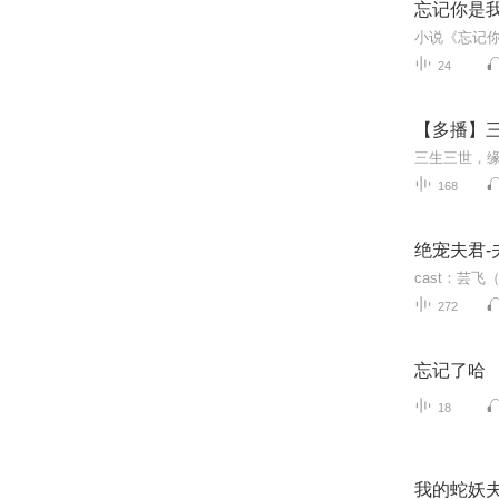
忘记你是
24
【多播】
三生三世，
168
绝宠夫君-
272
忘记了哈
18
我的蛇妖