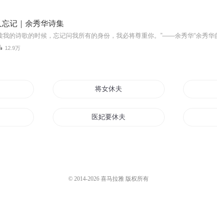
又忘记｜余秀华诗集
12.9万
要休夫
将女休夫
妃休三夫
医妃要休夫
皇后要休夫
男尊女贵之休夫
夫君休了
郡主大人要休夫
© 2014-
2026
喜马拉雅 版权所有
休夫
美人休妻夫人有家归不得