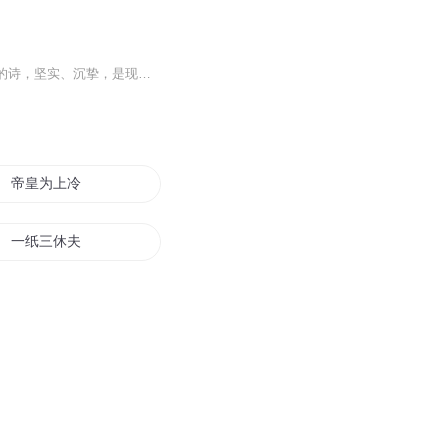
“如果你们在读我的诗歌的时候，忘记问我所有的身份，我必将尊重你。”——余秀华“余秀华的诗，坚实、沉挚，是现实的血管中流出的本真之诗，是生存的泪水中涌出的疼痛之诗；她的诗，凶猛、粗粝，展现出日常生活的惊心动魄，直接袒露灵魂斑驳而痛苦的本色...
帝皇为上冷妃要休夫
一纸三休夫
重生之嫡妃要休夫
嫡女休夫记
逆女休夫