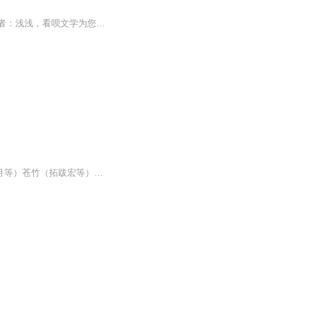
小说《忘记你，是我的假动作》的主角是秦尤好穆斯泽，又名《何以情深，乱了流年》，作者：浅浅，看呗文学为您提供忘记你是我的假动作在线阅读，忘记你是我的假动作小说讲述了：秦尤好跟穆斯泽那么相爱，他恨她背叛他。再次相遇，她陷入走投无路的境地，他肆意践踏她的一切，让她痛不欲生。...
cast：芸飞（旁白+秦楚枫等）焉拓（叶青青等）海风（白然+司空横等）芊芊（叶青玉+傲月等）苍竹（拓跋宏等）云端残阳（冷璃等）天宇（部分龙套）后期制作：不负相思意（ps：练习作品，不做商用）欢迎加入扣扣听友群：684819732微博：芸飞d围bo周一至周六每...