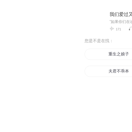
我们爱过
171
您是不是在找：
重生之娘子
夫君不乖本
龙凤斗黑道
重生后我把
无赖王妃要