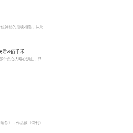
《双面鬼夫君》是一部充满神秘与浪漫色彩的作品。故事讲述了女主角在一次意外中与一位神秘的鬼魂相遇，从此命运发生了翻天覆地的变化。这位鬼夫君性格复杂，一面温柔体贴，一面又冷酷无情，仿佛隐藏着不为人知的秘密。他与女主角之间的情感纠葛在...
夫君&佰千禾
稳定日更10集，不定期爆更，AI主播良心又迷人，订阅追更不迷路！【内容简介】她！为了那个负心人呕心沥血，只为有朝一日能完成他终身夙愿！他！初登龙椅，竟然不顾天下人耻笑，将自己的亲妹妹改名换姓封为皇后。凤座在前，竟然将自己扔进妓院，变成人尽可...
余秀华，女，1976年生，湖北钟祥石牌镇横店村人，网络诗人。 代表作《穿过大半个中国去睡你》，作品被《诗刊》微信号发布后，余秀华的诗被热烈转发，人们惊艳于余秀华的天才和诗歌的质朴滚烫、直击人心。 2015年1月，余秀华的两本书开售，分别是湖南文艺出版社的《摇摇晃晃的人间》，以及广西师大出版社的《月光落在左手上》。 2015年1月28日，余秀华当选湖北省钟祥市作家协会副主席。