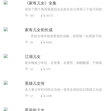
《家有儿女》全集
讲述了两个离异家庭结合后发生在父母和三个孩子间的各种有趣故事。
367
367万
家有儿女初长成
带娃去海外旅游度假的攻略，珍惜每一次跟孩子的亲密时光，美国，日本，韩国、新加坡、台湾，每次去都有不同的玩法，每次都收获满满，分享给你听。 这是一个声音记录，是琐事，也是一次次真实的感悟。陪伴孩子长大，我有话要说。
26
8364
江湖儿女
老夫聊发少年狂，左牵黄，右擎苍，锦帽貂裘，千骑卷平冈。为报倾城随太守，亲射虎，看孙郎。酒酣胸胆尚开张。鬓微霜，又何妨！持节云中，何日遣冯唐？会挽雕弓如满月，西北望，射天狼。
10
370
英雄儿女传
本人青少年时代听过当地一老先生讲的抗日英雄儿女故事，对我影响甚大，乃至我以后喜欢上历史，现如今想来如恍昨日，老先生头发蓬长垂肩，但依稀花白，尤其是他胡须蓄得也得长，所以一看就很有特点。虽当时年过七旬，精神挺好，两眼有神，跟我讲这个历史故...
17
1295
星辰的儿女