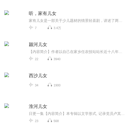
听，家有儿女
家有儿女是一部关于少儿题材的情景轻喜剧，讲述了两个离异家庭结合后发生在父母和三个孩子间的各种有趣故事，该剧于2004年4月29日投拍，共有四部。
7
3.4万
颍河儿女
【内容简介】作者以自己在家乡任农技站站长近十八年之久的亲身经历，及后来在农林科研单位工作近二十年的细心观察，述说了我国农业、农村、农民，从1975年，至2015年的四十年间，历经了如何的社会变革、命运转折、生活改变和日新月异大发展的全过程。【作...
22
3940
西沙儿女
34
1900
淮河儿女
日更一集【内容简介】本专辑以文学形式, 记录党员卢其泽同志忠于职守, 全心全意为人民服务的精神。【作者/主播】作者：董光辉主播：miss王
23
568