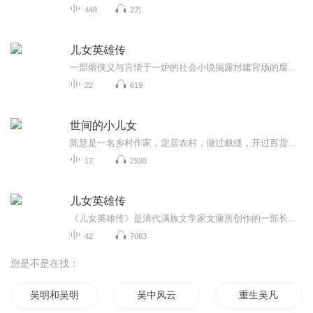
448
2万
儿女英雄传
一部熔侠义与言情于一炉的社会小说揭露封建官场的腐朽，道尽科举文化的丑态
22
619
世间的小儿女
陈慧是一名乡村作家，定居农村，做过裁缝，开过百货店，疫情期间为生计仍然坚持摆摊。作为单身母亲，不仅有眼前的苟且，还有诗和远方，实属难得。
17
2930
儿女英雄传
《儿女英雄传》是清代满族文学家文康所创作的一部长篇小说小说，又名《金玉缘》《日下新书》，或称为《儿女英雄评话》。是中国小说史上最早出现的一部熔侠义与言情于一炉的社会小说。《儿女英雄传》描写了清朝康熙雍正年间的一桩公案，书中的主人公十三妹...
42
7063
您是不是在找：
吴明和吴明
吴中风云
重生吴凡