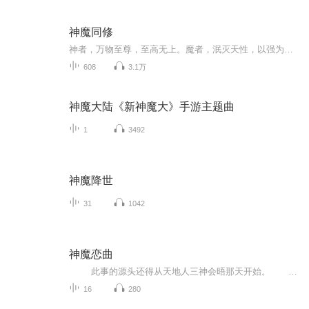
神魔同修
神者，万物至尊，至高无上。魔者，泯灭天性，以强为尊。从地球穿越而来的绝世杀手陆尘，被卷入了万古轮回之中，成为玄黄大陆中一名普普通通的少年。杀妖兽，夺秘宝，与天地独斗。且看陆尘如何在这缤纷灿烂的世界称尊，寻求成仙秘。
608
3.1万
神魔大陆《新神魔大》手游主题曲
1
3492
神魔降世
31
1042
神魔恋曲
此事的源头还得从天地人三神会晤那天开始。 天地初开诞生三神，桃花盛开，三神会晤，天神无畏就在他家的破天庭举办桃花盛宴。 谁知我悠哉的刚到天庭，就被无畏拉到了地狱海，看着眼前岩浆涌动，黑雾弥漫，魑魅魍魉狂风乱舞的模样，我有...
16
280