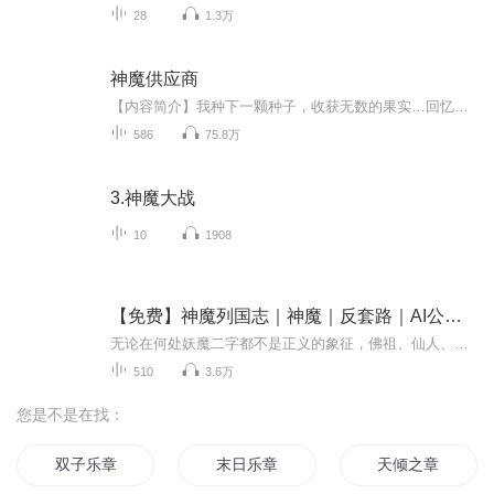
28
1.3万
神魔供应商
【内容简介】我种下一颗种子，收获无数的果实…回忆着歌词，江太玄看了看自己的药田，用力把嫦娥摁了进去。“来年，我要收获无数嫦娥！”专业种植，培养，租借，出售，回收一切神魔，一条龙服务。骚年，想成神吗？【作者/主播简介】作者：何处不染尘，网络...
586
75.8万
3.神魔大战
10
1908
【免费】神魔列国志｜神魔｜反套路｜AI公版书
无论在何处妖魔二字都不是正义的象征，佛祖、仙人、神圣都是慈祥高尚的典型，正久则无正，邪久则不邪。正邪不是固定的，成王败寇，能否获得完美的极乐世界？
510
3.6万
您是不是在找：
双子乐章
末日乐章
天倾之章