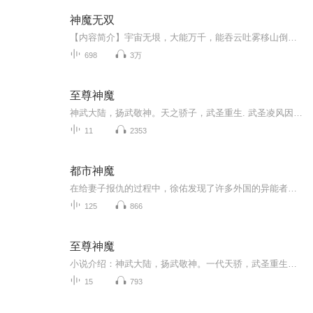
神魔无双
【内容简介】宇宙无垠，大能万千，能吞云吐雾移山倒海，弹指间便是王朝更迭沧海桑田。然而即便能将星月作掌上观，也耐不住时间流逝红颜枯骨。出身西元镇小家族的苏寒因意外获得了一枚神秘石眼，从此走上了神魔难挡的修炼之途。【作者/主播】作者：资产暴增...
698
3万
至尊神魔
神武大陆，扬武敬神。天之骄子，武圣重生. 武圣凌风因偷喝了圣殿中封印的古酒，导致自己 瞬间被焚烧殆尽. 本以为就此剧终了，岂料他竟然转世重生，并因 祸得福，丹田里蓄满了海洋般广阔的太一真水! 凌风:转世成病弱少年又如何?成圣，就是要从 娃娃抓起!自...
11
2353
都市神魔
在给妻子报仇的过程中，徐佑发现了许多外国的异能者潜入了中国，牵扯住了中国的修行界，他出于爱国心、也为了给妻子复仇，决心与国家机构合作，共同抵御敌对势力。同时也知道了自己的真实异能竟然是继承了上古神魔蛟龙的精血……
125
866
至尊神魔
小说介绍：神武大陆，扬武敬神。一代天骄，武圣重生。太一真水，炼体入道。拳撼天地，脚踏天骄.【收听须知】1、至尊神魔2、由于音频节目更新的比较慢，如想快速阅读小说文字版的全部章节，请在微信中搜索公/众/号【毛毛虫文学】，关注后，并在公/众/号中回...
15
793