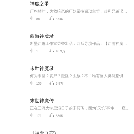
神魔之爭
厂狗林叶，为救暗恋的厂妹暴揍猥琐主管，却和兄弟误闯诡异血雾禁区。捡到一把腐烂断手，竟觉醒吞噬尸妖的黄金血气；为救兄弟硬刚干尸潮，却从血池里捞出上古凶剑“穆皇”。被迫给神秘女魔头打工砍灵魁时，他发现这鬼地方竟是上古神魔战场！当兄弟因女人反...
88
3746
西游神魔录
断墨西萧工作室荣誉出品：西瓜导演作品：【西游神魔录】（情感巨燃作） 编剧：祸害主演：大师兄（孙悟空） 清水（小玉）演员表：伍壹先生、娘口三三、霜花凌砚、天照御姬、小弥、汉相、上官佑、大白、云浅、黑叔、卿白珏、话唠、淼儿、光头贼亮、甩...
1
10.9万
末世神魔录
何为末世？丧尸？魔怪？虫族？不！唯有当人类所恐惧的、所崇拜的，甚至是所幻想的一切都变成现实时，才是人类真正的世界末日！灵气回涌，信仰重铸，这是神魔妖佛的饕餮盛宴，也是人类有史以来的最大浩劫！丧尸、异型、贞子、怪形、妖精鬼怪、神魔仙佛，这...
133
5.9万
末世神魔传
正在三流大学里混日子的宋羽飞，因为“天坑”事件，一座学校塌陷掉进“天坑”，出现在了一个恐怖的未知大森林中，在这大森林里，布满了各种恐怖~~~ 可怕的变异，从他的手，开始了……
171
5365
《神魔九变》