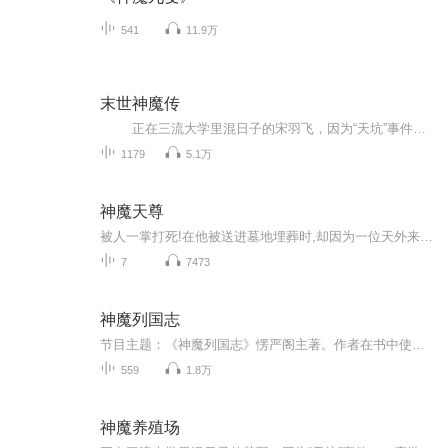
541
11.9万
末世神魔传
正在三流大学里混日子的宋羽飞，因为“天坑”事件，一座学校塌陷掉进“天坑”，出现在了一个恐怖的未知大森林中，在这大森林里，布满了各种恐怖~~~ 可怕的变异，从他的手，开始了……
1179
5.1万
神魔天尊
被人一掌打死!在他被送进墓地埋葬时,却因为一位天外来客的到来,起死回生,从棺材里面爬出!命运从此改变 一日花不开终身不成仙 成仙往过 一滴神水,显化一个万族世界;魔剑一挥,斩破三千繁华宇宙。待到神魔通天时,立...
7
7473
神魔列国志
节目主题：《神魔列国志》愣严阁主著。作者在书中使用了大量的古代的神话传说和民间的精怪故事甚至连古希腊神话都有所涉及。可以说作者的知识层面是非常广泛的而且在如此众多的素材之中作者作到了主次有序，杂而不乱，所有的的故事都围绕着一个中心在进行...
559
1.8万
神魔养殖场