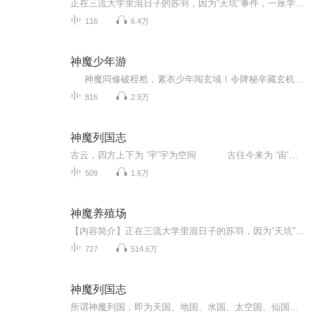
正在三流大学里混日子的苏羽，因为“天坑”事件，一座学校塌陷掉进“天坑”，出现在了一个恐怖的未知大森林中，在这大森林里，布满了各种恐怖~~~ 可怕的变异，从他的手，开始了……各位听众朋友，请静下心来听听第一集好吗？反正不要钱是不？ 说不一定，这...
116
6.4万
神魔少年游
神魔同修破桎梏，素衣少年闯玄域！令牌秘辛藏玄机，天剑殿试炼铸锋芒。秘境冒险中，陆尘直面生死危机、激战各方势力，热血厮杀间不乏诙谐趣事。一边是陆嘉颖的默默牵挂，一边是森罗公主邀月的婚事纠葛，看少年以神魔之力踏破乱世，书写玄幻传奇！
816
2.9万
神魔列国志
古云，四方上下为 ‘宇’宇为空间 古往今来为 ‘宙’宙为时间玉帝虽是天地的创造者和主宰者。也逃不过家长里短，爱恨情仇。
509
1.6万
神魔养殖场
【内容简介】正在三流大学里混日子的苏羽，因为“天坑”事件，一座学校塌陷掉进“天坑”，出现在了一个恐怖的未知大森林中，在这大森林里，布满了各种恐怖、可怕的变异，从他的手，开始了……【作者/主播简介】作者：黑瞳王，起点中文网作家，代表作《神鬼...
727
514.6万
神魔列国志
所谓神魔列国，即为天国、地国、水国、太空国、仙国、佛国、鬼国和妖魔国等。。。