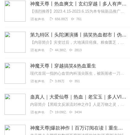
神魔天尊丨热血爽文丨玄幻穿越丨多人有声剧
回复
2022-01-16
2
【强烈推荐】2023.4.15-2023.6.15为本专辑新品推广期，限时免费2个月；前89集为免费试听，第90集起为付费音频，新品推广期可免费试听。2023....
656.89万
761
有声书
武气林动
真不错，主播继续努力
第九特区丨头陀渊演播丨搞笑热血都市丨伪戒丨VIP免费多人有声剧
回复
2021-12-19
2
【内容简介】灾变过后，大地满目疮痍。粮食匮乏，资源紧俏，局势混乱……一位从待规划区杀出来的青年，背对着漫天黄沙，孤身来到九区谋生，却不曾想偶然结识三五好友，一念...
44.38亿
2813
有声书
品牌星
情节生动人物具体配音完美天衣无缝，太棒了，非常好
神魔天尊丨穿越搞笑&热血重生
回复
2023-04-06
1
现代首屈一指的心血管内科顶尖医生，被医闹者一刀捅死，醒来之后发现自己正在被下葬。搞什么飞机，我还没死啊！男主角宁小川，一个来自地球的穿越者，夺舍了宁小川，命运从...
3.89万
351
有声书
多女主修仙文爱好者
给个五星。求告诉下是双播还是单播？
蛊真人｜大爱仙尊｜热血｜老宝玉｜多人VIP免费有声剧
回复
2022-08-02
1
内容简介【黑暗文反派流封神之作】人是万物之灵，蛊是天地真精。一个穿越者不断重生的故事。一个养蛊、炼蛊、用蛊的奇特世界。配音组（男角色）老宝玉旁白...
19.09亿
3434
有声书
魂川
这个喜马拉雅上还有，叫做《魔剑至尊》
神魔天尊|爆款神作丨百万订阅在读丨重生逆袭丨另类玄幻丨多人有声剧
回复
2022-05-01
0