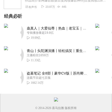
作品简介全网爆款数据百度阅读爆款神作|百度阅读216万收藏｜日均158万+在线阅读全平台总点击39亿+｜粉丝书单霸榜126周｜长期霸榜TOP1｜读者...
23.87万
445
有声书
听友494204702
好垃圾，这配音可以听死人
经典必听
回复
2023-12-08
0
蛊真人｜大爱仙尊｜热血｜老宝玉｜多人VIP免费有声剧
专辑播放量超19.8亿
19.09亿
青山丨头陀渊演播丨轻松搞笑丨重生穿越丨古代权谋丨VIP免费 | 多人有声剧
主播粉丝1659万
11.33亿
盗墓笔记 全8部丨豪华CV版丨苏尚卿&边江 领衔 多人有声剧丨冠声文化丨南派三叔
连载节目超七百集
1662.14万
© 2014-
2026
喜马拉雅 版权所有