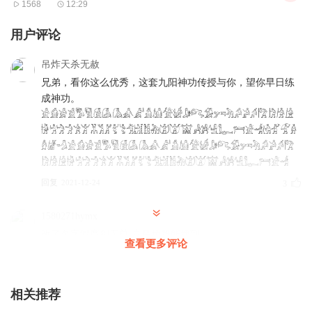
1568
12:29
用户评论
吊炸天杀无赦
兄弟，看你这么优秀，这套九阳神功传授与你，望你早日练
成神功。
𓀀𓀁𓀂𓀃𓀄𓀅𓀆𓀇𓀈𓀉𓀊𓀋𓀌𓀍𓀎𓀏𓀐𓀑𓀒𓀓𓀔𓀕𓀖𓀗𓀘𓀙𓀚
𓀛𓀜𓀝𓀞𓀟𓀠𓀡𓀢𓀣𓀤𓀥𓀦𓀧𓀨𓀩𓀪𓀫𓀬𓀻𓀼𓀽𓀾𓀿𓁀𓁁𓁂𓁃𓁄𓁅𓁆
𓁇𓁈𓁉𓀀𓀁𓀂𓀃𓀄𓀅𓀆𓀇𓀈𓀉𓀊𓀋𓀌𓀍𓀎𓀏𓀐𓀑𓀒𓀓𓀔𓀕𓀖𓀗
𓀘𓀙𓀚𓀛𓀜𓀝𓀞𓀟𓀠𓀡𓀢𓀣𓀤𓀥𓀦𓀧𓀨𓀩𓀪𓀫𓀬𓀻𓀼𓀽𓀾𓀿𓁀𓁁𓁂
回复
2021-12-24
3
1580271hymx
改了名字叫魔剑天尊 喜马拉雅能搜到
查看更多评论
回复
2022-06-13
2
1551936teap
相关推荐
好久更新快点啊。。。。。。。