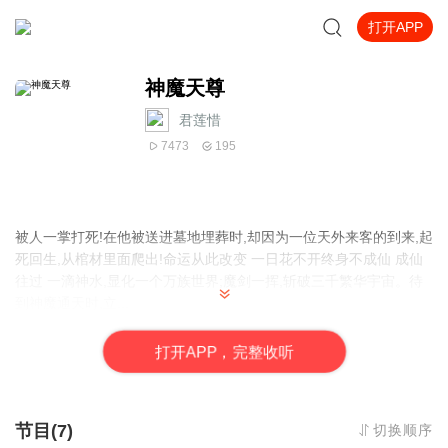
打开APP
神魔天尊
君莲惜
7473
195
被人一掌打死!在他被送进墓地埋葬时,却因为一位天外来客的到来,起
死回生,从棺材里面爬出!命运从此改变 一日花不开终身不成仙 成仙
往过 一滴神水,显化一个万族世界;魔剑一挥,斩破三千繁华宇宙。待
到神魔通天时,立...
打
开
A
P
P，完整收听
节目(7)
切换顺序