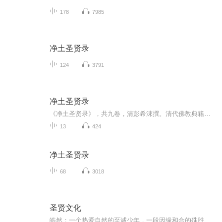
178
7985
净土圣贤录
124
3791
净土圣贤录
《净土圣贤录》，共九卷，清彭希涑撰。清代佛教典籍。作者彭希涑是彭际清（1740～1796）之侄。际清乃“素服儒风、兼修净行”的学者，他自己常想荟萃以往有关修持净土者的事迹，编成一书，但始终没有作成。约在乾隆四十八年（1783）以前，其侄希涑初发信心...
13
424
净土圣贤录
68
3018
圣贤文化
皓然：一个热爱自然的至诚少年，一段因缘和合的殊胜经历，一位圣贤文化的践行者、传承者，三十年刻苦证悟，儒释道融会贯通，神奇的生命状态，高妙的智慧境界，皓然老师认为：“只有我们本民族真正的传统文化才有这股力量，真正能够去全方位提升人的生命状...