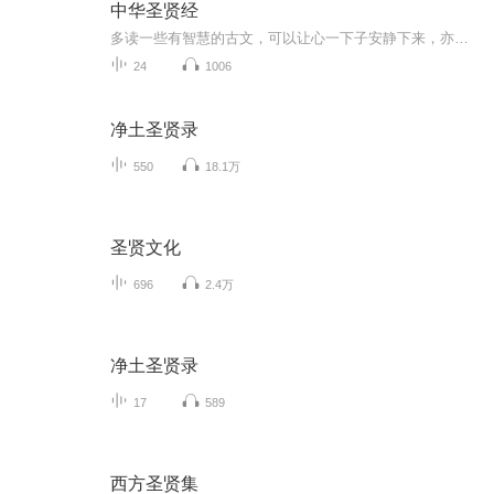
中华圣贤经
多读一些有智慧的古文，可以让心一下子安静下来，亦可平息混社会产生的戾气，让你的生活重新回到平静有序的状态中。平平淡淡才是真，人生不需要那么多的精彩、跌宕和成就，古朴归真，才找到了生命的本真和意义。
24
1006
净土圣贤录
550
18.1万
圣贤文化
696
2.4万
净土圣贤录
17
589
西方圣贤集