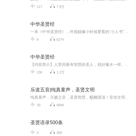
117
7.9万
中华圣贤经
一本《中华圣贤经》，外观颇像小时候爱看的"小人书"，或装在口袋，或握在手里，随时随地拿来翻阅，竟就翻出许许多多的"醒世警言"。在这本小小的书中，充满大大的智慧。从日常的做人标准，品行准则;为人道理，择友之道到尊老爱幼，修业尚学;做人之本，为人之道等等。此书就像一位谆谆教导的长者，娓娓道出人世间的真谛。
6
6274
中华圣贤经
【内容简介】人世间最有智慧的圣人，就好像水一样。水具有种种美德，它滋润万物有利于它们生成．而又不和万物相争保持平静，处在人人都厌恶的低下地方．所以水性接近于 "道"理。善人居处如水一样顺乎自然、善于选择地方，心胸如水一样静默深远、善于保持沉...
236
1.2万
乐道五音|纯真童声，圣贤文明
纯真童声，天籁之音，圣贤智慧，醍醐灌顶！音传文明，源远流长，藥樂同源，修身齐家，礼乐治国，为国利民！《乐道》版权：乐道五音文化传播（广州）有限公司乐天地相合化生道天地有序温馨...
30
6908
圣贤语录500条
4
360