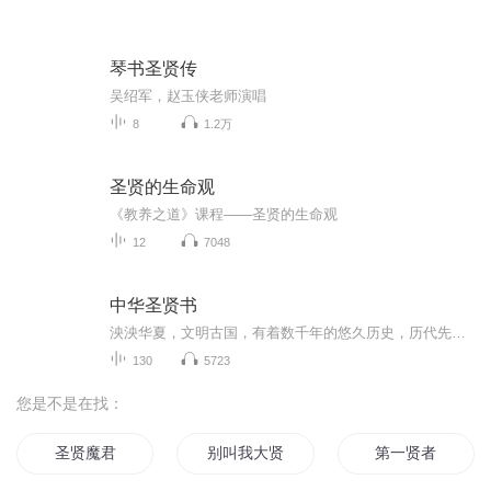
琴书圣贤传
吴绍军，赵玉侠老师演唱
8
1.2万
圣贤的生命观
《教养之道》课程——圣贤的生命观
12
7048
中华圣贤书
泱泱华夏，文明古国，有着数千年的悠久历史，历代先哲圣贤也留下了无数启人心智的名言佳句，这不但是他们智慧的结晶，也是留给后人的一笔财富。为了传承和发扬中华民族的优秀成果，特收集由历代名人贤士的佳句，以及流传于民间的格言、谚语组成的，内容通...
130
5723
您是不是在找：
圣贤魔君
别叫我大贤者
第一贤者