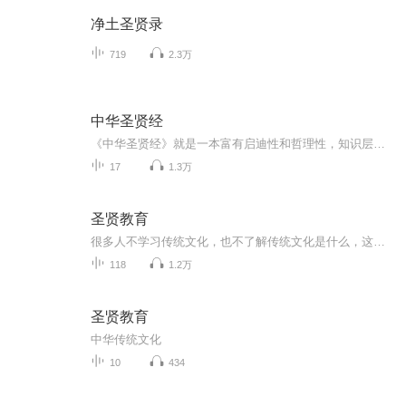
净土圣贤录
719
2.3万
中华圣贤经
《中华圣贤经》就是一本富有启迪性和哲理性，知识层面宽广，寓意深长的俚谚俗语、名言佳句之集成，是炎黄子孙世世代代的处世智慧的结晶，又是中华民族优良传统的文化精髓。一本《中华圣贤经》，外观颇像小时候爱看的“小人书”，或装在口袋，或握在手里，...
17
1.3万
圣贤教育
很多人不学习传统文化，也不了解传统文化是什么，这是非常可惜的事情。主播希望通过录制这些古人的故事，让更多的人了解和学习传统文化，进而一起传播和力行。每一个小故事，都是一次春风化雨，他的力量就象“随风潜入夜，润物细无声”。每個人都有一颗善...
118
1.2万
圣贤教育
中华传统文化
10
434