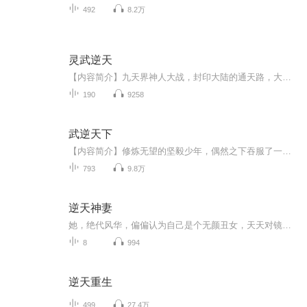
492
8.2万
灵武逆天
【内容简介】九天界神人大战，封印大陆的通天路，大陆再无传奇境，无人破虚入九天。十万年过去，一个无法修炼的少年，得到圣脉传承，他终将逆天而行，打出一条登天路。【作者/主播简介】作者：玄戈，网络小说作家。主播：小强哈哈工作室【购买须知】1、本...
190
9258
武逆天下
【内容简介】修炼无望的坚毅少年，偶然之下吞服了一枚神丹，自此逆天而行，执掌乾坤，只手遮天！弱者皆为蝼蚁，实力称霸世界！看我以一己之力，登顶巅峰，武逆天下。整个时代，即将暴走！【作者/主播简介】作者：天上掉熊猫，网络小说作家。主播：骦夜_声...
793
9.8万
逆天神妻
她，绝代风华，偏偏认为自己是个无颜丑女，天天对镜叹息，绝世天赋，却认为自己是个废材，天天活在自卑中，一朝发现自己只不过是心爱的那个他为另外一个女人准备的灵魂容器，她含恨而终，异世强魂来袭，她洗尽铅华，炼丹炼器随手拈来，万兽认其为主，开启...
8
994
逆天重生
499
27.4万