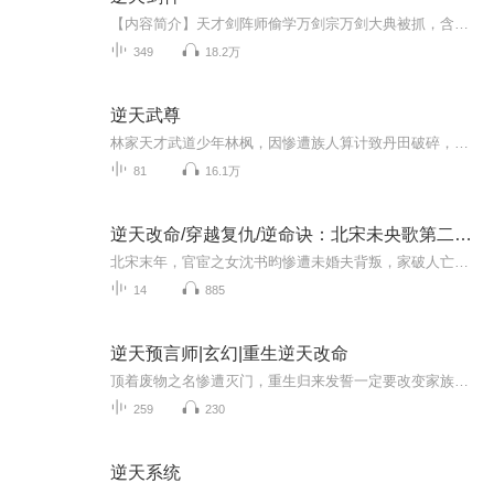
【内容简介】天才剑阵师偷学万剑宗万剑大典被抓，含恨而终，转世异界大陆，重拾旧业，剑阵之威响彻新的大陆，新的大陆武者等级由低到高分：黄铜境，翡翠境，白玉境，沧蓝境，紫灵境，赤金境，玄武境，地冥境，天破境，这里是武者的世界，同样这里也有着炼...
349
18.2万
逆天武尊
林家天才武道少年林枫，因惨遭族人算计致丹田破碎，而被罢黜族长之位！小人得势，无人帮扶。父亲失踪，母亲力单。一朝失势，人不如狗。少年亦是，不曾低头。按剧情所需，天无绝人之路。偶得机缘，竟打通传说中的内丹田。获绝世秘法，修强悍武技。逆袭而来...
81
16.1万
逆天改命/穿越复仇/逆命诀：北宋未央歌第二卷（完）
北宋末年，官宦之女沈书昀惨遭未婚夫背叛，家破人亡。绝望之际，仙人降临，予她九次穿越机会，以救赎换取家人重生。然无金手指相助，每一次都如履薄冰。她化身婢女、青楼女子、药铺学徒......穿梭于不同时空，拯救一个个命悬一线的关键人物。无权无势，唯...
14
885
逆天预言师|玄幻|重生逆天改命
顶着废物之名惨遭灭门，重生归来发誓一定要改变家族的命运，意外开启的占星血脉，让她毅然决然的走上了预言师这个路途。这个最诡异神秘的职业，潜藏这许多看不到的秘密，以及足以让世人疯狂的强大能力，且看她如何一步一步登上顶峰，逆转乾坤。。
259
230
逆天系统