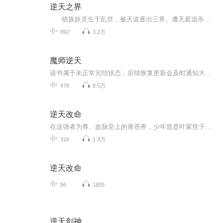
逆天之界
狼族妖灵生于乱世，被天道逐出三界。遭天庭追杀、魔域围剿、凡界遗弃，他踏血而行，以灵修身、以魂证道。与旧神争锋，和魔王为敌，向天道叫板，凭一句 “三界容不下我，便造第四界” 以身成界。恢宏东方玄幻史诗，燃爆耳膜与灵魂！
892
3.2万
魔师逆天
该书属于未正常完结状态，后续恢复更新会及时通知大家，十分抱歉~简介：穿越异界的夜天意外变成了魔兽，一路披荆斩棘成就麒麟皇者之位，遇佛杀佛，遇魔杀魔，斩神帝，镇魔皇，征服天下各族，尽收天下美女，且看夜天如何从弱小的魔兽逆袭成就帝王之尊。【作...
478
8.5万
逆天改命
在这强者为尊、血脉至上的青苍界，少年曾是叶家世子，为家族出生入死，却因“天选之人”的横空出世，被无情废黜，沦为杂役。当妹妹叶灵因他受辱，当家族冷眼将他逼至绝境，他以凡躯燃起逆天怒火——若命运不公，便一剑斩之！ 身负双重丹田之谜的他，从...
318
1.3万
逆天改命
56
1805
逆天剑神