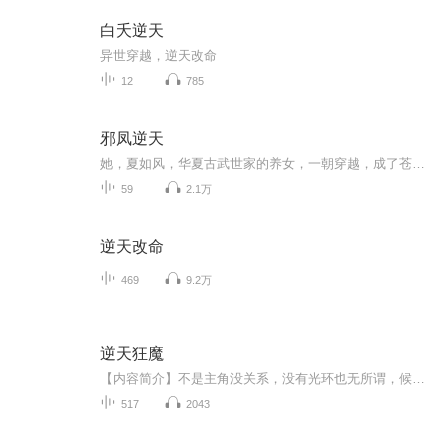
白夭逆天
异世穿越，逆天改命
12
785
邪凤逆天
她，夏如风，华夏古武世家的养女，一朝穿越，成了苍狼国被逐出家门，剥夺姓氏的严家之女。谁能想到，那无法成为召唤师的懦弱小姐在一次遭受陷害至死之后，迎来的将是一个崭新的华夏灵魂。在那边远的城市，不起眼的夏家，却因她的强势，逐渐的出落在大陆诸...
59
2.1万
逆天改命
469
9.2万
逆天狂魔
【内容简介】不是主角没关系，没有光环也无所谓，候补也要活得精彩，小人物也能成为一代传奇。青龙之牙，白虎之爪，朱雀之翼，玄武真罡。绝世神功人神所创，练错了。吞噬魔功，损人利己受人唾弃，偷偷练谁知道。魔武心诀，内功不足添水分，别拿质量说事，...
517
2043