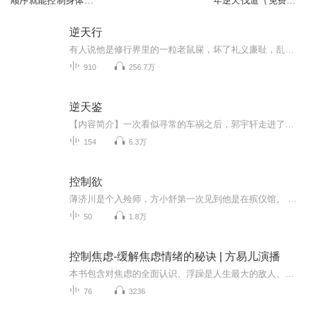
顺序就能控制身体的
年逆天伐道（免费小
秘诀
说）
逆天行
有人说他是修行界里的一粒老鼠屎，坏了礼义廉耻，乱了道门秩序！ 有人说他是南瞻部州最大的败类，勾结魔道，坑蒙拐骗，无恶不作！ 对于所有污蔑，方行说：“没错，我就是那粒传说中的老鼠屎，有问题吗？”
910
256.7万
逆天鉴
【内容简介】一次看似寻常的车祸之后，郭宇轩走进了一个不寻常的世界。这个世界就在你我身边，却又是那么的无迹可寻。没有人知道它是否真的存在，这个只存在于寻常人幻想之中的世界。在这个充满着神功道法的壮丽世界之中，郭宇轩怎样凭借着自己的一己之力...
154
6.3万
控制欲
薄济川是个入殓师，方小舒第一次见到他是在殡仪馆。 他很安静，所有举动都很美。 她一遇见他，就像是失眠者遇到了安定，疼痛症遇到了杜冷丁，找到了她的专属春/药…… 然而，有所深情必定有所绝情，深情的人通常都相当狠心。 其实这就是一个控制欲很强完全没安全感的女人和禁欲男主的故事。 坚持1便说一句，因为经历原因，女主心理略消极并且性格强势，但她很懂得伪装 当然也可以理解成隐忍不发的变态（……）
50
1.8万
控制焦虑-缓解焦虑情绪的秘诀 | 方易儿演播
本书包含对焦虑的全面认识、浮躁是人生最大的敌人、莫让浮躁毁灭自己、很多烦恼都是自找的、生气是对自己的酷刑、患得患失只会失去更多等内容，全面、客观地讲解焦虑给人生带来的影响和危害，并引导听众如何更好地掌控自己的情绪、轻松愉悦地享受人生。本...
76
3236