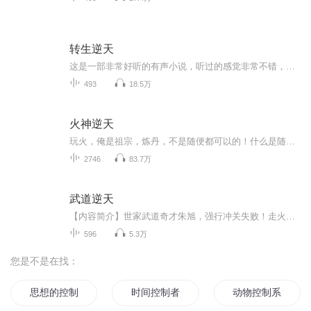
转生逆天
这是一部非常好听的有声小说，听过的感觉非常不错，故事扑朔迷离，情节跌宕起伏，?是以（推理、悬疑、奇特、未知、穿越、血腥、架空、恐怖、刺激）等风格模式构成的虚幻故事。?为了提供更多优秀的有声作品，请多多宣传和推荐本书，这是一种支持与鼓励！欢迎您的意见和建议，我们将不断提升自己，给大家呢带来更多优秀的作品。请大家多多支持，好听就请小伙伴一起来吧。只就是对我们最大的支持了.有声小说的未来，是需要大家共同的努力!? 友情提示:听书是种生活的品味，在品味生活的同时，请关...
493
18.5万
火神逆天
玩火，俺是祖宗，炼丹，不是随便都可以的！什么是随心所欲？什么是收放自如？
2746
83.7万
武道逆天
【内容简介】世家武道奇才朱旭，强行冲关失败！走火入魔的他，在皇城中大开杀戒，更斩杀本朝皇子，被点破修为成为废柴！沦为家族嘲笑对象的他，又如何甘心成为弱者？气宗不修，那他便以体宗重入武道！天若欺人，那就看他如何，指天一战，武道逆天！【作者/...
596
5.3万
您是不是在找：
思想的控制
时间控制者
动物控制系统