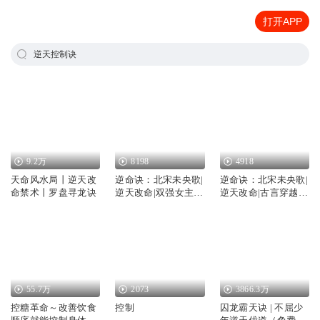
打开APP
逆天控制诀
9.2万
8198
4918
天命风水局丨逆天改
逆命诀：北宋未央歌|
逆命诀：北宋未央歌|
命禁术丨罗盘寻龙诀
逆天改命|双强女主复
逆天改命|古言穿越|
仇录
无CP
55.7万
2073
3866.3万
控糖革命～改善饮食
控制
囚龙霸天诀 | 不屈少