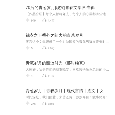
70后的青葱岁月|现实|青春文学|AI专辑
【作品介绍】每个人都将老去，每个人的心里都有些地点或建筑物寄托着自己的青春记忆，随着社会的发展和进步，一个一个地被推平，被拆除，被埋葬一并埋葬的也有我们的青春，用文字再次记录青春，留待我们依靠回忆过活的年纪，翻将出来，抖落尘土，再会青春...
949
4.4万
锦衣之下番外之陆大的青葱岁月
序言这个文集记录了一个叫做国超的青岛男孩在青春时期，写在社交网络上的成长的点点滴滴，文笔很青涩，内容很中二。现在最主要的功用，是给一部分喜欢超超的豆瓣网友带来快乐希望你在哈哈哈之后也可以回想起自己曾经的青葱岁月嗷～(^_^)v
5
7.9万
青葱岁月的甜涩时光《那时纯真》
大家好，我是你们的朋友晓梦，喜欢读快乐鱼老师的小说，他以情感题材擅长，画面感，时代感，真实感强，语言流畅，自然带入。我平时喜欢写文，唱歌和素描，当然是初级。有幸在这里给大家朗读，期待着大家的认可和喜欢。谢谢大家。
10
1106
青葱岁月丨青春岁月丨现代言情丨虐文丨女频多播
时间深处，我们的爱，未曾泛黄，亦然夺目！故事简介: 《青葱岁月》是一部都市言情小说，作者央爱。该小说讲述了都市年轻男女的恋爱故事，那些关于消逝青春的往事。有人说，如果你还记得你们第一次见面的场景，说明你们的缘分还未尽。我不知道这句话对不对...
276
7885