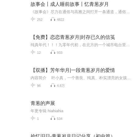
故事会丨成人睡前故事丨忆青葱岁月
《故事会》尽力在通俗与高雅之间打开一条通道，通俗但不媚俗，高雅绝不高悬。每一个故事都来自坚实的泥土，都带着泥土的芬芳和山花扑鼻的香气。通过一个又一个美丽动人的故事去荡涤人们心灵的尘埃，使人们在获得阅读的愉悦之时，心灵也同时得到了净化。欢...
252
4822
【免费】恋恋青葱岁月|封存已久的信笺
纯真年代！！！九零年代初，在北方的一个城市电台里，主持人初雪每晚7：30的节目吸引了一批莘莘学子。那个时候，人们的联络方式很简单；那个时候，邮件、电话还没有普及，都是通过写信彼此沟通问候、结交朋友、维系感情。初雪把她的这些听友粉丝组织起来，...
12
933
【双播】芳年华月|一段青葱岁月的爱情
内容简介 叶小真，一个善良、纯真、朴实漂亮的女孩子，出生八九十年代的贫穷农村里，在自己最好的年华遇到了人生中最重要的人——付俊阳。他们情投意合、相濡以沫、不离不弃，在那样一个物资匮乏、囊中羞涩的年代，努力勇敢的生活着......精彩片段 ...
96
4.8万
青葱的声展
年更专辑 hiahiahia
1
534
拾忆旧日-青葱岁月日记分享（初中篇）