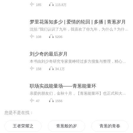
185
115.8万
梦里花落知多少 | 爱情的轮回 | 多播 | 青葱岁月
沈括:“我们认识了九年，我喜欢了你九年，为什么？为什么你不愿意爱我？”宋墨:“我们不合适，也不可能。”“哪里不适合了？你都没有试过，你怎么知道不合适？”宋墨:“无论是性格还是智商或者价值观，乃至于生活习惯，从头到脚，都不合适。”沈括悲凉一笑...
108
5206
刘少奇的最后岁月
本书由刘少奇研究专家黄峥经过多方搜集与整理，精心编选了刘少奇的家人、机要秘书以及专家学者等人所撰写的回忆与研究文章，真实全面地反映了刘少奇从1966年“文革”开始到1969年含冤去世期间的种种经历和遭遇。
158
34.1万
职场实战能量场——青葱能量环
亲爱的朋友们，金秋十月，【青葱能量环】也正式和大家见面了！我们满怀激动与期待，希望在这个特别的时刻，成为你职场征途上的坚实后盾，更是你心灵成长的温馨港湾。首先，让我们来谈谈“成长”。成长不仅仅是年龄的增长，更是智慧的积累、能力的提高和心...
47
1556
您是不是在找：
王者荣耀之青葱岁月等你归
青葱般的岁月
青葱的青春岁月