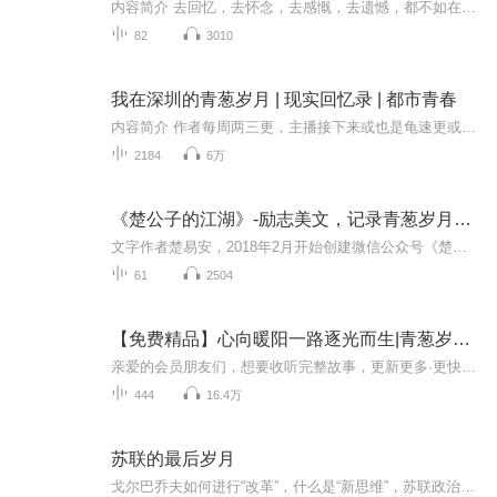
内容简介 去回忆，去怀念，去感慨，去遗憾，都不如在青春悸动时果断行动。去落实那份朝思暮想与夜不能寐，参差荇菜该当采撷。不过若真的采撷，青葱岁月还会如此让人深深着迷么，如此让人慨当以慷么，如此让人静而思之么。曾经又有没有一个姑娘要你一辈子...
82
3010
我在深圳的青葱岁月 | 现实回忆录 | 都市青春
内容简介 作者每周两三更，主播接下来或也是龟速更或火箭追更！作者每周两三更，主播接下来或也是龟速更或火箭追更！作者每周两三更，主播接下来或也是龟速更或火箭追更！作者每周两三更，主播接下来或也是龟速更或火箭追更！作者每周两三更，主播接下来或...
2184
6万
《楚公子的江湖》-励志美文，记录青葱岁月成长点滴
文字作者楚易安，2018年2月开始创建微信公众号《楚公子的江湖》，之后笔耕不辍，从二十多岁的初露锋芒，到三十而立的笃定从容，至今七载有余。她的文字聚焦上海都市脉搏，穿梭职场沉浮、理财智慧、情感链接、生活百态之间，从一个都市女性的视角解读周遭所...
61
2504
【免费精品】心向暖阳一路逐光而生|青葱岁月|现言|成长
亲爱的会员朋友们，想要收听完整故事，更新更多·更快内容请移步vip版多人精品有声剧，青春-爱情-微虐-成长-甘甜阳光下的白衬衫，像未拆封的汽水，藏着细碎的心动和干净的期盼一对少男少女，一个在泥泞里生长，一个在阳光下温柔守望他们的故事不知湿润了多...
444
16.4万
苏联的最后岁月
戈尔巴乔夫如何进行“改革”，什么是“新思维”，苏联政治生态