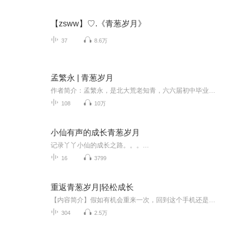
【zsww】♡.《青葱岁月》
37
8.6万
孟繁永 | 青葱岁月
作者简介：孟繁永，是北大荒老知青，六六届初中毕业生。1968年他从北京下乡到黑龙江生产建设兵团四师三十五团（现虎林庆丰农场）执勤四连。在北大荒一干就是十年。孟繁永热爱学习，喜欢读书。1977年恢复高考后，他参加首届高考，以优异成绩被哈师专中文系...
108
10万
小仙有声的成长青葱岁月
记录丫丫小仙的成长之路。。。...
16
3799
重返青葱岁月|轻松成长
【内容简介】假如有机会重来一次，回到这个手机还是小平板，电脑还是大屁股的九十年代，没有粗壮的金手指，主配都是平凡人，其实就是女主回来当学霸顺便早恋的故事，现实流，日常向。。【作者/主播】作者：灼融主播：果汁传媒【购买须知】1、本作品为付费...
304
2.5万