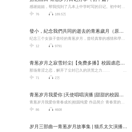
感谢姐姐，帮我找到了几本上中学时写的日记。初中时期的只有第6学期的了，即1985年1月至7月的。但也是最重要的了。看着逐渐变淡的字迹，我忽然觉得，再不分享给大家，过去的记忆将会淹没于尘埃。终于，我下定决心将青葱岁月的经历和所思所想毫无保留地展现...
76
189.5万
發小，紀念我們共同的逝去的青蔥歲月（原創）
纪念三个女孩子曾经的青葱岁月，曾经真挚的感情和早逝的生命。愿活着得人余生安好，逝去者来世如愿
12
9791
青葱岁月之寂雪封尘|【免费多播】校园虐恋都市玄幻
那场青涩之恋，解开了尘封已久的洪荒之力…… ——本剧为“CV实战计划”学员练习作品！ 问世间情为何物？是鹊桥难度相思苦？是化蝶难采同心甜？如烟似梦，如痴如幻，那场青涩之恋，却解开了尘封已久的洪荒之力……
71
2万
青葱岁月我爱你 |天使唱唱演播 |甜甜的校园纯爱
青葱岁月我爱你青春成长|校园纯爱 作品简介 青春里的你就是帅气的、傻傻的，我们的故事刚刚开始...... 作者酒酿蛋演播/后期制作天使唱唱
86
4608
岁月三部曲一青葱岁月故事集 | 猫爪太欠演播 | 青春回忆 | 岁月感伤 | 伤痛文学