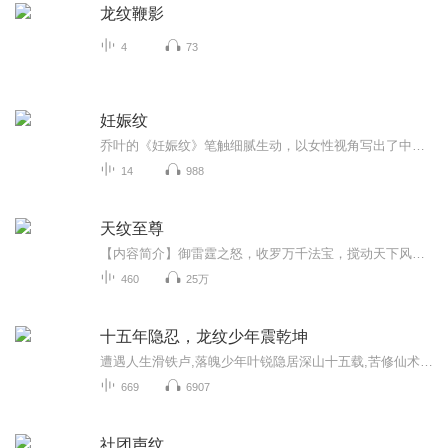
龙纹鞭影
4
73
妊娠纹
乔叶的《妊娠纹》笔触细腻生动，以女性视角写出了中年女性在人生进入波澜不经的婚姻家庭生活时内心的矛盾与挣扎，看似写情，甚至写婚外情，但这何尝不是对人生的一种隐喻，面对工作家庭稳定，一眼看到底的人生的下半场，我们该如何面对，选择，充盈自己的...
14
988
天纹至尊
【内容简介】御雷霆之怒，收罗万千法宝，搅动天下风云……天弃者？可笑！天若弃我，我便弃天；人若弃我，我自逍遥！三天纹吞噬万古，万灵塔镇压诸天！身揽众美，踏破苍穹，成就亘古独尊之名！【作者/主播简介】作者：魂圣，网络小说作家。主播：双面人，以...
460
25万
十五年隐忍，龙纹少年震乾坤
遭遇人生滑铁卢,落魄少年叶锐隐居深山十五载,苦修仙术扭转乾坤!机缘降临,他手持玄妙医术,救助豪门公子林清浅的爷爷。这引发了豪门内斗,叶锐遭受苛待,携美人出走踏上复仇之路。一路雄心壮志,他凭神乎其技的医艺和武功,先后战胜蜀城高手,击退强敌。实现自我,...
669
6907
社团声纹