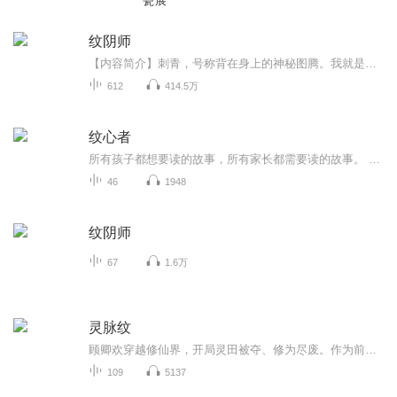
瓷展
纹阴师
【内容简介】刺青，号称背在身上的神秘图腾。我就是一名传统刺青师，这些年来，我给客人们纹身遭遇诸多怪事，压抑着心里恐怖的秘密辗转难眠，现在给你娓娓道来我的亲身经历，有些刺在身上的纹身图，可能是会动的活物。【作者/主播简介】作者：啃树，黑岩阅读网签约悬疑作家。著有作品《活人殡葬》《纹阴师》等好评如潮的作品火热连载中。主播：冠冠，有声小说播讲者，演播作品《三界血歌》《造化之门》等。...
612
414.5万
纹心者
所有孩子都想要读的故事，所有家长都需要读的故事。 一个失足的女孩如何找回自信，重新活在灿烂阳光下？在撕裂与疼痛的牢笼中追问生命救赎的千万种可能……
46
1948
纹阴师
67
1.6万
灵脉纹
顾卿欢穿越修仙界，开局灵田被夺、修为尽废。作为前科研人员，她拒绝认命，用生物学种灵植，用化学提纯丹药，用物理学引天雷。提纯丹药，用物理学引天雷。当别人靠天赋和秘籍苦修时，她在做对照组实验、优化功法参数、建立标准化炼丹流程。从改良引气诀到...
109
5137