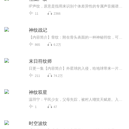
IP声纹，原意是指用来识别个体差异性的专属声音频谱（类同指纹和人脸识别），在这里借用到有声作品的专属印记和广告属性。️音频水印，是一种先进的声学加密技术，它包括音频录入、加密算法嵌入和提取。是对有声版权进行保护和识别的一种方式。...
11
2366
神纹战记
【内容简介】骨纹：附在骨头表面的一种神秘符纹，可以激发出各类力量。骨化：激发骨纹力量，将人类瞬间变成为一个鳞甲覆盖的狰狞杀戮机器，骨纹初级形态。铠化：如同战争机器一样的存在，浑身覆盖着无视任何热武器的可怕护甲，拥有毁天灭地般的威力，战斗...
865
6.2万
末日符纹师
日更一集【内容简介】外星球的入侵，给地球带来一片废墟，但当危机暂时散去时，科学家们在废墟中发现了符纹技术，同时，人们体内的基因开始发生突变，能量修炼者，血脉者，异能者，在废墟中，开始崭露头角，一个全新的世界，正悄然在所有人面前展开……【...
211
74.2万
神纹双星
温羽宁：平民少女，父母失踪，被村人嘲笑天赋差。入学测试，神品灵纹震惊全场！灵力600，双元素，双职业全S级！贵族：一个平民也敢来天渊学院？温羽宁：不好意思，我是神品灵纹。龙凌渊：神秘少年，六元素完全掌控。不用灵力一拳8500，两指夹剑震全场！真...
1
47
时空波纹