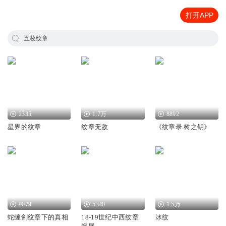
打开APP
五枚纹章
2335
1.7万
8892
星界的纹章
纹章无敌
《纹章录.树之钥》
9079
5340
1.5万
蛇缠剑纹章下的真相
18-19世纪中西纹章
冰纹