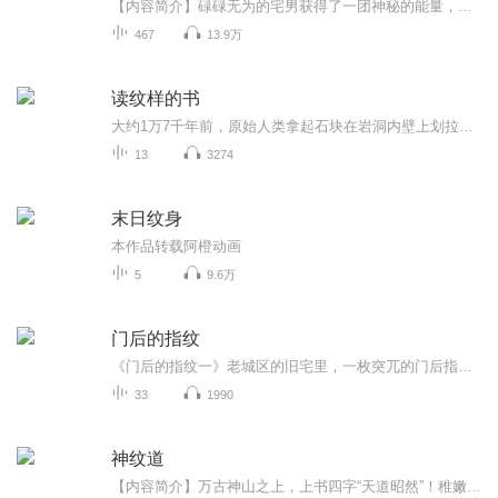
【内容简介】碌碌无为的宅男获得了一团神秘的能量，穿越虽然成为事实，不过却有着种种限制，随机而产生时空，也许是危机重重生死一线，也许是神秘异常收获颇丰，不能成就永恒，一切都是浮云……【作者/主播简介】作者：新人上路，网络小说作家。主播：火焰...
467
13.9万
读纹样的书
大约1万7千年前，原始人类拿起石块在岩洞内壁上划拉出有规律的纹样，花鸟鱼虫，风雨雷电，以及神秘莫测的抽象图形。纹样开始穿梭在历史中，与人类纠缠，并成为人类信仰与习俗的印记，也成为文学和艺术的主题。当人类文明逐渐走向成熟，纹样在光年中或遗失或拾起，或铭记或流变，呈现出朦胧的美感，即便是文字也难以描述。古老的纹身，神奇的石刻，华美的服饰，震撼的礼器……世界的纹样仍然活在我们身边，向后世宣扬着曾经的时光。纹样是古老文明的密道，也是穿越未来的虫洞。 和我一起读书，读纹样的书！...
13
3274
末日纹身
本作品转载阿橙动画
5
9.6万
门后的指纹
《门后的指纹一》老城区的旧宅里，一枚突兀的门后指纹，打破了林薇继承外婆遗产后的平静生活。这枚不属于她的指纹，像一把钥匙，撬开了被时光尘封的秘密 —— 失踪的租客周凯、神秘的银戒指、外婆生前留下的模糊纸条，以及一场看似意外的车祸，逐渐勾勒出...
33
1990
神纹道
【内容简介】万古神山之上，上书四字“天道昭然”！稚嫩少年，他 梦观神山，他 参悟神纹大道，创千百神通，以悍然之姿，横行天下，成就人族浩荡气运。天道在上，人世在下，纵有千万豪杰枭雄试图破开天道，天道不言，人世轮回幻灭。于是顺天者生，逆天者死...