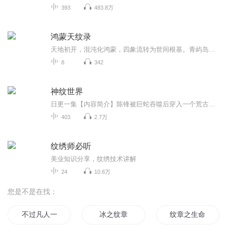
393
483.8万
鸿蒙天纹录
天地初开，混沌化鸿蒙，四象流转为世间根基。青屿岛少年苏衍，天生身负天纹道体，却被视作灾星，背负污名。地底古墟封印崩碎，太古渊鳌借外泄鸿蒙之力破封，祸乱东海。他被推入绝境，却意外觉醒百年前玄虚子遗留的禁忌本源 —— 鸿蒙灵力。世人皆惧他引动...
8
342
神纹世界
日更一集【内容简介】陈锋被巨蛇吞噬后穿入一个荒古世界，在荒古世界，弱肉强食，而神纹战士可以纵横于荒古大地……没有各种魔法斗气，有的只是血腥的肉体搏杀，玄妙的元素奥秘，炫丽强大的神纹，还有……当一个地球人类拥有了一个巨蟒分身之后，纵横异界...
403
2.7万
纹绣师必听
美业知识分享，纹绣技术讲解
24
10.6万
您是不是在找：
不过凡人一枚
冰之纹章
纹章之生命世界