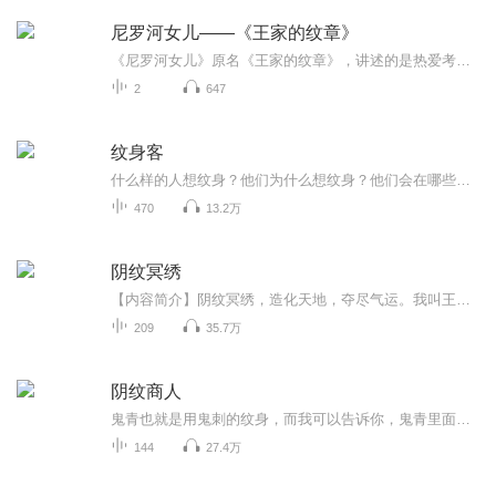
尼罗河女儿——《王家的纹章》
《尼罗河女儿》原名《王家的纹章》，讲述的是热爱考古学的现代美国女孩凯罗尔，由于挖掘古埃及王家的墓室而被女王爱西丝诅咒，跨越时间，返回古代埃及，与埃及王曼菲士相恋的故事。本书以瑰丽奇特的想像，将历史与幻想、战争与爱情融为一体，展现了凯罗尔...
2
647
纹身客
什么样的人想纹身？他们为什么想纹身？他们会在哪些部位做纹身？他们想纹什么图案？纹身的都是坏人吗？纹身会影响身体吗？ 什么是皮肤穿刺？他们为什么要在身上穿孔打洞？你觉得他们是边缘人吗？他们有什么你不知道的故事和心理？ 在这里，他们没有名字，...
470
13.2万
阴纹冥绣
【内容简介】阴纹冥绣，造化天地，夺尽气运。我叫王根基，名字不好听，但是我是世间可以运用天下所有鬼怪的阴纹冥绣师。无尽的财报，无尽的力量你想要得到吗？尽在我一手【作者/主播】作者：叫我官人，网络小说作家。主播：大鱼有声圈【购买须知】1、本作...
209
35.7万
阴纹商人
鬼青也就是用鬼刺的纹身，而我可以告诉你，鬼青里面真的有鬼，自从那天我纹上了这个鬼青，我便走上了一条阴阳两界间的驱鬼之路。
144
27.4万