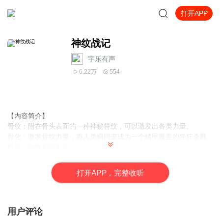
打开APP
神纹战记
宇乐有声
6.22万
554
【内容简介】
骨纹：附在骨头表面的一种神秘符纹，可以激发出各类力量。
骨化：激发骨纹力量，将人类瞬间变成为一个鳞甲覆盖的狰狞杀戮
机器，骨纹初级形态。
铠化：如同战争机器一样的存在，浑身覆盖着无视任何热武器的可
怕护甲，拥有毁天灭地般的威力，战斗力不亚于一枚核弹。如果有
打
开
A
P
P，完整收听
一天，这个世界因为一块星空外来的“骨头”而被颠覆。
【作者/主播简介】
作者：雨水，网络小说作家。
用户评论
主播：宇乐有声