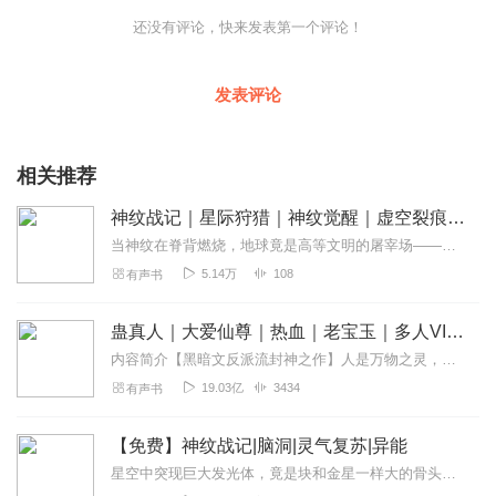
还没有评论，快来发表第一个评论！
【购买须知】
1、本作品为付费有声书，前100集为免费试听，购买成功后，即可
收听，可下载重复收听。
发表评论
2、版权归原作者所有，严禁翻录成任何形式，严禁在任何第三方平
台传播，违者将追究其法律责任。
3、如在充值／购买环节遇到问题，您可通过页面右上方按钮，将页
相关推荐
面分享至微信内使用微信支付完成购买。
4、在购买过程中，如果您有任何问题，可以按以下步骤咨询在线客
神纹战记｜星际狩猎｜神纹觉醒｜虚空裂痕｜光门启封
服：
当神纹在脊背燃烧，地球竟是高等文明的屠宰场——谁才是猎物？
第一步：您可在喜马拉雅APP【账号】-【帮助与反馈】”中咨询在线
5.14万
108
有声书
客服
第二步：如果您无法联系上APP内在线客服，可关注【喜马拉雅付
费精品】公众号，通过下方菜单栏里咨询在线客服
蛊真人｜大爱仙尊｜热血｜老宝玉｜多人VIP免费有声剧
第三步：如果在线客服都未取得联系，也可拨打客服电话：400-
内容简介【黑暗文反派流封神之作】人是万物之灵，蛊是天地真精。一个穿越者不断重生的故事。一个养蛊、炼蛊、用蛊的奇特世界。配音组（男角色）老宝玉旁白...
838-5616
19.03亿
3434
有声书
【免费】神纹战记|脑洞|灵气复苏|异能
星空中突现巨大发光体，竟是块和金星一样大的骨头。其释放的蓝色光点让地球上动物异变，城市沦为废墟。与此同时，南山骨纹学院高手云集，故事围绕骨纹展开，一场未知的冒险...