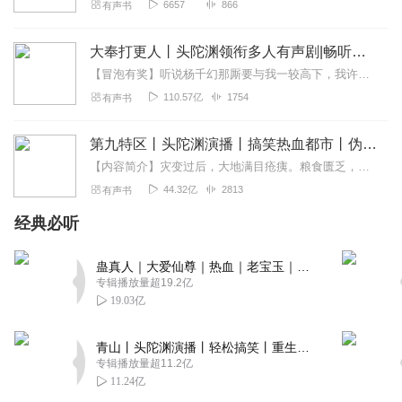
6657
866
有声书
大奉打更人丨头陀渊领衔多人有声剧|畅听全集|王鹤棣、田曦薇主演影视剧原著|卖报小郎君
【冒泡有奖】听说杨千幻那厮要与我一较高下，我许七安要开始装叉了！快进入声音播放页戳下方输入框，冒个泡偷偷告诉我，我要用哪些诗词才能胜过他？说得好的，有赏！202...
110.57亿
1754
有声书
第九特区丨头陀渊演播丨搞笑热血都市丨伪戒丨VIP免费多人有声剧
【内容简介】灾变过后，大地满目疮痍。粮食匮乏，资源紧俏，局势混乱……一位从待规划区杀出来的青年，背对着漫天黄沙，孤身来到九区谋生，却不曾想偶然结识三五好友，一念...
44.32亿
2813
有声书
经典必听
蛊真人｜大爱仙尊｜热血｜老宝玉｜多人VIP免费有声剧
专辑播放量超19.2亿
19.03亿
青山丨头陀渊演播丨轻松搞笑丨重生穿越丨古代权谋丨VIP免费 | 多人有声剧
专辑播放量超11.2亿
11.24亿