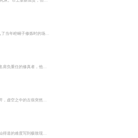
日落西山，夕阳把乱葬岗旁边的杂木林子染成一种很古怪的颜色，枯枝败叶在土黄中泛着死灰。市上柴薪虽贵，但一般贫苦人家纵使灶下没柴火举炊，也不敢到此地来捡枝拾叶，怕的是碰上邪祟，胆子再大的牧童在大人的不断告诫下也远远避开此地，所以平时罕...
【内容简介】 少年束鹿翔在高考落榜和失恋的双重打击下，离开家门到崆峒散心，谁知误入了当年崆峒子修炼时的场所，待他修炼归来后重新高考，考入了诸多国人学子梦寐以求的清华大学，随即在校园生活下发现了各种神秘组织都对我中华大地虎视耽耽。【作者/...
通过月桑的成长历程，展现了修真世界的浩瀚与神秘。月桑从一个顽皮的少年逐渐成长为一名肩负重任的修真者，他的故事还在继续，而他的命运也将与整个修真世界紧密相连。
哀鸿之处，必有断臂残肢随之抛溅，更有头颅与鲜血漫天飞洒，直到这时真正的屠杀才算展开，虚空之中的古痕突然睁开了死神的眼睛．苍天不轨，崩毁六道，阴谋丛生，看我主沉浮。苍天谋我便毁你贼老天，六道崩，我便重塑轮回。...
这是我截至目前为止看到的最好看的以门派发展为主体的修仙小说。非同一般的走心！将求仙得道的难度写到极致现实，但是也很俗。如同市井泼皮！无数的人物，无数的势力，交织成一张巨大的网，每个角色都在其中挣扎。你越强大，网对你的束缚越少，但绝大多数...