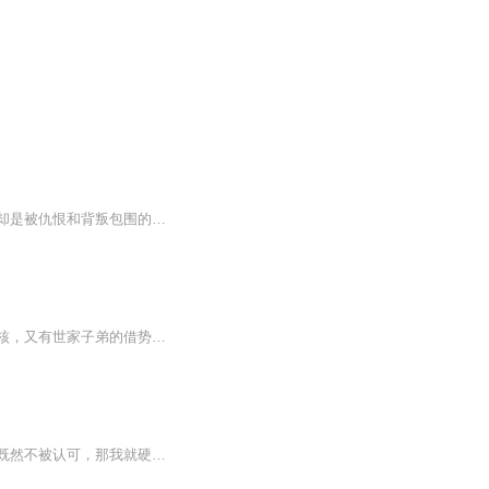
在仙界修炼六百年的叶天，遭遇渡劫失败，重生回到他失去一切的地球。昔日的仙尊，如今却是被仇恨和背叛包围的孤狼！倾家荡产之仇、亡妻之痛，让他发誓以血洗过往！从豪门世家到暗潮涌动的势力之间，叶天将用无上法力和智慧，一步步揭开隐藏在黑暗中的真相...
一个梦想进入剑道修仙的圣地的普通青年，立志追求极致武学。 然而面对竞争激烈的考核，又有世家子弟的借势压人，小小平凡少年如何立足？
重生都市，身体缺陷？被抛弃，我灵识依在！啥！灵气缺少？哈哈，生即是死，死即是生。既然不被认可，那我就硬生生撕开一条属于我的大道。最后走上一条抗天之路……