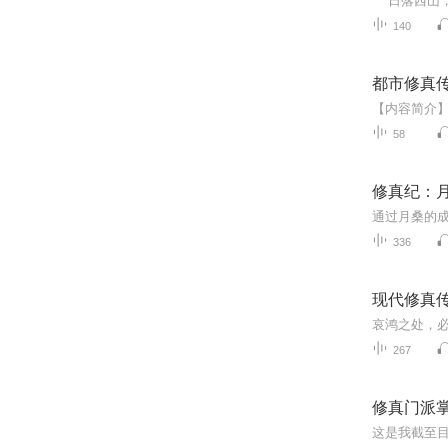
140
都市修真
58
修真纪：
336
现代修真
267
修真门派