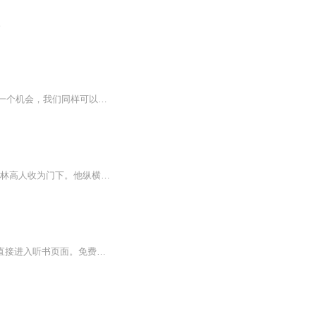
。
一个普通的凡人真的能修真成神吗，可以的，真的可以，我们缺少的只是一个机缘，给我们一个机会，我们同样可以修真成神。你相信吗？十二岁的井蓝第一次跟随父亲去村后的沃玛森林深处打猎，一不小心被金环蛇咬中，命悬一线，父亲无奈之下把不知名的清香野果喂给了井蓝
宋代燃起一场腥风血雨的冤屈，英雄杰出，无辜遇害。倔强少年岳霆从亲人被屠中逃脱,被武林高人收为门下。他纵横四海,习得盖世武功,誓要为先人报仇。英雄携手并肩，斩除奸邪权门。铁伞怪侠第三代传人披挂征程,劫后重生的大宋,要他如何雪耻重振王朝威严?血雨...
《铁伞怪侠后传》已经完结，新书《三侠剑前传》正式上线，持续热播中......点击蓝色字体直接进入听书页面。免费畅听，欢迎订阅，加关注，不迷路！！！王艺儒：一个热爱传统艺术的说书人！！！盖氏余孽今仍在，秦桧奸党尚犹存，铁伞怪侠再出战，整顿朝纲定...