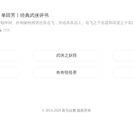
丨单田芳丨经典武侠评书
77万
武侠之妖怪来了
奇奇怪怪界
打怪
校园逍遥怪侠
世界
护花怪侠都市行
© 2014-
2026
喜马拉雅 版权所有
超能怪侠