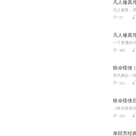
凡人修真
凡人修真，
57
凡人修真
368
铁伞怪侠
101
铁伞怪侠后
123
单田芳经