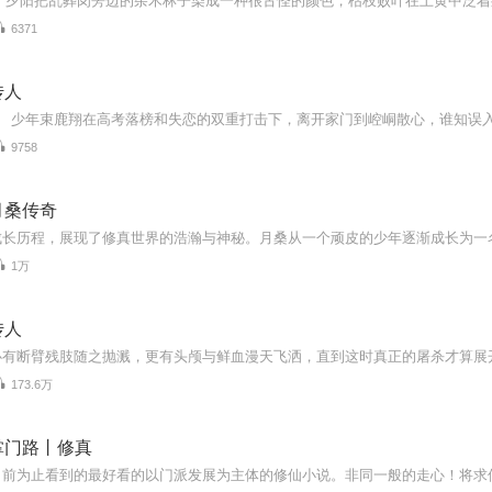
6371
传人
9758
月桑传奇
1万
传人
173.6万
掌门路丨修真