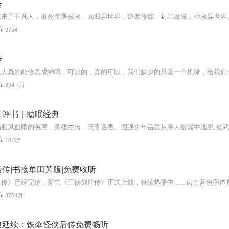
传
原来并非凡人，濒死奇遇被救，回归异世界，逆袭修炼，封印魔域，拯救异世界
9704
传
334.7万
｜评书｜助眠经典
18.3万
传|书接单田芳版|免费收听
4784万
典延续：铁伞怪侠后传免费畅听