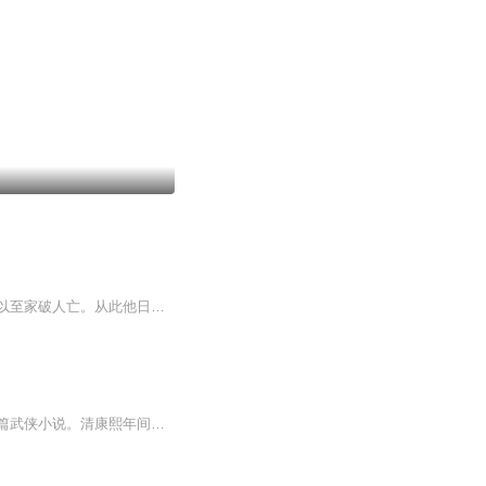
明朝中叶，朝政腐败。前锦衣卫头目离歌笑，因不忍枉杀忠良，得罪了奸臣严嵩，遭其陷害以至家破人亡。从此他日渐消沉，终日借酒消愁。在好友相求协助破案中，离歌笑知悉幕后黑手正是不共戴天的严嵩。歌笑自觉责无旁贷，毅然接受，并下重金招兵买马。戏子出...
《三侠剑》，由清末民国艺人张杰鑫根据《施公案》和《彭公案》改编的评书作品，属于长篇武侠小说。清康熙年间，国泰民安、天下太平，绿林高手三侠(神镖将胜英、震三山萧杰、九头狮子孟凯)、三剑(古今圣人艾莲池、红衣女剑客、大头剑客夏侯商元)替天行道，...