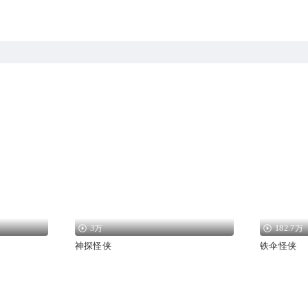
3万
182.7万
神探怪侠
铁伞怪侠