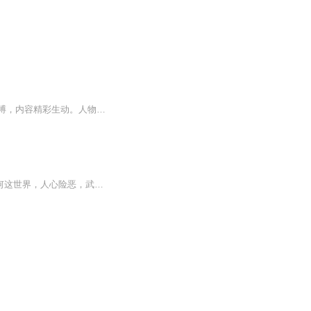
经典作品推荐，绝对震撼您的心灵。高品质获奖小说。。大家多支持，小说情节进口时间脉搏，内容精彩生动。人物刻画细腻到位。给您一种身临其境的感觉，也欢迎多提建议和意见。我们将不断改进学习，争取带给大家优秀的作品。您的每一次聆听都是对我们最大的支持和厚爱。谢谢！
【刺客修仙+剧情流+苟老六+无系统+杀伐果断)他身负瞬移穿来，只想苟着当个自私鬼。奈何这世界，人心险恶，武道凶恶暴戾，仙踪诡诈隐秘。既无净土，那便化身暗影--瞬移所至，即索命之时!直到触碰禁忌真相…这身与天地契合的本事，哪是穿越?