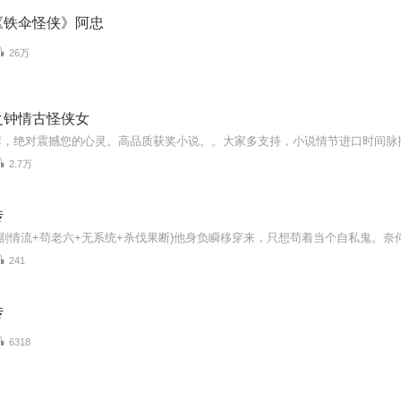
《铁伞怪侠》阿忠
26万
之钟情古怪侠女
2.7万
传
241
传
6318