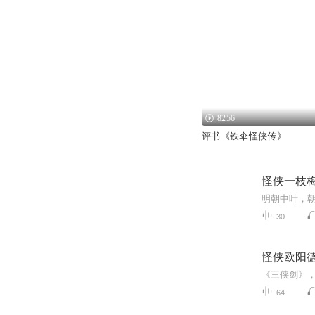
8256
评书《铁伞怪侠传》
怪侠一枝
30
怪侠欧阳德
64