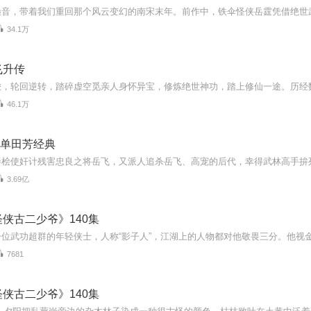
34.1万
飞升传
46.1万
| 单田芳经典
3.69亿
侠古二少爷》140集
7681
侠古二少爷》140集