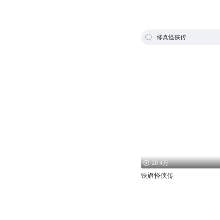
修真怪侠传
20.4万
铁旗怪侠传