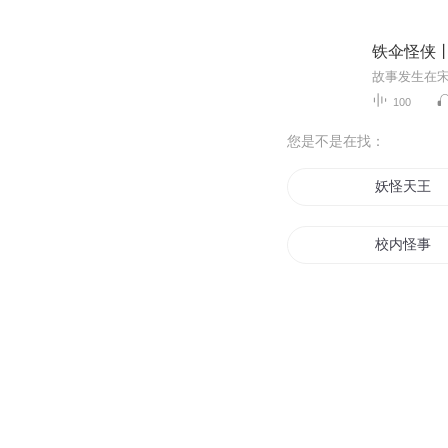
铁伞怪侠
100
您是不是在找：
妖怪天王
校内怪事
大侠带我去
我在怪异大
怪侠江湖