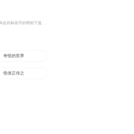
故事发生在宋朝年间，奸相秦桧残害忠良岳飞，并追杀其后人。岳飞之子岳霆和高宠之子高风在武林高手的帮助下逃脱，并习得一身盖世武功。岳霆以铁伞怪侠的身份闯荡江湖，在木剑先生高风、夺命竹刀杨虹及众多武林英雄的协助下，不仅保家卫国，还收集了秦桧叛...
奇怪的世界有奇怪的人们
怪侠正传之天下第一
动物奇怪
怪侠陈小涛
她们真的很奇怪