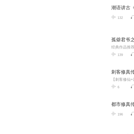
潮语讲古
132
孤僻君爷
139
刺客修真
6
都市修真
196