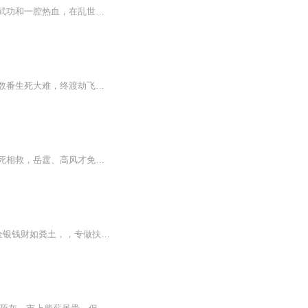
熟悉的沙哑嗓音，带着我们重回那个风云变幻的南宋末年。前作中，铁伞怪侠岳霆凭借绝世武功和一腔热血，在乱世崭露头角。而在后传里，局势愈发错综复杂。金国残余势力勾结江湖邪教，妄图卷土重来，南宋朝廷内忧外患，风雨飘摇。岳霆身负家仇国恨，再度扛起...
一朝时空穿梭，轮回逆转，踏碎虚空觅亲人身怀异宝，修炼绝世神功，踏上修仙一途。历经数番生死大难，终渡劫飞升，入长生仙界。
年间，奸相秦桧使奸计残害忠良之将岳飞，又派人追杀岳飞、高宠的后代，幸得武林高手拚死相救，岳霆、高风才免遭灭顶之灾。几经辗转，岳霆跟随武当鼻祖张三丰、铁伞先生呼延三绝习武练功，高风也被剑圣疯僧收留为徒。十几年过去，岳霆习得一身盖世武功，以...
古二少爷是一位武功超群的年轻侠士，人称“影子人”，江湖上的人物都对他敬畏三分。他视金银钱财如粪土，，专做扶弱锄暴的侠行。为完成师命，追回被盗的稀世珍宝“碧玉蟾蜍”，他展开了艰苦曲折的追踪，与或明或暗的劲敌进行了一次次的生死较量，最后终于...