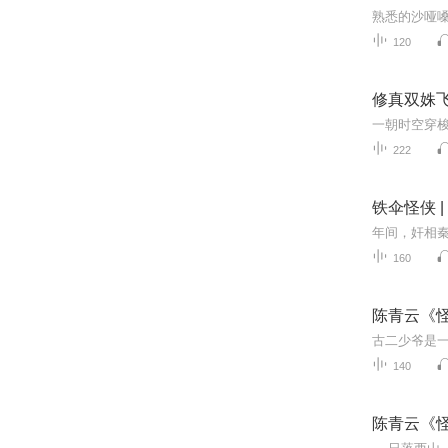
120
修真双姝
222
铁伞怪侠 
160
陈青云《怪
140
陈青云《怪