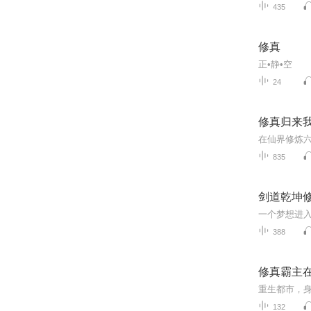
435
修真
正•静•空
24
修真归来我
835
剑道乾坤
388
修真霸主在
132