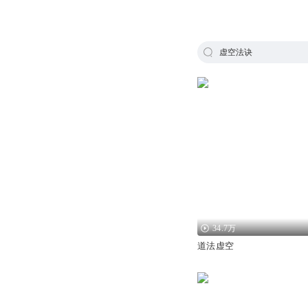
虚空法诀
34.7万
道法虚空