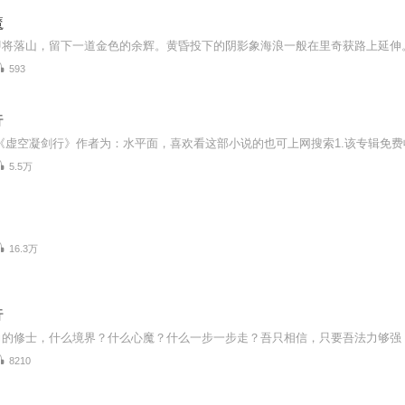
魔
593
行
5.5万
16.3万
行
8210