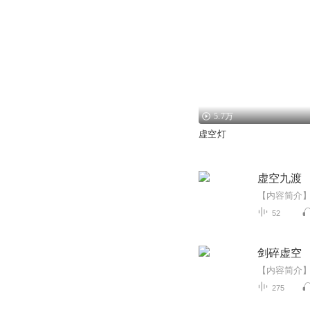
5.7万
虚空灯
虚空九渡
52
剑碎虚空
275