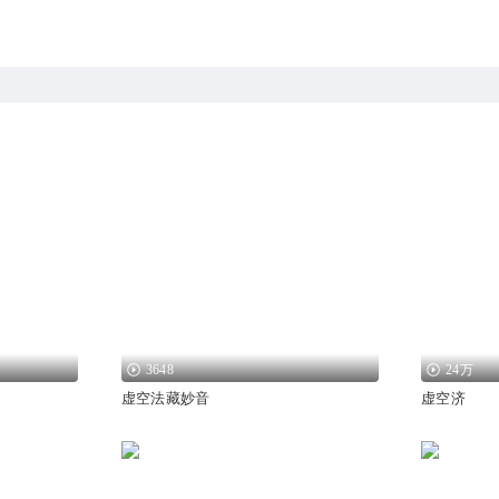
3648
24万
虚空法藏妙音
虚空济