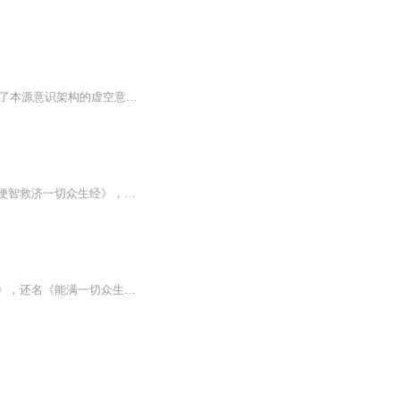
（本专辑是《虚空法界框架结构详解》第一册（代码X1）《意识微尘》1-17章）本书从承载了本源意识架构的虚空意识体的视角，描绘出各个意识维度系统的运作机制，诠释了意识之所在的虚空法界、无色界、色界、欲界、中阴界的灵界奥秘，引领着人们从难以企及的...
《虚空藏菩萨经》是一部重要的佛教经典，又名《忏悔尽一切罪陀罗尼经》、《不可思议方便智救济一切众生经》，以及《能满一切众生所愿如如意宝珠经》。该经文由姚秦罽宾三藏佛陀耶舍译。虚空藏菩萨是佛教八大菩萨之一，早已在他方成佛，为助此土世尊教化众...
《虚空藏菩萨经》亦名《忏悔尽一切罪陀罗尼经》，又名《不可思议方便智救济一切众生经》，还名《能满一切众生所愿如如意宝珠经》，该经文由姚秦罽宾三藏佛陀耶舍译 。虚空藏菩萨早已在他方成佛，为助此土世尊教化众生故示现菩萨形。虚空藏，梵音名 Ākāś...