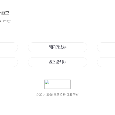
于虚空
27.5万
阴阳万法诀
执法者
虚空凝剑诀
虚拟世界之亡灵法师
虚无混沌诀
© 2014-
2026
喜马拉雅 版权所有
虚无神诀