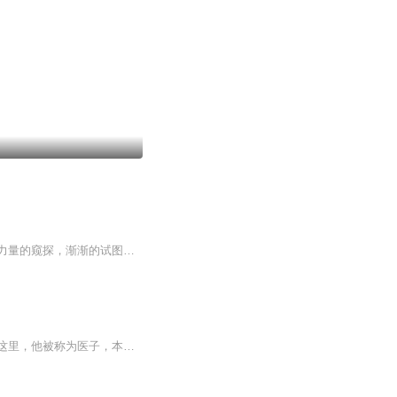
【内容简介】自盘古开天辟地以来，从一方天地逐渐演变成银河系至今，引起了虚空中某种力量的窥探，渐渐的试图侵入银河系，探究盘古开天辟地的奥秘，引发一场上万年的神魔大战，第一代炎帝神农氏带领众神汇合如来佛祖将被虚空神秘力量侵蚀的魔祖困于无间地...
【内容简介】一次穿越，改变了凌寒的一生，人世间失去的左眼，竟然在异界变身金瞳。在这里，他被称为医子，本想安心修炼、治病救人，却意外成为第二十代镇狱刀主，福兮？禍兮？在未知的海洋中，唯一明确的，就是要保护所有重要的人！【作者/主播简介】作者...