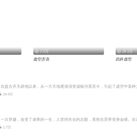
1.5万
29.5万
虚空济语
武碎虚空
14.4万
1.7万