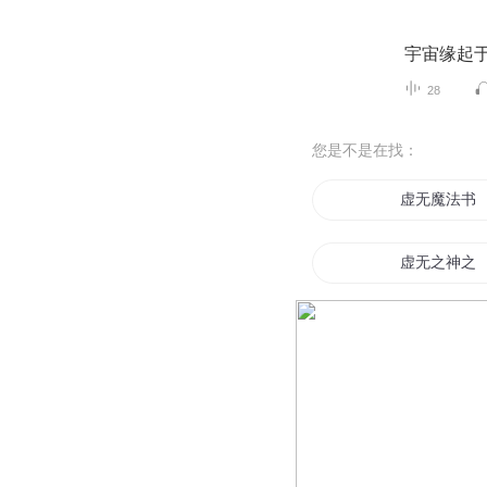
宇宙缘起
28
您是不是在找：
虚无魔法书
虚无之神之
道术法诀
虚构魔法
虚灵法师