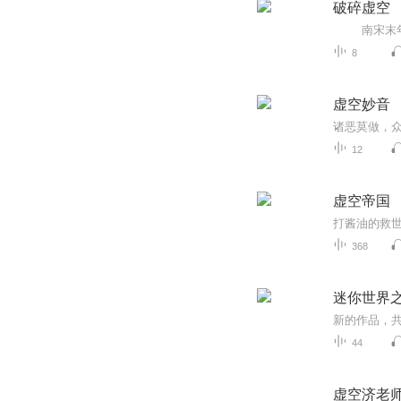
破碎虚空
8
虚空妙音
诸恶莫做，众
12
虚空帝国
打酱油的救世
368
迷你世界之
44
虚空济老