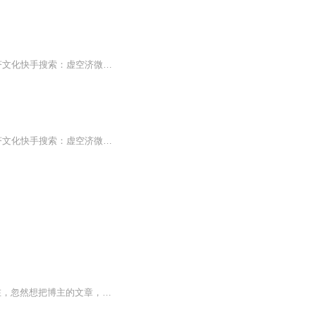
自天子以至于庶人，一是皆以修身为本。更多智慧互动↓微博搜索：虚空济抖音搜索：虚空济文化快手搜索：虚空济微信公众号搜索：虚空济微信视频号搜索：虚空济、虚空济文化每晚8:00虚空先生或者学生以直播方式与大家互动交流，答疑解惑。内容涉及情感、家庭...
自天子以至于庶人，一是皆以修身为本。更多智慧互动↓微博搜索：虚空济抖音搜索：虚空济文化快手搜索：虚空济微信公众号搜索：虚空济微信视频号搜索：虚空济、虚空济文化每晚8:00虚空先生或者学生以直播方式与大家互动交流，答疑解惑。内容涉及情感、家庭...
本专辑是 博客 --虚空藏菩萨 的原著文章偶然看到博主的文章，震撼了本人的心灵· 直到现在，忽然想把博主的文章，录出声音表达对作者的敬意，希望更多的有缘人听到开示而受益·博主已经逝去··· 由于博主没有填写任何资料 本人搜索过后，应该是 释空觉法师·本人上传一些图片资料，有新的朋友可以去了解一下·尊敬，感谢···南无观世音菩萨 南无虚空藏菩萨 南无地藏菩萨摩诃萨· 南无观世音菩萨 南无虚空藏菩萨 南无地藏菩萨摩诃萨·南无观世音菩萨 南无虚空藏菩萨 南无地藏菩萨摩诃...