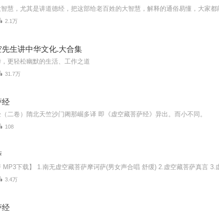
大智慧，尤其是讲道德经，把这部给老百姓的大智慧，解释的通俗易懂，大家都
2.1万
空先生讲中华文化.大合集
华，更轻松幽默的生活、工作之道
31.7万
萨经
经（二卷）隋北天竺沙门阇那崛多译 即《虚空藏菩萨经》异出。而小不同。
108
萨
3.4万
萨经