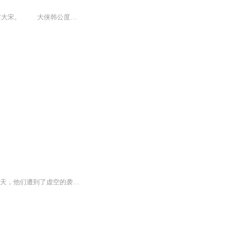
南宋末年，朝廷腐败，祸患丛生，而此时蒙古帝国日益壮大，并已举兵南下，意图灭亡大宋。 大侠韩公度为救天下苍生于水火，与“阴柔手”田过客，“矛宗”直力行，“双绝拐”碧空晴，横刀头陀，凌渡虚，及年青高手传鹰，为盗取上通天道、超脱生死的《战神图录》与岳飞留下兵家必争的《岳册》，硬闯惊雁宫。因为根据可靠消息，流传千百年的古宫殿“惊雁宫”中，密藏著道家至高无上的武功玄学“战神图录”四十九幅，此外还有武林人物梦寐以求的“岳册”。只要得到这两样宝物，不...
新的作品，共分为五个专辑。 活动多多，福利多多。迷你联盟生活在迷萌小镇里。突然有一天，他们遭到了虚空的袭击，他们和虚空大军进行了跨越星球的大战和解密。每周的周一更新。欢迎大家来收听哦！给主播提意见，也会获得许多的福利哦！临时提出要和我之前...