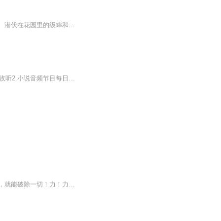
两边的太阳即将落山，留下一道金色的余辉。黄昏投下的阴影象海浪一般在里奇获路上延伸。潜伏在花园里的级蟀和青蛙开始齐声鸣唱，欢迎黑夜降临。此时此刻，这条仅有半英里长、被金斯顿的人们称作“富豪之路”的里奇获路上显得十分安静。宽宽的街道上几乎没...
【收听须知]《虚空凝剑行》作者为：水平面，喜欢看这部小说的也可上网搜索1.该专辑免费收听2.小说音频节目每日更新，敬请期待3.非人工录制，只为喜欢该小说的方便收听，不喜勿喷。欢迎订阅、收藏、分享给喜欢《虚空凝剑行》的书友4.本小说来源于网络，如有...
一个只修法力的修士，什么境界？什么心魔？什么一步一步走？吾只相信，只要吾法力够强，就能破除一切！力！力！力！什么问题？只是法力不够强而已！！！