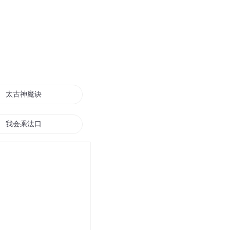
太古神魔诀
我会乘法口诀
混沌虚神诀
虚无战法
虚空噬天诀