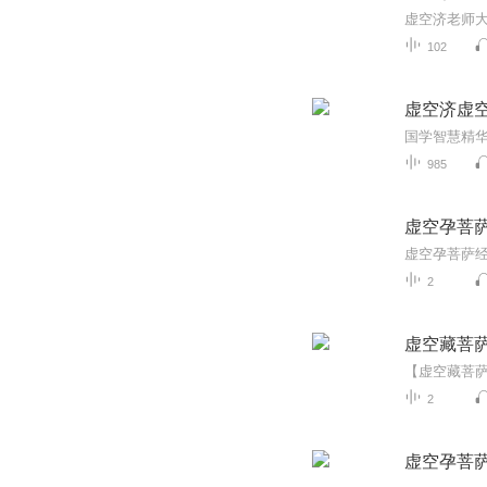
虚空济老师
102
虚空济虚
国学智慧精
985
虚空孕菩
虚空孕菩萨
2
虚空藏菩
2
虚空孕菩