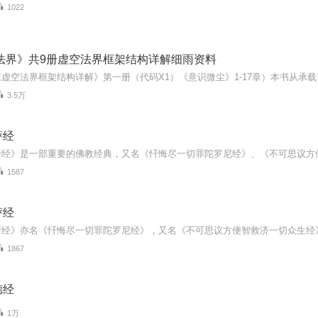
1022
空法界》共9册虚空法界框架结构详解细雨资料
3.5万
萨经
1587
萨经
1867
德经
1万