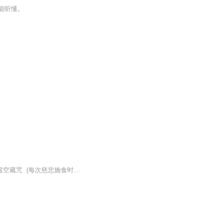
能听懂。
【虚空藏菩萨 MP3下载】 1.南无虚空藏菩萨摩诃萨(男女声合唱 舒缓) 2.虚空藏菩萨真言 3.虛空藏咒 (每次慈悲施食时，念诵此咒能让鬼道超度。此咒非密法，有缘具信者都可以念。)4.虚空藏菩萨咒 (梵净天籁之02 呼唤菩萨 21分钟) 虚空藏菩萨咒...