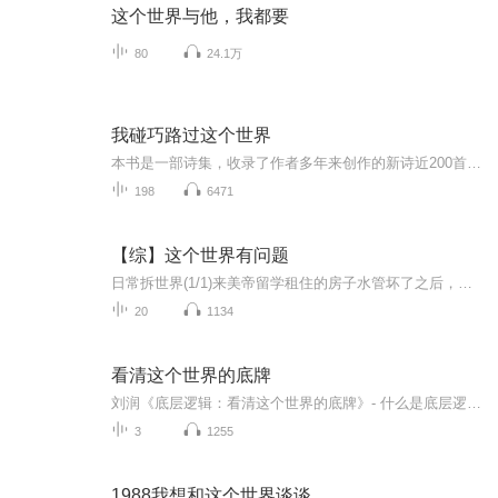
这个世界与他，我都要
80
24.1万
我碰巧路过这个世界
本书是一部诗集，收录了作者多年来创作的新诗近200首，包括《我碰巧路过这个世界》《街角的烧饼》《六月的麦香》等。多为作者对快速进步的现代社会的理解、体验、思考。其中，街角的烧饼》，用极为生活化的语调，叙事般地把一个菜市场与千年之前热闹的清明...
198
6471
【综】这个世界有问题
日常拆世界(1/1)来美帝留学租住的房子水管坏了之后，钟梓星发现整个世界都开始变得很有问题。次元壁破了，超级英雄出现了，反派开始毁灭世界了。然而——为什么她眼中的世界是马赛克画风的？？？美国队长指着九头蛇基地的能量防护罩，问：“珀瑟，你能把它拆掉吗？”钢铁侠在一旁凉凉地吐槽：“绝对没问题，她可是连你的标志盾牌都拆掉过不是吗。”“黑暗精灵的飞船。”“万磁王的头盔。”“纽蒙迦德的塔尖。”“第七区已经为那个被拆掉的外星机械生命打了很多次报告了。”“超人的孤独堡垒现在还有个角在漏风。”被迫沉迷拆迁无法自拔的钟梓星：“……”
20
1134
看清这个世界的底牌
刘润《底层逻辑：看清这个世界的底牌》- 什么是底层逻辑？事物间的共同点就是底层逻辑，他来源于不同中的相同，变化背后的不变。- 关于哪些方面的底层逻辑？是非对错、思考问题、个体进化、理解他人、社会协作五个主题围绕商业世界，但不局限于商业世界。...
3
1255
1988我想和这个世界谈谈