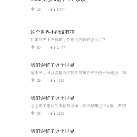
19
5.7万
这个世界不能没有猫
如果世界上没有猫，你难过的时候怎么过？
53
14.4万
我们误解了这个世界
这本书，可以说是西方哲学与东方佛学的一次碰撞。我们谈话的内容，既是哲学关注的，也是佛法要解决的，更是现实人生回避不了的问题，如信仰、本体、自我、命运、生死、苦乐、道德等。周老师阐发西方哲学对这些问题的看法，我则从佛法角度分享我的认识。每一次，我们都在意犹未尽的享受中结束交流。人类创造了文明，文明也改变着人类命运。今天，人们有了梦寐以求的舒适生活，可很多人过得并不幸福，社会、生态等问题日益尖锐。问题到底在哪里？我想，还是要回归到人类自身来思考。佛法提供的角度...
29
4316
我们误解了这个世界
谢谢觉了老师的推荐与结缘，我很感谢也很喜欢，希望分享给更多的有缘人！
36
1936
我们误解了这个世界