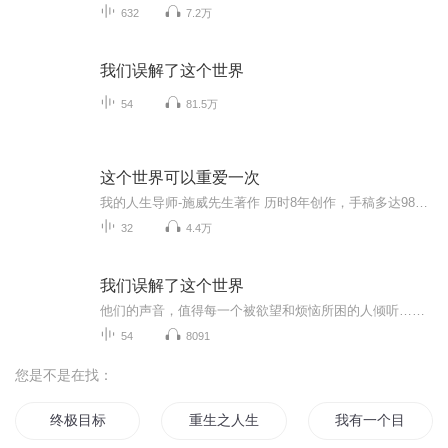
632
7.2万
我们误解了这个世界
54
81.5万
这个世界可以重爱一次
我的人生导师-施威先生著作 历时8年创作，手稿多达980万字；融入近百例极具代表性疗愈个案；唤醒你心中最柔软的部分，带着这个柔软忆起爱～
32
4.4万
我们误解了这个世界
他们的声音，值得每一个被欲望和烦恼所困的人倾听……
54
8091
您是不是在找：
终极目标
重生之人生新目标
我有一个目标