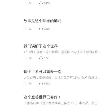
54
2465
故事是这个世界的解药
22
2218
我们误解了这个世界
+8《我们误解了这个世界》是周国平与济群法师的深度对话录，通过哲学与佛学视角探讨认知误区与内心自由6。以下是核心信息整合：基本信息 展开讲讲本书由周国平和济群法师于2012-2015年间多次对话录音整理而成，核心主题 认知误区 ：分析物质追求、永恒执念...
36
1271
这个世界可以重爱一次
人生百态，都是虹彩；天地万象皆有回响。这个缤纷且动听的世界，值得一场久违的注目与聆听。用一颗细微的心去领受世间的一切吧。一杯清茶里，也有一池莲花。
99
5572
这个魔兽世界已弃疗！
【作品名称《这个魔兽世界已弃疗！》】本作品正文已创作完成逾150万字，持续连载中。累计更新已近600章，每章均包含额外创作内容（彩蛋），作品含彩蛋总字数已突破300万字。感兴趣的朋友们可以去看看～已在老福特LOFTRE和微信公众号上连载，正文合集免费阅...