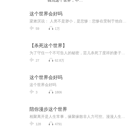
我玩这个世界，不是
这个世界玩我
这个世界会好吗
梁漱溟说： 人类不是渺小，是悲惨：悲惨在受制于他自己(制与受制是一)。渺小是最错误的见解。几时你超脱了自私，几时你超脱了渺小。不可战胜的是谁?是生命。被战胜的是什么？是物质。生命是心，是心表见在物上的，是心物之争。历史(宇宙史)一直是心对物之...
59
1万
【杀死这个世界】
为了守住一个不可告人的秘密，芸儿杀死了度祥的妻子，然而就在她与事先合谋的不在场证人小亮联系时，诡异的事情出现了，她只能依据命运的安排，一步一步往下走……外表懦弱闷骚的冷血犯罪专家度祥在给学生上课时完美地杀死了那名学生，他利用了警察绝不可...
27
62.8万
这个世界会好吗
这个世界会好吗
3
1806
陪你漫步这个世界
相聚离开是人生常事，缘聚缘散非人力可控。漫漫人生路，不是渡人就是被渡，苦与乐，得与失，都不必过分沉溺、计较，太多人是我们留不住的，太多结局是无法更改的，该留住的应当是自己的笑容及初心，可更改的应当是自己的脾气和性格。节目主题：陪你看世界...
128
4791