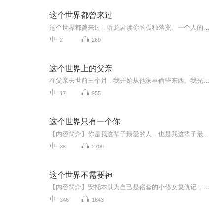
这个世界都曾来过
这个世界都曾来过，听龙岩读你的孤独落寞。一个人的成功不是偶然，是在多少个无人知晓的夜晚，流下无数的汗水和泪水的浇灌，龙岩的成功在于他对每一件事情执着，认真，敢于体验，只要是自己认定的事情，就算历尽千难万险也一定要实现。龙岩也是一个懂生活的人，懂生活的辛苦和无助，懂付出和收获成正比，也懂得成功的路上那一段最孤独的旅程。事实证明，他做到了，《男人的疲惫》、《思念的解药》等歌曲一上线就取得了不错的成绩，龙岩也在歌坛崭露头角。《这个世界都曾来过》，就是他...
2
269
这个世界上的父亲
在父亲去世前三个月，我开始从他家里偷些东西。我光着脚在房间里四处搜寻，然后将相中的物品悄悄塞进口袋里。我拿了一个腮红、一管牙膏、两个已经出现缺口的青瓷洗指碗（在西餐中，洗指碗往往伴随着海鲜、甜点、烧烤等需要用手拿的食物出现。使用时将单手手指第二关节以下部位浸人水中，稍稍清洗，然后用餐巾擦干）、一瓶指甲油、一双破旧的漆皮芭蕾舞鞋，还有两对褪色泛黄的枕套。每偷一件东西，我都会有一种满足感。我向自己保证这是最后一次，但其他物品对我的诱惑会很快让我打破自己之前做出的承诺。我踮着脚尖溜...
17
955
这个世界只有一个你
【内容简介】你是我这辈子最爱的人，也是我这辈子最对不起的人。如果有一天我知道我爱你爱的那么深，我一定从头温柔入怀。你是我从一开始就拥有的阳光，我只愿你幸福快乐，却给了你最大的伤害。这辈子，我最大的错就是让你哭了，对不起。宝贝，以后我随便...
38
2709
这个世界不需要神
【内容简介】安托本以为自己是俗套的小修女复仇记，却没想到从小教导自己的婆婆是女武神，只是这女武神刚变身咋就死了？？？为了弄清这些事情，小修女不得不一步步成为大魔王！“你想成神？抱歉，这个世界不需要神。”【作者/主播】作者：公羊殇主播：花慕...
346
1643