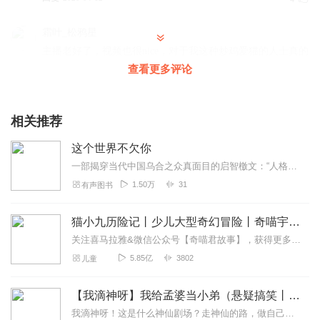
霜叶_松鸦星
主播老好了，视频也很nice，对于我这种炒鸡爱猫的人士真的
很好/可以云吸猫～个人比较喜欢他的声音（？
查看更多评论
回复
2021-08-22
2
相关推荐
周煜昊407
?8)?@828)#21)?8#)?831?)8#~3)?8&1
这个世界不欠你
回复
2020-05-29
2
一部揭穿当代中国乌合之众真面目的启智檄文：“人格破产者”相、“我弱我有理者”相、“怨毒者”相、“嫌贫仇富者”相、“幸灾乐祸者”相、“伪爱国者”相、“群体无意识”...
1.50万
31
有声图书
超级无题
主播非常棒，声音也好好听
猫小九历险记丨少儿大型奇幻冒险丨奇喵宇宙
回复
2020-04-12
2
关注喜马拉雅&微信公众号【奇喵君故事】，获得更多故事秘密【点击这里】收听奇喵君故事更多精彩内容【点击这里】加入奇喵君圈子，和小伙伴们一起互动吧！本专辑为“VIP...
5.85亿
3802
儿童
萌吒_樱花柴柴
我更喜欢狗一些，我最喜欢的猫是黑猫和布偶猫
【我滴神呀】我给孟婆当小弟（悬疑搞笑丨牛大宝&猫豆女）
回复
2022-12-08
1
我滴神呀！这是什么神仙剧场？走神仙的路，做自己的神，喜马原创爆笑剧场，惊喜上线！点我听全部！！【内容简介】我只是一个普通的都市小白领，平庸且无聊的活着，但是有一...