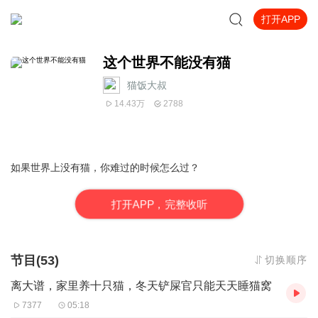
打开APP
这个世界不能没有猫
猫饭大叔
14.43万
2788
如果世界上没有猫，你难过的时候怎么过？
打
开
A
P
P，完整收听
节目(53)
切换顺序
离大谱，家里养十只猫，冬天铲屎官只能天天睡猫窝
7377
05:18