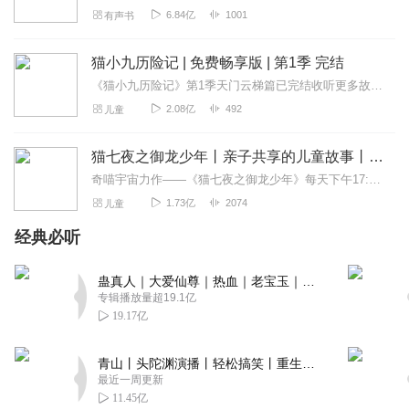
6.84亿
1001
有声书
柠儿和洛宝
不错不错，我家有猫^ω^超. nice. very good. I like it，我给十
猫小九历险记 | 免费畅享版 | 第1季 完结
分，我非常的满意
《猫小九历险记》第1季天门云梯篇已完结收听更多故事内容《猫小九历险记》完整版请转到↓>>>点击进入《猫小九历险记丨全集版》<<<>>>点击进入《猫小九历...
回复
2021-12-03
1
2.08亿
492
儿童
糯米粽子tt
猫七夜之御龙少年丨亲子共享的儿童故事丨奇喵宇宙
这个节目很棒，我家孩子很喜欢，支持支持！！！
奇喵宇宙力作——《猫七夜之御龙少年》每天下午17:40，一起踏上契约师的旅途吧！>>>点击收听《蛇繁星之永恒国度》，看在逃公主如何开疆拓土<<<>>>不屈少年的...
回复
2021-08-20
1
1.73亿
2074
儿童
经典必听
PALE_九生
加油大叔，稀望更新能勤一点
蛊真人｜大爱仙尊｜热血｜老宝玉｜多人VIP免费有声剧
回复
2020-09-01
1
专辑播放量超19.1亿
19.17亿
太宰治520
多更新点嘛，太少了，看不够
青山丨头陀渊演播丨轻松搞笑丨重生穿越丨古代权谋丨VIP免费 | 多人有声剧
最近一周更新
回复
2020-08-25
1
11.45亿