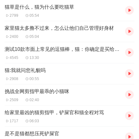
猫草是什么，猫为什么要吃猫草
2799
05:54
家里猫太多撸不过来，怎么让他们自己管理好身材
2400
05:04
测试10款市面上常见的逗猫棒，猫：你确定是买给我的？
4545
13:30
猫:我就问您礼貌吗
2908
00:55
挑战全网剪指甲最乖的小猫咪
2509
02:40
给家里最凶的猫剪指甲，铲屎官和猫全程对骂
1717
06:03
是不是猫都想压死铲屎官