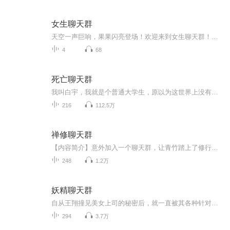
女生聊天群
天空一声巨响，果果闪亮登场！欢迎来到女生聊天群！「群主：果桃（果果）／群管理员：芊芊（瓦嘟小助理）在这个专辑里，大家可以一起聊天！但是我回消息可能不是很快，因为我也有自己的事情要做。如果你想参与进这个“聊天群”，就要在故事里报名哦。大家...
4
68
死亡聊天群
我叫白宇，我就是个普通大学生，原以为这世界上没有让人胆寒的东西直到我误入了这个聊天群，无限惊吓向我一一袭来。神秘村落，绝地逃亡；暗黑影院，摄魂夺魄；在一次次的追命任务中，我渐渐发现，最让人害怕的不是事件，而是人心。【作者简介】没有影儿，...
216
112.5万
禅修聊天群
【内容简介】意外加入一个聊天群，让青竹踏上了修行之路。在这个聊天群之中，有浅显易懂的修行经验，也有修真高手分享的修练心得。且看青竹加入聊天群之后，如何从一个普通的凡人修练成仙。【作者/主播】作者：冰冰的雪天主播：迅之音【购买须知】1、本作...
248
1.2万
妖精聊天群
自从王翔撞见美女上司的秘密后，就一直被其各种针对，甚至还要开除王翔！直到那天，王翔捡到一个手机，他发现手机群里的人竟全都是妖精……
294
3.7万