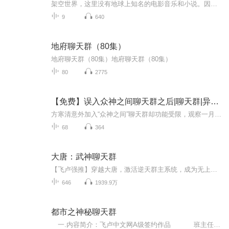
架空世界，这里没有地球上知名的电影音乐和小说。因为积攒前半生积蓄开的餐厅和奶茶店，赔个精光，人快到中年的奶爸，面临着高额的债务，以及老婆的离婚，只能带着6岁半的女儿佳佳回到乡下，本想每天进工地搬砖挖地种田，努力偿还债务的同时，赡养老人，把...
9
640
地府聊天群（80集）
地府聊天群（80集）地府聊天群（80集）
80
2775
【免费】误入众神之间聊天群之后|聊天群|异能|末世
方寒清意外加入“众神之间”聊天群却功能受限，观察一月后群内突现七区海啸相关消息。为钱她与纪宁接下七区委托，采摘异种时却遭遇S级异种，危险一触即发。
68
364
大唐：武神聊天群
【飞卢强推】穿越大唐，激活逆天群主系统，成为无上枭雄！简介：贞观十五年。他以寒门之身踏入卫国公李靖府邸，成为了李府女婿。穿越而来，十五年的等待，终于熬到了系统激活的这一日。孙膑：“群主，这里是我写的孙膑兵法，你拿去吧。”“系统提示，宿主...
646
1939.9万
都市之神秘聊天群
一.内容简介：飞卢中文网A级签约作品 班主任创建了一个神秘的微信之后，把全班同学都拉了进去，紧接着就传来了她的死讯。 可怕的是，班主任的账号居然还在继续说话，微信里面出现她发布的作业任务。 【作业内容：抢夺上官雨的的内...