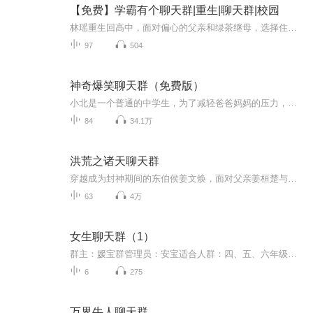
【免费】学霸有个聊天群|重生|聊天群|校园
林瑶重生回高中，面对偏心的父亲和绿茶继母，选择住校。因鬼差失误获能与阴间大佬交流的手机，在“孤魂野鬼集中营”群里，大佬们为她的未来发展争论，而她需应对即将到来的半期考试。
97
504
神奇爆笑聊天群（免费版）
小北是一个普通的中学生，为了减轻爸爸妈妈的压力，他一到放假就去爸爸的美食店帮忙。他的孝心和努力换来了好运，竟然被拉入了一个神奇的群，群成员竟然都是神仙！这些神仙中，有逗趣搞笑的、有高冷装酷的，甚至还混进了几个魔界的家伙。最不可思议的是，...
84
34.1万
洪荒之诸天聊天群
穿越成为封神期间的东伯侯姜文焕，面对父亲姜桓楚与姐姐姜王后为纣王所害，自然而然接任了天下第一诸侯，却是那位提前十几年起兵伐纣，又十几年还打不进一个关卡的悲剧男？“不！！！”叮~聊天群启动中，东伯侯姜文焕，恭喜你有幸第一个加入洪荒之诸天聊天...
63
4万
女生聊天群（1）
群主：媛宝群管理员：安宝适合人群：四、五、六年级的女生你还在等什么？赶紧加入吧！
6
275
万界牛人聊天群