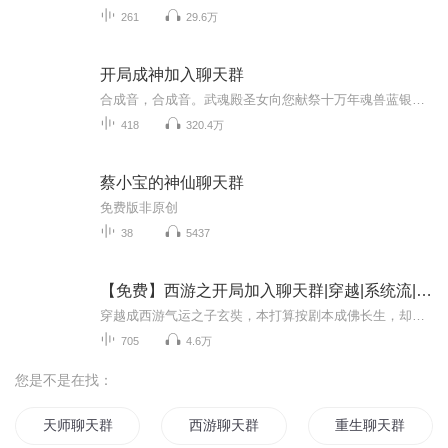
261
29.6万
开局成神加入聊天群
合成音，合成音。武魂殿圣女向您献祭十万年魂兽蓝银皇，祭品获得十亿倍增幅，您获得先天灵根蓝银皇。”“云岚宗主向您献祭美杜莎女王，祭品获得亿倍增幅，您获得神兽九彩吞天蟒。”“阴后向您献祭和氏璧，祭品获得十亿倍增幅，您获得人道至宝崆峒印。”“...
418
320.4万
蔡小宝的神仙聊天群
免费版非原创
38
5437
【免费】西游之开局加入聊天群|穿越|系统流|聊天群
穿越成西游气运之子玄奘，本打算按剧本成佛长生，却意外收到诸天聊天群邀请。群里皆是万界熟面孔：韩跑跑邀人组队，叶黑求葬哥带刷副本，武魂教皇竟被关小黑屋，狠人女帝深情告白……看着这群沙雕群友，玄奘撸起袖子，带着腱子肉徒弟，让西游画风逐渐跑偏！
705
4.6万
您是不是在找：
天师聊天群
西游聊天群
重生聊天群