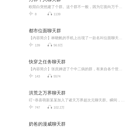
欧阳白突然建了个群。这个群不一般，因为它面向万千世界，只有牛人才有资格加入。叮，托尼斯塔克加入本群。叮，月老加入本群。叮，红后加入本群。叮，鸿钧加入本群这是牛人的群，欧阳白的人生也变得牛哄哄...
8
1139
都市位面聊天群
【内容简介】林晓帆的手机上出现了一款名叫位面聊天群的软件，可以搜索到万千位面的聊天群。但他从不在里面聊天，而是抢了红包就跑。因为，抢过红包后他肯定会被踢出群。“恭喜你抢到小当家的菜谱。”这个是小意思。“恭喜你抢到钢铁侠的铠甲。”哈哈，让...
139
56.9万
快穿之任务聊天群
【内容简介】张庶婵进了个中二病的群，有来自各个世界的人，来头都不简单，只有她好像是个特例，她是为了凑足999的最后一员。假期被无情揪起扔进各个世界各种浪，一个宅女和男神谈恋爱就算了，身后为啥总有小藤条追着你飞……还有：能不能给男主换个人设，...
143
5574
洪荒之万界聊天群
叮~恭喜萌新某某加入了诸天万界超次元聊天群。瞬间，老子、元始、通天等管理员冒泡并某某：“新来的，给你介绍一下，这（道祖鸿钧）是我们的群主，仙道之祖、众圣之师、万法之源的洪荒道祖鸿钧，不谢。”鸿钧（猪脚冒泡）：“......”（表面矜持，心里狂应...
747
102.2万
奶爸的漫威聊天群