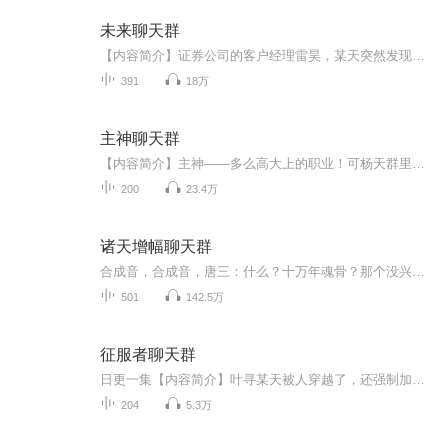
未来聊天群
【内容简介】证券公司的客户经理雷昊，某天突然发现同事群偶尔会冒出来自一周后的信息。感知到未来的片段，股票、期货、期权、外汇等市场，再也没有了往日的神秘，雷昊的野心也在一步步膨胀……【作者/主播简介】作者：阅朗薪稀，网络小说作家。主播：鼎峰...
391
18万
主神聊天群
【内容简介】主神——多么高大上的职业！可杨天群里这些主神，不是神棍、骗子就是自大、自恋狂，而且最终都是他的敌人！“游戏设计师”杨天走上了和群友截然不同的路，主神空间的传说就从《命运》这款游戏开始吧！【作者/主播简介】作者：鲁有二郎，网络小...
200
23.4万
诸天增幅聊天群
合成音，合成音，唐三：什么？十万年魂骨？那个没兴趣！ 唐三：什么你要入教，来，我们之间可以好好聊聊。 ................ 萧炎：什么老爷爷，什么炼丹，什么古帝传承，通通都见鬼去吧。 萧炎：我，萧炎！要成为斗气大
501
142.5万
征服者聊天群
日更一集【内容简介】叶寻某天被人穿越了，还强制加入某个不正常人聊天群，其中群友一个个都是疯狂的征服者。征服世界？要不要玩的那么大，我只是个宅男而已，叶寻表示整个人都凌乱了。“@群里所有大大，新人求助，请问开局应该怎么做？在线等，望回复！”...
204
5.3万