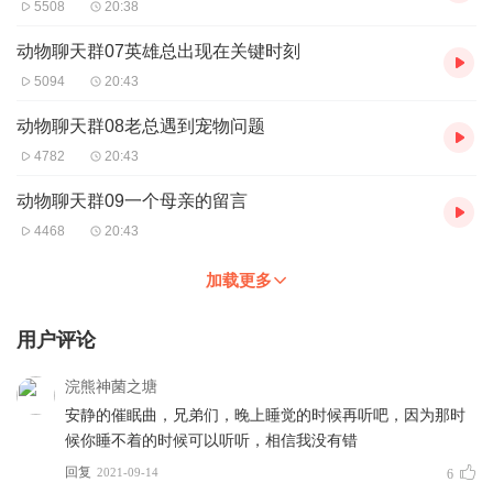
5508
20:38
动物聊天群07英雄总出现在关键时刻
5094
20:43
动物聊天群08老总遇到宠物问题
4782
20:43
动物聊天群09一个母亲的留言
4468
20:43
加载更多
用户评论
浣熊神菌之塘
安静的催眠曲，兄弟们，晚上睡觉的时候再听吧，因为那时
候你睡不着的时候可以听听，相信我没有错
回复
2021-09-14
6