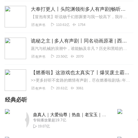
其实小说还蛮有想法的。严格来说，只能给3星，扣分点：背
大奉打更人丨头陀渊领衔多人有声剧|畅听全集|王鹤棣、田曦薇主演影视剧原著|卖报小郎君
景音乐不切和，旁白的声音比主播大了不少，中间突然插入
【冒泡有奖】听说杨千幻那厮要与我一较高下，我许七安要开始装叉了！快进入声音播放页戳下方输入框，冒个泡偷偷告诉我，我要用哪些诗词才能胜过他？说得好的，有赏！202...
一段“你正在收听的是…”显得非常的突兀，如果音量是一样
110.61亿
1754
有声书
的还好，这突然响了10%的音量，一下就精神了。 价格也还
行的，所以我就买了，其实就我上面提的几点来说，并不是
诡秘之主 | 多人有声剧丨同名动画原著 | 西幻克苏鲁 | 乌贼作品
太值，这也是这书目前到现在只有我一条评论的原因（付费
才能评论）。给4星就属于鼓励一下，让更多的人可以看到，
蒸汽与机械的浪潮中，谁能触及非凡？历史和黑暗的迷雾里，又是谁在耳语？我从诡秘中醒来，睁眼看见这个世界：枪械，大炮，巨舰，飞空艇，差分机；魔药，占卜，诅咒，倒吊人...
个人建议本书转会免，或者可以的话，用替换方式，重新制
23.50亿
2070
有声书
作一下，调整一下背景音乐和旁白
回复
2020-08-11
12
【燃番啦】这游戏也太真实了丨爆笑废土霸榜神作丨紫襟剧社制作
>>更多好听不套路的燃情有声剧，尽在燃番啦剧场↓年度重磅推荐本专辑为VIP免费专辑每天上午10点5集更新，订阅可以听到最新内容哦！每周抽一个专辑五星优质评论送...
雨非_it
20.61亿
3061
有声书
小说开头廷特别的，写着写着开始歪楼，后面感觉有些接不
经典必听
下去草草的完结了，虎头蛇尾，播主的声音好听，就是片头
与片尾声音大而故事内容声音略小
蛊真人｜大爱仙尊｜热血｜老宝玉｜多人VIP免费有声剧
回复
2023-05-25
0
专辑播放量超19.7亿
19.07亿
花溪1011