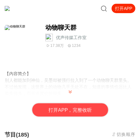
打开APP
动物聊天群
优声传媒工作室
17.38万
1234
【内容简介】
别人都能加到神仙，吴墨却被强行拉入到了一个动物聊天群里头。
不过他发现，这世界上的动物几乎无处不在，知道的事情也远比人
类多得多，而且速度也快得多。
失踪人口信息、娱乐圈秘闻、荒野秘境追踪、疑案难案信息、灾害
现场情况、世界各地秘闻、动物们的家长里短、疾病来源信息等
打
开
A
P
P，完整收听
等！
几乎只有你想不到的，没有动物们不知道的。
作为一个刚刚成为媒体人的吴墨，他发现自己或许要走上人生巅峰
了。
节目(185)
切换顺序