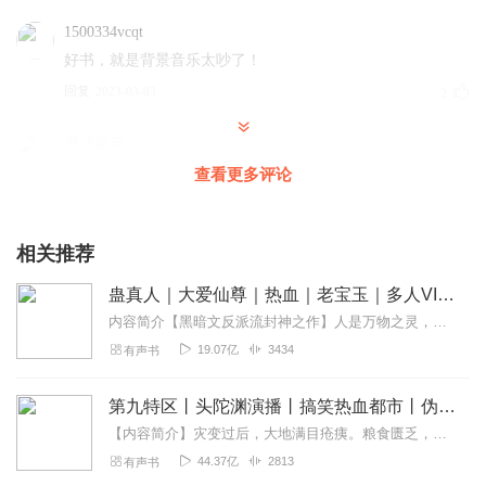
1500334vcqt
好书，就是背景音乐太吵了！
回复
2023-03-03
2
混沌扬弃
来过，听过，赞过，主播们辛苦辛苦
查看更多评论
回复
2024-01-01
0
相关推荐
酷爱听书的书虫
好听好听好听好听好听好听好听
蛊真人｜大爱仙尊｜热血｜老宝玉｜多人VIP免费有声剧
回复
2021-10-21
0
内容简介【黑暗文反派流封神之作】人是万物之灵，蛊是天地真精。一个穿越者不断重生的故事。一个养蛊、炼蛊、用蛊的奇特世界。配音组（男角色）老宝玉旁白...
19.07亿
3434
有声书
1884367ylyj
作者大大声音能不能大一点？
第九特区丨头陀渊演播丨搞笑热血都市丨伪戒丨VIP免费多人有声剧
回复
2021-08-20
0
【内容简介】灾变过后，大地满目疮痍。粮食匮乏，资源紧俏，局势混乱……一位从待规划区杀出来的青年，背对着漫天黄沙，孤身来到九区谋生，却不曾想偶然结识三五好友，一念...
44.37亿
2813
有声书
算无遗策贾文和