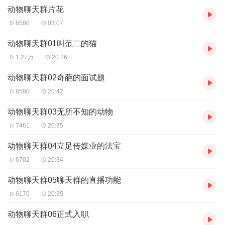
动物聊天群片花
【作者/主播简介】
作者：热带雨夜，网络小说作家。
6580
03:07
主播：优声传媒工作室
动物聊天群01叫范二的猫
【购买须知】
1.27万
20:26
1、本作品为付费有声书，前45集为免费试听，购买成功后，即可收
听，可下载重复收听。
动物聊天群02奇葩的面试题
2、版权归原作者所有，严禁翻录成任何形式，严禁在任何第三方平
8580
20:42
台传播，违者将追究其法律责任。
3、如在充值／购买环节遇到问题，您可通过页面右上方按钮，将页
动物聊天群03无所不知的动物
面分享至微信内使用微信支付完成购买。
7461
20:35
4、在购买过程中，如果您有任何问题，可以按以下步骤咨询在线客
服：
动物聊天群04立足传媒业的法宝
第一步：您可在喜马拉雅APP【账号】-【帮助与反馈】”中咨询在线
客服
6702
20:34
第二步：如果您无法联系上APP内在线客服，可关注【喜马拉雅付
费精品】公众号，通过下方菜单栏里咨询在线客服
动物聊天群05聊天群的直播功能
第三步：如果在线客服都未取得联系，也可拨打客服电话：400-
6170
20:35
838-5616
动物聊天群06正式入职