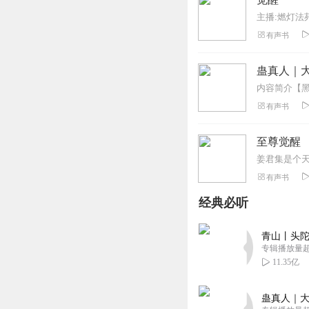
主播:燃灯法
有声书
蛊真人｜大
有声书
至尊觉醒
有声书
经典必听
青山丨头陀
专辑播放量超1
11.35亿
蛊真人｜大