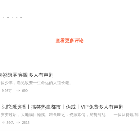
遇到问题，您可通过页面右上方按钮，将页面分享至微信内使用微信支付
您有任何问题，可以按以下步骤咨询在线客服：
PP【账号】-【帮助与反馈】”中咨询在线客服
。。。。。。
上APP内在线客服，可关注【喜马拉雅付费精品】公众号，通过下方菜单
得联系，也可拨打客服电话：400-838-5616
查看更多评论
青衫隐雾演播|多人有声剧
二位少年，遇见改变一生命运的大道长老。
9.98万
690
丨头陀渊演播丨搞笑热血都市丨伪戒丨VIP免费多人有声剧
44.39亿
2813