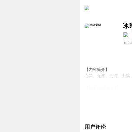
冰
2.
【内容简介】
心静、无怨、无悔、无惧
【作者/主播简介】
作者：罗败家子，网络小
主播：燚传媒工作室
【购买须知】
1、本作品为付费有声书
2、版权归原作者所有，
用户评论