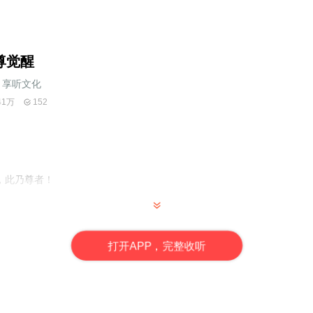
尊觉醒
享听文化_
41万
152
，此乃尊者！
说作家。
打
开
A
P
P，完整收听
，前44集为免费试听，购买成功后，即可收听，可下载重复收听。
严禁翻录成任何形式，严禁在任何第三方平台传播，违者将追究其法律责