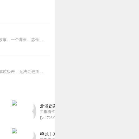
内容简介【黑暗文反派流封神之作】人是万物之灵，蛊是天地真精。一个穿越者不断重生的故事。一个养蛊、炼蛊、用蛊的奇特世界。配音组（男角色）老宝玉旁白...
姜君集是个天生小人物，他胆小懦弱，对未知充满畏惧感，幼年的他遭遇坎坷，形容丑陋，体质极差，无法走进道门修炼。－－蜕变重生以后，他睿智、谨慎、风度翩翩、饱读无数典...
北派盗墓笔记丨头陀渊出品丨悬疑灵异丨摸金校尉丨
主播粉丝1659万
1726.94万
鸣龙丨东方玄幻丨紫襟团队丨轻松搞笑丨多人有声