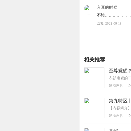
3、如在充值／购买环节
4、在购买过程中，如果
入耳的时候
第一步：您可在喜马拉雅A
不错。。。。。。
第二步：如果您无法联系
回复
2022-08-19
第三步：如果在线客服都未取
相关推荐
至尊觉醒|
衣衫褴褛的
有声书
第九特区
有声书
觉醒