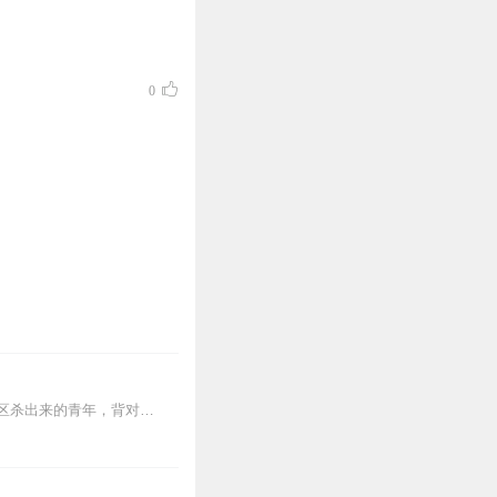
完成购买。
栏里咨询在线客服
0
【内容简介】灾变过后，大地满目疮痍。粮食匮乏，资源紧俏，局势混乱……一位从待规划区杀出来的青年，背对着漫天黄沙，孤身来到九区谋生，却不曾想偶然结识三五好友，一念...