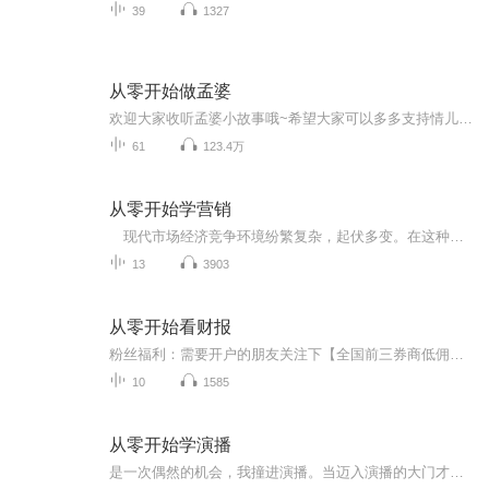
39
1327
从零开始做孟婆
欢迎大家收听孟婆小故事哦~希望大家可以多多支持情儿呀喜欢的贝贝关注+好评+订阅一下呗爱你们么么哒~
61
123.4万
从零开始学营销
现代市场经济竞争环境纷繁复杂，起伏多变。在这种充满机遇与挑战的市场竞争中，企业的生存依赖于营销，而营销制胜的途径在于创新。于是一系列新潮营销方法不断地被创造出来，并被应用于市场营销实践中。它使市场营销充满着活力，也使市场竞争更加复杂。营销行业目前从业人员2000万，而且会越来越多，但是不可否认的事实，成功率百分之5都不到，大部分的营销人最终沦为消费者或者营销难民，原因在哪里？到底有没有突破的方法呢？本集课为各位揭秘！ 专注网络营销培训6年——剖析营销失败率高的原因，找突破营销瓶颈的方法，为更多营销人提供更有效，更快速成功的方法！交流学习微信1259146325
13
3903
从零开始看财报
粉丝福利：需要开户的朋友关注下【全国前三券商低佣开户（普通交易和双融交易都为万1.2）】★★★ 相关优惠：股票【万1.2】，ETF&LOF【万1】，融资利息【年化6.5%】资金量大可商议，期权手续费最低【2毛/张】 ， 账户开通后如需销户可直接手机销户！ 开户佣金：开户时界面显示万三，但经过优惠调佣后即可享受万分之1.2的佣金，收到开户成功的短信后，在下一交易日（一般会在四点前）您会收到券商客服人员的调佣电话。针对开户相关的任何事宜，也可以在...
10
1585
从零开始学演播
是一次偶然的机会，我撞进演播。当迈入演播的大门才知道，这是多么大多么绚丽多彩的世界。我像一个没练过功法的，资质一般的凡人想踏上修行之路一样，我的声音没有优势，我的年龄没有优势，我拥有的只有勇气和不服输的自信。演播是快乐的，也是痛苦的。每...