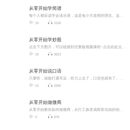
从零开始学简谱
每个人都应该学会读乐谱，这是兔小方老师的理念。这个世界上金钱给我们生活的安全感。但是音乐，艺术给我们心灵的安全感，学习乐谱其实就是开启音乐大门的钥匙，现在我们把钥匙递给你，希望可以开启你的音乐世界的旅程
19
3106
从零开始学炒股
点击下方图片，可以链接到完整版视频课程~点击此处点击此处欢迎订阅，持续更新中...
19
3623
从零开始说口语
只要听，就能打通耳朵，听力上去了，口语也就有了。语感有了，语法也不难了。
13
2000
从零开始做微商
从零开始教你如何做微商，从打工族变成财富自由的创业者。
4
878