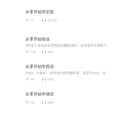
从零开始学定投
11
474.5万
从零开始创业
300多个成功的互联网创业赚钱项目，这些项目无需线下投资，高利润，易操作，低风险，时间自由。用一台电脑，一部手机就能日入过万。 互联网创业，让你脱离累得像狗也赚不到钱的传统行业，摆脱传统企业投资大，利润低，人难管，不自由的桎梏。 本专辑为你揭开通过互联网创业，实现财富自由的秘密，让你清楚的知道如何打造你的互联网自动化赚钱系统，从而实现轻松、简单、快速、长久，自动化赚钱。 从创业思维的转变，到互联网创业项目的落地实操，到配套的方法，技巧及工具，全面系统，...
173
9937
从零开始学西语
¡Hola！大家好！欢迎来到西语咖啡屋，我是Teresa。在开始这期节目之前，想问大家一个问题，“你，为什么要学西班牙语？” 我在知乎上，看到了很多种答案：因为我喜欢足球；西语国家的帅哥美女多；西班牙海鲜饭好吃；西语歌曲太好听；西语热工作好找；大舌...
44
4.6万
从零开始学德语
54
3166