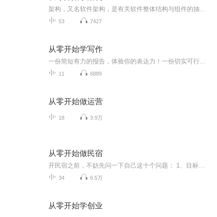
架构，又名软件架构，是有关软件整体结构与组件的抽象描述，用于指导大型软件系统各个方面的设计。架构描述语言（ADL）用于描述软件的体系架构。现在已有多种架构描述语言，如Wright（由卡内基梅隆大学开发），Acme（由卡内基梅隆大学开发），C2（由UCI开...
53
7427
从零开始学写作
一份简短有力的报告，体验你的表达力！一份切实可行的策划案，体现你的执行力！一份打动人心的个人简介，体现你的竞争力本身涵盖了18堂阶梯写作课，教你从零开始学写作！从标点符号到一个段落，从字、词、句到一篇文章，有效针对无从下笔、词不达意、逻辑混乱等写作问题，检验并进化你的写作体质。掌握阶梯式技巧，在短期内大幅提高逻辑思辨能力和沟通表达能力，让写作力成为你的竞争力...
11
6889
从零开始做运营
18
3.9万
从零开始做民宿
开民宿之前，不妨先问一下自己这十个问题： 1、目标客户群是谁？ 2、竞争对手是谁？ 3、你准备做的民宿是兴趣爱好还是一项生意？ 4、民宿需要办理执照么？ 5、城市民宿如何选址？ 6、如何给你的民宿取名字？ 7、怎样装修民宿房间？ 8、民宿运营三大板块：...
34
6.5万
从零开始学创业