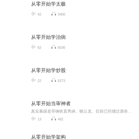
从零开始学太极
42
3400
从零开始学治病
62
6036
从零开始学炒股
22
6273
从零开始当审神者
真实暴躁老哥钢铁直男婶。晓云龙。目前已经捅过酒吞童子，打过新选组，恐吓过朝日奈，嘲讽过吸血鬼，家暴过赤王，砍过黄金之王，渣过叶王，救过夏目，创建过彭格列，暴打过临娘从不甜不白不温柔，整天只想做人亲爹，取人项上人头，挫骨扬灰，货真价实软妹...
13
492
从零开始学架构