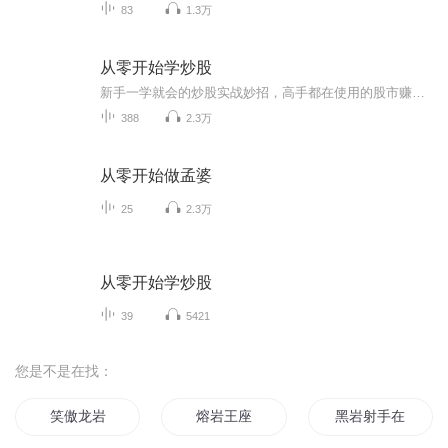
83
1.3万
从零开始学炒股
新手一学就会的炒股实战妙招，高手都在使用的股市赚钱技巧，手机炒股随时随地关注行情变化。
388
2.3万
从零开始做孟婆
25
2.3万
从零开始学炒股
39
5421
您是不是在找：
笑傲龙岩
熔岩王座
黑岩射手在都市