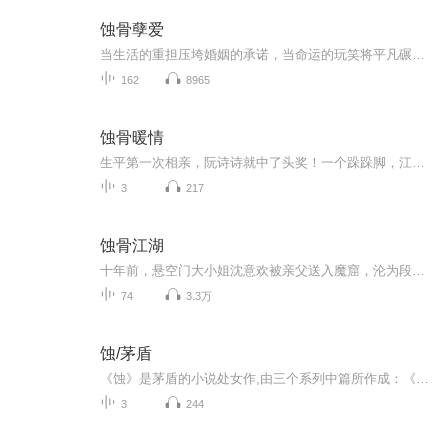
蚀骨孽爱
当生活的重担压垮婚姻的承诺，当命运的玩笑将平凡碾碎成尘埃——25 岁的销售员夏雪，从未想过自己会以这样的方式闯入另一个世界。 丈夫重病、婆婆卧床，月薪五千的她在生存边缘挣扎，却被星探一把拽进名利场—— 只因她那张与顶流影星颖儿几乎复刻的脸。...
162
8965
蚀骨暖情
生平第一次相亲，阮诗诗就中了头奖！一个跺跺脚，江州城都要抖三抖的男人，竟然是她的相亲对象！“户口本带了吗？”喻以默说。“啊？”阮诗诗一脸懵逼。“领证，结婚。”男人说话做事，干净利落。抱着鲜红的结婚证，阮诗诗仿佛还活在梦里。此后的生活，她如同坐了火箭，升职加薪，佣人伺候。“喻总，我能不能不要这些？”阮诗诗欲哭无泪。她不过是个刚出校园的普通女孩！喻以默眉头一挑：“阮诗诗，你是不是忘了？”阮诗诗被问懵了，“忘什么？”“你是我的妻子。”【收听须知】1、该专辑免费收听。2、在收听过程中...
3
217
蚀骨江湖
十年前，悬空门大小姐沈意欢被亲父送入魔窟，沦为段门试药儡，记忆尽失，化名若熙。她在蚀魂谷的黑暗中，与同样被毁容的毒儡谢清让相濡以沫。而段门门主段沧溟，一个看似温润实则偏执的疯子，将她视为已故挚爱的替身，囚禁、折磨，却又在暗中保护。真正的...
74
3.3万
蚀/茅盾
《蚀》是茅盾的小说处女作,由三个系列中篇所作成：《幻灭》《动摇》《追求》。三部曲既有联系又有区别，整个作品以大革命前后一群小资产阶级知识青年的生活经历和心灵历程为题材，深刻地揭示了革命中的各种矛盾和阶级分化。
3
244