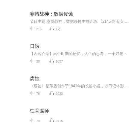
赛博战神：数据侵蚀
节目主题:赛博战神：数据侵蚀主播介绍:【2145·新长安·奇点纪元】 《赛博战神：数据侵蚀》 当神经接口成为标配，当意识可被上传下载，人类与机器的边界早已模糊。直至"数据侵蚀"协议被激活—— 72小时内，整座城市将完成硅基化改造。林锋，前神经架构师，...
216
1万
日蚀
【内容介绍】高中时期的记忆，人生的思考，一个好老师，一群坏学生，那个年代，那些人，那些事。【内容节选】深秋的阳光透过茂密的树枝，洒在树林背后的操场上，一群略显疲态的中年大叔和阿姨正在那里跟着一名头发斑白的老师后面训练，原来这群中年人都是...
20
1037
腐蚀
《腐蚀》是茅盾创作于1941年的长篇小说，以日记体形式通过女特务赵惠明的视角，深刻揭露了国民党特务制度的黑暗与人性异化。小说以“皖南事变”为背景，通过赵惠明在政治高压下的心理挣扎，展现了个体在时代漩涡中的矛盾与觉醒。作品最初连载于香港《大众...
76
2930
蚀骨谋师
74
2415