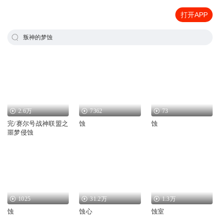
打开APP
叛神的梦蚀
2.6万
7362
73
完/赛尔号战神联盟之
蚀
蚀
噩梦侵蚀
1025
31.2万
1.3万
蚀
蚀心
蚀室