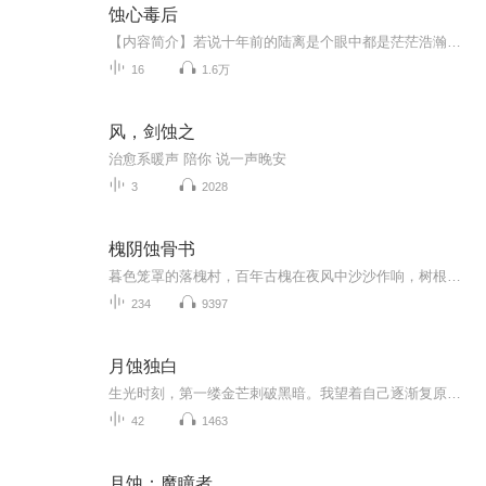
蚀心毒后
【内容简介】若说十年前的陆离是个眼中都是茫茫浩瀚星海的璀璨少年，那么十年后的陆离就是嗜血如命的修罗。他将人世间的一切都当作一张棋局，不论谁，都是棋局上的一步子，一步也不能偏移，他憎恶这世间的所有人，他憎恶天下。包括袭歌，恶语相向，不留余...
16
1.6万
风，剑蚀之
治愈系暖声 陪你 说一声晚安
3
2028
槐阴蚀骨书
暮色笼罩的落槐村，百年古槐在夜风中沙沙作响，树根虬结处渗出暗红汁液。村妇跪在祠堂青砖上，颤抖的双手抚摸着隆起的腹部——那里正传来利齿啃噬肋骨的脆响。三个月前那场神秘的"送子手术"，在闺蜜的蛊惑下，她将浸着黑狗血的银针刺入关元穴，却不知自己...
234
9397
月蚀独白
生光时刻，第一缕金芒刺破黑暗。我望着自己逐渐复原的轮廓，突然懂得蚀并非终结，而是宇宙写给孤独者的情书——唯有敢于袒露残缺，才能接住光最温柔的拥抱。
42
1463
月蚀：魔瞳者