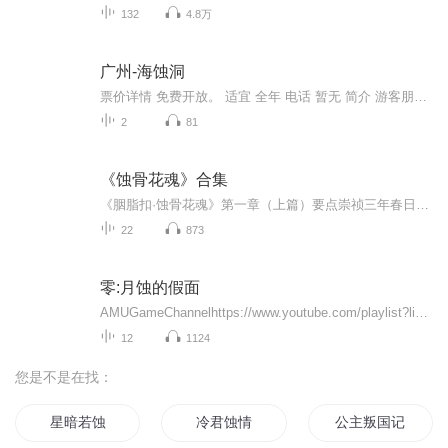
132
4.8万
广州-海蚀洞
票价详情 免费开放。 适宜 全年 电话 暂无 简介 游客朋友您好，您现在看到的就是增城海蚀洞。它原名石巷，这里是目前发现的中国大陆规模最大的海蚀洞遗址，也是广东地区发现的最深的海蚀洞，是广州地区沧海桑田巨变的重要物证。那么什么叫海蚀洞呢？据地理...
2
81
《蚀骨花魂》合集
《胭脂扣·蚀骨花魂》第一章（上篇）要点崇祯三年春日，山阴道上樱花纷飞，十六岁的沈文卿于树下铺纸研墨，以淡墨皴染江南山水，笔触间藏着对母亲的思念与少年难言的沉郁。骤逢失控马车疾驰而来，他果断出手，凭借外公所授驯马之法救下车内少女，虎口却被...
22
873
零:月蚀的假面
AMUGameChannelhttps://www.youtube.com/playlist?list=PLwFY2FRIQ7pfTZnc9JGse-pIdBlb7cB2r十年一度的胧月神乐典礼中，担任“容器”的护士因“绽放”而死亡，同时五名少女在观众群中遭遇神隐，她们是水无月流歌、麻生海咲、月森圆香、奈奈村十萌和筱宫鞠...
12
1124
您是不是在找：
星暗若蚀
冷君蚀情
公主叛国记