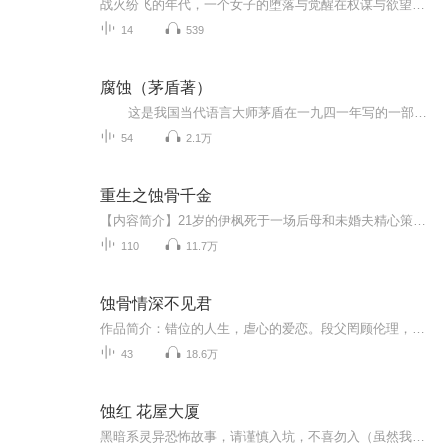
战火纷飞的年代，一个女子的堕落与觉醒在权谋与欲望的漩涡中，她如何坚守最后的人性之光？茅盾经典力作，揭示时代与人性的深刻寓言
14
539
腐蚀（茅盾著）
这是我国当代语言大师茅盾在一九四一年写的一部日记体长篇小说。作品通过主人翁赵惠明这个虽然聪明能干，然而虚荣心重，“不明大义”的年轻女性，陷入国民党特务组织以后的矛盾与斗争，以及她在斗争中的痛苦与挣扎，真实的暴露了那个时期国民党...
54
2.1万
重生之蚀骨千金
【内容简介】21岁的伊枫死于一场后母和未婚夫精心策划的车祸，随后家产被侵吞，爷爷被害死。自己也与青梅竹马的真正爱人擦身而过。一觉醒来，她却回到了四年前。命运将她送回一切变故和悲剧的起点，年轻女孩的眼里燃起复仇的火焰。——我不会放过你们。那...
110
11.7万
蚀骨情深不见君
作品简介：错位的人生，虐心的爱恋。段父罔顾伦理，只因受养女蛊惑？善良的段忍为何要忍受上天的不公，明明是段家大小姐却连连被掌掴、抛弃。是谁杀害了嘉树的父母，又是谁在大火之中救了弥留之际的他……
43
18.6万
蚀红 花屋大厦
黑暗系灵异恐怖故事，请谨慎入坑，不喜勿入（虽然我不知道自己能不能把恐怖氛围折腾出来吧 *o*）每天两集更新，由于小说无章节号，所以在播讲时不会自动添加，但会在标题中写明序号。PS：崽崽记忆错误，把这两个故事和另一个侦探故事记混了，这个故事不甜...