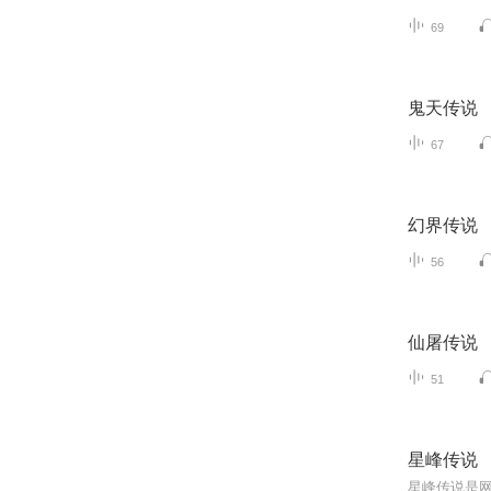
69
鬼天传说
67
幻界传说
56
仙屠传说
51
星峰传说