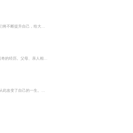
一部良心大作！内容精彩纷呈！绝对的经典作品给你，获奖作品，欢迎您的意见和建议，我们将不断提升自己，给大家呢带来更多优秀的作品。请大家多多支持，好听就请小伙伴一起来吧。只就是对我们最大的支持了。一部良心大作！内容精彩纷呈！绝对的经典作品给你，获奖作品，欢迎您的意见和建议，我们将不断提升自己，给大家呢带来更多优秀的作品。请大家多多支持，好听就请小伙伴一起来吧。只就是对我们最大的支持了。一部良心大作！内容精彩纷呈！绝对的经典作品给你，获奖作品，欢迎您的意见和建议，我们将不断提升自己...
海边长大，水性出奇的高寒，因为想挣500块钱，意外发现了一桩丑事，进而引发了一连串离奇的经历。父母、亲人相继葬身大海，只因一个恐怖的诅咒。神秘的科学大叔、奇怪的老村长、不争气的发小儿、还有诡异的宁宁~~~~~~胆大心细的他能否找出真相，破除诅咒呢...
上官秀机缘巧合得到上古禁武随机变，也无意中发现了家传禁武灵魄吞噬的正确修炼方式，从此改变了自己的一生。他千变万化，样貌如鬼；他来无影去无踪，形迹如鬼；他心思狡黠反复无常，性情如鬼；本书讲述一位普通青年如何从平凡走向不平凡、从低谷登上巅峰的热血争霸历程。