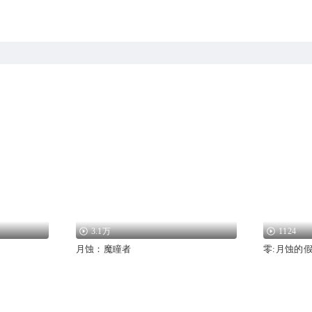
3.1万
1124
月蚀：魔瞳者
零:月蚀的