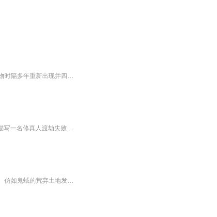
大家好！我是幽灵的魔法，再次开创一个新专辑《伪人传说》。这个专辑主要围绕可怕伪生物时隔多年重新出现并四处祸害苍生展开的。
星峰传说是网络作家我吃西红柿的网文“处女作”，是一本奇幻修真小说。 《星峰传说》主要描写一名修真人渡劫失败，却没有魂飞魄散，转世却进入凡人界，拥有着前世记忆，进入了青龙大陆四大世家之一的张氏世家，成为了张三公子，却被世家为了世家的利益逐出...
讲述了两晋南北朝，五胡乱华之际，在淮水和泗水之间，一大片暰横数百里、布满废墟荒村、仿如鬼蜮的荒弃土地发生的故事