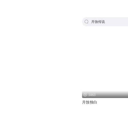
月蚀传说
1463
月蚀独白