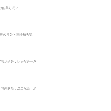
般的美好呢？
谨以此书，献给那些不为众人所理解的一少数,希望大家能够了解他们生命中的欢乐与辛酸，灵魂深处的黑暗和光明。 【题记】 我们不是神，所以我们无法选择自己的出生。 我们不是神，但我们可以选择如何活着，以及如何死去。 【阅读指南——请咬文嚼字确认以下事项后，再翻阅正文】 一、以下人群禁止阅读 1．18岁以下未成年； 2．有任何程度抑郁症、忧郁症患者； 3．以各类电影和现实中的杀人狂为偶像以及以成为杀手为梦想者； 4．抱着理想主义人生观者； 5．有暴力倾向者。 二、以下人群谨慎阅读 1．处于生存和情绪低谷者； 2．正在极度爱一个人，或恨一个人者； 3．心智不健全者，请在监护人或医师指导下阅读。 三．本书不是之处 1．本书不是一本善良的书； 2．本书不是一本快乐的书； 3．本书不是一本色情的书； 4．本书不是一本血腥的书； 5．本书不是一本暴力的书； 6. 本书不是一本恐怖的书； 7．本书不是一本正常的书。 越这样我越想看，你懂了没精髓？
由于贪图500块的好处，我居然意外撞见了自己表嫂和村长儿子王小海的丑事，而更令我没有想到的是，这居然是一系列诡异事件的导火索。 地处偏僻的海神寨，神秘的海神娘娘，神秘无比的表嫂，恐怖的血泉，这一切都让我迷茫恐惧，或简介：由于贪图500块的好处，...
由于贪图500块的好处，我居然意外撞见了自己表嫂和村长儿子王小海的丑事，而更令我没有想到的是，这居然是一系列诡异事件的导火索。 地处偏僻的海神寨，神秘的海神娘娘，神秘无比的表嫂，恐怖的血泉，这一切都让我迷茫恐惧，或许只有从一望无际的大海深处...