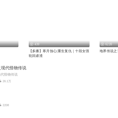
439
6220
【多播】寒月蚀心|重生复仇｜十段女强
地界传说之
轮回虐渣
之现代怪物传说
现代怪物传说
26.1万
2208