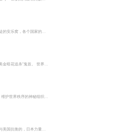
本书以五代十国作为背景，讲述了乱世之中，有一个边荒集，这里是商人的黄金窟，法外狂徒的安乐窝，各个国家的敏感地，各方势力的谈判桌和消息中心，英雄的聚集地。
一张鬼脸面具让世界黑白道两道谈之色变，世界排名第一的杀手组织《收割者》开出五千万美金暗花追杀“鬼首。 世界上不少隐世高手齐齐出现，顿时江湖上一片腥风血雨。 谁都想知道面具后隐藏着一张什么样的脸 传说他拥有神一样的力量 传说他冷酷无情 传说··...
在繁华都市的喧嚣背后，隐藏着无数不为人知的超自然秘密，而749局，正是守护这些秘密、维护世界秩序的神秘组织。 随着各类事件的调查深入，这些看似孤立的超自然事件，背后似乎都有着千丝万缕的联系，仿佛有一双无形的大手在暗中操控。而749局内部，也似...
其实主角的作为从一定程度上来说是抬高了日本国力，不过这是因为日本本身的国力是无法与美国抗衡的，日本力量大点举国东征才有意思，与美国死掐才有看头，才合理，结果嘛，作者就卖关子了！ 而利德国关系方面制定对苏作战，也是重头戏! 本书种种情节...