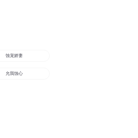
蚀宠娇妻
允我蚀心
叛神的梦蚀
双生蚀天
蚀客日记