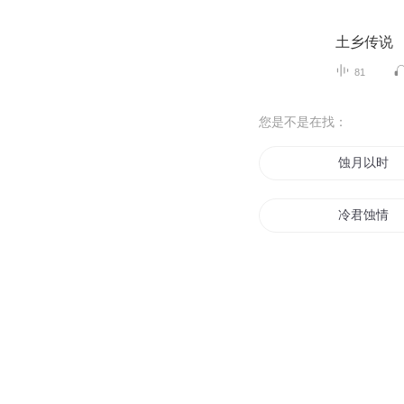
土乡传说
81
您是不是在找：
蚀月以时
冷君蚀情
月蚀剑神
天蚀星魂
重生之蚀骨