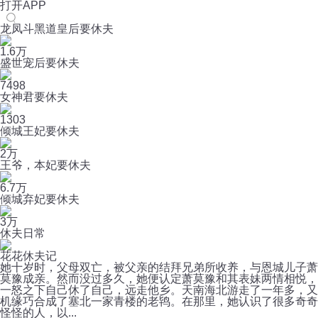
打开APP
龙凤斗黑道皇后要休夫
1.6万
盛世宠后要休夫
7498
女神君要休夫
1303
倾城王妃要休夫
2万
王爷，本妃要休夫
6.7万
倾城弃妃要休夫
3万
休夫日常
花花休夫记
她十岁时，父母双亡，被父亲的结拜兄弟所收养，与恩城儿子萧
莫豫成亲。然而没过多久，她便认定萧莫豫和其表妹两情相悦，
一怒之下自己休了自己，远走他乡。天南海北游走了一年多，又
机缘巧合成了塞北一家青楼的老鸨。在那里，她认识了很多奇奇
怪怪的人，以...