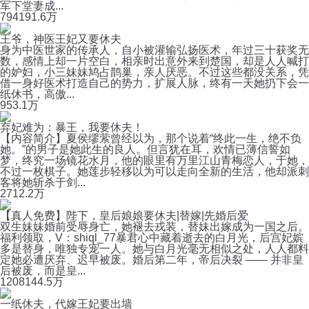
军下堂妻成...
794
191.6万
王爷，神医王妃又要休夫
身为中医世家的传承人，自小被灌输弘扬医术，年过三十获奖无
数，感情上却一片空白，相亲时出意外来到楚国，却是人人喊打
的妒妇，小三妹妹鸠占鹊巢，亲人厌恶。不过这些都没关系，凭
借一身好医术打造自己的势力，扩展人脉，终有一天她扔下会一
纸休书，高傲...
95
3.1万
弃妃难为：暴王，我要休夫！
【内容简介】夏侯缪萦曾经以为，那个说着“终此一生，绝不负
她。”的男子是她此生的良人。但言犹在耳，欢情已薄信誓如
梦，终究一场镜花水月，他的眼里有万里江山青梅恋人，于她，
不过一枚棋子。她莲步轻移以为可以走向全新的生活，他却派刺
客将她斩杀于剑...
271
2.2万
【真人免费】陛下，皇后娘娘要休夫|替嫁|先婚后爱
双生妹妹婚前受辱身亡，她褪去戎装，替妹出嫁成为一国之后。
福利领取，V：shiql_77暴君心中藏着逝去的白月光，后宫妃嫔
多是替身，唯独专宠一人。她与白月光毫无相似之处，人人都料
定她必遭厌弃、迟早被废。婚后第二年，帝后决裂 —— 并非皇
后被废，而是皇...
1208
144.5万
一纸休夫，代嫁王妃要出墙