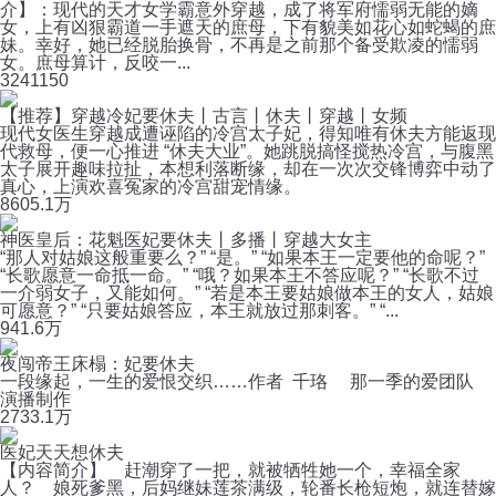
介】：现代的天才女学霸意外穿越，成了将军府懦弱无能的嫡
女，上有凶狠霸道一手遮天的庶母，下有貌美如花心如蛇蝎的庶
妹。幸好，她已经脱胎换骨，不再是之前那个备受欺凌的懦弱
女。庶母算计，反咬一...
324
1150
【推荐】穿越冷妃要休夫丨古言丨休夫丨穿越丨女频
现代女医生穿越成遭诬陷的冷宫太子妃，得知唯有休夫方能返现
代救母，便一心推进 “休夫大业”。她跳脱搞怪搅热冷宫，与腹黑
太子展开趣味拉扯，本想利落断缘，却在一次次交锋博弈中动了
真心，上演欢喜冤家的冷宫甜宠情缘。
860
5.1万
神医皇后：花魁医妃要休夫丨多播丨穿越大女主
“那人对姑娘这般重要么？” “是。” “如果本王一定要他的命呢？”
“长歌愿意一命抵一命。” “哦？如果本王不答应呢？” “长歌不过
一介弱女子，又能如何。” “若是本王要姑娘做本王的女人，姑娘
可愿意？” “只要姑娘答应，本王就放过那刺客。” “...
94
1.6万
夜闯帝王床榻：妃要休夫
一段缘起，一生的爱恨交织……作者 千珞 那一季的爱团队
演播制作
273
3.1万
医妃天天想休夫
【内容简介】 赶潮穿了一把，就被牺牲她一个，幸福全家
人？ 娘死爹黑，后妈继妹莲茶满级，轮番长枪短炮，就连替嫁