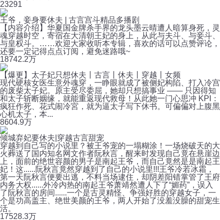
2
3291
王爷，妾身要休夫 | 古言宫斗精品多播剧
【内容介绍】华夏国金牌杀手界的龙头墨云晴遭人暗算身死，灵
魂穿越时空，寄宿在大清朝王妃的身上，从此与夫斗、与妾斗、
与皇权斗。……欢迎大家收听本专辑，喜欢的话可以点赞评论，
还要一定记得点点订阅，避免迷路哦~
187
42.2万
【爆更】太子妃只想休夫丨古言丨休夫丨穿越丨女频
现代硬核女医生意外魂穿，一睁眼就成了被侧妃构陷、打入冷宫
的废柴太子妃。原主受尽委屈，她却只想搞事业 —— 只因得知
和太子斩断姻缘，就能重返现代救母！从此她一门心思冲 KPI：
疯狂作死、花式闹冷宮，就为逼太子写下休书。可偏偏对上腹黑
心机太子，本...
860
4.9万
倾城弃妃要休夫|穿越古言甜宠
穿越到自己写的小说里？被王爷宠的一塌糊涂！一场烧破天的大
火葬送了国内知名网文作者阮秋言，醒来时发现自己竟在悬崖边
上，面前的绝世容颜的男子是南起王爷，而自己竟然是是南起王
妃！这......阮秋言竟然穿越到了自己的小说里!!!王爷冷若冰霜，
第一天阮秋言便要出逃，不料当场逮住，却阴差阳错掌管了王府
内务大权......外冷内热的南起王爷萧靖然遭人下了“媚药”，误入
了阮秋言的房间......一个是古灵精怪、争强好胜的穿越女子，一
个是功高盖主、绝世美颜的王爷，两人开始了没羞没臊的甜宠生
活。
175
28.3万