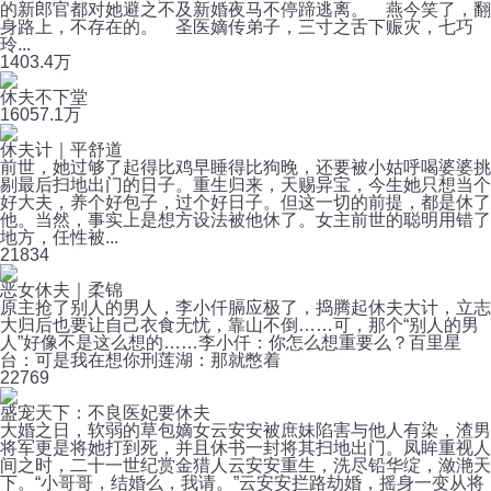
的新郎官都对她避之不及新婚夜马不停蹄逃离。 燕今笑了，翻
身路上，不存在的。 圣医嫡传弟子，三寸之舌下赈灾，七巧
玲...
140
3.4万
休夫不下堂
160
57.1万
休夫计｜平舒道
前世，她过够了起得比鸡早睡得比狗晚，还要被小姑呼喝婆婆挑
剔最后扫地出门的日子。重生归来，天赐异宝，今生她只想当个
好大夫，养个好包子，过个好日子。但这一切的前提，都是休了
他。当然，事实上是想方设法被他休了。女主前世的聪明用错了
地方，任性被...
21
834
恶女休夫｜柔锦
原主抢了别人的男人，李小仟膈应极了，捣腾起休夫大计，立志
大归后也要让自己衣食无忧，靠山不倒……可，那个“别人的男
人”好像不是这么想的……李小仟：你怎么想重要么？百里星
台：可是我在想你刑莲湖：那就憋着
22
769
盛宠天下：不良医妃要休夫
大婚之日，软弱的草包嫡女云安安被庶妹陷害与他人有染，渣男
将军更是将她打到死，并且休书一封将其扫地出门。凤眸重视人
间之时，二十一世纪赏金猎人云安安重生，洗尽铅华绽，潋滟天
下。“小哥哥，结婚么，我请。”云安安拦路劫婚，摇身一变从将