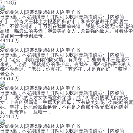
71
4.8万
爱妃要休夫|逆袭&穿越&休夫|AI电子书
日更5集，不定期爆更！订阅可以收到更新提醒哦~【内容简
介】：传奇兵王林尘为报恩回归都市，和美女总裁开启同居生
活，不管你是谁，千万别在我面前装逼，我是你永远无法攀越的
高峰。喝最烈的美酒，泡最美的女人，杀最强的敌人。且看林尘
是如何一步步创造奇...
444
1.6万
爱妃要休夫|逆袭&穿越&休夫|AI电子书
日更5集，不定期爆更！订阅可以收到更新提醒哦~【内容简
介】“老公，我就是你的防火墙。有我在，那些病毒小三是进不
来的。”“老婆，我就是你的保护伞。有我在，那些想伤害你的人
都不会得逞。”“老公，你真好。”“老婆好，才是真的好。”“哎呦，
老公不...
445
1.6万
爱妃要休夫|逆袭&穿越&休夫|AI电子书
日更5集，不定期爆更！订阅可以收到更新提醒哦~【内容简
介】：现代的天才女学霸意外穿越，成了将军府懦弱无能的嫡
女，上有凶狠霸道一手遮天的庶母，下有貌美如花心如蛇蝎的庶
妹。幸好，她已经脱胎换骨，不再是之前那个备受欺凌的懦弱
女。庶母算计，反咬一...
324
1.1万
爱妃要休夫|逆袭&穿越&休夫|AI电子书
日更5集，不定期爆更！订阅可以收到更新提醒哦~【内容简