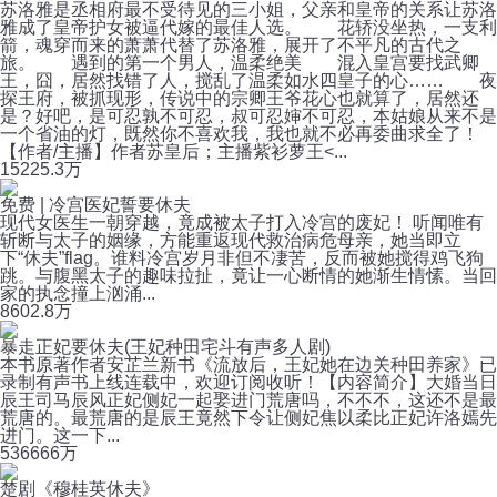
苏洛雅是丞相府最不受待见的三小姐，父亲和皇帝的关系让苏洛
雅成了皇帝护女被逼代嫁的最佳人选。 花轿没坐热，一支利
箭，魂穿而来的萧萧代替了苏洛雅，展开了不平凡的古代之
旅。 遇到的第一个男人，温柔绝美 混入皇宫要找武卿
王，囧，居然找错了人，搅乱了温柔如水四皇子的心…… 夜
探王府，被抓现形，传说中的宗卿王爷花心也就算了，居然还
是？好吧，是可忍孰不可忍，叔可忍婶不可忍，本姑娘从来不是
一个省油的灯，既然你不喜欢我，我也就不必再委曲求全了！
【作者/主播】作者苏皇后；主播紫衫萝王<...
152
25.3万
免费 | 冷宫医妃誓要休夫
现代女医生一朝穿越，竟成被太子打入冷宫的废妃！ 听闻唯有
斩断与太子的姻缘，方能重返现代救治病危母亲，她当即立
下“休夫”flag。谁料冷宫岁月非但不凄苦，反而被她搅得鸡飞狗
跳。与腹黑太子的趣味拉扯，竟让一心断情的她渐生情愫。当回
家的执念撞上汹涌...
860
2.8万
暴走正妃要休夫(王妃种田宅斗有声多人剧)
本书原著作者安芷兰新书《流放后，王妃她在边关种田养家》已
录制有声书上线连载中，欢迎订阅收听！【内容简介】大婚当日
辰王司马辰风正妃侧妃一起娶进门荒唐吗，不不不，这还不是最
荒唐的。最荒唐的是辰王竟然下令让侧妃焦以柔比正妃许洛嫣先
进门。这一下...
536
666万
楚剧《穆桂英休夫》