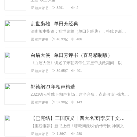
3291
2
相声评书
乱世枭雄 | 单田芳经典
清晰版本指路：乱世枭雄（单田芳经典），持续更新中《乱世枭雄》讲的是东北王张作霖和其子少帅张学良的传奇故事，是著名评书艺术家单田芳先生根据大量的历史材料和广为流传...
40.93亿
486
相声评书
白眉大侠 | 单田芳评书（喜马精制版）
《白眉大侠》讲述了宋朝四帝仁宗皇帝执政期间，以徐良、白云瑞为书胆，包括七侠、大五义、小五义、小七杰等众开封府校尉，在八王赵德芳、包拯、颜查散等清官的支持下，为保...
39.65亿
401
相声评书
郭德纲21年相声精选
2023德云社线下相声专场，超全合集，点击收听~张九龄2023年线下专场，全新上线~孟鹤堂2023年线下专场，爆笑收听~高峰栾云平2023年线下专场，超新首发~...
37.90亿
143
相声评书
【已完结】三国演义｜四大名著|李庆丰文化评书
【重磅推荐】新书上线！哪吒|电影外的传奇|封神演义封神榜精华|李庆丰评书快来点击收听吧~【精品推荐】续西游记（李庆丰文化评书）明朝那些事儿（李庆丰文化评书）...
1.36亿
280
相声评书