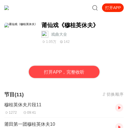
打开APP
莆仙戏《穆桂英休夫》
戏曲大全
1.05万
142
打
开
A
P
P，完整收听
节目(11)
切换顺序
穆桂英休夫片段11
1272
09:41
莆田第一团穆桂英休夫10