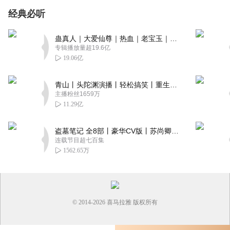
经典必听
蛊真人｜大爱仙尊｜热血｜老宝玉｜多人VIP免费有声剧
专辑播放量超19.6亿
19.06亿
青山丨头陀渊演播丨轻松搞笑丨重生穿越丨古代权谋丨VIP免费 | 多人有声剧
主播粉丝1659万
11.29亿
盗墓笔记 全8部丨豪华CV版丨苏尚卿&边江 领衔 多人有声剧丨冠声文化丨南派三叔
连载节目超七百集
1562.65万
© 2014-
2026
喜马拉雅 版权所有