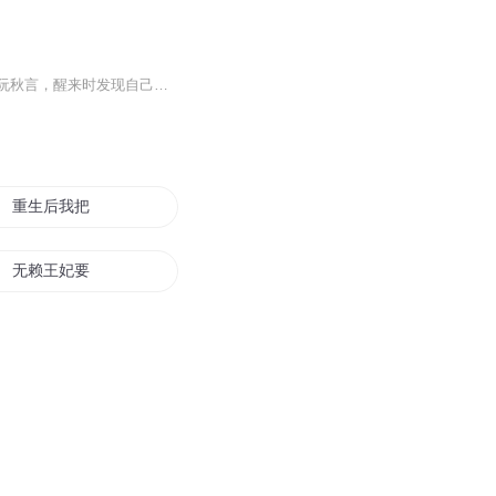
穿越到自己写的小说里？被王爷宠的一塌糊涂！一场烧破天的大火葬送了国内知名网文作者阮秋言，醒来时发现自己竟在悬崖边上，面前的绝世容颜的男子是南起王爷，而自己竟然是是南起王妃！这......阮秋言竟然穿越到了自己的小说里!!!王爷冷若冰霜，第一天阮秋言便要出逃，不料当场逮住，却阴差阳错掌管了王府内务大权......外冷内热的南起王爷萧靖然遭人下了“媚药”，误入了阮秋言的房间......一个是古灵精怪、争强好胜的穿越女子，一个是功高盖主、绝世美颜的王爷，两人开始了没羞没臊的甜宠生活。
重生后我把夫君休了
无赖王妃要休夫
重生之嫡妃要休夫
美人休妻夫人有家归不得
霸宠嫡妻听说娘子要休夫