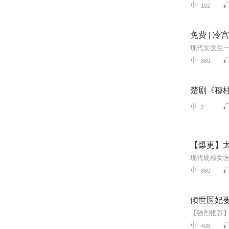
152
免费 | 
860
楚剧《穆
2
【爆更】
860
倾世医妃
408