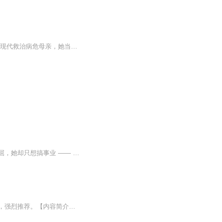
现代女医生一朝穿越，竟成被太子打入冷宫的废妃！ 听闻唯有斩断与太子的姻缘，方能重返现代救治病危母亲，她当即立下“休夫”flag。谁料冷宫岁月非但不凄苦，反而被她搅得鸡飞狗跳。与腹黑太子的趣味拉扯，竟让一心断情的她渐生情愫。当回家的执念撞上汹涌...
现代硬核女医生意外魂穿，一睁眼就成了被侧妃构陷、打入冷宫的废柴太子妃。原主受尽委屈，她却只想搞事业 —— 只因得知和太子斩断姻缘，就能重返现代救母！从此她一门心思冲 KPI：疯狂作死、花式闹冷宮，就为逼太子写下休书。可偏偏对上腹黑心机太子，本...
【强烈推荐】全网爆红穿越有声小说，持久性畅销不衰，情节跌宕起伏，语言不失幽默风趣，强烈推荐。【内容简介】本是一名有大好前途的脑外科医生，她坚贞保守，视节操为生命。但是上天跟她开了一个大大的玩笑，竟让她穿越到一位王爷的床上，糊糊涂涂就跟人...