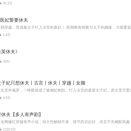
25.3万
冷宫医妃誓要休夫
2.8万
桂英休夫》
3291
太子妃只想休夫丨古言丨休夫丨穿越丨女频
4.8万
要休夫【多人有声剧】
1216.5万