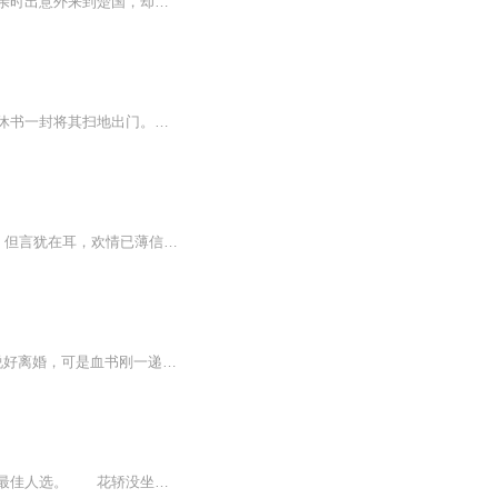
身为中医世家的传承人，自小被灌输弘扬医术，年过三十获奖无数，感情上却一片空白，相亲时出意外来到楚国，却是人人喊打的妒妇，小三妹妹鸠占鹊巢，亲人厌恶。不过这些都没关系，凭借一身好医术打造自己的势力，扩展人脉，终有一天她扔下会一纸休书，高傲...
大婚之日，软弱的草包嫡女云安安被庶妹陷害与他人有染，渣男将军更是将她打到死，并且休书一封将其扫地出门。凤眸重视人间之时，二十一世纪赏金猎人云安安重生，洗尽铅华绽，潋滟天下。“小哥哥，结婚么，我请。”云安安拦路劫婚，摇身一变从将军下堂妻成...
【内容简介】夏侯缪萦曾经以为，那个说着“终此一生，绝不负她。”的男子是她此生的良人。但言犹在耳，欢情已薄信誓如梦，终究一场镜花水月，他的眼里有万里江山青梅恋人，于她，不过一枚棋子。她莲步轻移以为可以走向全新的生活，他却派刺客将她斩杀于剑...
【简介】 前一世的苏可晨因为抗婚被父亲逼死，重活一世，竟然被直接送上了花轿....原本说好离婚，可是血书刚一递出，倾国倾城的夫君，在他的深宫大院内被人用炸药炸了一个窟窿！阴差阳错，前一世身为特种军医的她救了太子，从此太子就黏上了他。苏可晨依...
苏洛雅是丞相府最不受待见的三小姐，父亲和皇帝的关系让苏洛雅成了皇帝护女被逼代嫁的最佳人选。 花轿没坐热，一支利箭，魂穿而来的萧萧代替了苏洛雅，展开了不平凡的古代之旅。 遇到的第一个男人，温柔绝美 混入皇宫要找武卿王，囧，居然找错了人，搅乱了温柔如水四皇子的心…… 夜探王府，被抓现形，传说中的宗卿王爷花心也就算了，居然还是？好吧，是可忍孰不可忍，叔可忍婶不可忍，本姑娘从来不是一个省油的灯，既然你不喜欢我，我也就不必再委曲求全了！【作者/主播】作者苏皇后；主播紫衫萝王<...