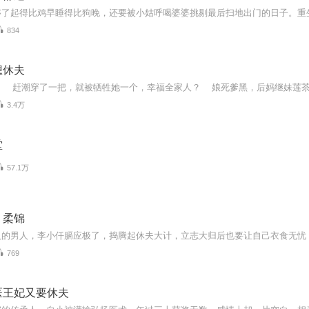
834
想休夫
3.4万
堂
57.1万
｜柔锦
769
医王妃又要休夫