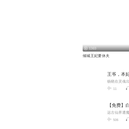
1303
倾城王妃要休夫
王爷，本
11
【免费】白
506