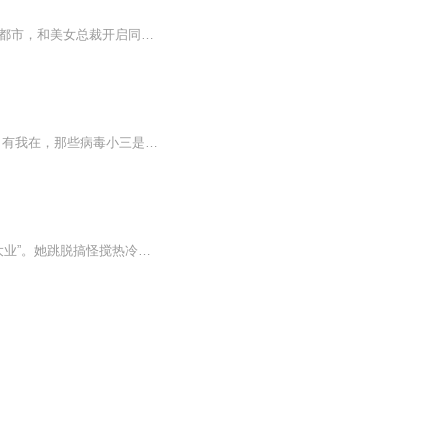
日更5集，不定期爆更！订阅可以收到更新提醒哦~【内容简介】：传奇兵王林尘为报恩回归都市，和美女总裁开启同居生活，不管你是谁，千万别在我面前装逼，我是你永远无法攀越的高峰。喝最烈的美酒，泡最美的女人，杀最强的敌人。且看林尘是如何一步步创造奇...
日更5集，不定期爆更！订阅可以收到更新提醒哦~【内容简介】“老公，我就是你的防火墙。有我在，那些病毒小三是进不来的。”“老婆，我就是你的保护伞。有我在，那些想伤害你的人都不会得逞。”“老公，你真好。”“老婆好，才是真的好。”“哎呦，老公不...
现代女医生穿越成遭诬陷的冷宫太子妃，得知唯有休夫方能返现代救母，便一心推进 “休夫大业”。她跳脱搞怪搅热冷宫，与腹黑太子展开趣味拉扯，本想利落断缘，却在一次次交锋博弈中动了真心，上演欢喜冤家的冷宫甜宠情缘。