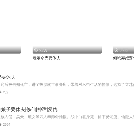
5.2万
6.7万
老娘今天要休夫
倾城弃妃要
妃要休夫
2万
娘子要休夫|修仙|神话|复仇
2564