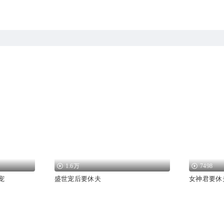
1.6万
7498
宠
盛世宠后要休夫
女神君要休