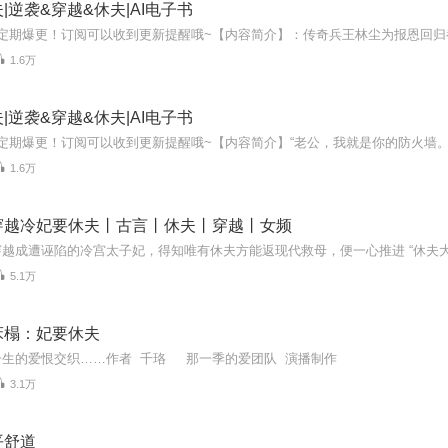
|逆袭&穿越&休夫|AI电子书
1.6万
|逆袭&穿越&休夫|AI电子书
1.6万
穿越冷妃要休夫丨古言丨休夫丨穿越丨女频
5.1万
床榻：妃要休夫
一生的爱恨交织……作者 千珞 那一季的爱团队 演播制作
3.1万
平舒道