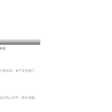
休夫
杨晓在灵魂出窍后被告知死亡，进了投胎转世事务所，带着对米虫生活的憧憬，选择了穿越代替投胎。★可是穿越了之后才发现，现实跟她的美好愿望差了十万八千里。比方她想做“王妃”，却是一个被丈夫扔进后院不闻不问的“闲凉”王妃；她希望“貌美如花人见人...
远古仙界遭魔族入侵，昊天、曦女等四人奉师命驰援。战中白羲身死，留下灵蛇蛋。仙魔大战后四人封帝，曦女觊觎灵蛇蛋，昊天竭力守护。此后他们又将有何故事？