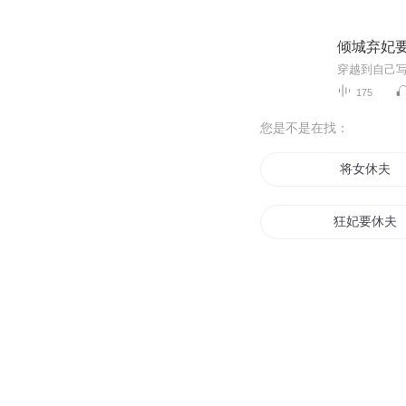
倾城弃妃要
175
您是不是在找：
将女休夫
狂妃要休夫
帝皇为上冷
丞相娘亲休
倾城娘子休