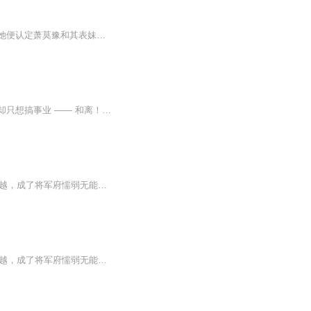
她十岁时，父母双亡，被父亲的结拜兄弟所收养，与恩城儿子萧莫豫成亲。然而没过多久，她便认定萧莫豫和其表妹两情相悦，一怒之下自己休了自己，远走他乡。天南海北游走了一年多，又机缘巧合成了塞北一家青楼的老鸨。在那里，她认识了很多奇奇怪怪的人，以...
一朝穿越，现代医生成冷宫弃妃，还附赠恶毒侧妃、冷漠太子套餐。别人冷宫凄凄惨惨，她却只想搞事业 —— 和离！休夫！回家救妈！谁知腹黑太子偏偏不放手，对这个画风清奇、一心想跑的太子妃越看越上心。欢喜冤家在线拉扯，弃妃变宠妃，冷宫变婚房，先虐后...
日更5集，不定期爆更！订阅可以收到更新提醒哦~【内容简介】：现代的天才女学霸意外穿越，成了将军府懦弱无能的嫡女，上有凶狠霸道一手遮天的庶母，下有貌美如花心如蛇蝎的庶妹。幸好，她已经脱胎换骨，不再是之前那个备受欺凌的懦弱女。庶母算计，反咬一...
日更5集，不定期爆更！订阅可以收到更新提醒哦~【内容简介】：现代的天才女学霸意外穿越，成了将军府懦弱无能的嫡女，上有凶狠霸道一手遮天的庶母，下有貌美如花心如蛇蝎的庶妹。幸好，她已经脱胎换骨，不再是之前那个备受欺凌的懦弱女。庶母算计，反咬一...