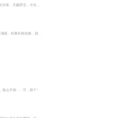
前世，她过够了起得比鸡早睡得比狗晚，还要被小姑呼喝婆婆挑剔最后扫地出门的日子。重生归来，天赐异宝，今生她只想当个好大夫，养个好包子，过个好日子。但这一切的前提，都是休了他。当然，事实上是想方设法被他休了。女主前世的聪明用错了地方，任性被...
【内容简介】 赶潮穿了一把，就被牺牲她一个，幸福全家人？ 娘死爹黑，后妈继妹莲茶满级，轮番长枪短炮，就连替嫁的新郎官都对她避之不及新婚夜马不停蹄逃离。 燕今笑了，翻身路上，不存在的。 圣医嫡传弟子，三寸之舌下赈灾，七巧玲...
原主抢了别人的男人，李小仟膈应极了，捣腾起休夫大计，立志大归后也要让自己衣食无忧，靠山不倒……可，那个“别人的男人”好像不是这么想的……李小仟：你怎么想重要么？百里星台：可是我在想你刑莲湖：那就憋着