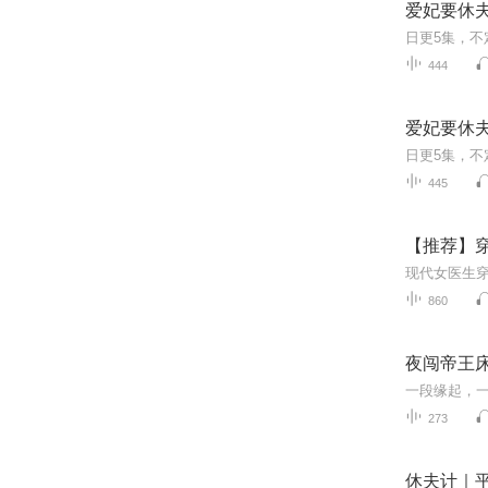
爱妃要休夫
444
爱妃要休夫
445
【推荐】
860
夜闯帝王
一段缘起，
273
休夫计｜