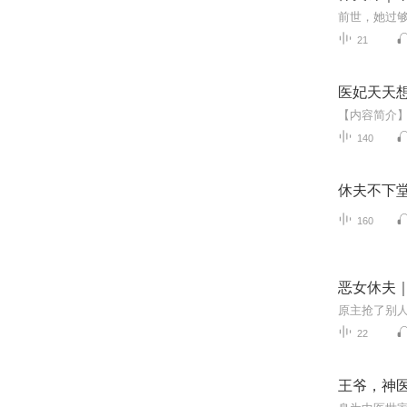
21
医妃天天
140
休夫不下
160
恶女休夫
22
王爷，神