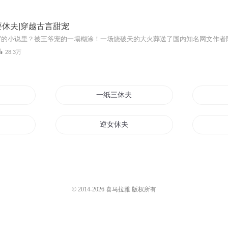
休夫|穿越古言甜宠
28.3万
一纸三休夫
逆女休夫
妃要休夫
养匪为妻娘子又休夫
妖夫
郡主大人要休夫
© 2014-
2026
喜马拉雅 版权所有
要逃
替身王妃要休夫