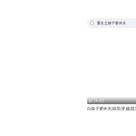
重生之娘子要休夫
14.4万
白娘子要休夫|搞笑|穿越|甜