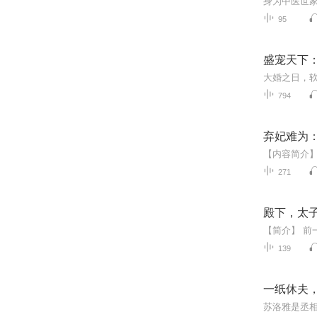
95
盛宠天下
794
弃妃难为
271
殿下，太子
139
一纸休夫