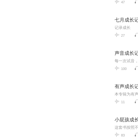
47
七月成长
记录成长
27
声音成长
每一次试音
100
有声成长
11
小屁孩成
83