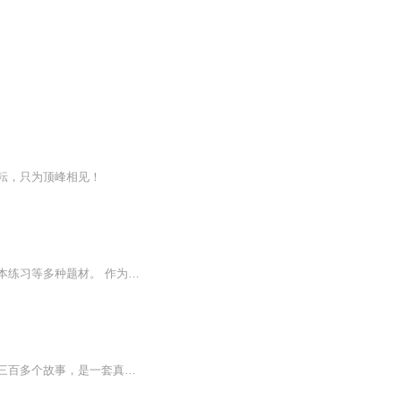
耘，只为顶峰相见！
本专辑为有声书演播专业学习期间的作业合集，涵盖了新闻播读、散文朗诵、角色演播、剧本练习等多种题材。 作为一名新人网文有声主播，这里记录了我在吐字归音、情感表达、角色塑造上的每一次尝试与突破。 既是个人成长的存档，也希望能为同为播音主持、有...
这套书按照不同的主题，选取了简洁、生动、有趣的童话故事、寓言故事、名人励志故事等三百多个故事，是一套真正的“故事驱动改变”“阅读抚慰心灵”的儿童美德教育“小百科”。