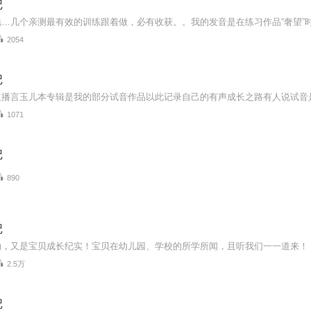
记
2054
记
1071
记
890
记
动，又是宝贝成长纪实！宝贝在幼儿园、学校的所学所闻，且听我们一一道来！
2.5万
记