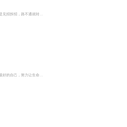
没有谁可以回到过去，但谁都可以从现在开始；万事尽心尽力，积极是为了生活，生活不过是见招拆招，路不通就转弯，心不悦就看淡。。。所有籍籍无名的日子里，我从未看轻自己半分；与事与人做到仁至义尽就好，真诚如果开不了花，那就让它长满荆棘吧！
这是一个丰富多彩的世界，我们的人生也一样。每个人的人生都是不同的，所以，我们要做最好的自己，努力让生命发出光彩。每件事物在这个世界上都有它的位置，人，也是如此。也许你的外表并不出众，也许你没有敏捷的头脑，也许你没有惊人的智慧；但是，你依...