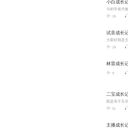
小白成长
29
试音成长
18
林雷成长
9
二宝成长
既是亲子互
51
主播成长