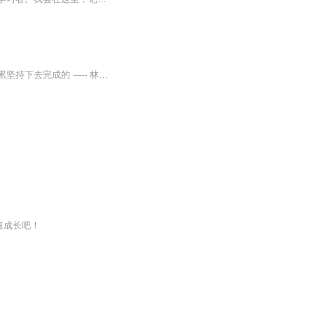
学习，不是在死记硬背中学会的，而是找方法，用自己的自律、行动力和信心，通过日积月累坚持下去完成的 ----- 林芃甬
速成长吧！