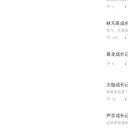
2
林芃甬成
126
暴龙成长
6
大咖成长
争取全五星！
22
声音成长
记录声音成