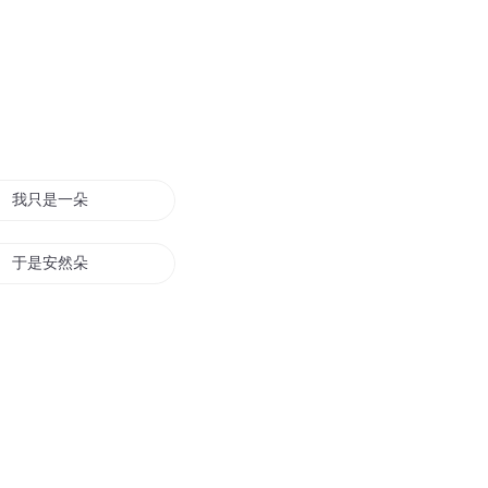
我只是一朵云
于是安然朵朵花开
一朵白花
悍后秦朵朵
我可是你手中那朵鲜花