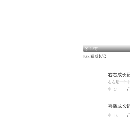
2.8万
Kiki猫成长记
右右成长
14
喜播成长
16