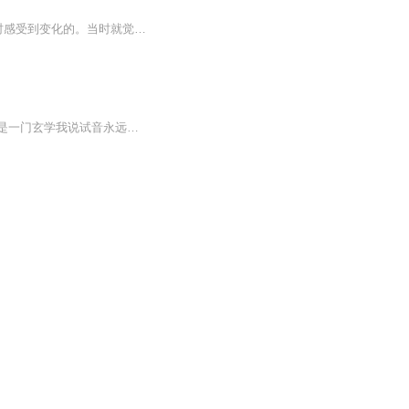
与初学者共勉…几个亲测最有效的训练跟着做，必有收获。。我的发音是在练习作品“奢望”时感受到变化的。当时就觉得口腔很空旷，发音很舒服，没有那种嗓子干巴巴的感觉了。。欢迎订阅，跟着有针对性练起来！!
大家好我是主播言玉儿本专辑是我的部分试音作品以此记录自己的有声成长之路有人说试音是一门玄学我说试音永远是一门遗憾的艺术