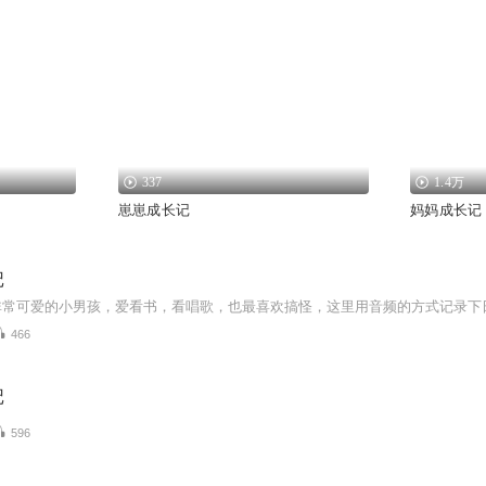
337
1.4万
崽崽成长记
妈妈成长记
记
466
记
596