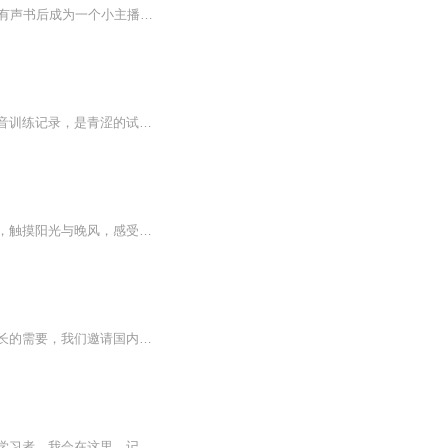
在喜马拉雅攀登计划学习的第83天，从一个对有声行业一无所知的小白，到中了人生第一本有声书后成为一个小主播，心中充满着感激与喜悦，这是毕业前给老师、也给自己的一个礼物，希望与您分享这份喜悦。2023年5月25开日始进入喜马拉雅攀登计划精英班学习；7...
《声音成长记》，一场用声波镌刻成长印记的温柔之旅。在这里收录的全部是踏浪逐声的声音训练记录，是青涩的试探，是哽咽的真实，是灵魂的共鸣；它藏着与世界对话的轨迹，从笨拙的口型矫正到自如的情感流淌，从模仿到独创，每一步都是生命的低语与呐喊。专...
我是渔儿奶奶，在这里陪着一岁的小雅雅，一点点认识世间万物。看春风发芽，听鸟儿歌唱，触摸阳光与晚风，感受人间温柔。没有复杂的说教，只有慢慢的陪伴，适合宝宝静心聆听、睡前哄睡，陪着小雅雅一天天长大，也陪着每一个小宝贝甜甜入梦。
孩子在成长的过程中，需要不断学习各方面的知识，以使得自己得到进步。为了满足孩子成长的需要，我们邀请国内请多儿童教育专家和文学工作者一同编写了这套《学霸成长记》本套书是开启孩子心灵成长的故事集合，全套共十个章节，分别从儿童成长的不同方面，...
欢迎来到我的「小白成长记」。这里没有大神，只有一个和你一样，对有声演播充满热爱的学习者。我会在这里，记录下我从 0 到 1 的每一次发声、每一点进步。这不仅是我的成长轨迹，更是想邀请你，一起见证我们用声音编织梦想的过程。让我们在有声的世界里，...