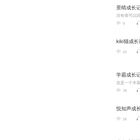
景晴成长
9
kiki猫成
10
学霸成长
78
悦知声成
16