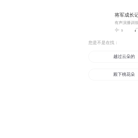
将军成长
有声演播训
9
您是不是在找：
越过云朵的
殿下桃花朵
心的花朵
将军桃花朵
开运桃花朵