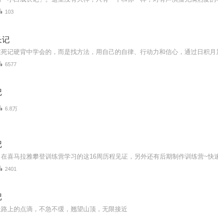
103
长记
6577
记
6.8万
记
在喜马拉雅攀登训练营学习的这16周历程见证，另外还有后期制作训练营~快
2401
记
长路上的点滴，不急不缓，翘望山顶，无限接近