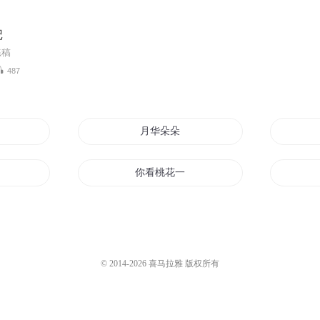
记
练稿
487
微笑
月华朵朵
朵开
你看桃花一朵朵
桃花朵朵等你归
朵开
郎君朵朵开
© 2014-
2026
喜马拉雅 版权所有
朵开
穿越兽世之桃花朵朵开