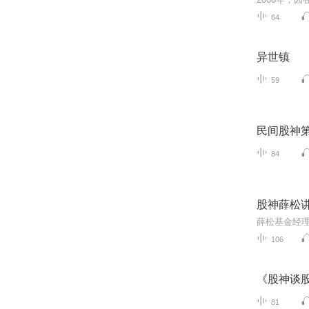
64
异世镇
59
民间股神第
84
股神薛松
106
《股神谈
81