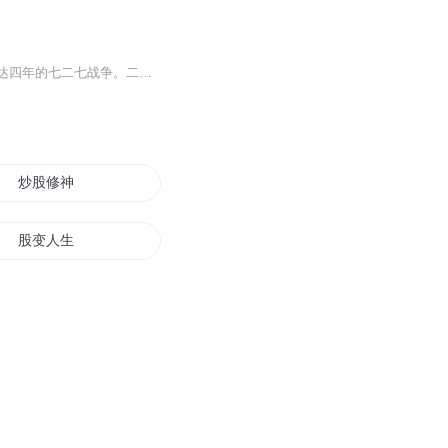
【内容简介】二零二零年七月二十七日，塞万唯尔共和国正式向赛亚克里尔国宣战，开启长达四年的七二七战争。二零二四年三月十四日，赛亚克里尔国军队攻陷塞万唯尔共和国首都──艾札拉市，十八日塞万唯尔共和国宣布投降，战争结束。同年七月九日，两国在塞...
炒股修神
股变人生
小人物的股海人生
股神时代
股市记事