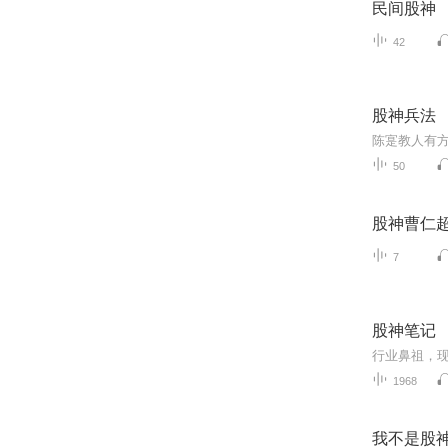
民间股神
42
股神兵法
陈寔教人有
50
股神曹仁
7
股神笔记
行业鼻祖，
1968
我不是股