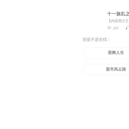
十一族乱之
237
您是不是在找：
股舞人生
股市风云路
股海游龙
是谁说的风
股神成长日