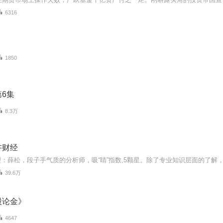
6316
1850
6集
8.3万
讲财经
39.6万
股论金》
4647