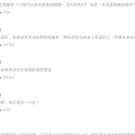
7038
特
137.8万
特
认知格局信念价值观的成型塑造
403.8万
特
理财，每天进步一小步！
4.8万