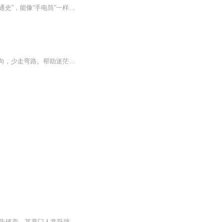
日更5集，不定期爆更！订阅可以收到更新提醒哦~ 【内容简介】 这是一本浅显易懂的股市“通史”，能像“手电筒”一样在黑夜给你光明，集技术分析、经济分析、社会分析、人物心理分析为一体，将高深莫测的经济学投资学理论，点化为人人都能读得懂、记得...
致力于为青年成长，发展提供专业的帮助和服务。帮助在职业旅途上前进的人，把握未来动向，少走弯路。帮助迷茫困惑的求职青年认清行业发展趋势，避免入错行。帮助稀里糊涂入行的青年找准自身定位，规划发展路径。当然，帮助的 前提是：您选择过 积极主动...
2008年，因在期货市场上操作失败，广跃基金千亿资产付之一炬。刚崭露头角的投资帝国宣告破产，其掌门人常跃跳海自杀，重生于十年前。是年，索罗斯狙击香港，乘兴而来，败兴而去；国内股市方兴未艾，四月，首家ST股票登上历史舞台；六月，沪指上行至高点142...