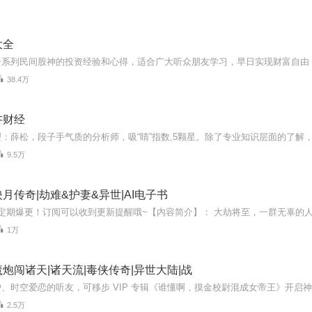
大全
一系列民间股神的投资经验和心得，适合广大听众朋友学习，早日实现财富自由
38.4万
讲财经
9.5万
月传奇|劫难&护妻&异世|AI电子书
1万
炮闯诸天|诸天流|毒侠传奇|异世大陆|战
2.5万