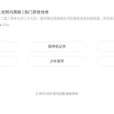
光明与黑暗 | 热门异世传奇
3713
股神笔记本
少年股帝
股霸仙都
雨同股
炒股日记
© 2014-
2026
喜马拉雅 版权所有
记
股掌之上