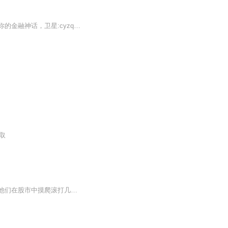
二十一世纪的中国，是一个腾飞的中国，荡平倭寇，扫平华尔街，扬我中华！创造一个属于你的金融神话，卫星:cyzq318 ...
取
投资者进入股市之前应该认真的学习前人的经验和告诫。本书提示的民间股神的投资经验是他们在股市中摸爬滚打几十年，花费了无数的金钱验证出来的，非常值得后来人借鉴每一个股民必须明白，在股市中赚钱有大势的因素，但更重要的是股民本身的素质，这既包括...