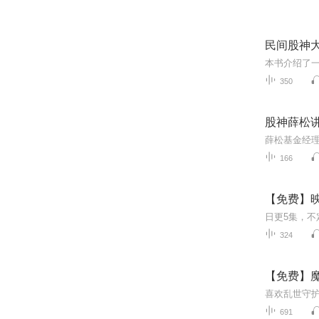
民间股神
本书介绍了
350
股神薛松
166
【免费】映
324
【免费】魔
691