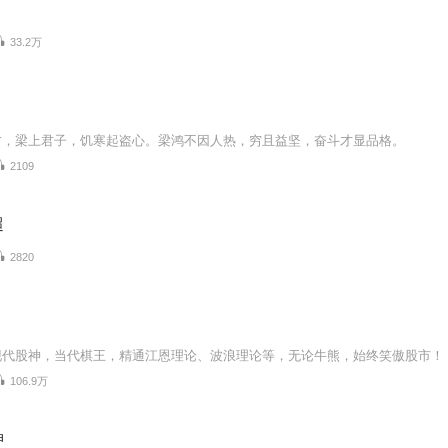
33.2万
方，梁上君子，饥寒起盗心。梁鸿不因人热，穷且益坚，奋斗才显品格。
2109
超
2820
现代股神，当代棋王，精通江恩理论、波浪理论等，无论牛熊，始终笑傲股市！
106.9万
神