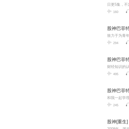
160
股神巴菲
294
股神巴菲
财经知识的
495
股神巴菲
和我一起学
245
股神[重生]