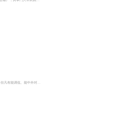
薛松基金经理：薛松，段子手气质的分析师，吸“睛”指数,5颗星。除了专业知识层面的了解，但凡有能调侃、能中外对比、敢于揭马甲的达人，都能被...