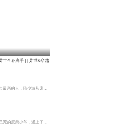
世全职高手 | | 异世&穿越
【内容简介】穿越后，成为已死的废柴少爷，遇上了神秘老者南叔。为亲情，为红颜，为身边最亲的人，陆少游从废柴一步步踏上强者之路。强者之路，一路荆棘遍布，却也阻挡不住一颗强者之心。醉卧美人膝，醒掌天下权，传言武道巅峰，灵道极致，便能踏碎虚空。...
废物逆袭文代表作之一，灵武双修独霸异界，爽文要素应有尽有【内容简介】穿越后，成为已死的废柴少爷，遇上了神秘老者南叔。为亲情，为红颜，为身边最亲的人，陆少游从废柴一步步踏上强者之路。强者之路，一路荆棘遍布，却也阻挡不住一颗强者之心。醉卧美...