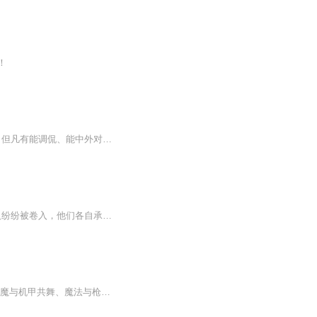
！
薛松基金经理：薛松，段子手气质的分析师，吸“睛”指数,5颗星。除了专业知识层面的了解，但凡有能调侃、能中外对比、敢于揭马甲的达人，都能被...
日更5集，不定期爆更！订阅可以收到更新提醒哦~【内容简介】： 大劫将至，一群无辜的人纷纷被卷入，他们各自承担着自己的责任，力图力挽狂澜。到最后，却发现自始至终都逃不过命运的捉弄。幕后之手另有其人，隐藏着更深的阴谋和许多不为人知的秘密。【作者...
喜欢乱世守护、时空爱恋的听友，可移步 VIP 专辑《谁懂啊，摸金校尉混成女帝王》开启神魔与机甲共舞、魔法与枪炮交织的热血异世征途！无拘设定，不困套路，从五毒教毒侠起步，踏遍笑傲、神雕等经典武侠江湖，再闯自建武境、横跨星际星宇，连通人界与仙界。...