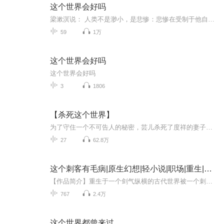
这个世界会好吗
梁漱溟说： 人类不是渺小，是悲惨：悲惨在受制于他自己(制与受制是一)。渺小是最错误的见解。几时你超脱了自私，几时你超脱了渺小。不可战胜的是谁?是生命。被战胜的是什么？是物质。生命是心，是心表见在物上的，是心物之争。历史(宇宙史)一直是心对物之...
59
1万
这个世界会好吗
这个世界会好吗
3
1806
【杀死这个世界】
为了守住一个不可告人的秘密，芸儿杀死了度祥的妻子，然而就在她与事先合谋的不在场证人小亮联系时，诡异的事情出现了，她只能依据命运的安排，一步一步往下走……外表懦弱闷骚的冷血犯罪专家度祥在给学生上课时完美地杀死了那名学生，他利用了警察绝不可...
27
62.8万
这个刺客有毛病|原生幻想|轻小说|职场|重生|AI专辑
【作品简介】重生于一个剑气纵横的古代世界被一个刺客老师收养，方别惊讶发现，这个世界的武学比自己想象中更加的繁荣昌盛。上至达官贵族，下至布衣江湖，均有习武傍身。为了不成为别人信手抓来练功的药渣，方别苦心习武，点穴轻功机关术，掌法剑法练气法...
767
2.4万
这个世界都曾来过