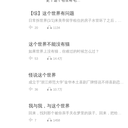
更丨这个苍生有毛病
丨D3
【综】这个世界有问题
日常拆世界(1/1)来美帝留学租住的房子水管坏了之后，钟梓星发现整个世界都开始变得很有问题。次元壁破了，超级英雄出现了，反派开始毁灭世界了。然而——为什么她眼中的世界是马赛克画风的？？？美国队长指着九头蛇基地的能量防护罩，问：“珀瑟，你能把它拆掉吗？”钢铁侠在一旁凉凉地吐槽：“绝对没问题，她可是连你的标志盾牌都拆掉过不是吗。”“黑暗精灵的飞船。”“万磁王的头盔。”“纽蒙迦德的塔尖。”“第七区已经为那个被拆掉的外星机械生命打了很多次报告了。”“超人的孤独堡垒现在还有个角在漏风。”被迫沉迷拆迁无法自拔的钟梓星：“……”
20
1134
这个世界不能没有猫
如果世界上没有猫，你难过的时候怎么过？
53
14.4万
怪说这个世界
成立于“浙江师范大学”金华本土喜剧厂牌怪说不得喜剧恋爱的不如意 单身的苦恼所有的负面情绪都转化为幽默的段子听听我们的世界里那乱七八糟的生活纯真无邪到阴险狡诈的转接这里是怪说不得喜剧我们一起“怪说”这个世界吧
36
10.7万
我与我，与这个世界
回来，找到那个被你亲手关在梦里的孩子。回来，把给别人取暖的火堆，也挪一点到自己身边。
7
1458