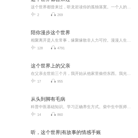
这个世界都曾来过，听龙岩读你的孤独落寞。一个人的成功不是偶然，是在多少个无人知晓的夜晚，流下无数的汗水和泪水的浇灌，龙岩的成功在于他对每一件事情执着，认真，敢于体验，只要是自己认定的事情，就算历尽千难万险也一定要实现。龙岩也是一个懂生活的人，懂生活的辛苦和无助，懂付出和收获成正比，也懂得成功的路上那一段最孤独的旅程。事实证明，他做到了，《男人的疲惫》、《思念的解药》等歌曲一上线就取得了不错的成绩，龙岩也在歌坛崭露头角。《这个世界都曾来过》，就是他...
2
269
陪你漫步这个世界
相聚离开是人生常事，缘聚缘散非人力可控。漫漫人生路，不是渡人就是被渡，苦与乐，得与失，都不必过分沉溺、计较，太多人是我们留不住的，太多结局是无法更改的，该留住的应当是自己的笑容及初心，可更改的应当是自己的脾气和性格。节目主题：陪你看世界...
128
4791
这个世界上的父亲
在父亲去世前三个月，我开始从他家里偷些东西。我光着脚在房间里四处搜寻，然后将相中的物品悄悄塞进口袋里。我拿了一个腮红、一管牙膏、两个已经出现缺口的青瓷洗指碗（在西餐中，洗指碗往往伴随着海鲜、甜点、烧烤等需要用手拿的食物出现。使用时将单手手指第二关节以下部位浸人水中，稍稍清洗，然后用餐巾擦干）、一瓶指甲油、一双破旧的漆皮芭蕾舞鞋，还有两对褪色泛黄的枕套。每偷一件东西，我都会有一种满足感。我向自己保证这是最后一次，但其他物品对我的诱惑会很快让我打破自己之前做出的承诺。我踮着脚尖溜...
17
955
从头到脚有毛病
科普中医基础知识。学习正确养生方式。柴中生中医师吉林榆树ZXDH135 0085 0972182 4316 2338
14
860
听，这个世界|有故事的情感手账