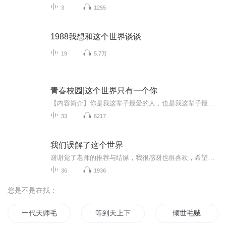
3
1255
1988我想和这个世界谈谈
19
5.7万
青春校园|这个世界只有一个你
【内容简介】你是我这辈子最爱的人，也是我这辈子最对不起的人。如果有一天我知道我爱你爱的那么深，我一定从头温柔入怀。你是我从一开始就拥有的阳光，我只愿你幸福快乐，却给了你最大的伤害。这辈子，我最大的错就是让你哭了，对不起。宝贝，以后我随便...
33
6217
我们误解了这个世界
谢谢觉了老师的推荐与结缘，我很感谢也很喜欢，希望分享给更多的有缘人！
36
1936
您是不是在找：
一代天师毛小方
等到天上下鹅毛
倾世毛贼