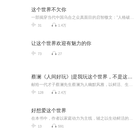
这个世界不欠你
一部揭穿当代中国乌合之众真面目的启智檄文：“人格破产者”相、“我弱我有理者”相、“怨毒者”相、“嫌贫仇富者”相、“幸灾乐祸者”相、“伪爱国者”相、“群体无意识”相、“传播谣言者”相……只有洞悉人性的弱点，我们才不会沦为丑恶的乌合之众！本...
31
1.4万
让这个世界欢迎有魅力的你
73
27
蔡澜《人间好玩》|是我玩这个世界，不是这个世界玩我
献给一代才子蔡澜先生蔡澜为人幽默风雅，以鲜活、生动的文字讲述他的所见所闻，与读者分享他的识见。他说：“为了喜欢写而写，才是一个真正的开端。除了文字之功，还要够真、够坦白。”一篇篇的小品文，真切动人，令人感到趣味盎然，惭惭地，便会感受到一...
128
2.4万
好想爱这个世界
在本书中，作者以家庭动力为主线，辅之以生动鲜活的案例，对抑郁的察觉与诊断，个体与团体的心理危机干预以及如何对特殊人群进行心理危机干预展开了深入浅出的讲解与论述。请记住，只要你的生活，工作，学习没有因为这些症状而受到影响，仍然不能被诊断为...
13
591