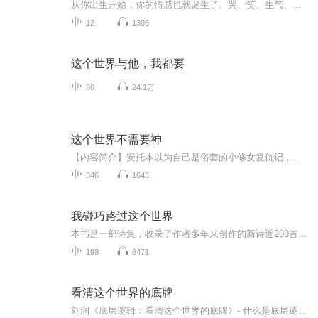
从你出生开始，你的情感也就诞生了。哭、笑、生气、无奈等，所有人也都是如此。全世界有70多亿人，所有人故事如天上的繁星，许多是平行行星，不同却相似，这就是世界的奇妙之处。听10分钟，你会发现，你的的故事居然也在这里。欢迎投稿
12
1306
这个世界与他，我都要
80
24.1万
这个世界不需要神
【内容简介】安托本以为自己是俗套的小修女复仇记，却没想到从小教导自己的婆婆是女武神，只是这女武神刚变身咋就死了？？？为了弄清这些事情，小修女不得不一步步成为大魔王！“你想成神？抱歉，这个世界不需要神。”【作者/主播】作者：公羊殇主播：花慕...
346
1643
我碰巧路过这个世界
本书是一部诗集，收录了作者多年来创作的新诗近200首，包括《我碰巧路过这个世界》《街角的烧饼》《六月的麦香》等。多为作者对快速进步的现代社会的理解、体验、思考。其中，街角的烧饼》，用极为生活化的语调，叙事般地把一个菜市场与千年之前热闹的清明...
198
6471
看清这个世界的底牌
刘润《底层逻辑：看清这个世界的底牌》- 什么是底层逻辑？事物间的共同点就是底层逻辑，他来源于不同中的相同，变化背后的不变。- 关于哪些方面的底层逻辑？是非对错、思考问题、个体进化、理解他人、社会协作五个主题围绕商业世界，但不局限于商业世界。...