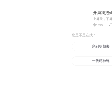
开局我把
245
您是不是在找：
穿到明朝去
一代药神统
他不是宁采
采集万界
我真不是采