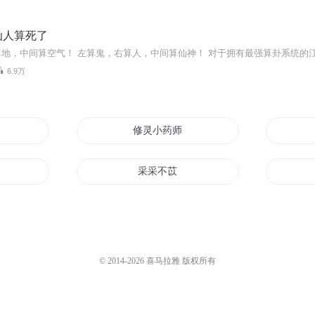
仙人算死了
6.9万
采花
修灵小药师
三界
采采不苡
臣
若有知音见采
采花大盗
© 2014-
2026
喜马拉雅 版权所有
花贼
采采寻夫计