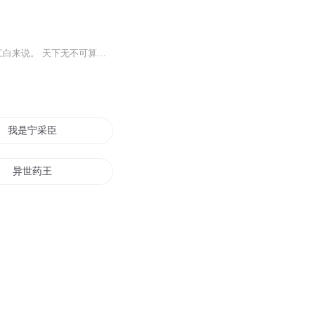
上算天，下算地，中间算空气！ 左算鬼，右算人，中间算仙神！ 对于拥有最强算卦系统的江白来说。 天下无不可算之物。 天下无不可算之人。 刚刚穿越，便遇到了传说中的仙人。 仙人找他算了一卦。
我是宁采臣
异世药王
尼采大师
异者风采
宁采臣传