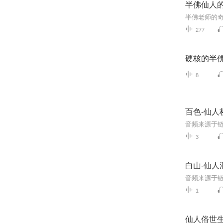
半佛仙人
半佛老师的奇
277
硬核的半
8
百色-仙人
音频来源于链
3
白山-仙人
音频来源于链
1
仙人俗世