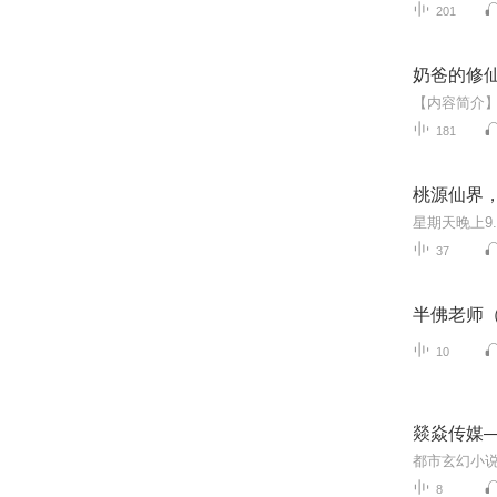
201
奶爸的修
181
桃源仙界
37
半佛老师
10
燚焱传媒
8