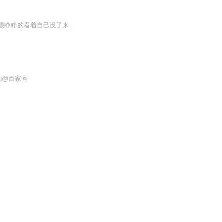
书籍简介杨业不过是无山上的小师弟，闲散山林的杨道人，却阴差阳错的下了山入了世，又眼睁睁的看着自己没了来处--那就走一遭罢!王侯将相一纸过，山野之间有洞天，人生与朝代都有兴与衰，世上之事写不尽说不完，但自此后天地间便多了个喜欢东瞧西看的道士。...
仙@百家号