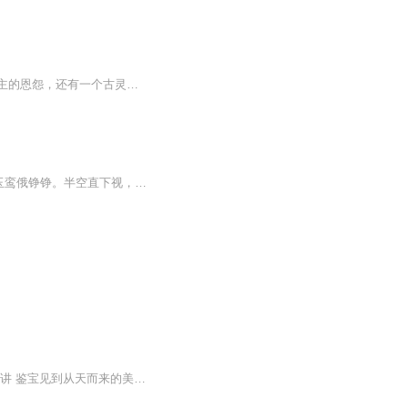
【内容简介】渡劫期大能苏默遭人暗算，渡劫失败于现世重生。穿越到现世得到的不只是宿主的恩怨，还有一个古灵精怪的女儿，一代仙祖奶爸就此诞生。【作者/主播简介】作者：隔村老王，网络小说作家。主播：墨客，声音低沉磁性，擅长多种题材，喜马拉雅签约录...
星期天晚上9.00-10.00人有梦仙者，梦身升上清。坐乘一白鹤，前引双红旌。羽衣忽飘飘，玉鸾俄铮铮。半空直下视，人世尘冥冥。渐失乡国处，才分山水形。东海一片白，列岳五点青。须臾群仙来，相引朝玉京。安期羡门辈，列侍如公卿。仰谒玉皇帝，稽首前致诚。...
都市玄幻小说《万宝仙人》欢迎您的收听 本作品由燚焱文化传媒有限公司自制出品，高鹤播讲 鉴宝见到从天而来的美女，于是江流儿的世界观改变了。