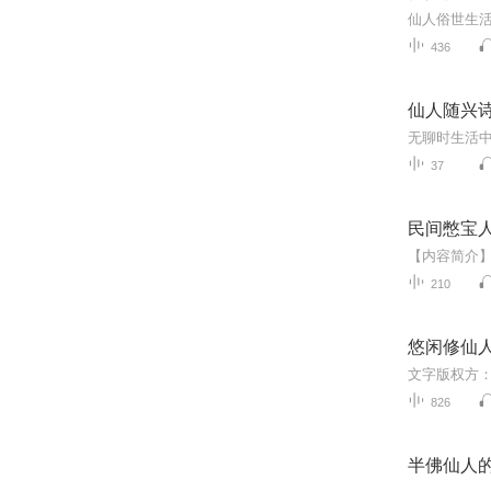
436
仙人随兴
无聊时生活
37
民间憋宝
210
悠闲修仙
826
半佛仙人