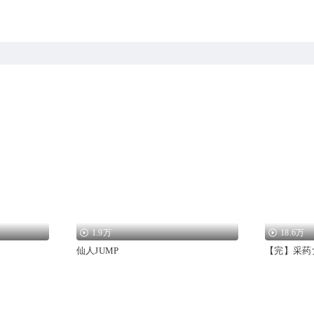
1.9万
18.6万
仙人JUMP
【完】采药