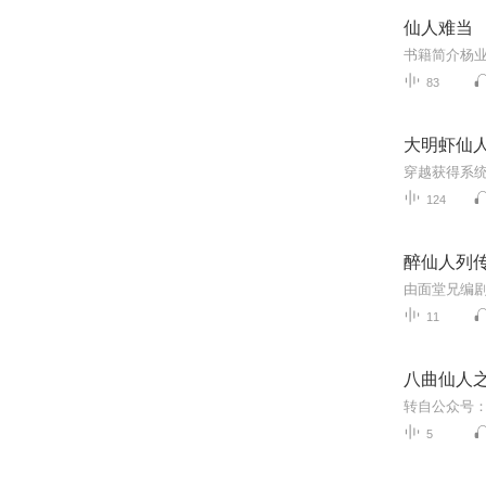
仙人难当
83
大明虾仙
穿越获得系统
124
醉仙人列
由面堂兄编
11
八曲仙人
转自公众号
5