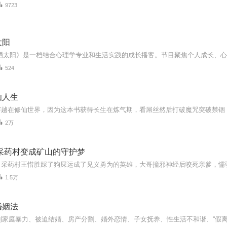
9723
太阳
524
仙人生
穿越在修仙世界，因为这本书获得长生在炼气期，看屌丝然后打破魔咒突破禁锢
2万
止采药村变成矿山的守护梦
1.5万
婚姻法