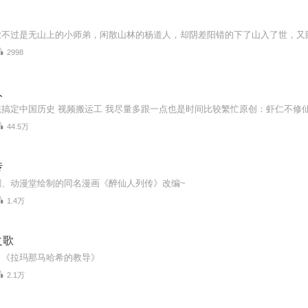
2998
人
搞定中国历史 视频搬运工 我尽量多跟一点也是时间比较繁忙原创：虾仁不修
44.5万
传
剧、动漫堂绘制的同名漫画《醉仙人列传》改编~
1.4万
之歌
：《拉玛那马哈希的教导》
2.1万