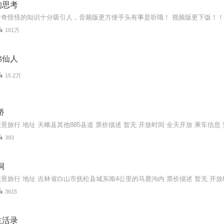
的思考
奇怪怪的知识十分吸引人，音频版更方便手头有事是听哦！ 视频版更下饭！！
101万
佛仙人
15.2万
桥
景旅行 地址 天峨县其他885县道 票价描述 暂无 开放时间 全天开放 乘车信息
393
洞
景旅行 地址 吉林省白山市抚松县城东南4公里的马鹿沟内 票价描述 暂无 开放时
3615
生活录