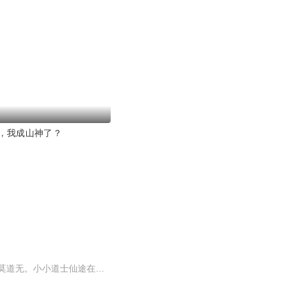
，我成山神了？
【内容简介】山不在高，有仙则名。一座小破观，观中俩师徒。招摇撞骗或许有，山中神仙莫道无。小小道士仙途在，君王几顾问长生。走尽山河邪魔尽，海外求仙大明新。这是一个道士改变天下改变大明命运的故事。【作者/主播简介】作者：随云仙人，网络小说作家...