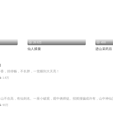
20.6万
498
仙人揉腹
进山采药后
功
得香，排得畅，不长胖，一觉睡到大天亮！
1.8万
93万