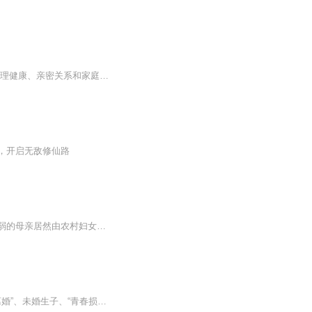
� 《仙人掌晒太阳》是一档结合心理学专业和生活实践的成长播客。节目聚焦个人成长、心理健康、亲密关系和家庭教育等主题。� 每期推荐一本书或一部影片，主播将咨询室的专业经验， 融入到对书籍，电影和纪录片的解读中，结合真实咨询案例(已脱敏)，分享可...
，开启无敌修仙路
【内容简介】采药村王惜胜踩了狗屎运成了见义勇为的英雄，大哥撞邪神经后咬死亲爹，懦弱的母亲居然由农村妇女变成了乡长，甚至于创业成了女强人。王惜胜阴差阳错接了母亲的公司，开始打造采药村的原始生态世界，结果……【作者简介】毕三郎
当你遇到家庭暴力、被迫结婚、房产分割、婚外恋情、子女抚养、性生活不和谐、“假离婚”、未婚生子、“青春损失费”、彩礼返还、争夺遗产这些可能让你烦心的事，应当怎么办？小仙系统总结常见多发的真实案例，用通俗易懂的语言，结合权威的司法...