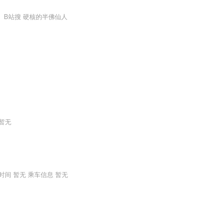
 B站搜 硬核的半佛仙人
 暂无
间 暂无 乘车信息 暂无