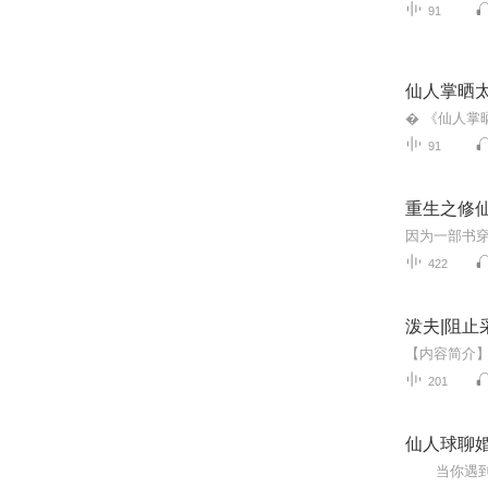
91
仙人掌晒
91
重生之修
因为一部书
422
泼夫|阻
201
仙人球聊