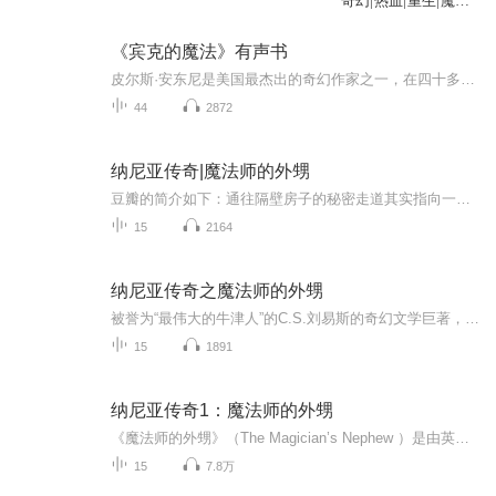
奇幻|热血|重生|魔法
世界|魔法|AI专辑
（第一季完结）
《宾克的魔法》有声书
皮尔斯·安东尼是美国最杰出的奇幻作家之一，在四十多年的写作生涯中，他创作了上百部作品，并赢得了广大读者的热爱和世界级的声誉。安东尼1934年8月6日出生于英国牛津，1956年在美国佛蒙特州的戈达德学院获得了写作学学士学位。二十世纪60至70年代，安东...
44
2872
纳尼亚传奇|魔法师的外甥
豆瓣的简介如下：通往隔壁房子的秘密走道其实指向一个全新的世界。纳尼亚……那里马会长出翅膀，当能说话的野兽被唤醒……充满魔法的新天地诞生。男孩迪戈雷和女孩波莉喜欢冒险，他俩误入迪戈雷舅舅安德鲁的实验室，安德鲁是个蹩脚而自私的魔法师。为了实验自己的魔法，他利用魔法戒指把迪戈雷和波莉送 到一个神秘的树林，这里可通往各个世界。通过戒指的魔力，两个孩子又到达了一个濒死的世界——恰恩城。迪戈雷出于好奇，唤醒了邪恶的女巫----简蒂丝女王。女巫曾用灭绝咒使恰恩王国变成荒凉的城市，并灭绝了那...
15
2164
纳尼亚传奇之魔法师的外甥
被誉为“最伟大的牛津人”的C.S.刘易斯的奇幻文学巨著，带孩子去一个属于孩子的世界
15
1891
纳尼亚传奇1：魔法师的外甥
《魔法师的外甥》（The Magician’s Nephew ）是由英国作家C.S.刘易斯于20世纪50年代所著的《纳尼亚传奇》系列奇幻儿童文学小说第一部。《纳尼亚传奇》全书由七部分组成，分别是《魔法师的外甥》、《狮子、女巫与魔衣橱》、《能言马与男孩》、《凯斯宾王子》、《黎明踏浪号》、《银椅》和《最后一战》。该书曾获得英国儿童文学的最高荣誉——卡内基文学奖，其中《狮子、女巫与魔衣橱》、《凯斯宾王子》、《黎明踏浪号》已被拍摄成电影。
15
7.8万