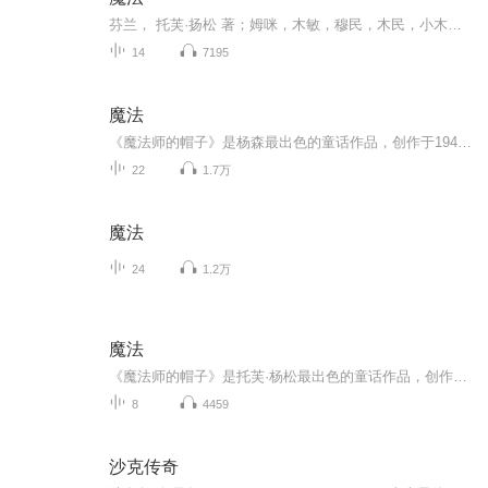
芬兰， 托芙·扬松 著；姆咪，木敏，穆民，木民，小木民矮子精，有很多不同的翻译，都是我们可爱的小主人公。魔法师的帽子，任溶溶 译木民矮子精是芬兰著名的女作家托芙·扬松作品中的主要的童话人物。他们的样子像直立的微型小河马，胖胖的，很怕羞。北欧...
14
7195
魔法
《魔法师的帽子》是杨森最出色的童话作品，创作于1948年。作者以生活在自由天地里的矮子精“木民”为主人公，创作了一系列的童话，这是其中最著名的一部。
22
1.7万
魔法
24
1.2万
魔法
《魔法师的帽子》是托芙·杨松最出色的童话作品，创作于1948年。作者以生活在自由天地里的矮子精"木民"为主人公，创作了一系列的童话，这是其中最著名的一部，除此之外还有《彗星来到木民山谷》等。这部童话的主人公姆咪特罗尔，是芬兰女作家托芙·扬松根...
8
4459
沙克传奇