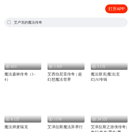
打开APP
艾卢克的魔法传奇
633
1.9万
1.1万
魔法森林传奇（1-
艾西伯尼亚传奇 | 超
魔法朋克|魔法|玄
4）
幻想魔法世界
幻|AI专辑
8.1万
1178
24.5万
魔法师麦瑞克
艾泽拉斯魔法异界行
艾泽拉斯之游侠传奇|