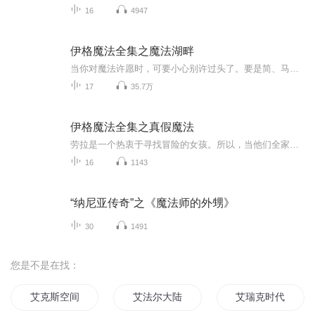
16
4947
伊格魔法全集之魔法湖畔
当你对魔法许愿时，可要小心别许过头了。要是简、马克、凯瑟琳和玛莎能停下来想一想的话——噢，他们真该停下来想一想！——他们最好还是去跟英镑要魔法，或一天一天慢慢来，甚至跟《半个魔法》的经历一样，只要半个。可是，他们竟然要来了一整湖的魔法——而现在他们面对一整湖的诱惑，真不知如何是好！孩子们很快就沉浸在魔法里面。他们跟美人鱼嬉戏，戏弄海盗，还在一只古怪的老乌龟的帮助下，向一个最需要帮助的人施予了一点魔法。
17
35.7万
伊格魔法全集之真假魔法
劳拉是一个热衷于寻找冒险的女孩。所以，当他们全家人搬进一座新房子，院子里还带看一口井时——一莉迪亚说那是一口许愿井，这位爱好骑马的新邻居在劳拉看来，实在是太怪了——劳拉迫不及待地想对这口井许个愿，看看会发生什么事。结果，怪事好事接踵而来。在许愿井的推动下，劳拉和她的新朋友帮助年老的伊莎贝拉小姐守住了房子，拯救了遗失很久的继承人，甚至解开了古董书桌的秘密。劳拉和她的伙伴们在这个夏天进行了许多冒险。然而，真的是水井实现了这些愿望吗？还是有其他原因呢？
16
1143
“纳尼亚传奇”之《魔法师的外甥》
30
1491
您是不是在找：
艾克斯空间
艾法尔大陆传奇
艾瑞克时代