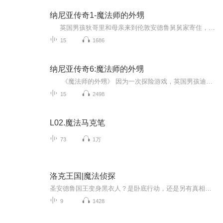
纳尼亚传奇1-魔法师的外甥
英国男孩狄哥里和母亲来到伦敦安德鲁舅舅家寄住，一次，他跟朋友波莉不小心闯入舅舅的秘密阁楼，得知这位舅舅居然是位心术不正的魔法师，狄哥里和波莉被迫参与他的空间实验，戴上魔戒来到神秘的“界中林”。 由于好奇，狄哥里和波莉来到了另一个世界—恰恩城，意外唤醒了邪恶女巫贾迪丝，更糟的是女巫随他们从“界中林”穿越来到了伦敦。女巫在街头引起巨大骚动。狄哥里后悔自己造成的祸患，决定和波莉一起把女巫送回恰恩。他们戴上魔戒把女巫带到“界中林”，没想到却把舅舅、马车夫及马儿草莓都一...
15
1686
纳尼亚传奇6:魔法师的外甥
《魔法师的外甥》 因为一次探险游戏，英国男孩迪戈里和邻家女孩波利，误入安德鲁舅舅的秘密阁楼，得知他居然是位心术不正的魔法师，并被其强迫戴上魔戒，来到神秘的“界中林”。 “界中林”是通往所有世界的中继站，由不同水池连接不同世界。在好奇心驱使下，他们来到一即将毁灭的世界——恰恩，意外唤醒了邪恶女巫杰迪斯，更糟的是，女巫随他们穿越界中林回到伦敦。 女巫驱使安德鲁舅舅，准备征服世界，并在伦敦引起骚动。情急之下，迪戈里利用魔戒把波利、女巫、魔法师、马车夫法兰克及马儿草莓一并带到另个世界纳尼亚。随着雄狮阿斯兰的歌声，迪戈里一行人见证了纳尼亚王国奇妙的诞生。 为了弥补将女巫带来纳尼亚的过失，阿斯兰命令迪戈里前往西方取一颗神奇苹果来栽种。历经艰辛之后，迪戈里终于完成任务，并将苹果带回伦敦，治好了妈妈的病。
15
2498
L02.魔法马克笔
73
1万
洛克王国|魔法侦探
圣安德鲁国王变身黑衣人？是卧底行动，还是另有真相？皇家研究院派驻人鱼湾的研究员艾琳神秘失踪，她的研究成果对黑衣人有这某种重要价值？洛奇、可丽希亚和菲尔特联手破解了艾琳留在研究室的密码信，终于找到了囚禁于密室的艾琳。望着失忆的艾琳，大家一筹莫展，线索又断了…前几集声音考古辣，是2017年播的，后来弃更了，2020年捡回来了，所以大家可以发现栗子的进步。也可以听出来，刚开始播音的生疏
9
1428