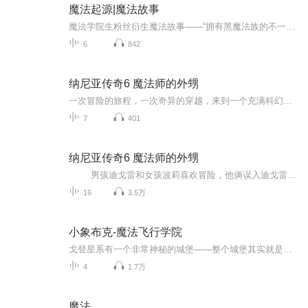
魔法起源|魔法故事
魔法学院生粉丝衍生魔法故事——“拥有黑魔法族的不一定就是坏人，而魔法族也不一定全是好人”
6
842
纳尼亚传奇6 魔法师的外甥
一次冒险的旅程，一次奇异的穿越，来到一个充满科幻的世界——纳尼亚
7
401
纳尼亚传奇6 魔法师的外甥
男孩迪戈雷和女孩波莉喜欢冒险，他俩误入迪戈雷舅舅安德鲁的实验室，安德鲁是个蹩脚而自私的魔法师。为了实验自己的魔法，他利用魔法戒指把迪戈雷和波莉送到一个神秘的树林，这里可通往各个世界。通过戒指的魔力，两个孩子又到达了一个濒死的世界恰恩城。迪戈雷出于好奇，唤醒了邪恶的女巫----简蒂丝女王。女巫曾用灭绝咒使恰恩王国变成荒凉的城市，并灭绝了那里所有的活物。她跟随两个孩子到了伦敦。安德鲁舅舅在她面前吓得直哆嗦，甘心做她的奴仆。为了不让她继续在城里为非作歹，两个孩子又把...
16
3.5万
小象布克-魔法飞行学院
戈登星系有一个非常神秘的城堡——整个城堡其实就是一个学院，叫魔法学院。 魔法学院是戈登星系最古老的学院，很久之前，魔法学院有法力最强的魔法师，他们用法力维护着整个星系的和平。 后来，星系西南部偏远的鲁曼星上，由邪恶女巫组成的黑暗神会力量...
4
1.7万
魔法