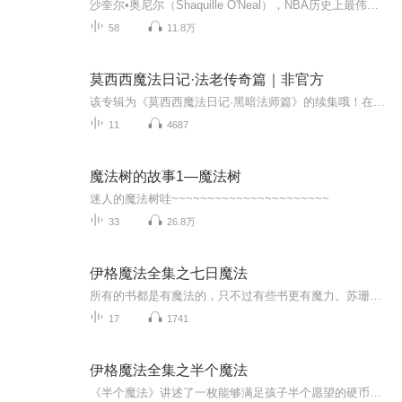
沙奎尔•奥尼尔（Shaquille O'Neal），NBA历史上最伟大的中锋之一，4枚冠军戒指，3次总决赛MVP，NBA50大球员之一。他绰号众多，但都与大分不开：大鲨鱼、 大仙人掌、大柴油机、大亚里士多德、大哲学家；他是个大活宝，爱好广泛：跳街舞，当警察，唱歌，拍电影；他是个大嘴巴，经常妙语连珠，他曾讥讽罗德曼——我奶奶和乔丹在一起都能拿冠军。所以，读他故事的同时，我们也在被这个狡猾的巨人带着玩。
58
11.8万
莫西西魔法日记·法老传奇篇｜非官方
该专辑为《莫西西魔法日记·黑暗法师篇》的续集哦！在黑暗法师危机席卷奥苏维小镇后，一场关乎维克特利王国命运的战争已然打响！奥苏维的魔法师究竟要如何打败黑暗法师阿德沃呢？敬请收听！
11
4687
魔法树的故事1—魔法树
迷人的魔法树哇~~~~~~~~~~~~~~~~~~~~~~
33
26.8万
伊格魔法全集之七日魔法
所有的书都是有魔法的，只不过有些书更有魔力。苏珊从图书馆借了一本奇怪的书，打开一看，发现里面讲的正是她和朋友们，正写到她翻开这本书的这一刻。后面的书全都是空白……等着孩子们许下愿望，用何种冒险填满它。弗雷德里克想要巫师和怪物，结果，出现了一条龙，把她给带走了。苏珊来到《半个魔法》这本书里的世界，却发现两种魔法混在一起造成了很多麻烦——在把书还给图书馆之前还有许多状况要处理呢。许愿似乎是一件非常奇妙的事情。要是孩子们许下错误的愿望，他们的冒险就没法结束。一如所有的故事一样，他们的故事，也需要一个快乐的结局。
17
1741
伊格魔法全集之半个魔法
《半个魔法》讲述了一枚能够满足孩子半个愿望的硬币，所以，如果想要许愿的话，就必须得对着硬币许下两倍的愿望。