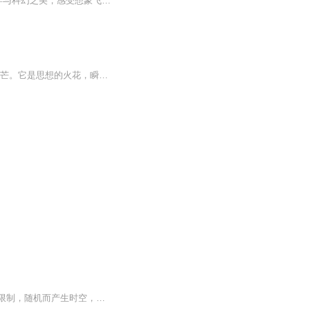
本书为“科学家带你读科幻”之时间旅行卷，精心选编的科幻作家的代表作将带领读者领略科学与科幻之美，感受想象飞翔的酣畅淋漓。
《短文时空》 在浩渺的文字宇宙中，短文如璀璨的星辰，虽篇幅短小，却能绽放出无尽的光芒。它是思想的火花，瞬间点燃心灵的灯塔；它是情感的涟漪，轻轻荡漾在灵魂的湖泊。 短文，是时光的浓缩。在有限的字数里，它能捕捉生活的瞬间，将那一刻的喜怒哀乐、...
【内容简介】碌碌无为的宅男获得了一团神秘的能量，穿越虽然成为事实，不过却有着种种限制，随机而产生时空，也许是危机重重生死一线，也许是神秘异常收获颇丰，不能成就永恒，一切都是浮云……【作者/主播简介】作者：新人上路，网络小说作家。主播：火焰...