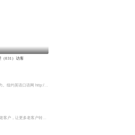
（031）访客
集探险、打斗、幽默于一体的儿童奇幻冒险故事，情节跌宕起伏，刺激孩子无穷无尽的想象力。纽约英语口语网 http://www.ny-yy.com/m/ 的内容是美国人编写的口语句子，以每天能用上的日常用语短句为主。提倡将句子背下来，然后用替换词替换某些内容。这样就能产生许多句子。你记住的句子越多就越能充分地表达自己的意思。如果说话的时候现组装句子，就不能用英语思考。精力都在语法和词序上，所以不能准确表达自己的意思，说出的话是按照汉语组织的句子，美国人听不懂。另外，口语中...
阿里巴巴1688诚信通旺铺如何留住访客，让更多的访客转化为意向客户，让更多客户转化为老客户，让更多老客户转化成为终身客户的方法。包括阿里巴巴1688店铺详情设置，诚信通旺铺如何做自媒体，1688旺铺快速精致的装修，如何做爆款，如何让我们产品排第一页，搜索中，让客户关注我们产品的窍门，低利润同质化产品如何脱颖而出，1688诚信通数字营销营效宝赚钱的方法，如何让非标产品脱颖而出，旺铺里的引流产品与拳头产品等等。原创干货分享。