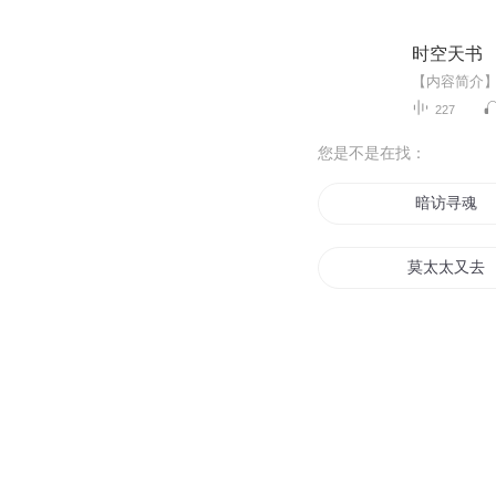
时空天书
227
您是不是在找：
暗访寻魂
莫太太又去
名侦探柯南
少年天帝微
民间访谈