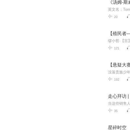
《汤姆-斯威
20
【殖民者
121
【悬疑大赛
192
走心拜访 
35
星碎时空