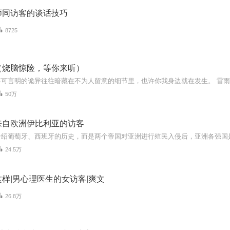
师同访客的谈话技巧
8725
（烧脑惊险，等你来听）
50万
来自欧洲伊比利亚的访客
24.5万
样|男心理医生的女访客|爽文
26.8万