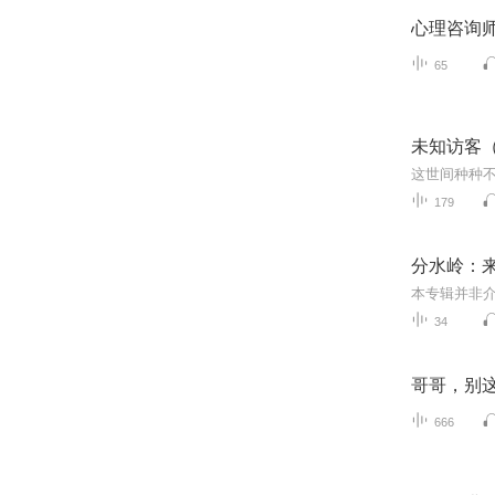
心理咨询
65
未知访客
179
分水岭：
34
哥哥，别这
666