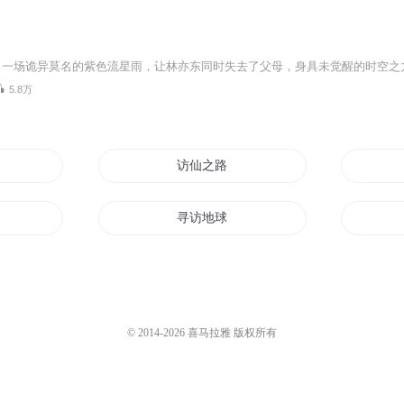
5.8万
访仙之路
采访了
寻访地球
之时空访客
暗访潜规则
服私访
夜访斯蒂安
© 2014-
2026
喜马拉雅 版权所有
二憨子采访记