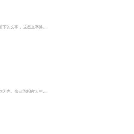
时空是一位经历了多年修行达成最终目的的开悟者，本专辑收录了部分他在修行的过程中所留下的文字 。这些文字涉及到家庭、生活、情感、婚姻、教育、道德、社会、宗教、哲学等许许多多的内容，通过这些文字可以让我们看到各种问题产生的原因，以及我们身处的这个世界的奥秘。
聆听经典，走近大师，让我们一起打开时空之门，穿越时空，去找寻历史长河之中，那些熠熠闪光、炫目华彩的“人生之钻”！