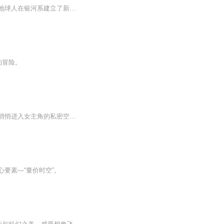
【内容简介】已经踏入太空时代的地球，一场突如其来的战争使其处于毁灭的边缘；一部分地球人在银河系建立了新的国家，而还有少部分人在地球上与自然灾害、变异的野兽做着殊死争斗；在这块近乎废墟的土地上，王天经过自己的努力和后天的进化，走出地球准备...
的冒险。
这是一部融合了穿越、爱情、冒险与科幻元素的小说。故事以深夜的温柔一幕揭幕，男主角悄悄进入女主角的私密空间，两人的亲密无间和男主角的宠溺一笑，为这段千年情缘奠定了基调。随着故事的展开，读者逐渐了解到这是一个由六个核心成员组成的团队，他们在...
要素—“量价时空”。