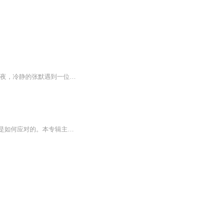
这世间种种不可言明的诡异往往暗藏在不为人留意的细节里，也许你我身边就在发生。 雷雨夜，冷静的张默遇到一位受了惊吓的女孩，由此牵扯出一个个让人后背寒凉的故事，恐怖与冒险不断上演，惊惧与欢乐融合。 嘘，我有件事要告诉你……纵横中文网人气作品！ ...
本专辑并非介绍葡萄牙、西班牙的历史，而是两个帝国对亚洲进行殖民入侵后，亚洲各强国是如何应对的。本专辑主要介绍奥斯曼、明朝、印度、波斯四大国，以及东南亚各国的应对方式。他们的上述作为，又会让今天的人得到哪些启示呢？本专辑每周五下午六点更新每月更新五集以上，四集之外放在第二周周三下午六点。作者简介“坐古谈今”的音频文本创作、音频主播皆为李连利。作为一名作者，因为其自幼喜欢评书艺术，便将自己的作品进行音频化处理。本人已经出版《白银帝国：翻翻明朝的老账》《晚清第一帅：左宗棠评传》《玩死的帝国：唐伯虎与大明娱乐业》等图书，同时经营多个自媒体账号：坐古谈今。专辑内的音频皆为本人原创作品。希望听众朋友们给予指点、指教。非常感谢。