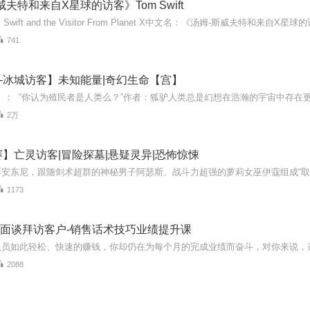
夫特和来自X星球的访客》Tom Swift
741
—冰城访客】未知能量|奇幻生命【宫】
2万
】亡灵访客|冒险探墓|悬疑灵异|恐怖惊悚
1173
| 面谈拜访客户-销售话术技巧业绩提升课
2088