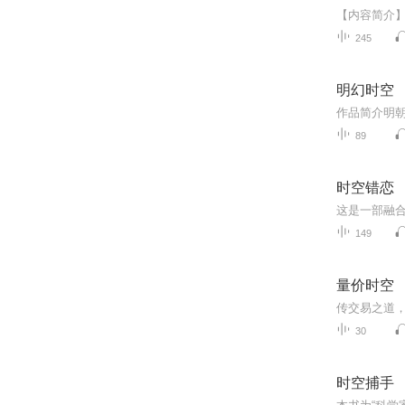
245
明幻时空
作品简介明朝
89
时空错恋
149
量价时空
传交易之道，
30
时空捕手