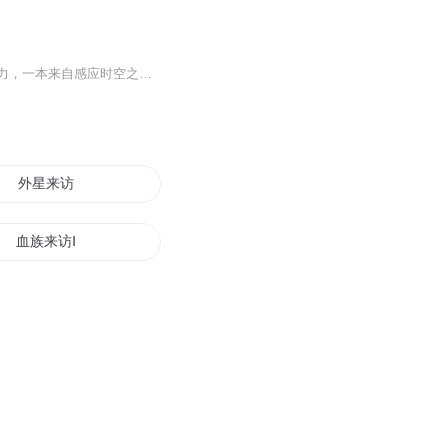
【内容简介】一场诡异莫名的紫色流星雨，让林亦东同时失去了父母，身具未觉醒的时空之力，一本来自感应时空之力而出现在他身旁的时空天书，改变了林亦东这个原本普通男孩的一生……来自天外的神秘超能晶体，以及随之出现的超能武装将让人类拥有更多神奇莫...
外星来访
血族来访Ⅰ
欢乐访谈宝典
虚空访问者
独家专访