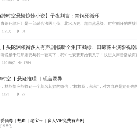
有意思的梦。
侦跨时空悬疑惊悚小说】子夜判官：青铜死循环
1.25万
81
谢谢啦！
丨头陀渊领衔多人有声剧|畅听全集|王鹤棣、田曦薇主演影视剧
110.59亿
1754
播也挺有意思的，哈哈哈！
时空 ▏悬疑推理 ▏现言灵异
卖
1123
27
KTanza不易
爱仙尊｜热血｜老宝玉｜多人VIP免费有声剧
9.5亿