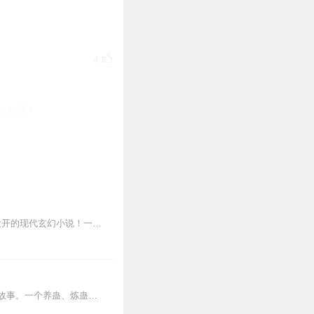
4
好主播！
3
2
每天早上6:30更新2集，爆更除外！平行时空，疑案重重，诡谍爱恨，真相何在？起点脑洞大开的现代玄幻小说！一场车祸惨案，改变了两个少年的命运，他们相继进入了未知...
最轻的。
2
内容简介【黑暗文反派流封神之作】人是万物之灵，蛊是天地真精。一个穿越者不断重生的故事。一个养蛊、炼蛊、用蛊的奇特世界。配音组（男角色）老宝玉旁白...