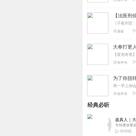
有声书
听着睡能梦到很多
回复
2022-02-03
【法医刑
诗桦天晴了
悬疑
挺好，一直在听，
回复
2021-12-16
大奉打更人
瞬间永恒_r6
有声书
听着玩挺好的，主
回复
2021-10-22
为了你扭转
一块俩五毛一个不
有声书
OKOKOKOK0K24
经典必听
回复
2020-12-01
蛊真人｜大
W笑红尘
专辑播放量超1
不错不错一直在听
19.05亿