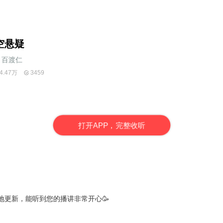
空悬疑
百渡仁
4.47万
3459
打
开
A
P
P，完整收听
地更新，能听到您的播讲非常开心🥳