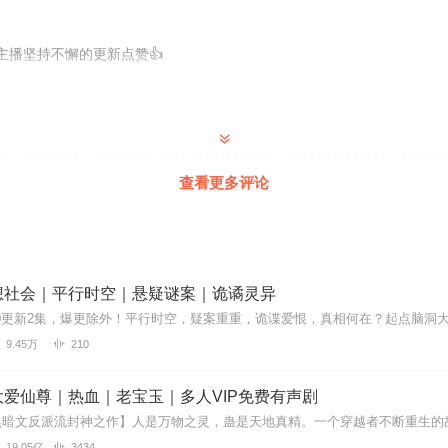
主播坚持不懈的更新点赞👍
识！口齿清晰，咬字准确，也无背景音乐打扰，语速控制得很好！难得的
查看更多评论
永远不要收费。永远有源源不断地各种精彩绝伦地节目
想社会｜平行时空｜悬疑谜案｜诡谲灵异
9.45万
210
不能响一点？用手机听很难听得清楚。我听了好些科幻的节目，你的声音是
爱仙尊｜热血｜老宝玉｜多人VIP免费有声剧
19.05亿
3434