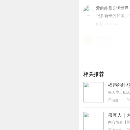
爱的能量充满世界
很多新奇的知识，
回复
2021-04-13
猴猴开心
内容丰富，超涨知
回复
2020-05-16
1786421pqwp
相关推荐
听听听看吧，希望
回复
2021-07-17
梧声的理
1860199lmfh
悬疑
姐:录制的声音能
回复
2019-11-27
蛊真人｜大
1381385gafe