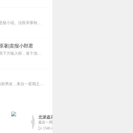
1
《子夜判官：青铜死循环》是一部融合法医刑侦、北宋历史、超自然悬疑、时空循环的硬核悬疑小说。法医宋寒秋与刑警陈锋在调查一系列与青铜器相关的离奇死亡时，发现所有死者...
1
原著|卖报小郎君
【冒泡有奖】听说杨千幻那厮要与我一较高下，我许七安要开始装叉了！快进入声音播放页戳下方输入框，冒个泡偷偷告诉我，我要用哪些诗词才能胜过他？说得好的，有赏！202...
1
周一早上例会，林然怡突然收到一个莫名其妙的微信，“救救我，然然”，对方自称是她死去的前男友，来自一星期之后，不但熟知她极为隐私的过往，还精准预知未来，碰巧她前...
1
北派盗墓笔记丨头陀渊出品丨悬疑灵异丨摸金校尉丨
最近一周更新
1540.49万