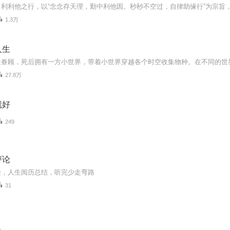
1.3万
人生
27.8万
就好
249
评论
验，人生阅历总结，听完少走弯路
31