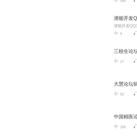
595
潜能开发QQ
潜能开发QQ36
9
三校生论
17
大慧论坛
52
中国精医
106