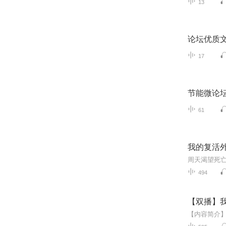
13
论坛优质
17
节能微论
61
我的复活
494
【双播】我