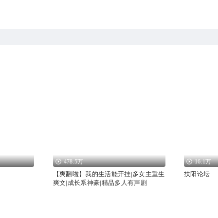
478.5万
16.1万
【爽翻啦】我的生活能开挂|多女主重生
扶阳论坛
爽文|成长系神豪|精品多人有声剧