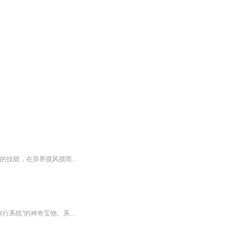
周天渴望死亡，因为每死一次都能让他变的更强!不能修炼的凡人，借助不死系统一个个强悍的技能，在异界搅风搅雨的故事!...
【内容简介】 在这个充满未知的旅程中，韩琦，一位21岁的大专毕业生，意外获得了名为“旅行系统”的神奇宝物。系统赋予他独一无二的能力——根据旅行体验给予不同等级的奖励宝箱。为了实现出人头地的梦想，韩琦选择成为一名流浪歌手，踏上了一场充满挑战的...