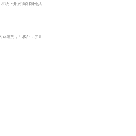
万和书院继自利利他之行，以“念念存天理，勤中利他因。秒秒不空过，自律助缘行”为宗旨，在线上开展“自利利他共修——十日论坛”，意是在每月的十日、二十日、三十日进行一次线上论坛分享，旨在为大家分享更多有利身心的信息，帮助大家更好地实践“自利...
陈晓晓得上天眷顾，死后拥有一方小世界，带着小世界穿越各个时空收集物种。在不同的世界虐渣男，斗极品，养儿女，修仙，农女，弃妇，娱乐圈影后，女囚，她经历着人间的各种身份，也经历着各种悲欢离合。内容标签： 随身空间 快穿 爽文