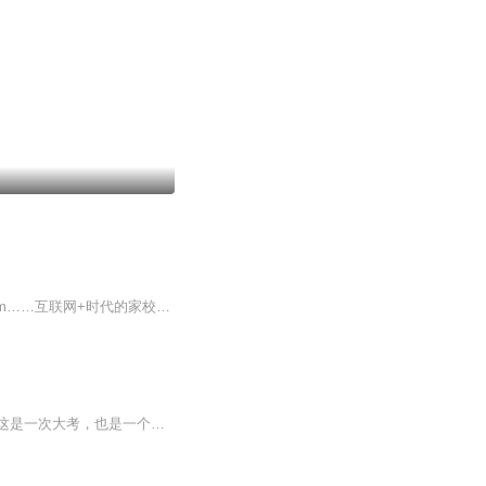
“家校论坛”是一个全媒体平台，欢迎订阅家校论坛的微信公众号、微博、头条号、喜马拉雅fm……互联网+时代的家校新媒体，我们关注家长、学校、学生的一切。
突如其来的一场大疫将深刻改变行业格局和发展趋势吗？疫情会改变很多行业的历史进程，这是一次大考，也是一个机会。《21世纪经济报道》拟邀请来自银行业、保险业、交易所、金融科技和产业界大佬们来对2020年行业机会做探讨与展望，汇聚最前沿的真知灼见。