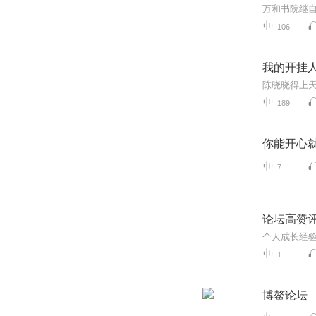
106
我的开挂
189
你能开心
7
论坛高赞
个人成长经
1
博鳌论坛