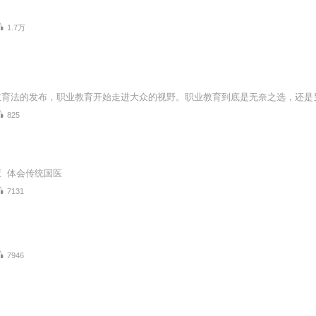
1.7万
825
 体会传统国医
7131
7946