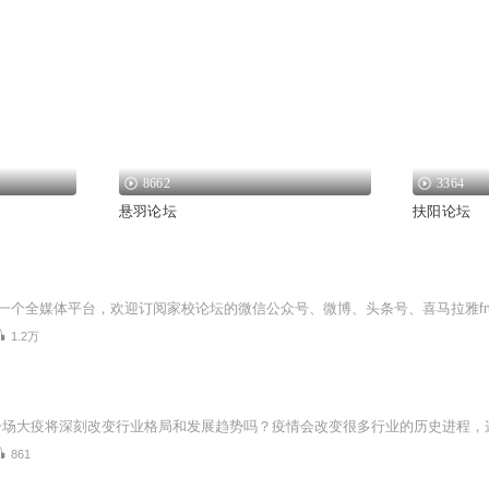
8662
3364
悬羽论坛
扶阳论坛
1.2万
861