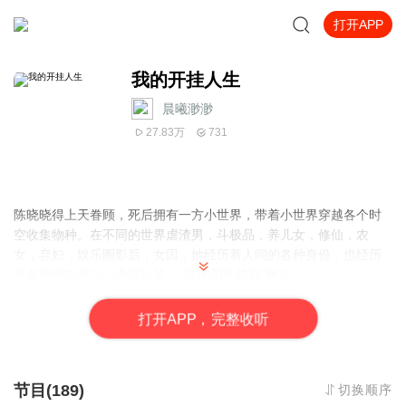
打开APP
我的开挂人生
晨曦渺渺
27.83万
731
陈晓晓得上天眷顾，死后拥有一方小世界，带着小世界穿越各个时
空收集物种。在不同的世界虐渣男，斗极品，养儿女，修仙，农
女，弃妇，娱乐圈影后，女囚，她经历着人间的各种身份，也经历
着各种悲欢离合。内容标签： 随身空间 快穿 爽文
打
开
A
P
P，完整收听
节目(189)
切换顺序