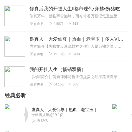
1806285zthd
修真后我的开挂人生‖都市现代•穿越▪扮猪吃虎‖免费
主播讲的真好听，希望主播多多。
修真万年，登临宇宙巅峰，而今带着万载记忆重生繁华都市。这一世，我只求顺心而为，守护所爱之人，弥补前世遗憾。待我重修二十年，可让诸神下黄泉!播音:牧子澄、思凡...
回复
2022-01-06
2
4.90万
518
有声书
雪莲苁
蛊真人｜大爱仙尊｜热血｜老宝玉｜多人VIP免费有声剧
求更新求更新求更新更新更新
内容简介【黑暗文反派流封神之作】人是万物之灵，蛊是天地真精。一个穿越者不断重生的故事。一个养蛊、炼蛊、用蛊的奇特世界。配音组（男角色）老宝玉旁白...
回复
2021-12-20
2
19.13亿
3434
有声书
砰然鈊动
我的开挂人生（畅销双播）
这小说很好听，主播不更新了吗？
【内容简介】萌新律师马哲正值提拨之际半路遭遇穿着婚纱的孟瑶“打劫”，本以为是擦肩而过的路人，上天安排的一次次离奇巧合让俩人展开啼笑皆非的爱情之旅……【作者简介】...
回复
2022-12-08
0
84.15万
505
有声书
经典必听
艳子_ob7
故事好听👍👍👍主播讲的好👍👍👍
蛊真人｜大爱仙尊｜热血｜老宝玉｜多人VIP免费有声剧
回复
2022-08-25
0
专辑播放量超19.1亿
19.13亿
小云_myv