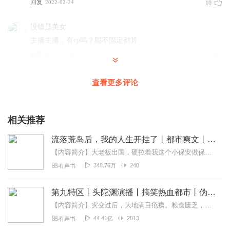
回复
2022-02-24
10
没错是美女
主播主播，有cp吗？固不固定都算
回复
2021-12-29
4
109214764
查看更多评论
非常好听，好听好听好听好听好听
回复
2021-10-23
4
相关推荐
德罗海达
流落荒岛后，我的人生开挂了丨都市爽文丨探险求生逆袭
超级喜欢这种类型的小说，主播也非常棒！
【内容简介】大老板出国，硬拉着我这个小保安做保镖。没想到，一场飞机失事，让我被迫流落荒岛，也彻底改变了我的命运！食物不足，淡水不足，这些都难不倒我！但是看着眼前...
回复
2022-02-03
3
348.76万
240
有声书
听友239569156
第九特区丨头陀渊演播丨搞笑热血都市丨伪戒丨VIP免费多人有声剧
好好听，主播大大加油，求更新，求更新
【内容简介】灾变过后，大地满目疮痍。粮食匮乏，资源紧俏，局势混乱……一位从待规划区杀出来的青年，背对着漫天黄沙，孤身来到九区谋生，却不曾想偶然结识三五好友，一念...
回复
2022-01-06
3
44.41亿
2813
有声书