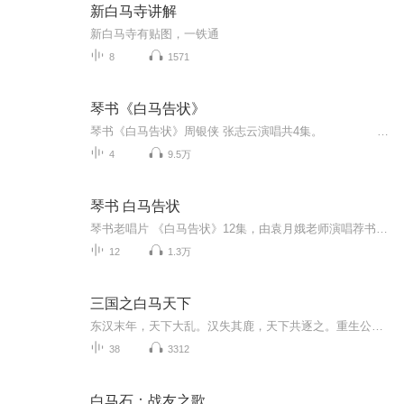
新白马寺讲解
新白马寺有贴图，一铁通
8
1571
琴书《白马告状》
琴书《白马告状》周银侠 张志云演唱共4集。 更多张志云，牛崇光，刘汉飞大鼓书 琴书，扬琴戏，大鼓书，坠子，清音戏更新关注我哦 推荐书目·张栋宝琴书《张廷秀私访》 孙育和琴书《周锦龙投亲》 周银侠琴书《恩仇记》 免责声明 本主播提供的戏曲资源收集于互联网和朋友赠送，仅供欣赏，学习交流，如存在版权问题或侵犯您的利益请通知我们，将立即给予删除
4
9.5万
琴书 白马告状
琴书老唱片 《白马告状》12集，由袁月娥老师演唱荐书目·扬琴戏《金枪大北宋》等系列书目很多，上接《飞龙传》《刘金定下南唐》下接《三枪定南唐》《杨家将》《穆桂英大破天门阵》《呼杨合兵》《杨宗保征西》《十二寡妇征西》《穆桂英四下西凉》等推荐书目·，欢迎大家收听免责声明 本主播提供的戏曲资源收集于互联网和朋友赠送，仅供欣赏，学习交流，如存在版权问题或侵犯您的利益请通知我们，将立即给予删除推荐书目·更多琴书大鼓书，琴鼓联台等唱片，音频，视频戏曲大全内容请联系我们
12
1.3万
三国之白马天下
东汉末年，天下大乱。汉失其鹿，天下共逐之。重生公孙瓒之子公孙续，率领白马义从争霸天下，铁骑纵横，势不可挡。
38
3312
白马石：战友之歌