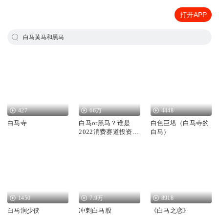
打开APP
白马黄马和黑马
427
66万
4448
白马寺
白马or黑马？谁是
白色巨塔（白马寺的
2022消费赛道投资关
白马）
键词？
1450
7.9万
8918
白马涧少侠
冲刺白马股
《白马之恋》