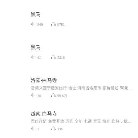
黑马
249
9751
黑马
41
2316
洛阳-白马寺
音频来源于链景旅行 地址 河南省洛阳市 票价描述 50元 开放时间 全年开放 每日07:30-19:00 乘车信息 暂无
10
55.6万
越南-白马寺
票价详情 免费开放 适宜 全年 电话 暂无 简介 您好，我们现在来到的是河内历史最悠久的寺庙之一 ——白马寺。白马寺位于河内的老城区，您走进寺庙就能看见著名的白马雕塑，这匹威风的白马到底有什么神奇之处？就让我们一起去探索一下吧！据说，越南的李岱...
1
135