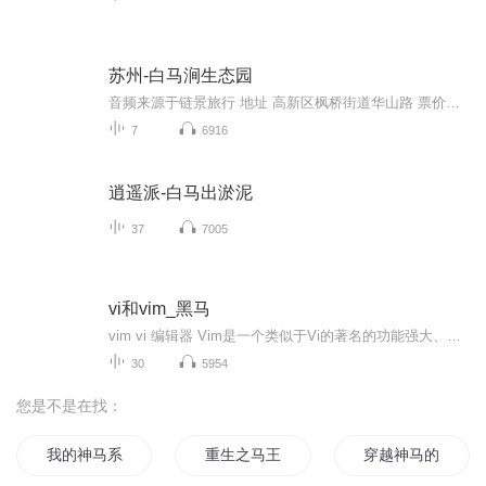
苏州-白马涧生态园
音频来源于链景旅行 地址 高新区枫桥街道华山路 票价描述 暂无 开放时间 全天 乘车信息 暂无
7
6916
逍遥派-白马出淤泥
37
7005
vi和vim_黑马
vim vi 编辑器 Vim是一个类似于Vi的著名的功能强大、高度可定制的文本编辑器，在Vi的基础上改进和增加了很多特性。VIM是自由软件。Vim普遍被推崇为类Vi编辑器中最好的一个，事实上真正的劲敌来自Emacs的不同变体。1999 年Emacs被选为Linuxworld文本编辑分类的优胜者，Vim屈居第二。但在2000年2月Vim赢得了Slashdot Beanie的最佳开放源代码文本编辑器大奖，又将Emacs推至二线。总的来看， Vim和Emacs在文本编辑方面都是非常优秀的。
30
5954
您是不是在找：
我的神马系统
重生之马王传奇
穿越神马的