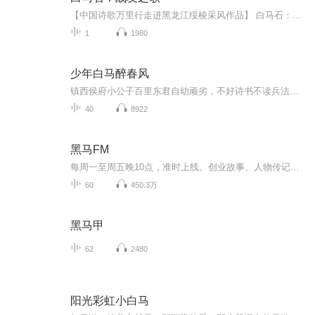
【中国诗歌万里行走进黑龙江绥棱采风作品】 白马石：战友之歌 洪烛 1. 白马石，东北抗联的秘密联络站 八十多年后，我又来这里寻找战友 接头暗号是田间的诗： “……一个义勇军 骑马走过他的家乡。 他回来： 敌人的头， 挂在铁枪上！” 战友啊，你听见我的呼唤吗？ 被诗人赞美过的孤胆英雄 后来怎么样了？是获得更多的战果 还是因为弹尽粮绝不幸身亡？ 他是否想得到：这么多年来 不断的有援军前来找他 我正是迟到的一个 也许已无法帮他做点什么 但我必须找到失联的战友。哪怕仅仅 为了通知他一声：“我们胜利了！” 在生者与死者之间 这仍然是一份最重要的情报 他如果不知道，就死不瞑目啊 我如果不能把捷报传递到烈士耳边 就不是一个称职的诗人 诗人，战争与和平的交通员 2. 我正走在他走过的路上 不，是我回到了自己忘却的战场 白山是我骑乘的白马 黑水是我力挺的长枪 一轮落日，已代替敌人的头颅 在枪尖上摇摇晃晃 诺敏河：嫩江支流 夕照之下，仿佛铁枪上的那一绺红缨 仍然在滴着昨天的血 如果我告诉你诺敏河又是 大名鼎鼎的呼兰河上源 你会怎么想？是否能感到 那是一部史诗在流淌 3. 只剩下一块饼干了，一半分给战友 另一半含在嘴里 只剩下两颗子弹了，一颗准备射向敌人 最后一颗留给自己 只剩下一个晚上了，前半夜站岗放哨 后半夜突围 明明知道此行凶多吉少 我还是要站好最后一班岗 即使会在天亮之前倒下 此时此刻，我像树木一样站得笔直 只剩下一条路了，不是死于敌人的子弹 就是死于自己的子弹 也许，还有别的选择？ 可那不属于我，不属于一个战士 如果说有什么遗憾的话，那就是见不着 明天的太阳了。我是没有明天的人 当然，太阳还是会照常升起 照耀着的，将是我光荣的尸体 这具尸体一定保持着冲锋的姿势 从生到死，我都习惯了以冲锋来反冲锋 只剩下最后一点时间了 可我还是那么相信自己 4. 在胜利日之前阵亡的的战友 使我加倍地心痛：他若是多坚持一会就好了 就能与我一起欢呼，一起解甲归田 可惜，胜利需要他流尽最后一滴血 他毫不迟疑就这么做了 在胜利日之前阵亡的的战友 使我加倍地心痛：我若是早来一会就好了 就能与他并肩战斗，为他包扎伤口 可惜，他因失去援助才孤军奋战 惟一的战友就是那匹汗血淋漓的战马 在胜利日之前阵亡的的战友 使我心痛了又痛。我甚至被这样的问题所纠缠： 死于胜利前夜，究竟算失败者 还是胜利者？我为他的不幸而遗憾 遥遥传来一声马嘶，似乎在替他诉说：他很幸福 所有为胜利立下不朽之功的人 都有权利为自己而骄傲 “他倒下了。阵地被敌人占领。” “不，他还在坚守着自己的尸首 尸首那么大小的一块阵地，一直没有失守。” “难怪，敌人用军刀切开他的肚子 发现胃里面只有棉絮和草根 要下意识地向他的尸体敬礼呢！” “即使敌人，也不得不佩服断粮那么久 仍拒绝投降的对手。在胜利日之前 他个人就已反败为胜……” 5. 我的战友没有军衔 可在敌人眼里，他永远是将军 敌人也不得不尊称他为将军 我的战友没有军衔 可在我眼里，他永远是将军 我很荣幸自己和一个将军成为战友 他是拿枪杆子的，我是拿笔杆子的 这不妨碍我们成为战友 谁叫我们置身于同一个战壕呢 他在胜利日之前战死，我在胜利日之后出生 这不妨碍我们成为战友 谁叫我们捍卫着同一个祖国呢 我的战友没有军衔，却是将军中的将军 我也想歌颂英雄而成为诗人中的诗人 他比任何诗人都能给我更大的力量 不，他也是诗人，以血写诗 血写的诗才配叫作史诗：他把最后一颗子弹 最后一个字，留给了自己…… 6. 在白山黑水之间，我没有找到阔别的战友 只找到战友骑过的白马 在林海雪原之间，我没有找到战友的骨头 只找到白马变成的石头 在白天黑夜之间，我没有找到战友的坟头 只找到一块无字的墓碑 在白纸黑字之间，我读到的所有诗篇 都不如眼前的这一块空白，更有内涵 别小瞧了这一块石头 它是一匹战马的遗骸 别小瞧了这一匹白马 它是一位英雄的坐骑 别小瞧了这一位无名的英雄 他身上有千万人的影子 别小瞧了这一块空白 它装得下千言万语，沧海桑田 7. 据地质学家考证：黑龙江绥棱的白马石 其实是天外飞来的陨石 至于它是从哪颗星球上飞来的 还得请教天文学家 天文学家回答不了的问题 只能交给诗人了 诗人才能想象得出那壮丽的画面： 这冰凉的顽石，曾经是一颗弹尽粮绝的流星 它用最后的一点力气，点着了自己 耀眼的光焰，怎么看怎么像一匹鬃毛飘拂的白马 明明是悲剧，可马背上的骑手 分明还在欢快地吹着口哨，不像是受难 不像是陨落，更像是凯旋 “……一个义勇军 骑马走过他的家乡。 他回来： 敌人的头， 挂在铁枪上！” 是的，他不是在流浪，而是在回家
1
1980
少年白马醉春风
镇西侯府小公子百里东君自幼顽劣，不好诗书不读兵法不学武艺，却独好酿酒，只因和年少时被害的好友叶云有过一个要成为“酒仙”的约定。但是他的命运却由不得他选择，最终他还是拜入了天下第一李长生的门下，开始学习武艺。并且在此过程中结识了红颜知己玥...
40
8922
黑马FM
每周一至周五晚10点，准时上线。创业故事、人物传记、公司成长史……只要你想听，主播们就为你讲！
60
450.3万
黑马甲
62
2480
阳光彩虹小白马