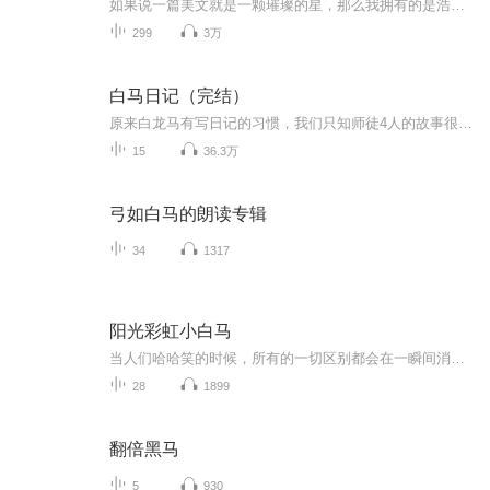
如果说一篇美文就是一颗璀璨的星，那么我拥有的是浩瀚银河。
299
3万
白马日记（完结）
原来白龙马有写日记的习惯，我们只知师徒4人的故事很少有人关注到一直默默无闻的白龙马，白龙马的内心世界是怎样的呢？欢迎收听由沉云原著月满西楼播讲的轻松搞笑小说《白马日记》
15
36.3万
弓如白马的朗读专辑
34
1317
阳光彩虹小白马
当人们哈哈笑的时候，所有的一切区别都会在一瞬间消失！节目主题：大张伟幽默的清醒人生主播介绍：主播现在是新人一枚，难保叫来不会一夜成名！仰仗各位多多关照！！！主播寄语：既然走了这条路，每天的困难都会很多，失败是正常的，成功是偶然的，但是你...
28
1899
翻倍黑马
5
930