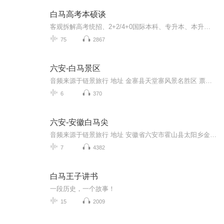
白马高考本硕谈
客观拆解高考统招、2+2/4+0国际本科、专升本、本升硕、直博择校干货，真实对比各大中外合作院校学费、挂科难度、毕业含金量，科普教育部留服认证避坑要点，专为400-500分中分段高三家庭提供务实升学规划。
75
2867
六安-白马景区
音频来源于链景旅行 地址 金寨县天堂寨风景名胜区 票价描述 暂无 开放时间 全天 乘车信息 暂无
6
370
六安-安徽白马尖
音频来源于链景旅行 地址 安徽省六安市霍山县太阳乡金竹坪村 票价描述 所有报价以大别山主峰景区网站公布价格为准。 开放时间 （7：00——18：00） 乘车信息 上海、南京、阜阳、合肥：至霍山县城（或至六替高速霍山收费站下高速）---漫水河镇（S318)--陡沙...
7
4382
白马王子讲书
一段历史，一个故事！
15
2009