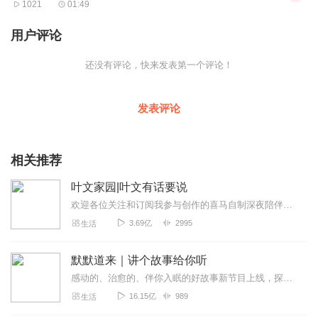
1021
01:49
用户评论
还没有评论，快来发表第一个评论！
发表评论
相关推荐
叶文家园|叶文有话要说
欢迎各位关注和订阅我参与创作的喜马自制深夜陪伴谈话栏目《听你说·百态人声》【听你说·百态人声】每晚直播连线真实人间故事|叶文现场互动中|人间冷暖，抱团取暖每周...
3.69亿
2995
生活
默默道来｜讲个故事给你听
感动的、治愈的、伴你入眠的好故事新节目上线，探索现实世界的无尽魅力，追求对生活的真实记录《听见人间真相》（点击名称，直达专辑）网易人间故事集持续更新中，邀您关注...
16.15亿
989
生活