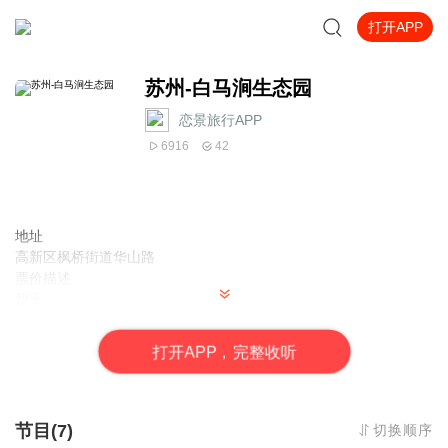
打开APP
苏州-白马涧生态园
恋景旅行APP
6916
42
地址
高新区枫桥街道华山路
票价描述
暂无
开放时间
全天
打
开
A
P
P，完整收听
乘车信息
暂无
音频来源于链景旅行
节目(7)
切换顺序