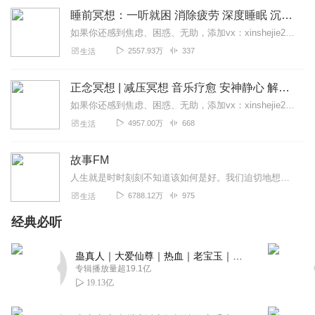
睡前冥想：一听就困 消除疲劳 深度睡眠 沉浸体验
如果你还感到焦虑、困惑、无助，添加vx：xinshejie2018、vx公众号：宣萱心伴，与主播宣萱开启心灵交流之旅，共建温暖的精神家园！如果你喜欢我的内容，请...
2557.93万
337
生活
正念冥想 | 减压冥想 音乐疗愈 安神静心 解郁降噪
如果你还感到焦虑、困惑、无助，添加vx：xinshejie2018、vx公众号：宣萱心伴，与主播宣萱开启心灵交流之旅，共建温暖的精神家园！如果你喜欢我的内容，请...
4957.00万
668
生活
故事FM
人生就是时时刻刻不知道该如何是好。我们迫切地想知道怎么解决问题，也同样挣扎着寻求理解和安慰。这样的你，并不孤独。重获新生的抑郁症病人；用一辈子摆脱原生家庭阴影的...
6788.12万
975
生活
经典必听
蛊真人｜大爱仙尊｜热血｜老宝玉｜多人VIP免费有声剧
专辑播放量超19.1亿
19.13亿