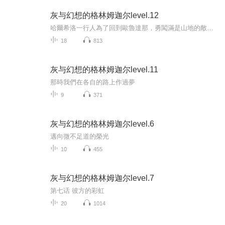
灰与幻想的格林姆迦尔level.12
哈爾希洛一行人為了回到歐魯達那，勇闖滿是山地的敵人領土，朝大海邁進。歷經重重冒險，他們終於抵達海邊，搭上了一艘船。哈爾希洛等人還在勘察情況時，居然有名黏著假鬍子的少女出現在他們眼前！「我乃桃比奈！是也！你們報上名來！」哈爾希洛他們遇見神...
18
813
灰与幻想的格林姆迦尔level.11
那時我們在各自的路上作過夢
9
371
灰与幻想的格林姆迦尔level.6
邁向微不足道的榮光
10
455
灰与幻想的格林姆迦尔level.7
第七话 彼方的彩虹
20
1014