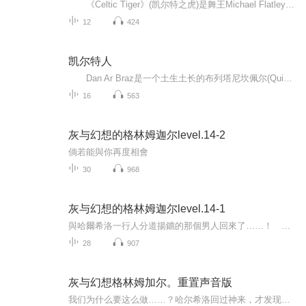
《Celtic Tiger》(凯尔特之虎)是舞王Michael Flatley(迈克·弗莱利)2005年全新的踢踏舞作品，世界舞王Michael Flatley这位史无前例地身兼创作者、舞者、编舞者与制作人的超级明星通过自编并且领舞的7分钟踢踏舞《大河之舞》征服了全球观众，把爱尔兰的...
12
424
凯尔特人
Dan Ar Braz是一个土生土长的布列塔尼坎佩尔(Quimper)人，但名声远播全世界，特别是在上世纪七十年代，他和艾伦·斯蒂威尔(Alan Stivell)一起演奏的吉他作品更是出名。上世纪七十年代早期，他和艾伦·斯蒂威尔(Alan Stivell)共同演出，电吉他是他的工...
16
563
灰与幻想的格林姆迦尔level.14-2
倘若能與你再度相會
30
968
灰与幻想的格林姆迦尔level.14-1
與哈爾希洛一行人分道揚鑣的那個男人回來了……！ 收錄全新撰寫的短篇，以及原先同捆收錄於電視動畫的特典小說 哈爾希洛等人誤闖他界帕拉諾之際，格林姆迦爾發生了天大的異變……那名男子戴著面 具隱藏真面目，在劇烈動盪的世界中獨自朝歐魯達那...
28
907
灰与幻想格林姆加尔。重置声音版
我们为什么要这么做……？哈尔希洛回过神来，才发现自己身处在黑暗当中，他完全不知道自己人在何处，也不明白这个地方是哪里。他的身边有一群和他一样失去记忆，只记得自己名字的男女；而离开了地底后，等待着众人的是一个「宛如游戏」的世界。为求生存，...