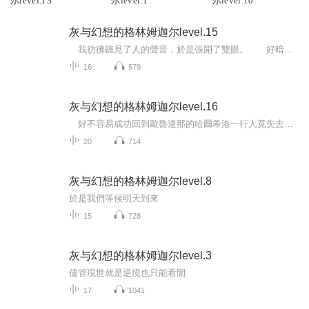
尔level.13
尔level.1
尔level.10
灰与幻想的格林姆迦尔level.15
我彷彿聽見了人的聲音，於是張開了雙眼。 好暗。現在是夜晚嗎？不過周遭並非一片漆黑，我發現有亮光。 抬頭一看，發覺牆壁上設置了小小的蠟燭。 蠟燭數量不只一個，並以一定的間隔排列，一直往前方延伸而去。 這裡到底是哪？ 不知怎麼地...
16
579
灰与幻想的格林姆迦尔level.16
好不容易成功回到歐魯達那的哈爾希洛一行人竟失去了記憶。唯一的例外只有梅莉。 而在這段期間，歐魯達那局勢丕變……？ 失去記憶的一行人究竟前景如何？ 現實終究是現實，只能默默地全盤接受。她已不在人世，永遠不在了…… 阿拉巴吉亞王國...
20
714
灰与幻想的格林姆迦尔level.8
於是我們等候明天到來
15
728
灰与幻想的格林姆迦尔level.3
儘管現世就是逆境也只能看開
17
1041