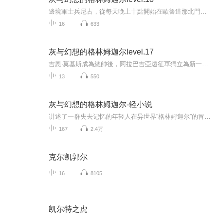
邊境軍士兵尼古，從每天晚上十點開始在歐魯達那北門的瞭望塔執行看守任務，一直到第二天早上六點、每天的第一聲鐘聲響起時結束，也就是所謂的夜班。北門的瞭望樓並沒有屋頂。二十七歲的尼古身材中規中矩，瞭望樓的墻壁正好能到他胸口的位置。從上面探出頭...
16
633
灰与幻想的格林姆迦尔level.17
吉恩‧莫基斯成為總帥後，阿拉巴吉亞遠征軍獨立為新一代的邊境軍。他們與哥布林之王締結盟約，接著準備攻打以半獸人為核心的敵軍隊根據地「悲嘆山岳」。哈爾希洛等人受命組成特殊行動部隊，負責從敵軍內部擾亂敵方的重要任務。他們偕同希諾哈勒率領的獵戶...
13
550
灰与幻想的格林姆迦尔-轻小说
讲述了一群失去记忆的年轻人在异世界“格林姆迦尔”的冒险。是我喜欢很久的一本轻小说了，曾经有一部动漫，但是迟迟不见第二季的到来，最近想重新开始把这本书看一遍，平时有听书的习惯，突然感觉可以和大家一起来分享这本书。因为是第一次尝试，所以技巧...
167
2.4万
克尔凯郭尔
16
8105
凯尔特之虎