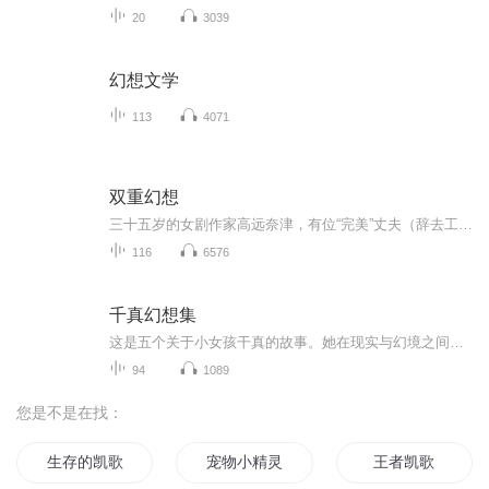
20
3039
幻想文学
113
4071
双重幻想
三十五岁的女剧作家高远奈津，有位“完美”丈夫（辞去工作专心做她的经纪人与家庭煮夫）。两人住在宁静的乡间，从事剧本创作。曾几何时，本来是亲密战友的丈夫，却变成了碎念狂与控制狂，不仅监控奈津的日常生活，还修改她的剧本，扼杀了奈津想突破自我的...
116
6576
千真幻想集
这是五个关于小女孩干真的故事。她在现实与幻境之间穿梭，邂逅一个个温柔美好的角色，演绎一段段曲折动人的故事。善良热忱的心灵引领她化险为夷，在奇遇中收获真情。作者为每个故事打造了一个如梦似幻的美妙世界，等你牵着干真的手走进来。
94
1089
您是不是在找：
生存的凯歌
宠物小精灵之我是小凯
王者凯歌