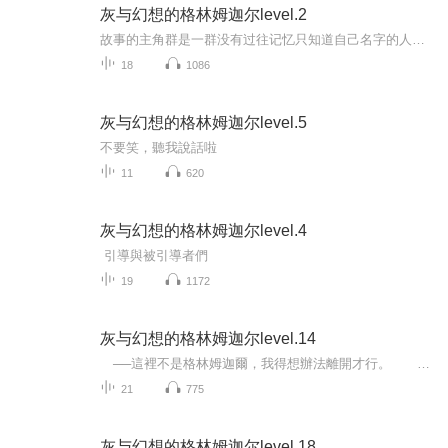
灰与幻想的格林姆迦尔level.2
故事的主角群是一群没有过往记忆只知道自己名字的人。自黑暗的地下走出后，面对一个“如同游戏一般”的新世界“格林姆迦尔”。在不清楚自身来历、身置何处的情况下，他们不得已必须加入要塞“欧鲁达那城”的义勇兵团，成为见习义勇兵。主角哈尔希洛和一群...
18
1086
灰与幻想的格林姆迦尔level.5
不要笑，聽我說話啦
11
620
灰与幻想的格林姆迦尔level.4
引導與被引導者們
19
1172
灰与幻想的格林姆迦尔level.14
──這裡不是格林姆迦爾，我得想辦法離開才行。 他界帕拉諾中，人稱夢魔的怪物與眾多魔法師橫行，哈爾希洛等人在此四散各地。如今身旁沒有可靠的同伴，能夠信任的就只有自己。 ──但是，我能信任自己到什麼地步？ 首要目標是找到同伴和離開這...
21
775
灰与幻想的格林姆迦尔level.18