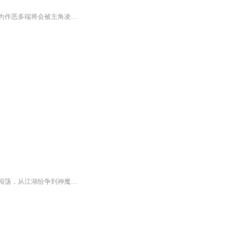
文案：别人穿书成大佬。冷安他穿成了一颗蛋，一颗可以见鬼的蛋。而且还是一颗注定会因为作恶多端将会被主角凌迟的反派蛋。冷安觉得做一辈子的蛋挺好的，他一点儿也不想出去（手动微笑.jpg）————可惜想不想的都得出来，冷安破壳而出的时间甚至比原文还...
温柔腹黑的现代穿越者柳飞云，在架空世界邂逅冷漠傲娇的龙族之君白琉渝。一人一龙携手闯荡，从江湖纷争到神魔棋局，历经误会纠葛、生死考验，感情在虐心波折与甜蜜羁绊中升温，最终打破宿命桎梏，成就情有独钟的圆满结局，演绎跨越人龙两界的深情传奇。