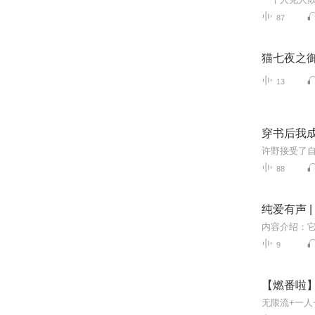
87
猫七夜之
13
穿书后我
88
纯爱有声 
9
【燃番啦】