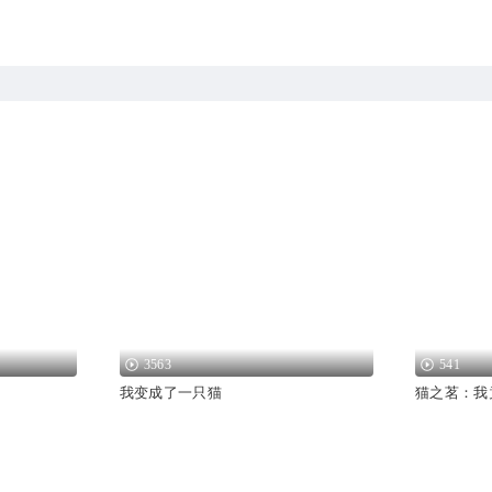
3563
541
我变成了一只猫
猫之茗：我