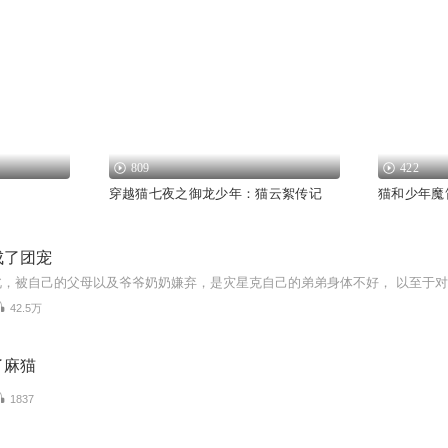
809
422
穿越猫七夜之御龙少年：猫云絮传记
猫和少年魔
成了团宠
42.5万
了麻猫
1837