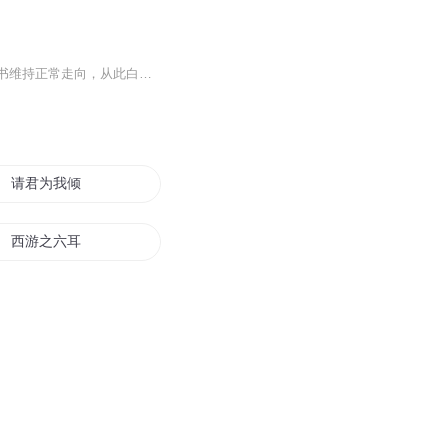
一朝穿书，她成了自己笔下的盛世白莲花。怎么办？这是一个艰难的选择；是为了让自己的书维持正常走向，从此白莲一生；还是在书海无涯中奋起反抗，追求自己的幸福？这真是一个问题……
请君为我倾耳听
西游之六耳传奇
左耳青春右耳年华
春风耳语
耳边的歌声