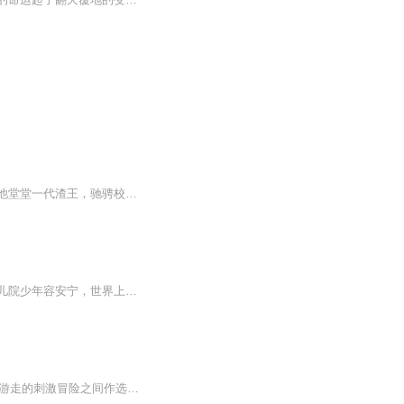
许野接受了自己从书里穿出来这件事后，对突然继承了天才学神人设这件事表示有点上火。他堂堂一代渣王，驰骋校园十一年，学神？nonono，请叫我学渣。小学渣不爱科研，不想当教授，只想混在大学球场争当全校最帅的崽！女生：天！这是哪个专业的小学弟？知情...
内容介绍：它流浪许久，没有感受过温情，刚被融化的心却遭遇不测，再醒来时已重生成孤儿院少年容安宁，世界上没有那只住在垃圾桶边的白色流浪猫了，你还会记得我吗？还会带我回家吗？
无限流+一人一猫走天下+灵异+游戏内容简介 如果让你在平凡到无趣的安逸生活和在死亡边游走的刺激冒险之间作选择，你会选哪个？ 在漫长的安逸生活中，唐欣无数次问过自己这个问题，她的回答只有一个，那就是安逸的生活。 在没有经历过濒临死亡的恐惧...