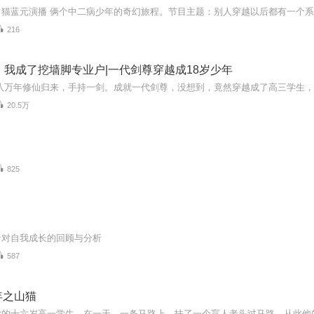
216
，我成了挖墙脚专业户|一代剑尊穿越成18岁少年
20.5万
825
者对自我成长的回顾与分析
587
年之山猫