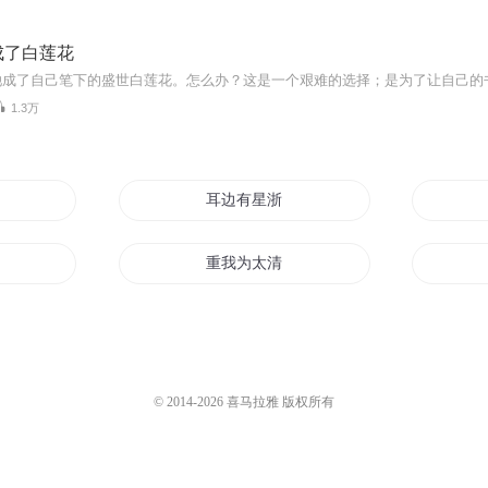
成了白莲花
1.3万
界里的猫耳小公主
耳边有星浙
猫耳娘
重我为太清李耳
朵
西游后传六耳
她的猫耳少年
© 2014-
2026
喜马拉雅 版权所有
他是清风拂过耳