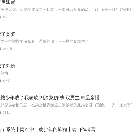
了反派蛋
356
成了婆婆
田文一个家族的发家史，温馨舒服，不一样的穿越体验
24.8万
成了刘协
了刘协。
5.5万
|龙族少年成了我老攻？|渝龙|穿越|双男主|精品多播
3681
成了系统丨两个中二病少年的旅程丨碧山作者写