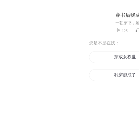
穿书后我
125
您是不是在找：
穿成女权世
我穿越成了
爱上你的耳
双耳情话
太上李耳