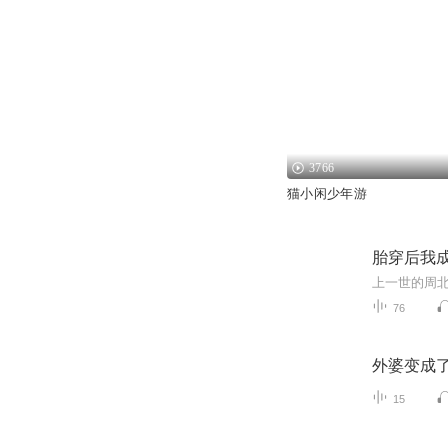
3766
猫小闲少年游
胎穿后我
76
外婆变成
15