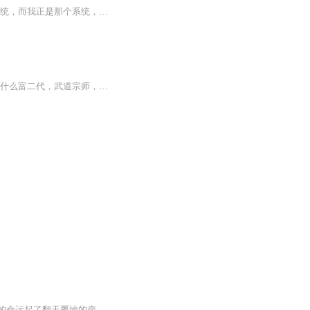
碧山作者写，猫蓝元演播 俩个中二病少年的奇幻旅程。节目主题：别人穿越以后都有一个系统，而我正是那个系统，我的宿主正是我的兄弟，这是一个很奇妙的组合。我是“主角”！我是“光环”！我们是“主角光环”组合！ 人物介绍 碧山作者：似乎永远快乐的中二...
世家弃少，八万年修仙归来，手持一剑。成就一代剑尊，没想到，竟然穿越成了高三学生，什么富二代，武道宗师，重生仙尊，敢招惹我的，老子一剑斩之.........
一个人见人欺的十六岁高一学生，在一天，一条马路上，扶了一个盲人老头过马路，从此他的命运起了翻天覆地的变化，经过不断的努力再加上不错的运气，成立了自己的帮派，并让它一天一天壮大起来，在事业丰收的同时，当然爱情也接蹱而至，虽然是个小辣椒，但毕竟是自己最爱的人。 人生究竟应该如何，不会有人知道，不过只要在死的时候，能对自己说一声：我活过。 那就够了！ 这就是人生。 本故事纯属虚构，切无对号入座，如有雷同，实乃巧合。 更重要的是，切无模仿！切记！切记！