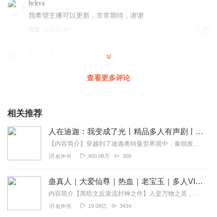
hckva
我希望主播可以更新，非常期待，谢谢
回复
2026-02-09
1
白夜本体
非常宇宙无敌好听！！！！！
查看更多评论
回复
2026-03-21
0
相关推荐
人在迪迦：我变成了光丨精品多人有声剧丨奥特曼打怪兽
【内容简介】穿越到了迪迦奥特曼世界观中，秦朝发现自己居然获得了UM系统，在系统的帮助下居然可以变成光？于是，在哥尔赞与美尔巴破坏掉两座巨人石像，并且与大古变身的...
450.08万
356
有声书
蛊真人｜大爱仙尊｜热血｜老宝玉｜多人VIP免费有声剧
内容简介【黑暗文反派流封神之作】人是万物之灵，蛊是天地真精。一个穿越者不断重生的故事。一个养蛊、炼蛊、用蛊的奇特世界。配音组（男角色）老宝玉旁白...
19.08亿
3434
有声书