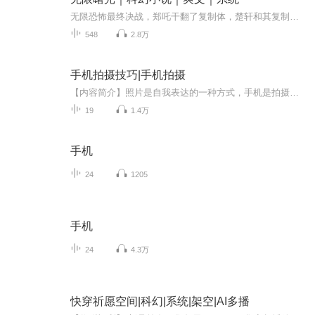
无限恐怖最终决战，郑吒干翻了复制体，楚轩和其复制体同归于尽。进入了下一个轮回时代，但却无法进入纳尼亚传奇复活同伴。此时，北冰洲队迎来了名为楚昊的新人，他带领着北冰洲队屡败屡战。同伴们一个个倒下，楚昊也摸到了主神空间的一些门道。当他开始大...
548
2.8万
手机拍摄技巧|手机拍摄
【内容简介】照片是自我表达的一种方式，手机是拍摄照片最方便的工具，想拍出富含美感的照片，需要了解摄影的基础理论，并熟练掌握手机相机的操作方法。本书从基础的构图和光线讲起，结合人物、动物、花卉、食物、风景等场景，进一步讲解它们在具体拍摄时...
19
1.4万
手机
24
1205
手机
24
4.3万
快穿祈愿空间|科幻|系统|架空|AI多播