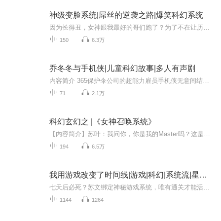
神级变脸系统|屌丝的逆袭之路|爆笑科幻系统
因为长得丑，女神跟我最好的哥们跑了？为了不在让历史重演，我不停的让自己变帅，帅，帅到爆……从颜值负数到正爆发，从人人躲闪到万女拥护，我的丑陋人生从此逆袭成功。
150
6.3万
乔冬冬与手机侠|儿童科幻故事|多人有声剧
内容简介 365保护伞公司的超能力雇员手机侠无意间结识了小学生乔冬冬，他被乔冬冬及其家人金子般的心感动，与他们成了好朋友。于是，乔冬冬身边有了一个“超级英雄”，他只要在遇到困难时召唤手机侠，一切艰难险阻都不是问题：他和手机侠一起打败了尾气怪...
71
2.1万
科幻玄幻之 |《女神召唤系统》
【内容简介】苏叶：我问你，你是我的Master吗？这是一个宇宙最强者响应各个位面女神召唤的故事。文字版权方：阅文听书【作者/主播简介】作者：青空似璃，网络小说作家。主播：灼耀奇音声工场【购买须知】1、本作品为付费有声书，前76集为免费试听，购买成...
194
6.5万
我用游戏改变了时间线|游戏|科幻|系统流|星际文明|科幻
七天后必死？苏文绑定神秘游戏系统，唯有通关才能活命！《萌芽》关卡中，他读档二十七次拯救拾荒少女，获得超凡地图；现实里培育变异风信子，觉醒骑士能力。当五星潜力的冰山校花遇上他的【鉴定】之眼，当19世纪伦敦的暗杀阴谋等待他阻止——苏文发现，每...
1144
1264