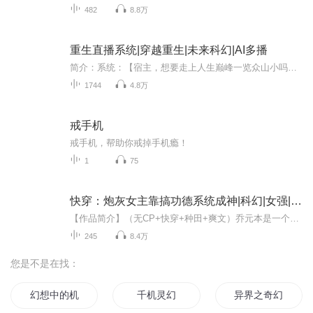
482
8.8万
重生直播系统|穿越重生|未来科幻|AI多播
简介：系统：【宿主，想要走上人生巅峰一览众山小吗？想要重建人类文明划船不用桨吗？系统在手，天下你有！】 唐安心被‘重生直播系统’强行绑定了，一睁眼重生到六百年前，那个时候......火星和地星还是好兄弟。 月球还乖乖呆在太阳系。机甲还没出现...
1744
4.8万
戒手机
戒手机，帮助你戒掉手机瘾！
1
75
快穿：炮灰女主靠搞功德系统成神|科幻|女强|系统|逆袭|AI专辑
【作品简介】（无CP+快穿+种田+爽文）乔元本是一个在厂里兢兢业业打螺丝普通工人，最大的愿望就是多挣点钱，让自己及父母过上好日子。可脑子里突然出现了一个自称功德系统的东西，要她做好人，行好事。此后乔元穿梭在各个时空赚取功德，走上了一条跟以前不...
245
8.4万
您是不是在找：
幻想中的机战幻想
千机灵幻
异界之奇幻的手机