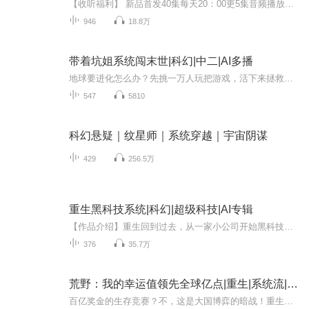
【收听福利】 新品首发40集每天20：00更5集音频播放满10000次，加更5集订阅满50，加更5集不定期加更爆更关注主播+订阅专辑+五星满分优质评论 冠名哦 【内容简介】 她从祈愿中来，接下那一份份委托，替他们守护住自己的家园。所有的阴谋也好，推手也罢，...
946
18.8万
带着坑姐系统闯末世|科幻|中二|AI多播
地球要进化怎么办？先挑一万人玩把游戏，活下来拯救世界，死了…….就真死了。戈离暖就是被挑中的一万人当中的一员，只是她运气太差，被万中有一的末日简化版系统挑中，被迫开启了“一坑到底”的末日…….只是这系统也太坑了吧？天天和她吵架不说，还要被...
547
5810
科幻悬疑｜纹星师｜系统穿越｜宇宙阴谋
429
256.5万
重生黑科技系统|科幻|超级科技|AI专辑
【作品介绍】重生回到过去，从一家小公司开始黑科技之路拥有众多男友粉的人工智能划时代的虚拟游戏头盔超级石墨烯电池……而多年以后，罗池对自己打造出的科技帝国，却倍感诧异罗池：“我当初只是想完成任务啊！”【作者介绍】云珑儿【购买须知】1、本作品...
376
35.7万
荒野：我的幸运值领先全球亿点|重生|系统流|科幻|末日求生|科幻
百亿奖金的生存竞赛？不，这是大国博弈的暗战！重生归来的林烨带着【幸运值MAX】金手指，与占卜少女潘小七组成‘小仙女和臭老板队’。当别人在孤岛挨饿时，他们靠撞树的野兔和烟熏竹鼠登上热搜；当遭遇金环蛇时，潘小七的预言让他们化险为夷。全球观众不知...