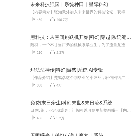
未来科技强国｜系统种田｜星际科幻
【内容简介】张知意外加入未来世界的科技论坛，获得未来世界的先进科技资料，论坛里有未来世界的超级科技。他成立星宇科技，融合未来科技，用未来世界的先进技术，碾压所有科技公司，带领华夏科技迅速崛起，主导世界科技的发展。星宇科技作为龙头企业，搅...
459
496.7万
黑科技：从空间跳跃机开始|科幻|穿越|系统流|超级科技|科幻
陆羽，一个不甘当厂弟的机械系毕业生，为了流量竟造出‘空间跳跃机’直播穿越火星！谁料黑科技系统突然觉醒，他却困在火星没带航天服。观众以为特效，华国航天局却炸了锅！从解决水源到兑换黑科技饭盒，他在星际流浪中屡创奇迹。当发现外星文明遗迹，系统...
210
2.3万
玛法法神传|科幻|游戏|系统|AI专辑
【作品介绍】楚鸣彦这个刚毕业的小屌丝，轻信网络广告，进入一个叫做法神的号称装备全靠打，元宝秒兑换传奇私服，想要发泄一下工作中的郁闷。没有想到他再一次被现实教育，被VIP们杀的痛不欲生。不甘心的楚鸣彦脑子一热，将自己刚发的工资全部充了进去，等...
388
4万
免费|末日余生|科幻末世&末日流&系统
日更5集，不定期爆更！订阅可以收到更新提醒哦~ 【内容简介】 在现实与梦境的交界，叶枫预见末日危机：未知病毒引发丧尸潮，好友周子怡与卢景浩并肩同行。梦境成真，他们凭借预知的线索，踏上生死逃亡。目标只有一个——生存，逃离丧尸的铁蹄，寻找庇护之...
466
3.2万
无限曙光｜科幻小说｜爽文｜系统