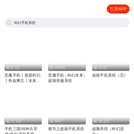
打开APP
科幻手机系统
8.7万
16.9万
4.5万
恶魔手机丨悬疑科幻
恶魔手机 | 科幻未来 |
超级手机系统（完）
丨热血爽文丨未来系
超级穿越系统
统
37.4万
4417
10.2万
手机三国|特种兵穿
都市之超能手机系统
超脑系统（科幻进