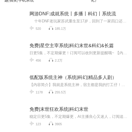
越|搞笑|手机系统
化）
网游DNF:成就系统丨多播丨科幻丨系统流
十年DNF老玩家苏武重生至17岁，回到了一家四口还在还着房贷的时候，却发现小时候的世界竟然出现了全息游戏DNF。自身更是绑定“成就系统”。且达成成就任务就能获得丰厚奖励。 苏武凭借着对游戏的剧情了解走向以及各种副本的攻略，从此开启“挂...
520
185.1万
免费|星空主宰系统|科幻末世&科幻&长篇
日更5集，不定期爆更！订阅可以收到更新提醒哦~ 【内容简介】 在星者世界，天才少年林良远，心怀55%星者之心，却被陷害跌至谷底，仅剩20%。面对冷酷现实，他以善良之心，与纯真少女林雪儿结缘。家族另一天才林宗，嫉妒如蛇，野心昭然，其女人林娇欲利用而...
456
2.2万
低配版系统主神（系统|科幻|精品多人剧）
【内容简介】我就是系统主神，宿主都是我的打工仔！想吃大米吗？用功法换吧！想看动漫吗？用科技换吧！再不好好做任务，信不信我断你wifi掐你电？ 【作者简介】作者大秦小兵是一名出色的专职小说作家，他的作品包括： 《低配版系统主神》、 《女神的异界...
1178
255.5万
免费|末世狂欢系统|科幻末世
稳定日更5集，不定期爆更，AI主播良心又迷人，订阅追更不迷路！ 【内容简介】 青春无限，爱恨随意。你来我往，终是过客。 【作者介绍】 作者：三击炮
123
3905