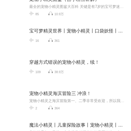
最全的宠物小精灵图鉴大百科 关键是有7岁的宝可梦迷弟同步给小朋友讲解哦 喜欢宝可梦的小朋友不要错过
85
10.9万
宝可梦精灵世界丨宠物小精灵丨口袋妖怪丨精灵宝可梦
16
361
穿越方式错误的宠物小精灵，续！
109
38.9万
宠物小精灵海滨冒险三 冲浪！
宠物小精灵之海滨冒险第一、二季非常受欢迎，所以我们为大家准备了第三季！本季杰尼龟去冲浪为主哟！
2
364
魔法小精灵丨儿童探险故事丨宠物小精灵丨睡前故事