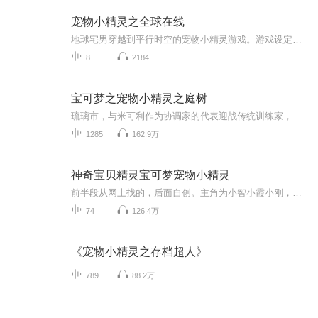
宠物小精灵之全球在线
地球宅男穿越到平行时空的宠物小精灵游戏。游戏设定取材于地球的宠物小精灵TV以及口袋妖怪游戏注：与口袋妖怪有很大出入什么？你不知道鲤鱼王会进化成为暴鲤龙？什么？你说笨笨鱼是世界上最丑的小精灵？什么？你说mega之石是最没用的道具？什么？你说希罗娜发行最新海滩写真了？说了多少次，我的眼里只有小精灵！对了，这本小遥的写真你要不要...
8
2184
宝可梦之宠物小精灵之庭树
琉璃市，与米可利作为协调家的代表迎战传统训练家，奠定了华丽大赛的地位。 栖水市，成为史上最年轻的高级培育家，名字被永久记载于培育家协会。华蓝市，以训练家的身份重归故乡，单宠吊打捕虫少年，一路横推短裤小子。其实这只是一本普普通通的精灵宝...
1285
162.9万
神奇宝贝精灵宝可梦宠物小精灵
前半段从网上找的，后面自创。主角为小智小霞小刚，初始宝可梦是火岩鼠，更新较慢，内容精彩（）欢迎收听!不要忘了点赞评论关注订阅分享以及五星好评哦～
74
126.4万
《宠物小精灵之存档超人》
789
88.2万