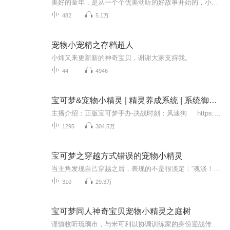
美好的童年，是从一个个优美动听的好故事开始的，小故事里有大智慧。精彩的宠物小精灵世界神奇魔法小精灵的好玩有趣的故事穿梭于魔法世界的冒险之旅好玩有趣的魔法世界主播声音柔和，故事情节引人入胜，让人捧腹让我们在故事中知道什么是“精彩”动听的故...
482
5.1万
宠物小宠精之存档超人
小炜又来更新新的神奇宝贝，谢谢大家支持我。
44
4946
宝可梦&宠物小精灵 | 精灵养成系统 | 系统御兽宠物流
主播介绍：正版宝可梦手办-决战时刻：风速狗 https://s.click.taobao.com/23AWzDo喷火龙 https://s.click.taobao.com/ca9HoDo拉普拉斯 https://s.click.taobao.com/ebDDoDo水箭龟 https://s.click.taobao.com/w2mbGPo快龙 ...
1295
304.5万
宝可梦之穿越方式错误的宠物小精灵
当主角发现自己穿越之后，表现的不是很淡定：“魂淡！我正在看的是FATE好不好！为毛会穿到宠物小精灵啊！这个我没看过啊！” 当主角照过镜子并拉开裤带之后，表现的很是不淡定：“Yoooooo什么的果然最讨厌了！” 当主角发现在自己脑袋里有个...
310
29.3万
宝可梦同人神奇宝贝宠物小精灵之庭树
谨慎收听琉璃市，与米可利以协调训练家的身份迎战传统训练家，奠定了华丽大赛的地位。栖水市，成为史上最年轻的高级培育家，名字被永远记载于培育家协会。华蓝市，以训练家的身份重回故乡，单宠吊打捕虫小子，一路横推短裤小子。 这其实只是一本普普通通的...