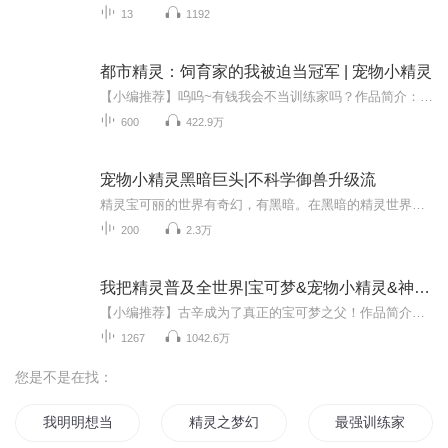
13
1192
都市精灵：饲育家的我被迫当冠军 | 宠物小精灵
【小编推荐】呜呜~有钱我会不当训练家吗？作品简介：【飞卢小说网独家签约作品】苏羽穿越到了一个以都市为背景的精灵世界，拥有一身无比恐怖的超能力。你见过主人比精灵还强的饲育家吗？因为没钱当训练家，所以他只能当饲育家了。然而...有钱了，我在兼职...
600
422.9万
宠物小精灵黑暗巨头|不科学御兽升级流
精灵宝可丽的世界有奇幻，有黑暗。在黑暗的精灵世界里将如何生存下去......“生命是如此的脆弱啊，没错，弱小就是原罪，只有沦为被吃掉的命运，我，龙崎真二不想死，既然老天爷给了我第二次机会，那我就一定要纵情纵横地活下去，绝对不能像以前那么窝囊，...
200
2.3万
我把精灵普及全世界|宝可梦&宠物小精灵&神奇宝贝
【小编推荐】古辛成为了真正的宝可梦之父！作品简介：【飞卢小说网独家签约作品】“你想钱想疯了吧？这只滋水王八你卖二十万？你良心不会痛的吗？”少女指着自己怀里顶着一颗大光头的萌萌哒乌龟不敢置信的开口。“小姐，我郑重的申明一下，它叫杰尼龟，不...
1267
1042.6万
您是不是在找：
我明明想当训练家啊
精灵之梦幻训练师
最强训练家