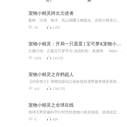
清》
巅
宠物小精灵跨次元使者
森林、沙漠、海洋、高山我哪儿都能去。还和小精灵们遇见了多啦A梦！这不是跨次元吗？主角一系列奇遇，尽在此专辑！还有各种各样的宝可梦。现已上映。
10
1.8万
宠物小精灵：开局一只蛋蛋 | 宝可梦&宠物小精灵 | 精灵御兽宠物流 |
主播介绍：正版宝可梦手办-决战时刻：风速狗 https://s.click.taobao.com/23AWzDo喷火龙 https://s.click.taobao.com/ca9HoDo拉普拉斯 https://s.click.taobao.com/ebDDoDo水箭龟 https://s.click.taobao.com/w2mbGPo快龙 ...
1229
213.5万
宠物小精灵之存档超人
【内容简介】用模拟器玩口袋妖怪的龙野被奇怪的系统带到了小精灵世界。各种道具要不要？大师球，超级钓竿，火山镇石，新月之羽，只要存档里有的都可以兑换。神兽要不要？梦幻，三柱王，冥王龙，只要存档里有的就可以兑换。创世神大甩卖啦，不要998只要一千...
412
1761.3万
宠物小精灵之全球在线
地球宅男穿越到平行时空的宠物小精灵游戏。游戏设定取材于地球的宠物小精灵TV以及口袋妖怪游戏注：与口袋妖怪有很大出入什么？你不知道鲤鱼王会进化成为暴鲤龙？什么？你说笨笨鱼是世界上最丑的小精灵？什么？你说mega之石是最没用的道具？什么？你说希罗娜发行最新海滩写真了？说了多少次，我的眼里只有小精灵！对了，这本小遥的写真你要不要...
8
624