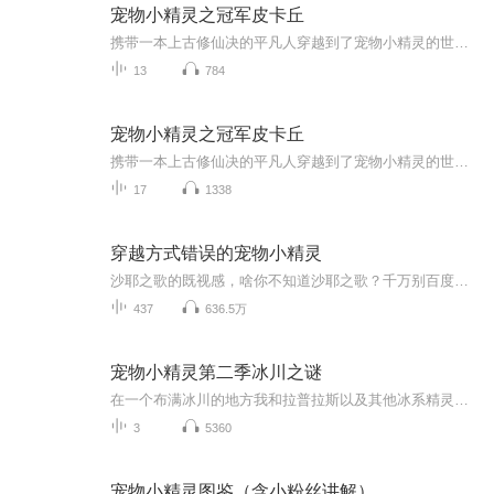
宠物小精灵之冠军皮卡丘
携带一本上古修仙决的平凡人穿越到了宠物小精灵的世界？还变成了皮卡丘？这该怎么办？皮卡丘告诉你她要成为冠军!谁说只有人类才可以收服神奇宝贝？才可以训练神奇宝贝？只有人类才可以参加联盟大赛？才可以成为冠军？皮卡丘告诉你她就要成为神奇宝贝训练家...
13
784
宠物小精灵之冠军皮卡丘
携带一本上古修仙决的平凡人穿越到了宠物小精灵的世界？还变成了皮卡丘？这该怎么办？皮卡丘告诉你她要成为冠军!谁说只有人类才可以收服神奇宝贝？才可以训练神奇宝贝？只有人类才可以参加联盟大赛？才可以成为冠军？皮卡丘告诉你她就要成为神奇宝贝训练家...
17
1338
穿越方式错误的宠物小精灵
沙耶之歌的既视感，啥你不知道沙耶之歌？千万别百度，小心你会吐！一个不一样的宠物小精灵，萌萌哒，萌萌哒，萌萌哒是不存在哒，啊嘎嘎嘎嘎。三次元里的宠物小精灵到底有多猎奇，不好说，不过乔伊好美，君沙好美，主角也好美。Yoooooooooooooooooo交流群：780898712交流群：780898712交流群：780898712
437
636.5万
宠物小精灵第二季冰川之谜
在一个布满冰川的地方我和拉普拉斯以及其他冰系精灵在一起等待着它的出现！
3
5360
宠物小精灵图鉴（含小粉丝讲解）