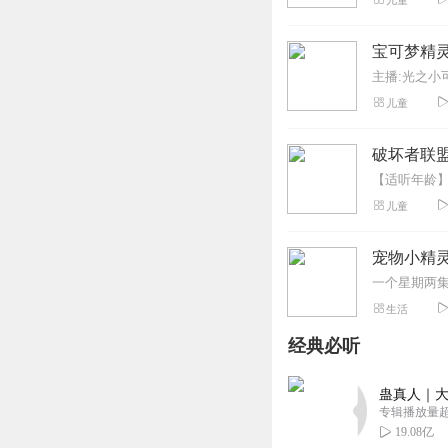
儿童
18003550kzz
宝可梦精
太棒了(≧∇≦)/⊙ω
主播:光之小
回复
2020-04-07
儿童
战斗吧奥特战士
破坏者联盟
超赞的呢！！！希望
回复
2020-07-21
儿童
Amyluoxin
宠物小精
太好听了！我的人
一个星期两
回复
2020-05-04
生活
经典必听
丛殿坤
好，还不错吧？还
蛊真人｜大
回复
2020-04-06
专辑播放量超1
19.08亿