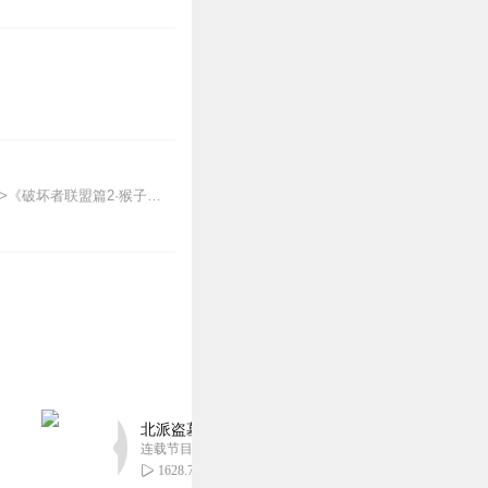
4
【适听年龄】7岁+《猴子警长科学探案记》系列《破坏者联盟篇1·猴子警长科学探案记》>>>《破坏者联盟篇2·猴子警长科学探案记》>>>《破坏者联盟篇3·猴子警长科...
3
3
北派盗墓笔记丨头陀渊出品丨悬疑灵异丨摸金校尉丨
3
连载节目超四百集
1628.72万