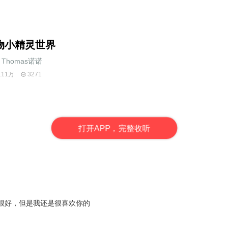
物小精灵世界
Thomas诺诺
.11万
3271
打
开
A
P
P，完整收听
很好，但是我还是很喜欢你的