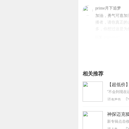
prime月下追梦
加油，勇气可嘉加
播者，请你真正的
多，你想过这是为
回复
2020-06-07
安澜_zg
😘👌👌👌🦕🌋si.le
回复
2020-02-20
相关推荐
生光辉
不到5星就是差！
“不会到现在
回复
2020-03-19
有声书
是星鱼喵呐
神探迈克狐
谢谢你对我专辑的
回复
2020-03-28