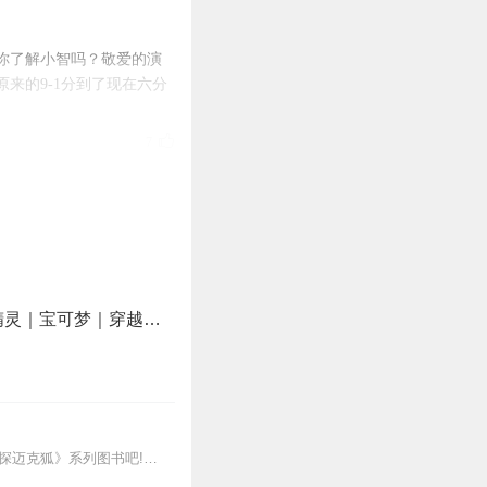
你了解小智吗？敬爱的演
来的9-1分到了现在六分
7
7
【超低价】神奇宝贝：训练家从赏金猎人开始｜梦梦大大倾情演播宠物小精灵｜宝可梦｜穿越数码宝贝的世界
6
新专辑点击收听《神探迈克狐·怪盗归来篇｜多多罗》！！！>>>点击进入主播橱窗购买《神探迈克狐》系列图书吧!<<<多多罗故事【点击前往】收听多多罗其他好玩有趣的故...
5