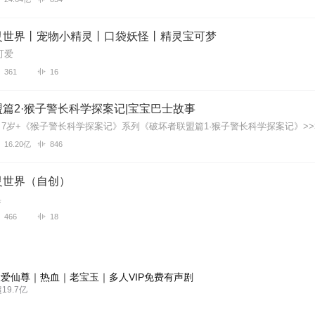
灵世界丨宠物小精灵丨口袋妖怪丨精灵宝可梦
⊙⊙ω⊙⊙ω⊙⊙ω⊙⊙ω⊙
可爱
361
16
篇2·猴子警长科学探案记|宝宝巴士故事
声音能再好一点。😄😄😄
16.20亿
846
灵世界（自创）
生没有那么多的人生态度，
集
466
18
行吧
爱仙尊｜热血｜老宝玉｜多人VIP免费有声剧
9.7亿