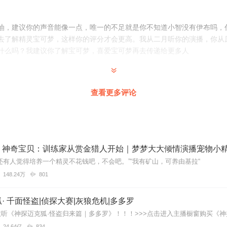
油，建议你的声音能像一点，唯一的不足就是你不知道小智没有伊布吗，
去了解精灵宝可梦，这样你的评分才会更高。我从二月听你的演播，你从原
什么吗？我建议你了解宝可梦，喜爱宝可梦再去传递给更多人
查看更多评论
！！！！！！！！！！！！！！！！！！！！！！！
还有人觉得培养一个精灵不花钱吧，不会吧。”“我有矿山，可养由基拉“
148.24万
801
· 千面怪盗|侦探大赛|灰狼危机|多多罗
支持😊我给你满分
24.64亿
834