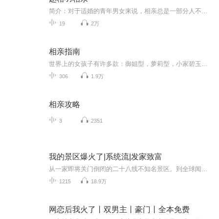
简介：对于适婚的青年男女来说，相亲总是一部分人不得已的选择，但同时也是我们结识伴侣的一种途径，不管你喜不喜欢相亲，相亲中遇到的一些问题却真实存在，本期专辑用19节音频，全方位告诉你相亲的那些事情。 1.第一次相亲不知道聊什么，怎么办？ 2.什么样的人才会拒绝相亲？ 3.如何与多金男相亲？ 4.失败相亲的几大原因！你知道多少？ 5.相亲的第一餐，你该怎么吃？ 6.我们为什么要选择相亲来告别单身？ 7.相亲究竟“相”的是对方的哪些地方？ 8.简单几招把好感升级为恋人
19
2万
相亲指南
世界上的女孩子有许多款：御姐型，萝莉型，小家碧玉型，端庄典雅型，女版霸道总裁型，甜心可爱型。可是在直男的心目中只有两种：喜欢我的和我喜欢的。Play Boy 心目中只有两种：可以撩的和不可以撩的。更多普通男生心目中则是这两种：可以谈恋爱的和可以结婚的。相亲是一条以时间和金钱为代价的不归路。许多女生都在纳闷：我这么漂亮，为什么都没有人喜欢我？我这么居家为什么还会有人拒绝我？孟非在《非诚勿扰》中说过这样一段话：恋爱是求同，婚姻是存异。
306
1.9万
相亲攻略
3
2351
我的景区爆火了|系统流|发家致富
从一家即将关门倒闭的二十八线不知名景区。到全球闻名的网红旅游打卡地。从【超级景区系统】奖励的带有各种属性的景点开始。游客打卡可以刷钱还能增加怀孕率的【娘娘庙】。美的如梦似幻，如同世外桃源的【桃花岛】。爬山就可以增强体质的【盘龙道】。【美...
1215
18.9万
网恋后我火了丨双男主丨豪门丨全本免费