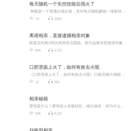
每天随机一个失控技能后我火了
林晓是一个普通白领女孩，意外每天随机解锁一项新技能，不过全是失控款！看软萌甜妹手握奇葩技能，如何在霓虹都市开启逆袭人生。轻松解压，全程槽点密集。女频爆款小说改编，开挂人生火爆全网！
74
2033
离谱相亲，直接逮捕相亲对象
陈真言的第100次相亲有点脱轨。因为这家伙把相亲对象给抓了。……“既然是相亲，我们就开门见山！”“你得工资太低了，而且房子太小……说实话，如果不是你长的帅，我们的相亲到此就会结束。”相亲对象显然对陈真言的情况不太满意。“这样吧，房子写我名，...
634
3.7万
口腔溃疡上火了，如何有效去火呢
《口腔溃疡上火了，如何有效去火呢》11集音频大揭秘！口腔溃疡反复发作，火气怎么消？别急，10个免费音频带你一步步了解口腔溃疡的成因与调养方法！免费内容标题环环相扣，助你轻松战胜口腔溃疡！最后，还有1个付费音频，深度解析，10篇系统文章，让你彻底...
12
391
相亲秘籍
爱情是什么？爱情使人牵肠挂肚，难分难舍，但为什么在一起又有那么多的抱怨、争吵，从甜甜蜜蜜变成哀哀怨怨？ 婚姻是什么？是两个人共同生活，还是一纸证书？有多少夫妻生活在一起，也拥有结婚证书，却每天都在痛苦、失望中度过？你希望的婚姻是什...
935
8.2万
赵格羽相亲