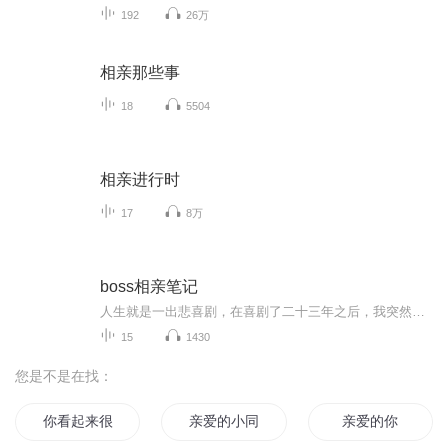
192
26万
相亲那些事
18
5504
相亲进行时
17
8万
boss相亲笔记
人生就是一出悲喜剧，在喜剧了二十三年之后，我突然发现，我的人生就剩悲剧了。一切都源于第一天上班的早上，我跟那个咆哮教主热情地打了个招呼，然后我的人生就急转直下了。从此，我不是陪伴着boss在相亲，就是陪伴着他走在相亲的路上。上帝、佛祖、真主安拉，请让这个结婚狂男人相亲成功吧！
15
1430
您是不是在找：
你看起来很好亲
亲爱的小同学
亲爱的你