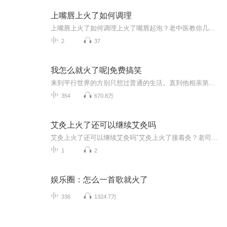
上嘴唇上火了如何调理
上嘴唇上火了如何调理上火了嘴唇起泡？老中医教你几招"灭火"大法 最近是不是火锅烧烤炫得太嗨了？早上照镜子发现嘴唇冒出一串小泡泡，疼得连奶茶吸管都嗦不动。别急着搜"嘴唇起泡是绝症前兆"这种吓人词条，这就是典型的上火症状。作为深耕养生领域的老...
2
37
我怎么就火了呢|免费搞笑
来到平行世界的方别只想过普通的生活。直到他相亲第五十次失败的那一天，他捡到了一个女高中生。身为逃家富二代的她梦想成为大明星。于是方别陪着她来到了横店。原本他只想随意整两部烂片打破她的明星梦，好让她回去继承亿万家产，自己也能跟着混口饭吃。...
354
670.8万
艾灸上火了还可以继续艾灸吗
艾灸上火了还可以继续艾灸吗"艾灸上火了接着灸？老司机告诉你真相！" 最近后台收到不少私信：艾灸后嗓子疼/口腔溃疡/牙龈肿痛，还能不能继续灸？这问题就像问"吃火锅上火还能接着涮毛肚吗"，答案藏在中医的智慧里。 一、上火继续灸，给邪气开条VIP通...
1
2
娱乐圈：怎么一首歌就火了
336
1324.7万