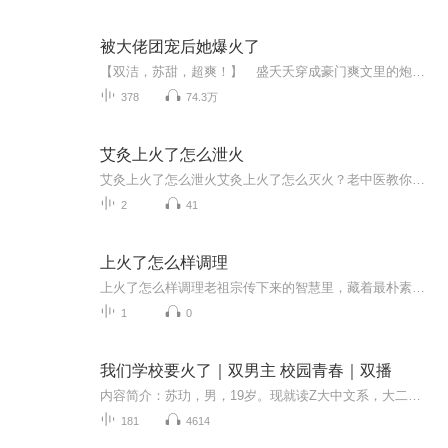
被大佬团宠后她爆火了
【双洁，苏甜，超爽！】 盛夭夭穿成豪门爽文里的炮灰女配后，果断一脚踹飞原剧情，做一个孤独的富婆不香么？ 于是，娱乐圈里黑料最多，演技最烂，被全网群嘲的盛夭夭，突然开始营业。 上杂志，拍广告，录综艺，进影圈等等，但凡能涉猎的，她都涉猎了。
378
74.3万
艾灸上火了怎么泄火
艾灸上火了怎么泄火艾灸上火了怎么灭火？老中医教你五招自救指南 最近朋友圈里总有人在晒艾灸养生，结果灸着灸着突然发现牙龈肿痛、嘴角起泡，整个人燥得像是吃了十包辣条。这不就是典型的艾灸上火吗？今天咱们就来说说，当养生变"伤身"的时候该怎么紧...
2
41
上火了怎么样调理
上火了怎么样调理老祖宗传下来的智慧里，藏着最朴素的灭火器。那些喊着"王老吉灌三瓶"的年轻人，最后往往捧着口腔溃疡疼得嗷嗷叫。上火这事儿就像手机发烫，光靠外部散热解决不了根本问题，得从内部降温才能治本。温水润喉降火气这事儿，好比给烧红的铁锅...
1
0
我们学校要火了｜双男主 校园青春｜双播
内容简介：苏玏，男，19岁。现就读Z大中文系，大二学生一枚。目前在学校的存在感，几乎为零。对于这个结果，他非常满意。大二一开学他就给自己定下目标，本学期一定要继续保持存在感为零。一天午后，他平静了一年多的大学生活，在这场梦醒后，通通被打乱。...
181
4614