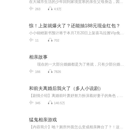
在大城市生活的少年回到家境贫寒的亲生父母身边，因为加错好友和在国外读书的他相识，两个人互相扶持着度过人生最黑暗的时光，披荆斩棘在困境中奋斗，并结实了一帮同样为美好生活而努力拼搏的伙伴，最终少年成为了一名优秀的PUBG职业选手，和他携手共度以...
263
4.9万
惊！上架就爆火了？还能抽188元现金红包？
小小锦鲤新书预计将于本月7月20日上架喜马拉雅VIp免费书籍，提前扫码提前关注主播新书爆更plus首更150集➕日更20集➕爆更假太监：锦衣九千岁【多播】|男频爽文|穿越搞笑|逆袭打脸|多女主|后宫文|权谋热血|惊！现代龙套意外穿越成后宫太监！喜！居然是个假...
11
702
相亲故事
现在的一大部分婚姻都是为了将就，只有少部分婚姻是在爱的前提下进行的。那么对于那样的婚姻，到底娶老婆的意义是什么？大概每个人对于婚姻的看法都不一样，有的男人只是为了正常生活，到家了能有口热饭。有的只是简单的为了生娃，传承后代。而真正的婚姻是什么呢，真正的婚姻是两个人相伴到老。对于女人来说，婚姻不仅是一种简单的身份地位的象征，而更多的是一种责任，一种守护。
166
7826
和前夫离婚后我火了（多人小说剧）
【剧情介绍】离婚前叶萧妤努力扮演着好妻子的角色，满腔热血最后还是捂不热陆振廷的心，离婚后叶萧妤一心只想搞事业，娱乐圈里更是混的风生水起，今天是个小鲜肉，明天是个帅大叔。某陆总脸都气绿了，婚都没离呢，一个两个都当他是摆设么！【制作团队】作...
345
140.5万
猛鬼相亲游戏
【内容简介】吔？厕所外面怎么变成相亲舞台了？！这穿越究竟出了什么问题？地府版非诚勿扰是什么鬼？猛鬼相亲对对碰又是什么鬼？不是，我确实单身没有错，但你们也不能强迫我这种大帅逼参加死亡任务配冥婚啊喂！【作者/主播简介】作者：云夷后主，网络小说...