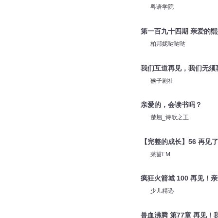
粤语学院
第一百九十四期 亲爱的
柏邦妮哒哒哒
我们互道再见，我们无须
猴子剧社
亲爱的，会读书吗？
楚翘_诗歌之王
【完整的成长】56 再见
莱茵FM
疯狂火箭城 100 再见！
少儿精选
兽血沸腾 第77章 再见