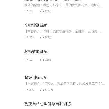
飘落的紫色：我想订那个十一朵的费列罗花束，地址在四环边上，明天上午能送到吗？客服花花：亲，可以的~本店专人送达，不需快递，不会挤压花束，最大程度保持花束的完整~客服花花：亲，我们还附赠精致小卡片，可以写祝福的话~另外店里还有法国进口的浪漫小...
76
2.9万
全职业训练师
【内容简介】李峰：我的学生很多，金融家、运动员、作家、画家、演员、木工、钢筋工、服务员……好像各行各业都有。为什么他们都是所属行业的天才人物？很简单，因为他们听话，知道尊敬我这个老师。文字版权方：阅文听书【作者/主播简介】作者：十个莲蓬，...
251
5.3万
教师效能训练
12
1252
超级训练大师
【内容简介】“年轻人，想成名？老将，想焕发第二春？”“速度不快？身体不强壮？”“受伤了？医生还说会影响职业生涯？”“你就连一点天赋都没有！？”手指一比，“小Case！”只要在万胜手下效力，所有问题迎刃而解。这就是一代足球训练大师万胜的成长故...
896
52.2万
改变自己心里健康自我训练