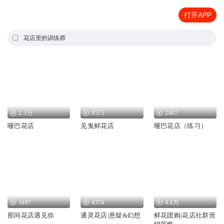
打开APP
花店里的训练师
2.3万
9575
2407
哑巴花店
见鬼鲜花店
哑巴花店（练习）
3487
4374
4.4万
那间花店遇见你
通灵花店|悬疑&幻想
鲜花团购|花店社群营