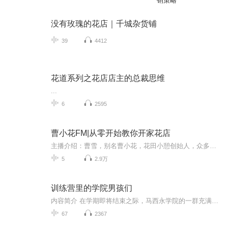
销策略
没有玫瑰的花店｜千城杂货铺
39
4412
花道系列之花店店主的总裁思维
...
6
2595
曹小花FM|从零开始教你开家花店
主播介绍：曹雪，别名曹小花，花田小憩创始人，众多明星名人花艺设计者，被誉为“当代花艺界的魔术师”。- 湖南卫视《快乐大本营》特邀嘉宾- 「故宫宫廷」2019瑞兽IP顾问- 美国花艺学院认证教授...
5
2.9万
训练营里的学院男孩们
内容简介 在学期即将结束之际，马西永学院的一群充满活力的少年们踏上了露营地的冒险之旅。他们齐心协力准备食物、搭建帐篷，享受着美味的蛤蜊大餐。随后，他们砍伐树枝，布置长桌，为晚上的聚餐做准备。在这次冒险中，少年们勇敢地面对游泳、雾风暴和沉...
67
2367