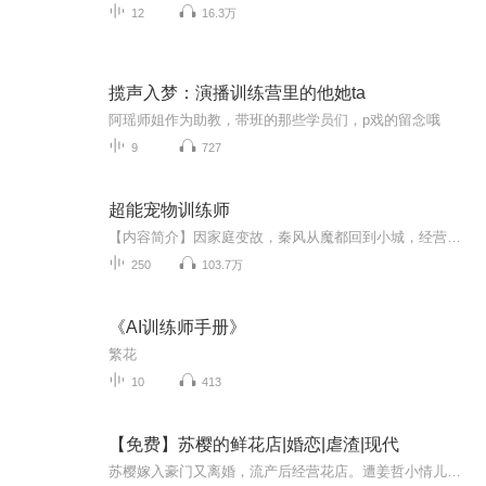
12
16.3万
揽声入梦：演播训练营里的他她ta
阿瑶师姐作为助教，带班的那些学员们，p戏的留念哦
9
727
超能宠物训练师
【内容简介】因家庭变故，秦风从魔都回到小城，经营爷爷留下的宠物店。意外下载了一个可疑的手游app，让他有了捕获神奇幻宠的能力！富贵锦鲤，告命乌鸦，幸福猴……轻松闲趣的日常里，人生却激起了无数可能！【作者/主播简介】作者：今天下雪，网络小说作...
250
103.7万
《AI训练师手册》
繁花
10
413
【免费】苏樱的鲜花店|婚恋|虐渣|现代
苏樱嫁入豪门又离婚，流产后经营花店。遭姜哲小情儿询问攻略婆婆之法，拒绝后花店爆炸。重生回求婚前十日，她决心改变命运，不再与姜哲纠缠。