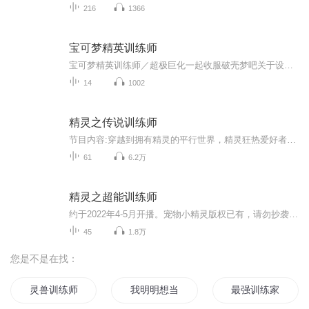
216
1366
宝可梦精英训练师
宝可梦精英训练师／超极巨化一起收服破壳梦吧关于设定：关于时间线：作者君设定主角的出生时间为超级真新人挑战卡洛斯的时候。关于主角设定：主角专走恶系，身上幻兽／神兽不超过两只。关于NPC：作者君为了平衡战力，特别更改了路人们的战斗力，主要内容为...
14
1002
精灵之传说训练师
节目内容:穿越到拥有精灵的平行世界，精灵狂热爱好者苏诺觉醒了【神级训练师系统】他的新手大礼包居然是一份传说宝可梦的珍贵情报，甚至还有一颗大师球!所谓“搏一搏，单车变摩托!”苏诺表示神兽我来了!去吧，大师球!【叮!您已成功收服Z神基格尔德!】【叮!...
61
6.2万
精灵之超能训练师
约于2022年4-5月开播。宠物小精灵版权已有，请勿抄袭。©一天一更。
45
1.8万
您是不是在找：
灵兽训练师
我明明想当训练家啊
最强训练家