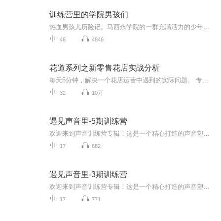
训练营里的学院男孩们
热血男孩儿历险记。马西永学院的一群充满活力的少年们踏上了露营地的冒险之旅。在这次冒险中，少年们勇敢地面对游泳、雾风暴和沉船等困境，虽然有些男孩一度陷入困境，但凭借着友谊、信任和彼此的支持，他们最终都成功逃脱。 这篇文章不仅展现了少年们在露...
46
4846
花道系列之新零售花店实战分析
每天5分钟，解决一个花店运营中遇到的实际问题。 专辑内容将结合商界实际运用：孙子兵法、易经、人文心理学、HR训练、金融等部分内容，每周六还将有神秘大咖加入现场讨论。 专辑主要针对中国各省、县、市实体花店运营中遇到的问题进行分析和解答，同时结合国内外优秀运作模式分析国内行情，帮助中国花卉实体行业走进全新商业时代。 相关行业包括：鲜花店、景观盆景、种植基地、花艺培训、视频直播等
32
10万
遇见声音里-5期训练营
欢迎来到声音训练营专辑！这是一个精心打造的声音塑造之旅。通过一系列针对性的练习，包括发声技巧、语音语调、情感表达等方面，挖掘声音的潜力，让声音更具魅力、更富感染力，从而在各种场合都能自信发声，展现独特风采。
17
882
遇见声音里-3期训练营
欢迎来到声音训练营专辑！这是一个精心打造的声音塑造之旅。通过一系列针对性的练习，包括发声技巧、语音语调、情感表达等方面，挖掘声音的潜力，让声音更具魅力、更富感染力，从而在各种场合都能自信发声，展现独特风采。
17
771