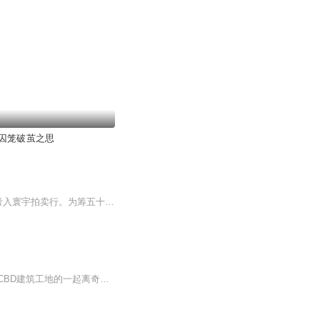
囚笼破茧之思
父亲被冤“假玉案”后跳楼，母亲癌症、弟弟求学，林晚被迫放弃留学机会，凭古董鉴定天赋考入寰宇拍卖行。为筹五十万手术费，她与神秘总裁陆沉舟签下“私人顾问”协议：她得钱救命，他得她专业与忠诚。而一生要强的小姐姐不甘被视为工具，在一次次的困境中...
《沙漏囚笼》是一部充满悬疑与科幻元素的小说，以江临川警官的视角展开。故事从临江市CBD建筑工地的一起离奇案件开始，尸体后颈的条形码、神秘的沙漏装置、以及与江临川妹妹失踪案相关的线索交织在一起，揭开了一场关于基因编辑、记忆篡改和时间操控的惊天...