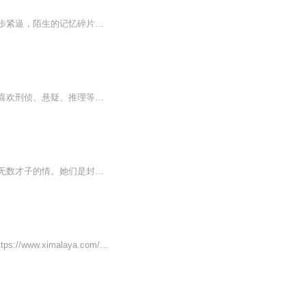
睁开眼，她从汴梁沈家的烈火中，坠入了赵家嫡女的囚笼。柴房霉味、蛛网残尸、追杀声步步紧逼，陌生的记忆碎片在脑海中冲撞。权相要她死，旧怨要她偿，这具躯壳背负的血海深仇，远比她想象的更复杂。当柔弱身躯住进不屈灵魂，当复仇利刃遇上权谋棋局，她握...
《大案追踪》是根据国内真实案件，依据警方侦破过程，对案件始末进行了高度的还原，微喜欢刑侦、悬疑、推理等听众量身定制的音频专辑。专辑用讲述的方式，给听众以身临其境的沉浸式体验，让您听着了解社会，给予启示，做知法、懂法、守法的好公民。评论区...
乱世中，最不好活的是才女，她们才华四溢，总是把世界看得太透；她们各具风韵，牵动着无数才子的情。她们是封建卫道士批判的对象，挣扎在新旧思想的边缘，她们是渴望挣脱囚笼的红玫瑰。民国时期，本就乱世，而乱世中的爱情更如囚笼里的玫瑰一样，脆弱且易...
戳我来听专辑吧！ https://www.ximalaya.com/album/81765926末路绝杀继续火热更新中...https://www.ximalaya.com/album/80895199天黑请闭眼戳我来听...https://www.ximalaya.com/album/74338671一次意外的相识，没想到却是命运最后的枷锁，倾其所有付出一...