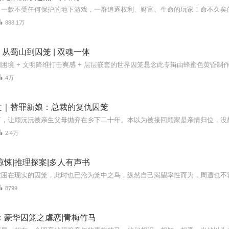
888.1万
从蜀山到囚笼 | 双魂一体
困境 + 文明降维打击爽感 + 层层嵌套的世界囚笼悬念此专辑由蜂蜜色黄昏制
4万
文｜替罪新娘：总裁的复仇囚笼
2.4万
惊悚|推理探案|多人有声书
8799
：豪华囚笼之虐恋|青梅竹马