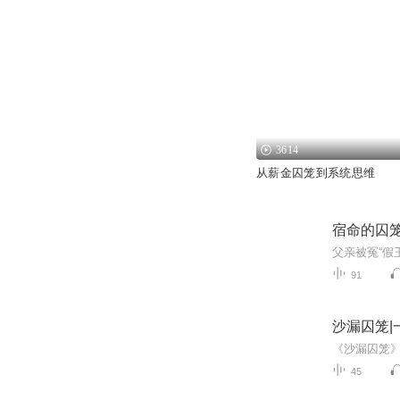
3614
从薪金囚笼到系统思维
宿命的囚笼|
91
沙漏囚笼|
45