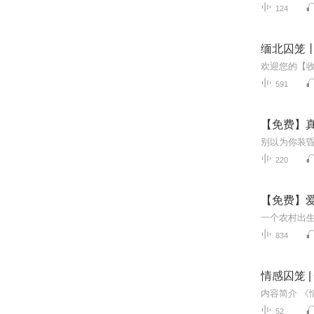
124
缅北囚笼
591
【免费】
220
【免费】
834
情感囚笼 | 
52