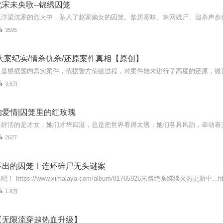
宋未央歌--锦绣囚笼
3595
大案纪实/情杀仇杀/还原案件真相【原创】
3.6万
爱情|囚笼里的红玫瑰
2627
不出的囚笼ㅣ连环碎尸无头谜案
1.9万
【无限流穿越热血升级】