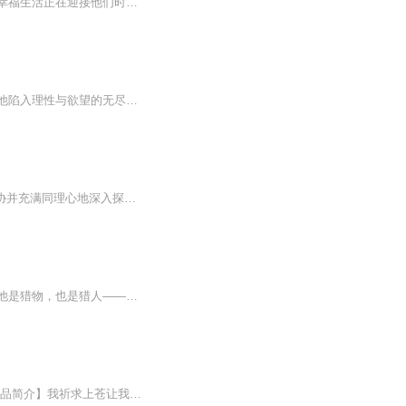
他没有家世背景，却有一个照亮他黑暗童年的青梅竹马，他们相识、相知、相爱，当他以为幸福生活正在迎接他们时，他的爱人却离奇失踪......
在这修仙世界，男二身为门派宗主，站在权力顶端，向来掌控一切，却唯独对她的感情，让他陷入理性与欲望的无尽挣扎。他厌恶自己对她那炽热的痴恋，却又如同飞蛾扑火，情不自禁被她吸引。男主是个极为务实的人。起初，他求娶女主仅仅是出于打破育种世家隆断...
2021年10月7日，阿卜杜勒-拉扎克·古尔纳被授予2021年诺贝尔文学奖，颁奖词是：“毫不妥协并充满同理心地深入探索着殖民主义的影响，关切着那些夹杂在文化和地缘裂隙间难民的命运。 ”1948年阿卜杜勒拉扎克·格尔纳出生于桑给巴尔（现隶属坦桑尼亚），20世...
暴雨夜，囚笼王子携青铜钥匙破门而出！霓虹都市与上古秘境同现，灵力灼血，万灵嘶吼。他是猎物，也是猎人——一剑斩碎千年宿命，以少年之躯，敕令诸界：最强狩灵师，在此立誓！即将震撼发布，敬请期待！作者：小莫莫监制人：西域金子
多人演播《重生之为你囚笼》顾卿辰原著，涩谷余音携手水易冬华&李白制作倾情制作~【作品简介】我祈求上苍让我重生，不过就是想让你再爱我一次罢了！安慕辰活了十八年从来没有想过有一天会被一个男人纠缠。强势的占有 狠狠的侵略，让他没有半分反抗的机会。...