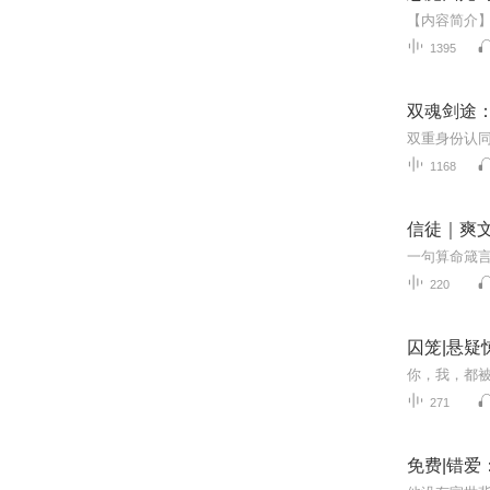
1395
双魂剑途：
双重身份认同
1168
信徒｜爽
220
囚笼|悬疑
271
免费|错爱