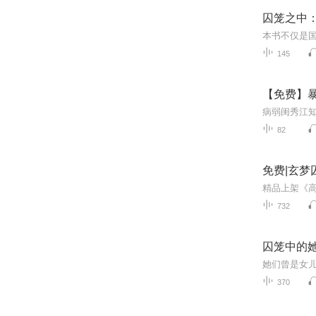
囚笼之中：
145
【免费】暴
82
免费|玄梦
732
囚笼中的
370