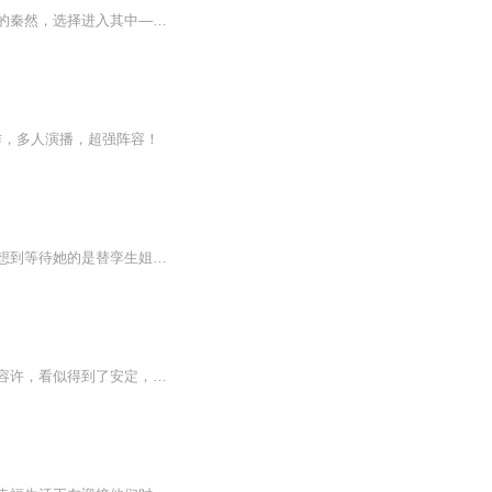
【内容简介】一款不受任何保护的地下游戏，一群追逐权利、财富、生命的玩家！命不久矣的秦然，选择进入其中——为了活下去的机会！【作者/主播简介】作者：颓废龙，网络小说作家。主播：黩武凉凉。【购买须知】1、本作品为付费有声书，前200集为免费试听，...
作，多人演播，超强阵容！
一句算命箴言，让顾沅沅被亲生父母抛弃在乡下二十年。本以为被接回顾家是亲情归位，没想到等待她的是替孪生姐姐嫁入江家的阴谋 —— 嫁给那个传闻中杀人如麻、性情阴鸷的活阎王江霆宵。新婚之夜没有祝福，只有冰冷的报复。江霆宵认定她是害死弟弟的凶手，...
你，我，都被困在现实的囚笼，此时也已沦为笼中之鸟，纵然自己渴望率性而为，周遭也不容许，看似得到了安定，却永远失去了自由。 生活，如人饮水冷暖自知，有些痛楚无法释怀之时，阳光无法照射内心之时，要告诉自己，纵然长夜漫漫，真相可能会迟到，但永远...