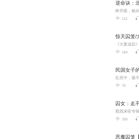
逆命诀：北
111
惊天囚笼/
164
民国女子的
75
囚女：走
250
恶魔囚笼