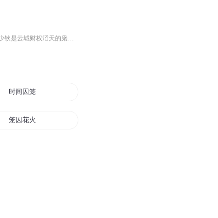
沈湘是一个寄人篱下、穷困潦倒的女人，被迫替人顶罪，被迫与人交易，并且怀了身孕。傅少钦是云城财权滔天的枭少，最初认定沈湘是污点重重、狡诈贪婪的恶之花。她捂不热他，于是决定消失。 可他怎么会放过她，偷了他的心怎么能够逃的一干二净。
时间囚笼
笼囚花火
囚笼血路
灵珠囚笼
通天囚笼