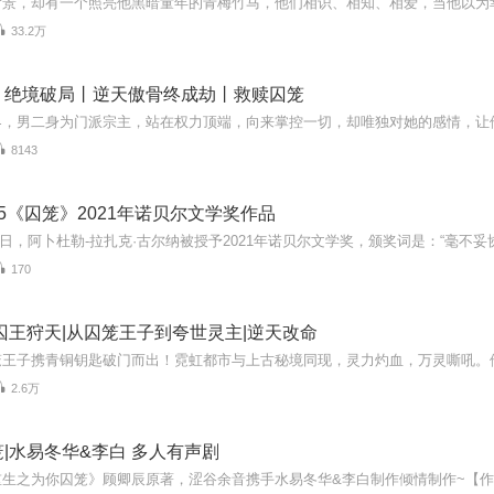
33.2万
丨绝境破局丨逆天傲骨终成劫丨救赎囚笼
8143
5《囚笼》2021年诺贝尔文学奖作品
170
囚王狩天|从囚笼王子到夸世灵主|逆天改命
2.6万
|水易冬华&李白 多人有声剧