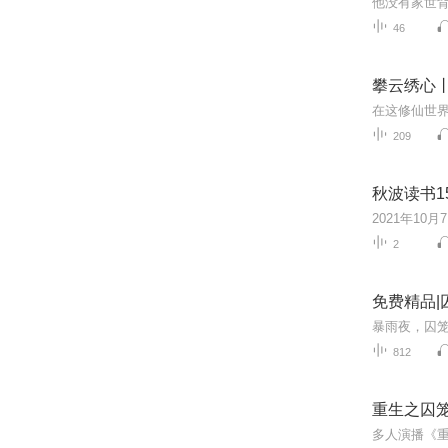
46
攀云绣心
209
秋波读书1
2
免费精品|
812
重生之囚笼