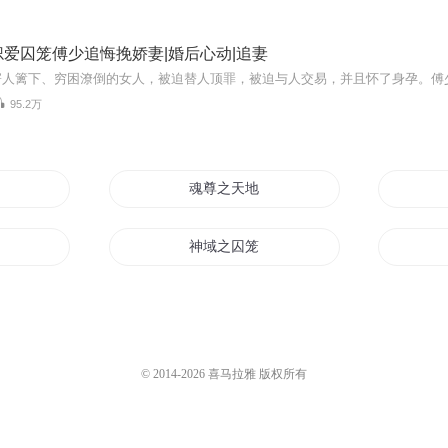
爱囚笼傅少追悔挽娇妻|婚后心动|追妻
95.2万
魂尊之天地囚笼
风华女帝
神域之囚笼
镜像囚笼
蜕变的囚笼
© 2014-
2026
喜马拉雅 版权所有
修
破了这囚笼式的生活