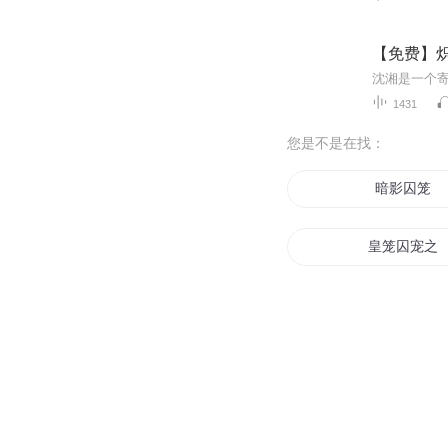
【免费】炽
1431
您是不是在找：
暗影囚笼
皇笼囚宠之
暗世囚笼
法则囚笼
囚笼里的可