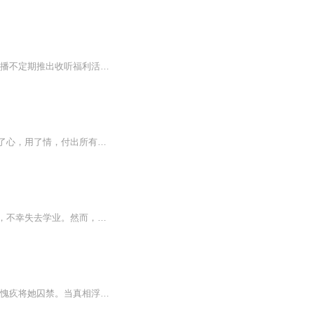
欢迎您的【收听】—【订阅】—【点赞/收藏】—【评论】—【投月票】—【转发】！！！主播不定期推出收听福利活动，敬请关注评论区哦！简介:看似平静的惨道界中,却隐藏着数百年气运转化的危机。一名惜懂的山野少年，遺遇了一个代代一脉相传的神秘门派，无意...
别以为你装昏迷，我就会放过你！当真相浮出水面，他们该何去何从？一场商业联姻，她动了心，用了情，付出所有，感动了观众，却打动不了深爱之人。在她准备放弃这段婚姻时，却发现三年前的那场车祸，是人为的阴谋......三年前的车祸里，夏繁星失去了双亲，...
一个农村出生的小伙子独自来到城市里求学，面对都市的霓虹闪烁和各种诱惑，他难以抗拒，不幸失去学业。然而，在这个冷漠的城市中，他遇到了浓妆艳抹的美女姐妹，给予了他温暖和关怀，让他的生活不再寂寞。但未来的路还很长，接下来的日子里，他的命运又将...
内容简介 《情感囚笼》——一场关于爱与束缚的揪心故事。她被困在婚姻的牢笼，他用爱与愧疚将她囚禁。当真相浮出水面，她才明白，爱有时是最大的束缚。这里有撕心裂肺的情感挣扎，有复杂纠葛的爱恨情仇，更有破茧重生的勇气。这是一场关于自我救赎的心灵...