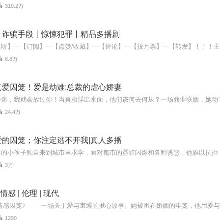
319.2万
丨诈骗手段丨惊悚犯罪丨精品多播剧
8.8万
真爱囚笼！爱是劫难:总裁的虐心娇妻
24.4万
爱的囚笼；你注定逃不开我|真人多播
3万
情感 | 伦理 | 现代
1290