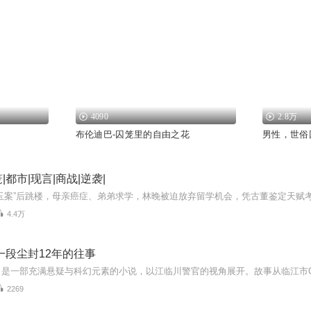
4090
2.8万
布伦迪巴-囚笼里的自由之花
男性，世俗
都市|现言|商战|逆袭|
4.4万
一段尘封12年的往事
2269