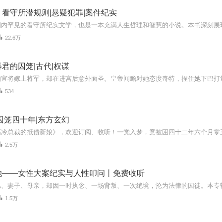
看守所潜规则|悬疑犯罪|案件纪实
22.6万
君的囚笼|古代|权谋
534
囚笼四十年|东方玄幻
2.5万
她——女性大案纪实与人性叩问丨免费收听
1.5万