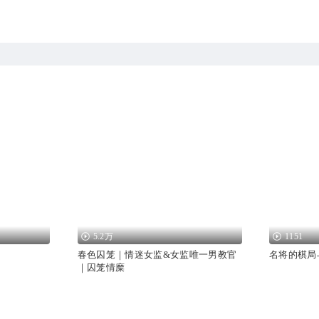
5.2万
1151
春色囚笼｜情迷女监&女监唯一男教官
名将的棋局
｜囚笼情糜