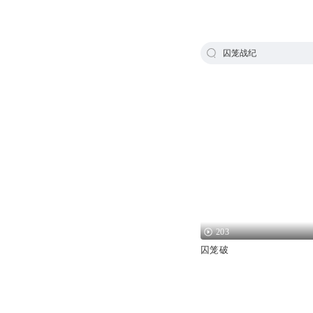
囚笼战纪
203
囚笼破