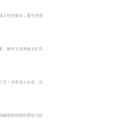
本书不仅是国内罕见的看守所纪实文学，也是一本充满人生哲理和智慧的小说。本书深刻展现人性的复杂，看守所里的百味人生，每一个都牵动人心。通过本书，不仅可以了解法律知识规避风险，更是可以领悟人生哲理，学到待人处事的实用“秘诀”。
病弱闺秀江知宜将嫁上将军，却在进宫后意外面圣。皇帝闻瞻对她态度奇特，捏住她下巴打量，殿外又传来愉太妃宫里太监被处死的消息，她与皇帝之间将有何故事，命运又会如何转变？
精品上架《高冷总裁的抵债新娘》，欢迎订阅、收听！一觉入梦，竟被困四十二年六个月零三天！没有亲人女友，没有现代科技，这里刀是终极武器，煤油灯是唯一光亮。本该熟悉的睡眠，成了终生囚禁的诅咒。在这片蛮荒玄幻世界，是永远沉沦，还是破梦而出？沉浸...
她们曾是女儿、妻子、母亲，却因一时执念、一场背叛、一次绝境，沦为法律的囚徒。本专辑聚焦那些困在爱恨与欲望牢笼中的女性，收录从烈女反杀案到纺织女工纵火案，从年轻女贪污犯到组织卖淫大案等极具代表性的案件，以沉浸式纪实手法，还原案件细节与警方...