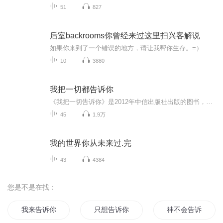
51
827
后室backrooms你曾经来过这里扫兴客解说
如果你来到了一个错误的地方，请让我帮你生存。=）
10
3880
我把一切都告诉你
《我把一切告诉你》是2012年中信出版社出版的图书，作者是万里依然。
45
1.9万
我的世界你从未来过.完
43
4384
您是不是在找：
我来告诉你
只想告诉你
神不会告诉你