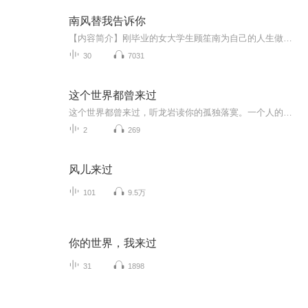
南风替我告诉你
【内容简介】刚毕业的女大学生顾笙南为自己的人生做了最完美的规划。可是，突如其来的事件把她的规划搅了个天翻地覆——顾家父母居然为了利益把她送给了一个双目失明、有暴力倾向的男人！于是，男友被迫分手、自由从此被约束，顾笙南还要照顾一个情绪阴晴...
30
7031
这个世界都曾来过
这个世界都曾来过，听龙岩读你的孤独落寞。一个人的成功不是偶然，是在多少个无人知晓的夜晚，流下无数的汗水和泪水的浇灌，龙岩的成功在于他对每一件事情执着，认真，敢于体验，只要是自己认定的事情，就算历尽千难万险也一定要实现。龙岩也是一个懂生活的人，懂生活的辛苦和无助，懂付出和收获成正比，也懂得成功的路上那一段最孤独的旅程。事实证明，他做到了，《男人的疲惫》、《思念的解药》等歌曲一上线就取得了不错的成绩，龙岩也在歌坛崭露头角。《这个世界都曾来过》，就是他...
2
269
风儿来过
101
9.5万
你的世界，我来过
31
1898