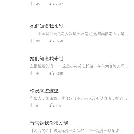
45
2707
她们知道我来过
——中国首部高危老人深度关怀笔记 这些高龄老人，是世界上的宝贝。 因为她们就是我们自己， 她们就是在替我们生活， 让我们看到活生生的自己的未来……
33
8256
她们知道我来过
主播姐姐的话—— 这是小诺诺在长达十年作为临终关怀志愿者的结晶，非常朴实真挚。 虽然小诺诺的有些观点我不是很赞同，不过这并不影响我推荐本书。中国的临终关怀的缺口巨大，无论是从社科、社工还是志愿者角度，让我们求同存异，蜂拥而上吧！上吧！上吧！ ps：建议没有耐心读完所有故事的人，直接读后面的附录干货~
44
4255
你没来过这里
牢如人，第四章正片开始（不会有人没有认真听，把圆弦与，听成田园浩吧…）段号，优点：冷静，意志很强（然后就没有了）缺点：梅食力，不讲武德，圆弦与：优点：有食力，管理能力强，缺点：好奇心重 后面再加吧uwa
8
120
请告诉我你很爱我
【内容简介】遇见你是一次偶然，在一起是一场预谋，不放手是已经无法分割。我愿许我一生换你倾城一笑。你爱我我便爱你，勾勾手指头，打死不放手，与你，相守到白头。【作者/主播简介】作者：晓甜，网络小说作家。主播：诺声文化—八斗，女，参加白鹿杯——...