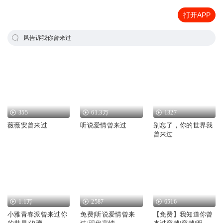
打开APP
风告诉我你曾来过
355
61.3万
1327
薇薇安曾来过
听说爱情曾来过
别忘了，你的世界我
曾来过
1.1万
2587
6516
小雅青春派曾来过你
免费|听说爱情曾来
【免费】我知道你曾