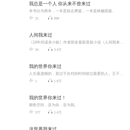
我总是一个人 你从来不曾来过
本书分为两本，一本是徐志摩篇，一本是林徽因篇。
21
898
人间我来过
《19年间谋杀小叙》作者那多最新悬疑小说《人间我来过》还好还好，他只是杀了人，没有不爱我
34
3.4万
我的世界你来过
人生最遗憾的，莫过于在对的时间错过最爱的人。王子与灰姑娘，就算相爱，也始终不是属于同一个世界。 遇到他，这么多年不能遗忘，何不把这份美好 收藏，作为存在的意义。感谢你曾来过我的世界。每次绝望的时候都会记得还有你。我说我不知道你是谁，不是忘...
1
1.8万
我的世界你来过！
聊愈空间，音为你，音为我。
377
1.4万
这世界我来过