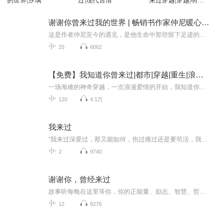
的世界|汐璃
过|现代言情
来过穿越|穿越|明朝|
背叛|AI多播
谢谢你曾来过我的世界 | 畅销书作家仲尼暖心之作
这是作者仲尼至今的遇见，是他生命中那些留下足迹的身影。他们的故事微小却独特，悲欢离合间如暗夜的一束光照亮了你我的曾经。 37个人的世界。 20个来自心底的故事。 108段令你怦然心动的爱情旅程。 他们在偶然相逢，启幕温暖的记忆：他们...
25
6062
【免费】我知道你曾来过|都市|穿越|重生|浪漫言情|爽文|AI多播
一场海难的神奇穿越，一次浪漫爱情的开始，我知道你曾来过收听福利 1.本专辑免费收听，首发40集，日更3集，每天8点更新2.播放量达到 1K/1W/10W...爆更10集3.上架一个月内，订阅本专辑+五星好评后，月票月度第一可获得3.88元红包4.上架一个月内，五星好评...
120
4.1万
我来过
“我来过深爱过，那又能如何，伤过痛过还是要苟活，我爱过也恨过，但又能怎么，最后成了命里的过客……”人的一生在经历了流年聚散，体会了爱恨情仇，经历过成败得失后的豁然开朗，带给自己内心角落里平静才是最真实的。体会做为一个动词的时候我们或许会很累，可当它升华为名词的时候我们真切的明白了它的可贵……《我来过》就已足够。
2
9740
谢谢你，曾经来过
故事听每晚在这里等你，你的正能量、励志、智慧、哲理、感悟、幸福、生活、禅心、包容、格局、心灵来源于听。
12
8276