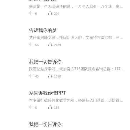
生活是一个无法破译的迷，一万个人就有一万个迷；生活是一部无字的书，每个人都有自己的读法；生活是一道无解的题，无论怎么演算都是徒劳。 生活是一种经历，是一种感觉，是一种悟性，是一种心境。我不曾经历过大风大浪的洗劫，对生活也只是一知半解。...
6
294
告诉我你的梦
艾什蕾娴静文雅，托妮活泼大胆，艾丽特害羞抑郁，三个姑娘性格迥异却密不可分。先后有五个和她们接近的男子被谋杀和阉割……究竟谁该为这些罪行受到惩罚？究竟是什么引起她们的刻骨仇恨？年轻律师如何冒险辩护？心理医生又将如何拯救她们？
56
2479
我把一切告诉你
跟雨总贴身学习，就加官方716团队报名咨询总群：117-417-285，验证：FM这是一位从欠债百万到公司市值过亿的销售实战高手，以亲身经历写的一本纪实笔记（上午看，下午用）。有人看过这本书一天卖出3套别墅，有人半年加薪10万，也有人看过之后，帮公司多挣20...
45
1090
别告诉我你懂PPT
本专辑打破碎片化教学弊端，搭建从入门基础→进阶设计→高阶实战→全能输出的完整闭环课程体系，覆盖PPT全部核心技能。课程循序渐进、层层递进，从软件基础操作、界面认知、快捷键速成，到版式布局、色彩搭配、字体规范等设计原理，再到动画交互、母版批量...
6
163
我把一切告诉你