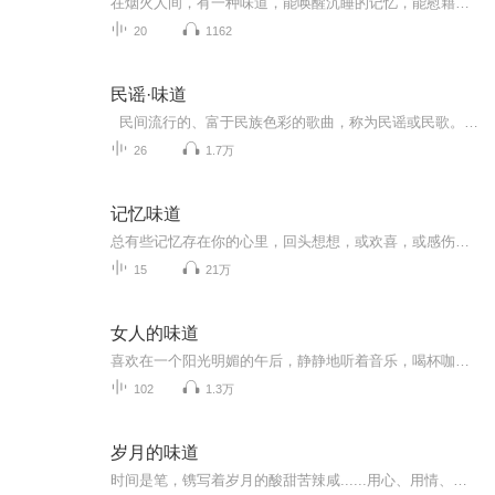
在烟火人间，有一种味道，能唤醒沉睡的记忆，能慰藉漂泊的灵魂，那便是莱州老味道。它不只是简单的味觉体验，更是一座城市的文化烙印，承载着莱州人的悠悠岁月与深深乡愁。 这里有火燎蟹子，外壳焦香，内里蟹肉鲜嫩，独特的吃法尽显莱州人的豪爽；麦秸草...
20
1162
民谣·味道
民间流行的、富于民族色彩的歌曲，称为民谣或民歌。民谣的历史悠远，故其作者多不知名。民谣的内容丰富，有宗教的、爱情的、战争的、工作的，也有饮酒、舞蹈作乐、祭典等等。民谣既是表现一个民族的感情与习尚，因此各有其独特的音阶与情调风格。如法国...
26
1.7万
记忆味道
总有些记忆存在你的心里，回头想想，或欢喜，或感伤，或留恋，或感慨。记忆味道，记忆里曾经的过往，我是大泽，你是谁？出品：士兵小站音乐台/主编/美工/文案/剪辑：子恒/监制：浩然/外宣：向南/播音：大泽/听友互动群：277072910/电台招聘群：277072003/...
15
21万
女人的味道
喜欢在一个阳光明媚的午后，静静地听着音乐，喝杯咖啡，读着书----- 喜欢朗诵的我，更喜欢把自己喜欢的美文推荐给您------ * 茶喝三道，第一道，苦若生命；第二道，甜似爱情；第三道，淡若轻风。 *不要活的太累，不要忙的太疲惫；想吃了不要嫌贵，想穿了不...
102
1.3万
岁月的味道
时间是笔，镌写着岁月的酸甜苦辣咸......用心、用情、用诗、用文留下生活的真实.....情怀是药，疗愈一路走来的伤与痛，但我们依旧乐此不疲 ，永远怀揣着是和远方，疗愈自己，温暖他人。就如白岩松写的：痛，并快乐着！