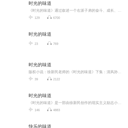
时光的味道
《时光的味道》通过叙述一个右派子弟的奋斗、成长、创业及回报社会的经历，展现了时空跨度长达半个多世纪的故事。主人公谭慎言历经磨难，从农村来到城市，在城市里遇到大学教授卢教授，得到其帮助后考上大学。大学毕业后赴西北城市工作和生活，最终他选择...
129
6700
时光的味道
23
769
时光的味道
版权小说：徐新民老师的《时光的味道》下集：清风孙为您播讲。：因为是第一次做主播是，声音存在着很多瑕疵和不足，敬请各位听友多多包涵、关注点赞。您的评论就是我前进的动力。晨光初绽时的早晨，钟楼的飞檐在薄雾中若隐若现，像一尊被岁月磨钝的青铜鼎...
39
2122
时光的味道
《时光的味道》是一部由徐新民创作的现实主义励志小说。这部小说共60多万字，分为上下两本，通过叙述一个右派子弟的奋斗、成长、创业及回报社会的经历，展现了时空跨度长达半个多世纪的故事。小说中，主人公谭慎言历经磨难，从农村来到城市，在城市里遇到...
146
4883
快乐的味道