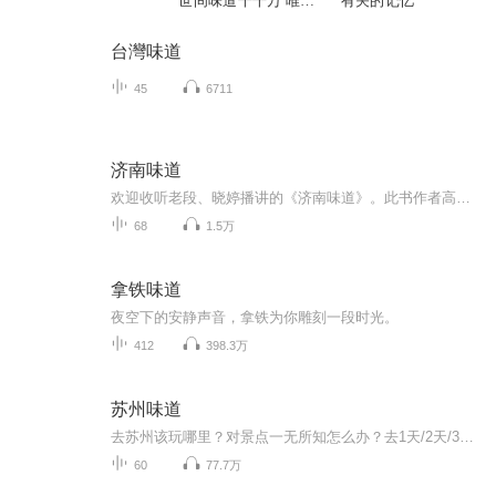
世间味道千千万 唯灵
有关的记忆
魂独一无二
台灣味道
45
6711
济南味道
欢迎收听老段、晓婷播讲的《济南味道》。此书作者高维生，由济南出版社出版。 济南的美食，让我说给你听！菜中有诗意！我有美味，你有故事吗？我在济南等你！ 美食自古以来就在人类社会中扮演着不可替代的角色。我国不同地区因气候、生活习惯方面的差异，...
68
1.5万
拿铁味道
夜空下的安静声音，拿铁为你雕刻一段时光。
412
398.3万
苏州味道
去苏州该玩哪里？对景点一无所知怎么办？去1天/2天/3天甚至更多怎么安排？带父母该去哪里合适？有哪些更适合小朋友的景点？景点那里有那些当地人才知道的民间美味？怎么走？门票多少？交通怎么安排？景点里有哪些必须知道的小知识？......你是不是也有这一...
60
77.7万