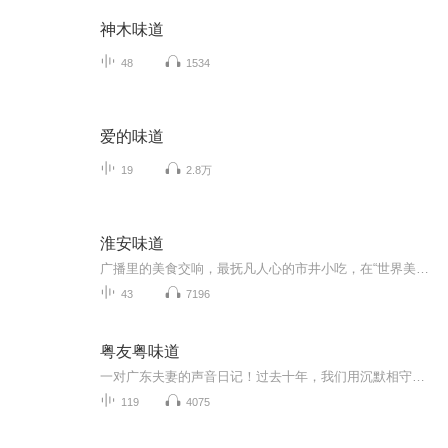
神木味道
48
1534
爱的味道
19
2.8万
淮安味道
广播里的美食交响，最抚凡人心的市井小吃，在“世界美食之都”淮安，寻访街边美味。
43
7196
粤友粤味道
一对广东夫妻的声音日记！过去十年，我们用沉默相守，现在，我们想用最地道的粤语，讲讲温暖的故事。这里没有专业的技巧，只有生活对谈和用心录制。“十年守护，终闻新声”，这份新声，需要您的耳朵来见证。不定期更新，邀您一起品鉴这份“粤友粤味道”
119
4075