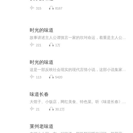
315
8167
时光的味道
故事讲述主人公谭慎言一家的坎坷命运，着重是主人公的聪明善良和良好的教养使他遇到贵人卢教授，并在卢教授资助下考上大学。毕业后到西北城市生活，最后放弃城市的优越生活条件返回农村创业并回馈社会的故事。
221
1万
时光的味道
这是一部反映社会现实的现代言情小说，这部小说集家庭、爱情、事业为一体，以主人公谭慎言一家人的坎坷命运为主线，从上大学到工作岗位，从城市到农村的经历，描述了社会的发展与变迁的种种现象。在遇到坎坷时坚强面对，夫妻俩在最困难的时候相互陪伴、相...
113
5420
味道长春
大馆子、小饭店，网红美食、特色菜。听《味道长春》，品地道长春味儿！
21
30.2万
莱州老味道