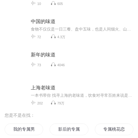
10
605
中国的味道
食物不仅仅是一日三餐、盘中五味，也是人间烟火、山川万物。
72
4.3万
新年的味道
73
4046
上海老味道
一本书带你 找寻上海的老味道，饮食对寻常百姓来说是件大事，一日三餐与健康相随，与心情相随，与生命相随。吃得饱了就想吃好，吃得好了又想吃出味道来。这怕是人在吃上面的心理轨迹。如今确实生活好了，不用担心忍饥挨饿，咸菜汤淘饭的窘迫也渐渐淡忘，倒...
202
79万
您是不是在找：
我的专属男神
影后的专属小奶狗
专属桃花恋情