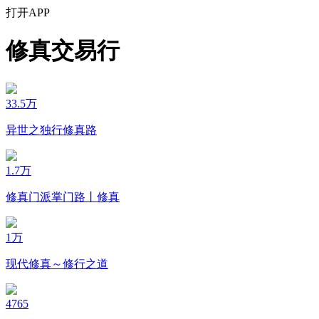
打开APP
修真交易行
33.5万
异世之独行修真路
1.7万
修真门派掌门路丨修真
1万
现代修真～修行之道
4765