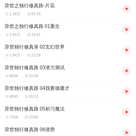
1、本作品为付费有声书，前23集为免费试听，购买成功后，即可收
异世之独行修真路-片花
听，可下载重复收听。
2、版权归原作者所有，严禁翻录成任何形式，严禁在任何第三方平
1.28万
02:26
台传播，违者将追究其法律责任。
3、如在充值／购买环节遇到问题，您可通过页面右上方按钮，将页
异世之独行修真路 01重生
面分享至微信内使用微信支付完成购买。
1.64万
18:21
4、在购买过程中，如果您有任何问题，可以按以下步骤咨询在线客
服：
异世独行修真录 02玄幻世界
第一步：您可在喜马拉雅APP【账号】-【帮助与反馈】”中咨询在线
1.04万
23:18
客服
第二步：如果您无法联系上APP内在线客服，可关注【喜马拉雅付
异世独行修真路 03潜力测试
费精品】公众号，通过下方菜单栏里咨询在线客服
8848
20:40
第三步：如果在线客服都未取得联系，也可拨打客服电话：400-
838-5616
异世独行修真路 04我要做庸才
8093
20:13
异世独行修真路 05初习魔法
7308
20:00
异世独行修真路 06借势