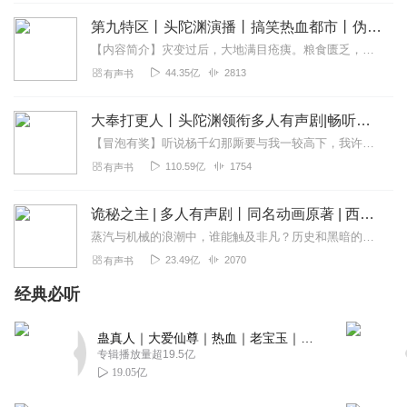
辣条味儿的小蛇妖
第九特区丨头陀渊演播丨搞笑热血都市丨伪戒丨VIP免费多人有声剧
啥时候更新啊！等
【内容简介】灾变过后，大地满目疮痍。粮食匮乏，资源紧俏，局势混乱……一位从待规划区杀出来的青年，背对着漫天黄沙，孤身来到九区谋生，却不曾想偶然结识三五好友，一念...
回复
2020-02-20
0
44.35亿
2813
有声书
榕生
大奉打更人丨头陀渊领衔多人有声剧|畅听全集|王鹤棣、田曦薇主演影视剧原著|卖报小郎君
主播5星，女主有点白莲花。
【冒泡有奖】听说杨千幻那厮要与我一较高下，我许七安要开始装叉了！快进入声音播放页戳下方输入框，冒个泡偷偷告诉我，我要用哪些诗词才能胜过他？说得好的，有赏！202...
回复
2021-03-27
2
110.59亿
1754
有声书
姒嗣徽音
诡秘之主 | 多人有声剧丨同名动画原著 | 西幻克苏鲁 | 乌贼作品
挺喜欢游历类的小说的，这本小说就是太独了，连个像样的
蒸汽与机械的浪潮中，谁能触及非凡？历史和黑暗的迷雾里，又是谁在耳语？我从诡秘中醒来，睁眼看见这个世界：枪械，大炮，巨舰，飞空艇，差分机；魔药，占卜，诅咒，倒吊人...
伙伴都没有，不过若伙伴是神之子那帮队伍，那还是一个人
23.49亿
2070
有声书
的好。要是女主每独行一个地方都有一则故事，遇到一些人
这本书就丰满了。
经典必听
回复
2020-12-23
2
蛊真人｜大爱仙尊｜热血｜老宝玉｜多人VIP免费有声剧
专辑播放量超19.5亿
黑蚊子的黑蚊子
19.05亿
太啰嗦了吧！走了走了