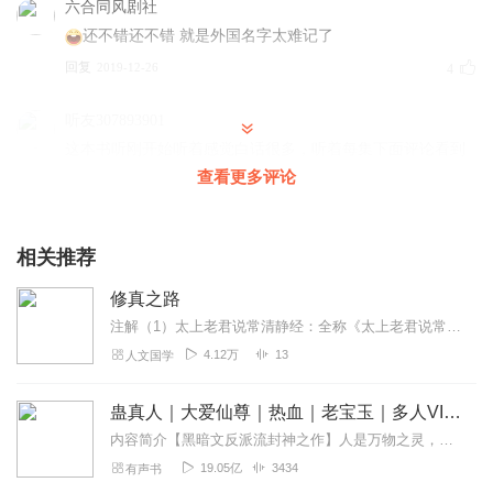
六合同风剧社
还不错还不错 就是外国名字太难记了
回复
2019-12-26
4
听友307893901
这本书听刚开始听着感觉白话很多，听着每集下面评论看到
后面旁白不多接着往下听越听越喜欢超喜听。这本书要是有
查看更多评论
续集就好了超赞👍👍👍👍👍值得推荐
回复
2022-06-22
1
相关推荐
cMHJ
修真之路
速度更，都在听第二遍了
注解（1）太上老君说常清静经：全称《太上老君说常清静妙经》，或《太上老君说常清静真经》，又称《太上混元上德皇帝说常清静经》，简称《清静经》、《常清静经》。作...
回复
2020-03-15
1
4.12万
13
人文国学
你是来渡劫的
蛊真人｜大爱仙尊｜热血｜老宝玉｜多人VIP免费有声剧
男强女强........
内容简介【黑暗文反派流封神之作】人是万物之灵，蛊是天地真精。一个穿越者不断重生的故事。一个养蛊、炼蛊、用蛊的奇特世界。配音组（男角色）老宝玉旁白...
回复
2023-04-04
0
19.05亿
3434
有声书