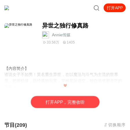
打开APP
异世之独行修真路
Annie传媒
33.56万
1405
【内容简介】
谁说女子不如男！莫名重生异世，在以魔法与斗气为主流的世界
里，把握机缘，历经孤独寂寞，穿梭星际虚空，独自追求那苍茫的
天道！
【作者/主播简介】
打
开
A
P
P，完整收听
作者：云惜少，网络小说作家。
主播：Annie传媒-若素
【购买须知】
节目(209)
切换顺序